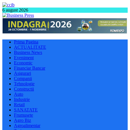
6 august 2026
Prima Pagina
ACTUALITATE
Business News
Eveniment
Economic
Financiar Bancar
Asigurari
Companii
Tehnologie
Constructii
Auto
Industrie
Retail
SANATATE
Frumusete
Agro Biz
Agroalimentar