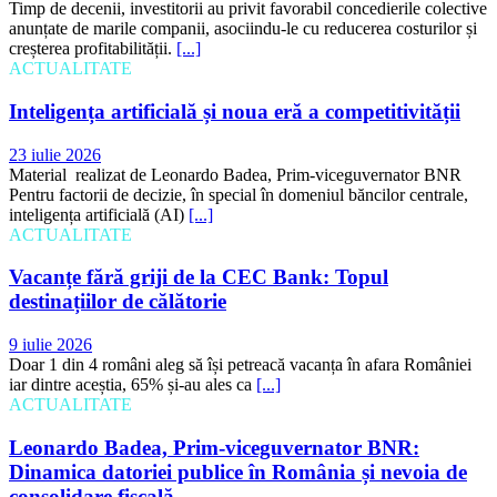
Timp de decenii, investitorii au privit favorabil concedierile colective
anunțate de marile companii, asociindu-le cu reducerea costurilor și
creșterea profitabilității.
[...]
ACTUALITATE
Inteligența artificială și noua eră a competitivității
23 iulie 2026
Material realizat de Leonardo Badea, Prim-viceguvernator BNR
Pentru factorii de decizie, în special în domeniul băncilor centrale,
inteligența artificială (AI)
[...]
ACTUALITATE
Vacanțe fără griji de la CEC Bank: Topul
destinațiilor de călătorie
9 iulie 2026
Doar 1 din 4 români aleg să își petreacă vacanța în afara României
iar dintre aceștia, 65% și-au ales ca
[...]
ACTUALITATE
Leonardo Badea, Prim-viceguvernator BNR:
Dinamica datoriei publice în România și nevoia de
consolidare fiscală