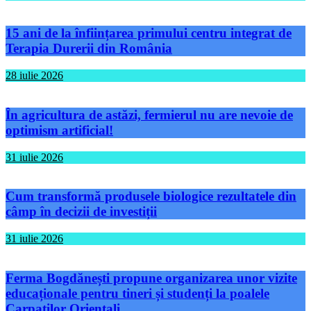
15 ani de la înființarea primului centru integrat de
Terapia Durerii din România
28 iulie 2026
În agricultura de astăzi, fermierul nu are nevoie de
optimism artificial!
31 iulie 2026
Cum transformă produsele biologice rezultatele din
câmp în decizii de investiții
31 iulie 2026
Ferma Bogdănești propune organizarea unor vizite
educaționale pentru tineri și studenți la poalele
Carpaților Orientali