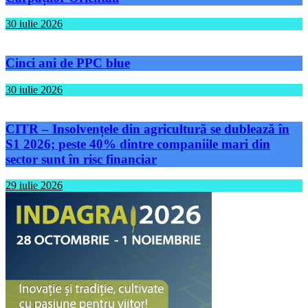
30 iulie 2026
Cinci ani de PPC blue
30 iulie 2026
CITR – Insolvențele din agricultură se dublează în
S1 2026; peste 40% dintre companiile mari din
sector sunt în risc financiar
29 iulie 2026