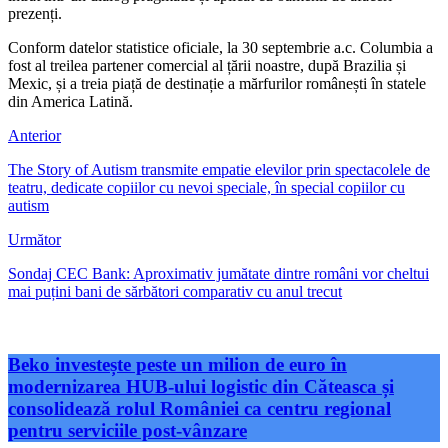
prezenți.
Conform datelor statistice oficiale, la 30 septembrie a.c. Columbia a
fost al treilea partener comercial al țării noastre, după Brazilia și
Mexic, și a treia piață de destinație a mărfurilor românești în statele
din America Latină.
Anterior
The Story of Autism transmite empatie elevilor prin spectacolele de
teatru, dedicate copiilor cu nevoi speciale, în special copiilor cu
autism
Următor
Sondaj CEC Bank: Aproximativ jumătate dintre români vor cheltui
mai puțini bani de sărbători comparativ cu anul trecut
Beko investește peste un milion de euro în
modernizarea HUB-ului logistic din Căteasca și
consolidează rolul României ca centru regional
pentru serviciile post-vânzare