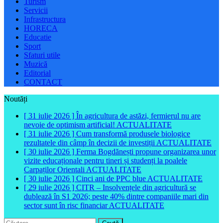
Turism
Servicii
Infrastructura
HORECA
Educatie
Sport
Sfaturi utile
Muzică
Editorial
CONTACT
Noutăți
[ 31 iulie 2026 ]
În agricultura de astăzi, fermierul nu are
nevoie de optimism artificial!
ACTUALITATE
[ 31 iulie 2026 ]
Cum transformă produsele biologice
rezultatele din câmp în decizii de investiții
ACTUALITATE
[ 30 iulie 2026 ]
Ferma Bogdănești propune organizarea unor
vizite educaționale pentru tineri și studenți la poalele
Carpaților Orientali
ACTUALITATE
[ 30 iulie 2026 ]
Cinci ani de PPC blue
ACTUALITATE
[ 29 iulie 2026 ]
CITR – Insolvențele din agricultură se
dublează în S1 2026; peste 40% dintre companiile mari din
sector sunt în risc financiar
ACTUALITATE
Caută