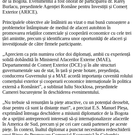
de la Bogota. Evenimentul a fost onorat de participarea dr. Rareș
Burlacu, președintele Agenției Române pentru Investiții și Comerț
Exterior (ARICE).
Principalele obiective ale întâlnirii au vizat o mai bună cunoaștere a
problemelor întâmpinate de mediul de afaceri autohton în
promovarea relațiilor comerciale și cooperării economice cu cele trei
țări amintite, precum și identificarea unor oportunităţi de afaceri şi
investiţionale de către firmele participante.
„Apreciem ca prin numirea celor doi diplomați, ambii cu experiență
solidă dobândită în Ministerul Afacerilor Externe (MAE),
Departamentul de Comerț Exterior (DCE) și în alte structuri
guvernamentale sau de stat, în țară și peste hotare, președinția,
conducerea Guvernului și a MAE acordă importanța cuvenită rolului
comerțului exterior și cooperarii economice internaționale în politica
externă a României”, a subliniat Iuliu Stocklosa, președintele
Camerei bucureștene în deschiderea evenimentului.
„Nu trebuie să renunțăm la piețe atractive, cu un potențial deosebit,
doar pentru că sunt la distanțe mari”, a precizat E.S. Manuel Pleșa,
exprimând întreaga deschidere a misiunii diplomatice de la Bogota
de a sprijini antreprenorii interesați să-și internaționalizeze afacerile
în America de Sud, precum și pe cei care caută parteneri pe aceste
piețe. În context, înaltul diplomat a punctat necesitatea redeschiderii
unui Birou de Promovare Comercial-Economică în Columbia.