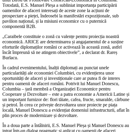
Totodată, E.S. Manuel Pleșa a subliniat importanța participării
oamenilor de afaceri interesați de aceste zone la acțiuni de
prospectare a pieței, îndeosebi la manifestări expoziționale, sub
pavilion național, și la misiuni economice cu o puternică
componentă B2B.
„Caraibele constituie o zonă cu valențe pentru proiecția noastră
economică. ARICE are determinarea și angajamentul de a susține
eforturile diplomaților români ce activează în această zonă, astfel
încât împreună să ne atingem obiectivele”, a declarat dr. Rareș
Burlacu.
În cadrul evenimentului, înalții diplomați au punctat unele
particularități ale economiei Columbiei, cu evidențierea unor
oportunități de afaceri și investiționale care ar putea fi de interes
pentru oamenii de afaceri români. Potrivit lui Manuel Donescu,
Columbia – țară membră a Organizației Economice pentru
Cooperare și Dezvoltare – este a patra economie a Americii Latine și
un important furnizor de: flori tăiate, cafea, fructe, smaralde, cărbune
și petrol. În ceea ce privește dezvoltarea unor proiecte pe piața
locală, Manuel Donescu a evidențiat domeniul infrastructurii, aflat în
plin proces de modernizare și dezvoltare.
În a doua parte a întâlnirii, E.S. Manuel Pleșa și Manuel Donescu au
intrat într-un dialog pragmatic și aplicat cu oamenii de afaceri