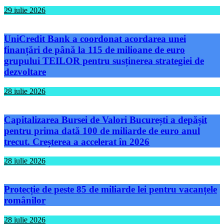
29 iulie 2026
UniCredit Bank a coordonat acordarea unei
finanțări de până la 115 de milioane de euro
grupului TEILOR pentru susținerea strategiei de
dezvoltare
28 iulie 2026
Capitalizarea Bursei de Valori București a depășit
pentru prima dată 100 de miliarde de euro anul
trecut. Creșterea a accelerat în 2026
28 iulie 2026
Protecție de peste 85 de miliarde lei pentru vacanțele
românilor
28 iulie 2026