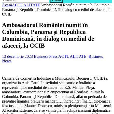
după:
Acasă
ACTUALITATE
Ambasadorul României numit în Columbia,
Panama și Republica Dominicană, în dialog cu mediul de afaceri, la
CCIB
Ambasadorul României numit în
Columbia, Panama și Republica
Dominicană, în dialog cu mediul de
afaceri, la CCIB
13 decembrie 2023
Business Press
ACTUALITATE
,
Business
News
Camera de Comerţ si Industrie a Municipiului Bucureşti (CCIB) a
organizat în Aula Carol I a sediului său istoric o întâlnire a
reprezentanților mediului de afaceri cu E.S. Manuel Pleșa,
ambasadorul extraordinar și plenipotențiar al României numit în
Columbia, Panama și Republica Dominicană, aflat în perioada de
pregătire înaintea preluării mandatului încredințat. Înaltul diplomat a
fost însoțit de Manuel Donescu, ministru plenipotențiar în Ministerul
Afacerilor Externe, care se va integra în echipa misiunii diplomatice