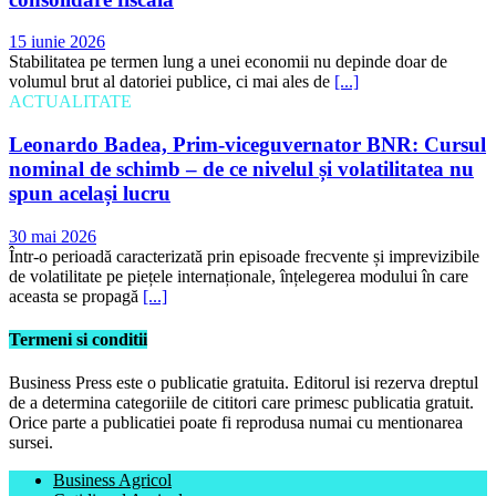
15 iunie 2026
Stabilitatea pe termen lung a unei economii nu depinde doar de
volumul brut al datoriei publice, ci mai ales de
[...]
ACTUALITATE
Leonardo Badea, Prim-viceguvernator BNR: Cursul
nominal de schimb – de ce nivelul și volatilitatea nu
spun același lucru
30 mai 2026
Într-o perioadă caracterizată prin episoade frecvente și imprevizibile
de volatilitate pe piețele internaționale, înțelegerea modului în care
aceasta se propagă
[...]
Termeni si conditii
Business Press este o publicatie gratuita. Editorul isi rezerva dreptul
de a determina categoriile de cititori care primesc publicatia gratuit.
Orice parte a publicatiei poate fi reprodusa numai cu mentionarea
sursei.
Business Agricol