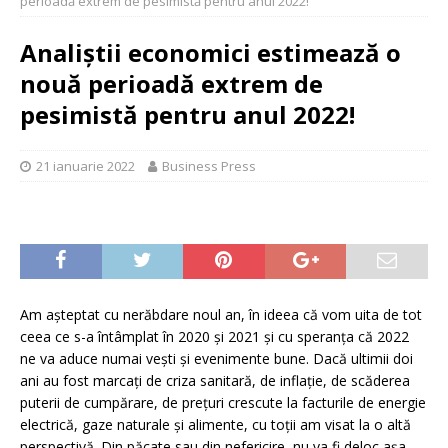
perioadă extrem de pesimistă pentru anul 2022!
Analiștii economici estimează o
nouă perioadă extrem de
pesimistă pentru anul 2022!
21 ianuarie 2022
Business Press
Am așteptat cu nerăbdare noul an, în ideea că vom uita de tot
ceea ce s-a întâmplat în 2020 și 2021 și cu speranța că 2022
ne va aduce numai vești și evenimente bune. Dacă ultimii doi
ani au fost marcați de criza sanitară, de inflație, de scăderea
puterii de cumpărare, de prețuri crescute la facturile de energie
electrică, gaze naturale și alimente, cu toții am visat la o altă
perspectivă. Din păcate sau din nefericire, nu va fi deloc așa.