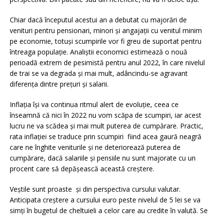
Chiar dacă începutul acestui an a debutat cu majorări de
venituri pentru pensionari, minori și angajații cu venitul minim
pe economie, totuși scumpirile vor fi greu de suportat pentru
întreaga populație. Analiștii economici estimează o nouă
perioadă extrem de pesimistă pentru anul 2022, în care nivelul
de trai se va degrada și mai mult, adâncindu-se agravant
diferența dintre prețuri și salarii.
Inflația își va continua ritmul alert de evoluție, ceea ce
înseamnă că nici în 2022 nu vom scăpa de scumpiri, iar acest
lucru ne va scădea și mai mult puterea de cumpărare. Practic,
rata inflației se traduce prin scumpiri fiind acea gaură neagră
care ne înghite veniturile și ne deteriorează puterea de
cumpărare, dacă salariile și pensiile nu sunt majorate cu un
procent care să depășească această creștere.
Veștile sunt proaste și din perspectiva cursului valutar.
Anticipata creştere a cursului euro peste nivelul de 5 lei se va
simți în bugetul de cheltuieli a celor care au credite în valută. Se