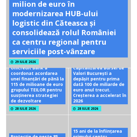
milion de euro în
modernizarea HUB-ului
logistic din Căteasca și
consolidează rolul României
ca centru regional pentru
serviciile post-vânzare
29 IULIE 2026
UniCredit Bank a
Capitalizarea Bursei de
coordonat acordarea
Valori București a
unei finanțări de până la
depășit pentru prima
115 de milioane de euro
dată 100 de miliarde de
grupului TEILOR pentru
euro anul trecut.
susținerea strategiei
Creșterea a accelerat în
de dezvoltare
2026
28 IULIE 2026
28 IULIE 2026
15 ani de la înființarea
Protecție de peste 85
primului centru