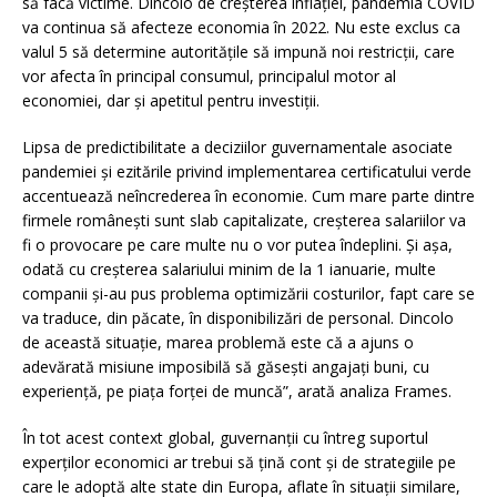
să facă victime. Dincolo de creşterea inflaţiei, pandemia COVID
va continua să afecteze economia în 2022. Nu este exclus ca
valul 5 să determine autorităţile să impună noi restricţii, care
vor afecta în principal consumul, principalul motor al
economiei, dar şi apetitul pentru investiţii.
Lipsa de predictibilitate a deciziilor guvernamentale asociate
pandemiei și ezitările privind implementarea certificatului verde
accentuează neîncrederea în economie. Cum mare parte dintre
firmele româneşti sunt slab capitalizate, creşterea salariilor va
fi o provocare pe care multe nu o vor putea îndeplini. Şi aşa,
odată cu creşterea salariului minim de la 1 ianuarie, multe
companii şi-au pus problema optimizării costurilor, fapt care se
va traduce, din păcate, în disponibilizări de personal. Dincolo
de această situaţie, marea problemă este că a ajuns o
adevărată misiune imposibilă să găseşti angajaţi buni, cu
experienţă, pe piaţa forţei de muncă”, arată analiza Frames.
În tot acest context global, guvernanții cu întreg suportul
experților economici ar trebui să țină cont și de strategiile pe
care le adoptă alte state din Europa, aflate în situații similare,