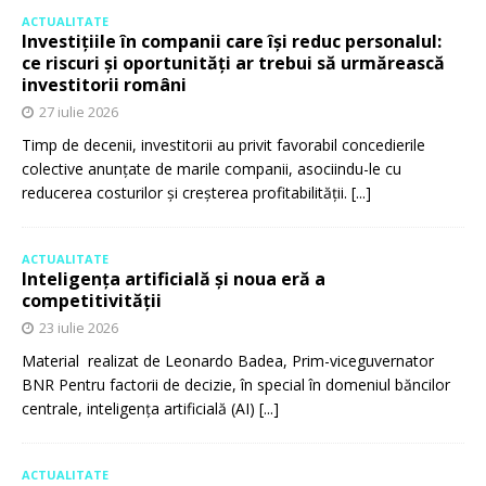
ACTUALITATE
Investițiile în companii care își reduc personalul:
ce riscuri și oportunități ar trebui să urmărească
investitorii români
27 iulie 2026
Timp de decenii, investitorii au privit favorabil concedierile
colective anunțate de marile companii, asociindu-le cu
reducerea costurilor și creșterea profitabilității.
[...]
ACTUALITATE
Inteligența artificială și noua eră a
competitivității
23 iulie 2026
Material realizat de Leonardo Badea, Prim-viceguvernator
BNR Pentru factorii de decizie, în special în domeniul băncilor
centrale, inteligența artificială (AI)
[...]
ACTUALITATE