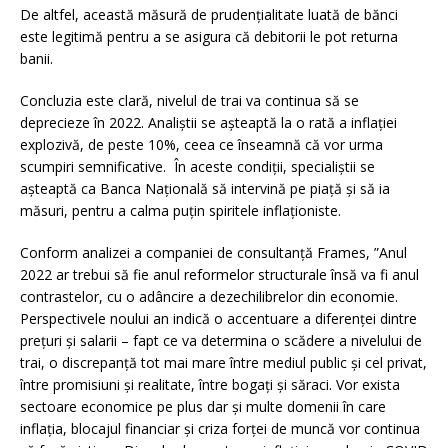
De altfel, această măsură de prudențialitate luată de bănci
este legitimă pentru a se asigura că debitorii le pot returna
banii.
Concluzia este clară, nivelul de trai va continua să se
deprecieze în 2022. Analiștii se așteaptă la o rată a inflației
explozivă, de peste 10%, ceea ce înseamnă că vor urma
scumpiri semnificative. În aceste condiții, specialiștii se
așteaptă ca Banca Națională să intervină pe piață și să ia
măsuri, pentru a calma puțin spiritele inflaționiste.
Conform analizei a companiei de consultanţă Frames, ”Anul
2022 ar trebui să fie anul reformelor structurale însă va fi anul
contrastelor, cu o adâncire a dezechilibrelor din economie.
Perspectivele noului an indică o accentuare a diferenţei dintre
preţuri şi salarii – fapt ce va determina o scădere a nivelului de
trai, o discrepanţă tot mai mare între mediul public şi cel privat,
între promisiuni şi realitate, între bogaţi şi săraci. Vor exista
sectoare economice pe plus dar şi multe domenii în care
inflaţia, blocajul financiar şi criza forţei de muncă vor continua