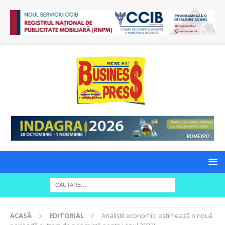
ACASĂ
EDITORIAL
Analiștii economici estimează o nouă