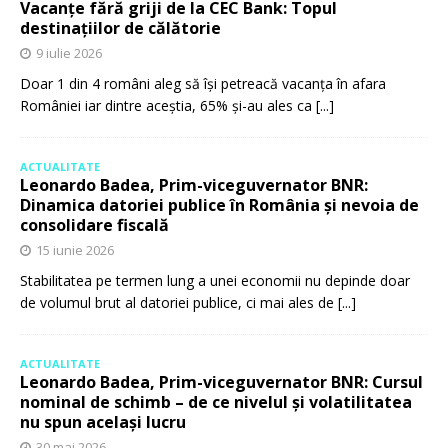
Vacanțe fără griji de la CEC Bank: Topul
destinațiilor de călătorie
9 iulie 2026
Doar 1 din 4 români aleg să își petreacă vacanța în afara
României iar dintre aceștia, 65% și-au ales ca
[...]
ACTUALITATE
Leonardo Badea, Prim-viceguvernator BNR:
Dinamica datoriei publice în România și nevoia de
consolidare fiscală
15 iunie 2026
Stabilitatea pe termen lung a unei economii nu depinde doar
de volumul brut al datoriei publice, ci mai ales de
[...]
ACTUALITATE
Leonardo Badea, Prim-viceguvernator BNR: Cursul
nominal de schimb – de ce nivelul și volatilitatea
nu spun același lucru
30 mai 2026