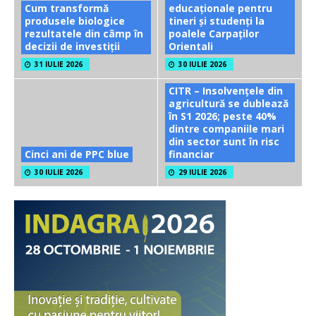
Cum transformă
educaționale pentru
produsele biologice
tineri și studenți la
rezultatele din câmp în
poalele Carpaților
decizii de investiții
Orientali
31 IULIE 2026
30 IULIE 2026
CITR – Insolvențele din
agricultură se dublează
în S1 2026; peste 40%
dintre companiile mari
din sector sunt în risc
Cinci ani de PPC blue
financiar
30 IULIE 2026
29 IULIE 2026