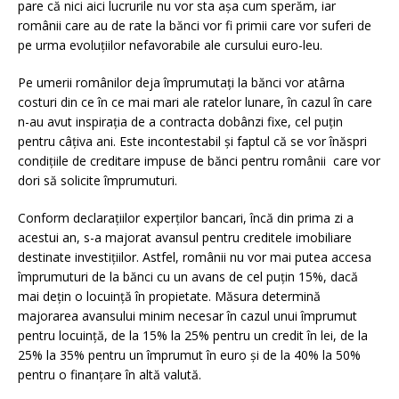
pare că nici aici lucrurile nu vor sta așa cum sperăm, iar
românii care au de rate la bănci vor fi primii care vor suferi de
pe urma evoluțiilor nefavorabile ale cursului euro-leu.
Pe umerii românilor deja împrumutați la bănci vor atârna
costuri din ce în ce mai mari ale ratelor lunare, în cazul în care
n-au avut inspirația de a contracta dobânzi fixe, cel puțin
pentru câțiva ani. Este incontestabil și faptul că se vor înăspri
condițiile de creditare impuse de bănci pentru românii care vor
dori să solicite împrumuturi.
Conform declarațiilor experților bancari, încă din prima zi a
acestui an, s-a majorat avansul pentru creditele imobiliare
destinate investițiilor. Astfel, românii nu vor mai putea accesa
împrumuturi de la bănci cu un avans de cel puțin 15%, dacă
mai dețin o locuință în propietate. Măsura determină
majorarea avansului minim necesar în cazul unui împrumut
pentru locuință, de la 15% la 25% pentru un credit în lei, de la
25% la 35% pentru un împrumut în euro și de la 40% la 50%
pentru o finanțare în altă valută.