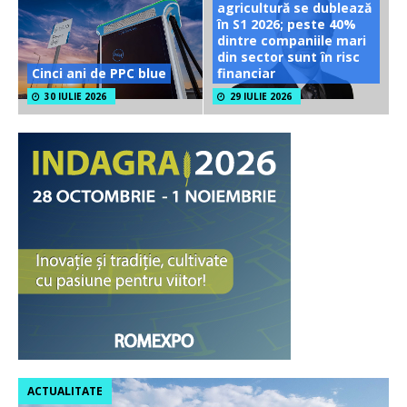
agricultură se dublează
în S1 2026; peste 40%
dintre companiile mari
din sector sunt în risc
Cinci ani de PPC blue
financiar
30 IULIE 2026
29 IULIE 2026
ACTUALITATE