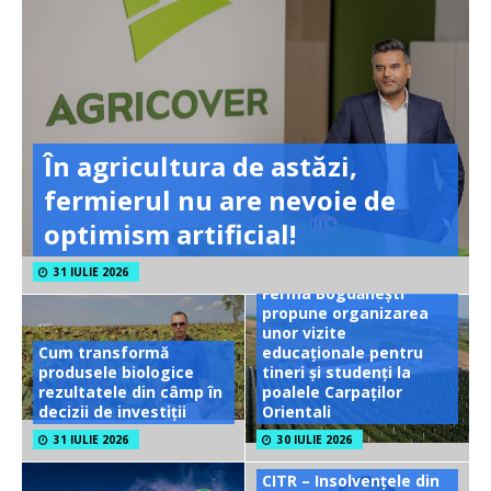
În agricultura de astăzi,
fermierul nu are nevoie de
optimism artificial!
31 IULIE 2026
Ferma Bogdănești
propune organizarea
unor vizite
Cum transformă
educaționale pentru
produsele biologice
tineri și studenți la
rezultatele din câmp în
poalele Carpaților
decizii de investiții
Orientali
31 IULIE 2026
30 IULIE 2026
CITR – Insolvențele din