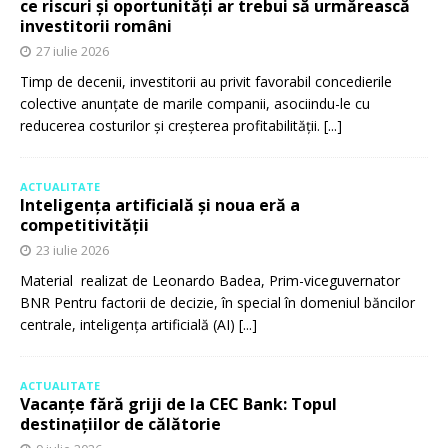
ce riscuri și oportunități ar trebui să urmărească
investitorii români
27 iulie 2026
Timp de decenii, investitorii au privit favorabil concedierile
colective anunțate de marile companii, asociindu-le cu
reducerea costurilor și creșterea profitabilității.
[...]
ACTUALITATE
Inteligența artificială și noua eră a
competitivității
23 iulie 2026
Material realizat de Leonardo Badea, Prim-viceguvernator
BNR Pentru factorii de decizie, în special în domeniul băncilor
centrale, inteligența artificială (AI)
[...]
ACTUALITATE
Vacanțe fără griji de la CEC Bank: Topul
destinațiilor de călătorie