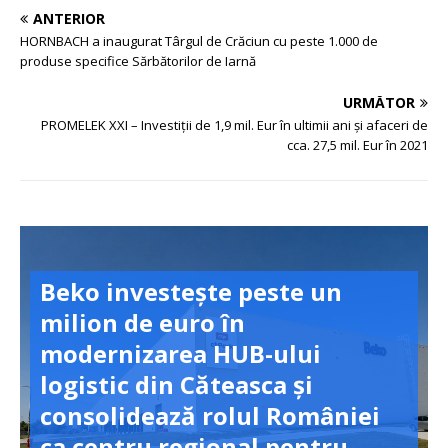
ANTERIOR
HORNBACH a inaugurat Târgul de Crăciun cu peste 1.000 de
produse specifice Sărbătorilor de Iarnă
URMĂTOR
PROMELEK XXI – Investiții de 1,9 mil. Eur în ultimii ani și afaceri de
cca. 27,5 mil. Eur în 2021
Beko investește peste un
milion de euro în
modernizarea HUB-ului
logistic din Căteasca și
consolidează rolul României
ca centru regional pentru