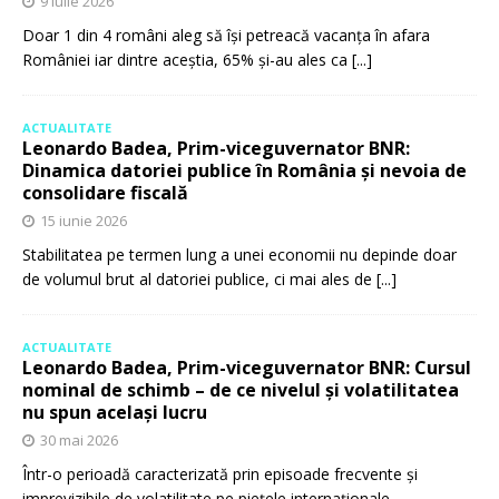
9 iulie 2026
Doar 1 din 4 români aleg să își petreacă vacanța în afara
României iar dintre aceștia, 65% și-au ales ca
[...]
ACTUALITATE
Leonardo Badea, Prim-viceguvernator BNR:
Dinamica datoriei publice în România și nevoia de
consolidare fiscală
15 iunie 2026
Stabilitatea pe termen lung a unei economii nu depinde doar
de volumul brut al datoriei publice, ci mai ales de
[...]
ACTUALITATE
Leonardo Badea, Prim-viceguvernator BNR: Cursul
nominal de schimb – de ce nivelul și volatilitatea
nu spun același lucru
30 mai 2026
Într-o perioadă caracterizată prin episoade frecvente și
imprevizibile de volatilitate pe piețele internaționale,