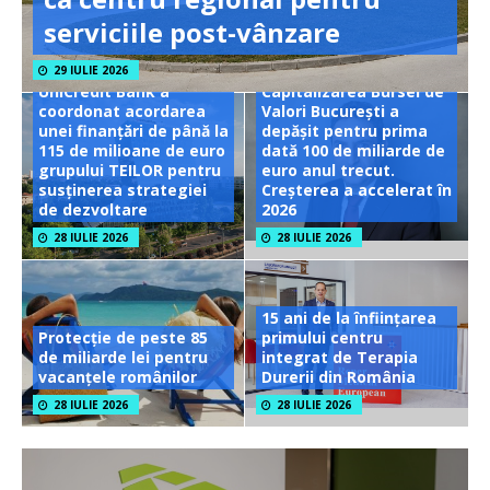
serviciile post-vânzare
29 IULIE 2026
UniCredit Bank a
Capitalizarea Bursei de
coordonat acordarea
Valori București a
unei finanțări de până la
depășit pentru prima
115 de milioane de euro
dată 100 de miliarde de
grupului TEILOR pentru
euro anul trecut.
susținerea strategiei
Creșterea a accelerat în
de dezvoltare
2026
28 IULIE 2026
28 IULIE 2026
15 ani de la înființarea
Protecție de peste 85
primului centru
de miliarde lei pentru
integrat de Terapia
vacanțele românilor
Durerii din România
28 IULIE 2026
28 IULIE 2026