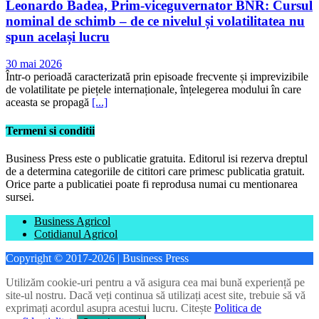
Leonardo Badea, Prim-viceguvernator BNR: Cursul
nominal de schimb – de ce nivelul și volatilitatea nu
spun același lucru
30 mai 2026
Într-o perioadă caracterizată prin episoade frecvente și imprevizibile
de volatilitate pe piețele internaționale, înțelegerea modului în care
aceasta se propagă
[...]
Termeni si conditii
Business Press este o publicatie gratuita. Editorul isi rezerva dreptul
de a determina categoriile de cititori care primesc publicatia gratuit.
Orice parte a publicatiei poate fi reprodusa numai cu mentionarea
sursei.
Business Agricol
Cotidianul Agricol
Copyright © 2017-2026 | Business Press
Utilizăm cookie-uri pentru a vă asigura cea mai bună experiență pe
site-ul nostru. Dacă veți continua să utilizați acest site, trebuie să vă
exprimați acordul asupra acestui lucru. Citește
Politica de