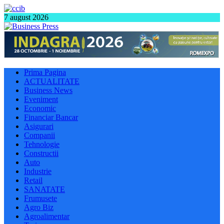
7 august 2026
Prima Pagina
ACTUALITATE
Business News
Eveniment
Economic
Financiar Bancar
Asigurari
Companii
Tehnologie
Constructii
Auto
Industrie
Retail
SANATATE
Frumusete
Agro Biz
Agroalimentar