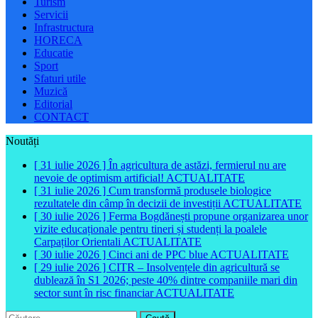
Turism
Servicii
Infrastructura
HORECA
Educatie
Sport
Sfaturi utile
Muzică
Editorial
CONTACT
Noutăți
[ 31 iulie 2026 ]
În agricultura de astăzi, fermierul nu are
nevoie de optimism artificial!
ACTUALITATE
[ 31 iulie 2026 ]
Cum transformă produsele biologice
rezultatele din câmp în decizii de investiții
ACTUALITATE
[ 30 iulie 2026 ]
Ferma Bogdănești propune organizarea unor
vizite educaționale pentru tineri și studenți la poalele
Carpaților Orientali
ACTUALITATE
[ 30 iulie 2026 ]
Cinci ani de PPC blue
ACTUALITATE
[ 29 iulie 2026 ]
CITR – Insolvențele din agricultură se
dublează în S1 2026; peste 40% dintre companiile mari din
sector sunt în risc financiar
ACTUALITATE
Caută