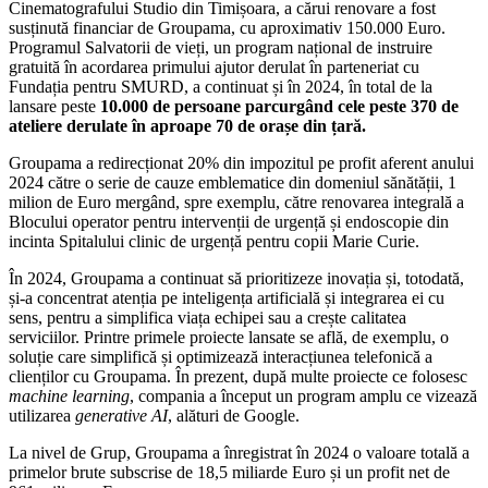
Cinematografului Studio din Timișoara, a cărui renovare a fost
susținută financiar de Groupama, cu aproximativ 150.000 Euro.
Programul Salvatorii de vieți, un program național de instruire
gratuită în acordarea primului ajutor derulat în parteneriat cu
Fundația pentru SMURD, a continuat și în 2024, în total de la
lansare peste
10.000 de persoane parcurgând cele peste 370 de
ateliere derulate în aproape 70 de orașe din țară.
Groupama a redirecționat 20% din impozitul pe profit aferent anului
2024 către o serie de cauze emblematice din domeniul sănătății, 1
milion de Euro mergând, spre exemplu, către renovarea integrală a
Blocului operator pentru intervenții de urgență și endoscopie din
incinta Spitalului clinic de urgență pentru copii Marie Curie.
În 2024, Groupama a continuat să prioritizeze inovația și, totodată,
și-a concentrat atenția pe inteligența artificială și integrarea ei cu
sens, pentru a simplifica viața echipei sau a crește calitatea
serviciilor. Printre primele proiecte lansate se află, de exemplu, o
soluție care simplifică și optimizează interacțiunea telefonică a
clienților cu Groupama. În prezent, după multe proiecte ce folosesc
machine learning
, compania a început un program amplu ce vizează
utilizarea
generative AI
, alături de Google.
La nivel de Grup, Groupama a înregistrat în 2024 o valoare totală a
primelor brute subscrise de 18,5 miliarde Euro și un profit net de