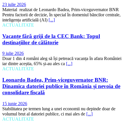
23 iulie 2026
Material realizat de Leonardo Badea, Prim-viceguvernator BNR
Pentru factorii de decizie, în special în domeniul băncilor centrale,
inteligența artificială (AI)
[...]
ACTUALITATE
Vacanțe fără griji de la CEC Bank: Topul
destinațiilor de călătorie
9 iulie 2026
Doar 1 din 4 români aleg să își petreacă vacanța în afara României
iar dintre aceștia, 65% și-au ales ca
[...]
ACTUALITATE
Leonardo Badea, Prim-viceguvernator BNR:
Dinamica datoriei publice în România și nevoia de
consolidare fiscală
15 iunie 2026
Stabilitatea pe termen lung a unei economii nu depinde doar de
volumul brut al datoriei publice, ci mai ales de
[...]
ACTUALITATE