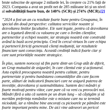
brute subscrise de aproape 2 miliarde lei, în creștere cu 21% față de
2023. Compania a avut un profit net de 285 milioane lei și un nivel
al
solvabilității foarte bun, de 140% (SCR) și 274% (MCR).
[2]
”2024 a fost un an cu rezultate foarte bune pentru Groupama, în
special din două perspective: calitatea serviciilor noastre și
dezvoltarea liniilor facultative. Ele sunt legate, pentru că dezvoltarea
are o legatură directă cu valoarea pe care o livrăm clienților,
partenerilor și echipei noastre, iar strategia noastră este construită
având la bază acest principiu. Cred în cercul virtuos în care echipa
și partenerii fericiți generează
clienți mulțumiți, iar rezultatele
financiare sunt consecința. Această credință indică foarte clar și
care sunt prioritățile noastre strategice.
În plus, suntem norocoși să fim parte dintr-un Grup atât de diferit,
un Grup mutualist de asigurări, în care clientul este și acționarul.
Asta explică preocuparea noastră pentru calitate, pentru
parteneriate și pentru bunăstarea comunităților din care facem
parte, alături de indicatorii financiari care ne asigură puterea de
investiție
, dezvoltarea și sustenabilitatea
. Suntem deci mândri și
foarte motivați pentru viitor, care pare că va veni cu provocări noi.
Mândri fără a uita că suntem pe un drum lung – să câștigăm și să
merităm preferința românilor este o misiune care nu se termină
niciodată, iar a rămâne bine ancorați cu picioarele pe pământ este
foarte important pentru mine. De aici vine adeseori un pericol