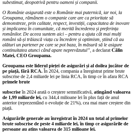
subestimat, deopotrivă pentru oameni și companii.
O Românie asigurată este o Românie mai puternică, iar noi, la
Groupama, rămânem o
companie care are ca prioritate să
demonstreze,
prin calitate, respect, investiții, capacitatea de inovare
și implicarea în comunitate, că merită încrederea și preferința
românilor. De aceea suntem aici – pentru a ajuta cât mai mulți
români să-și trăiască viața cu încredere și optimism, știind că au
alături un partener pe care se pot baza, în măsură să le asigure
continuitatea atunci când apare neprevăzutul”,
a declarat
Călin
Matei, CEO Groupama.
Groupama este liderul pieței de asigurări și al doilea jucător de
pe piață, fără RCA.
În 2024, compania a înregistrat prime brute
subscrise de 2,4 miliarde lei pe linia RCA, în timp ce în afara RCA
primele brute
subscrise
în 2024 arată o creștere semnificativă,
atingând valoarea
de 1,99 miliarde lei,
cu 344,4 milioane lei în plus față de anul
anterior (reprezentând o evoluție de 21%), cea mai mare creștere din
piață.
Asigurările generale au înregistrat în 2024 un total al primelor
brute subscrise de peste 4 miliarde lei, în timp ce asigurările de
persoane au atins valoarea de 315 milioane lei.