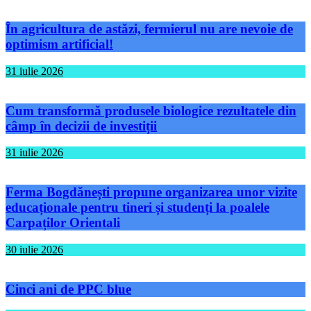
În agricultura de astăzi, fermierul nu are nevoie de
optimism artificial!
31 iulie 2026
Cum transformă produsele biologice rezultatele din
câmp în decizii de investiții
31 iulie 2026
Ferma Bogdănești propune organizarea unor vizite
educaționale pentru tineri și studenți la poalele
Carpaților Orientali
30 iulie 2026
Cinci ani de PPC blue