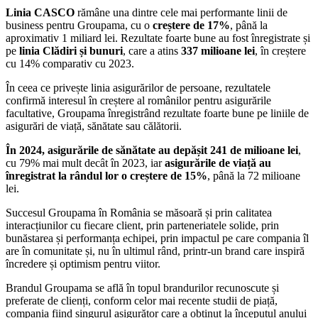
Linia CASCO
rămâne una dintre cele mai performante linii de
business pentru Groupama, cu o
creștere de 17%
, până la
aproximativ 1 miliard lei. Rezultate foarte bune au fost înregistrate și
pe
linia Clădiri și bunuri
, care a atins
337 milioane lei
, în creștere
cu 14% comparativ cu 2023.
În ceea ce privește linia asigurărilor de persoane, rezultatele
confirmă interesul în creștere al românilor pentru asigurările
facultative, Groupama înregistrând rezultate foarte bune pe liniile de
asigurări de viață, sănătate sau călătorii.
În 2024, asigurările de sănătate au depășit 241 de milioane lei
,
cu 79% mai mult decât în 2023, iar
asigurările de viață au
înregistrat la rândul lor o creștere de 15%
, până la 72 milioane
lei.
Succesul Groupama în România se măsoară și prin calitatea
interacțiunilor cu fiecare client, prin parteneriatele solide, prin
bunăstarea și performanța echipei, prin impactul pe care compania îl
are în comunitate și, nu în ultimul rând, printr-un brand care inspiră
încredere și optimism pentru viitor.
Brandul Groupama se află în topul brandurilor recunoscute și
preferate de clienți, conform celor mai recente studii de piață,
compania fiind singurul asigurător care a obținut la începutul anului