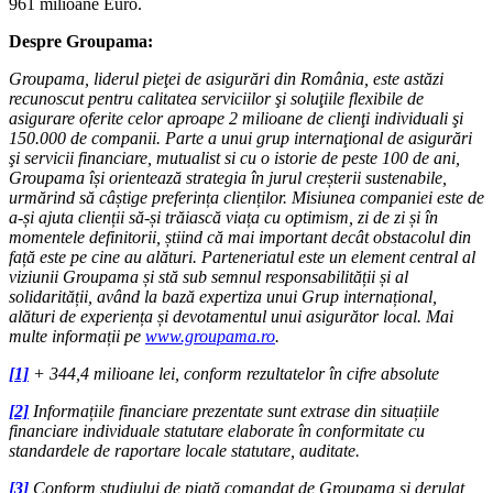
961 milioane Euro.
Despre Groupama:
Groupama, liderul pieţei de asigurări din România, este astăzi
recunoscut pentru calitatea serviciilor şi soluţiile flexibile de
asigurare oferite celor aproape 2 milioane de clienţi individuali şi
150.000 de companii. Parte a unui grup internaţional de asigurări
şi servicii financiare, mutualist si cu o istorie de peste 100 de ani,
Groupama își orientează strategia în jurul creșterii sustenabile,
urmărind să câștige preferința clienților. Misiunea companiei este de
a-și ajuta clienții să-și trăiască viața cu optimism, zi de zi și în
momentele definitorii, știind că mai important decât obstacolul din
față este pe cine au alături. Parteneriatul este un element central al
viziunii Groupama și stă sub semnul responsabilității și al
solidarității, având la bază expertiza unui Grup internațional,
alături de experiența și devotamentul unui asigurător local. Mai
multe informații pe
www.groupama.ro
.
[1]
+ 344,4 milioane lei, c
onform rezultatelor în cifre absolute
[2]
Informațiile financiare prezentate sunt extrase din situațiile
financiare individuale statutare elaborate în conformitate cu
standardele de raportare locale statutare, auditate.
[3]
Conform studiului de piață comandat de Groupama
și
derulat