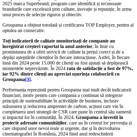
2025 marca Superbrand, program care identifică și recunoaște
brandurile care excelează prin calitate, inovație și reputație, în urma
unui proces de selecție riguros și obiectiv.
Groupama a obținut totodată și certificarea TOP Employer, pentru al
optulea an consecutiv.
Toți indicatorii de calitate monitorizați de companie au
înregistrat creșteri raportat la anul anterior
, în linie cu
promisiunea de a oferi servicii de calitate la prețul corect și de a
depăși așteptările clienților în fiecare interacțiune. Astfel, în fiecare
lună din 2024 peste 15.000 de clienți au fost ajutați să depășească
momentele neprevăzute. În 2024
rata de satisfacție a fost de 97%,
iar 92% dintre clienți au apreciat ușurința colaborării cu
Groupama
[3]
.
Performanța reprezintă pentru Groupama mai mult decât indicatorii
financiari, motiv pentru care compania a continuat să integreze
principii de sustenabilitate în activitățile de business, inclusiv
măsurarea și reducerea amprentei de carbon, acțiuni care vin în
completarea unei strategii de CSR care pune în centrul său oamenii
și impactul lor în comunități. În 2024,
Groupama a investit în
proiecte adresate comunităților
, care au în centrul lor prevenția și
care răspund unor nevoi reale și urgente, dar și în dezvoltarea
cinematografiei în România, 2024 fiind anul redeschiderii