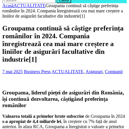
după:
Acasă
ACTUALITATE
Groupama continuă să câștige preferința
românilor în 2024. Compania înregistrează cea mai mare creștere a
liniilor de asigurări facultative din industrie[1]
Groupama continuă să câștige preferința
românilor în 2024. Compania
înregistrează cea mai mare creștere a
liniilor de asigurări facultative din
industrie[1]
7 mai 2025
Business Press
ACTUALITATE
,
Asigurari
,
Companii
Groupama
,
liderul pieței de asigurări din România,
își continuă dezvoltarea, câștigând
preferința
românilor
Valoarea totală a primelor brute subscrise
de Groupama în 2024
s-a apropiat de 4,4 miliarde lei
, în creștere cu 7% față de anul
anterior. În afara RCA, Groupama a înregistrat o valoare a primelor