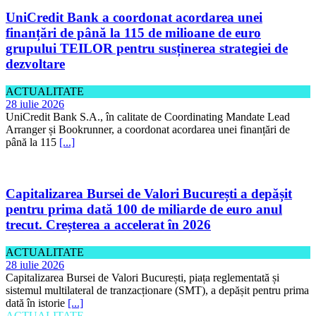
UniCredit Bank a coordonat acordarea unei
finanțări de până la 115 de milioane de euro
grupului TEILOR pentru susținerea strategiei de
dezvoltare
ACTUALITATE
28 iulie 2026
UniCredit Bank S.A., în calitate de Coordinating Mandate Lead
Arranger și Bookrunner, a coordonat acordarea unei finanțări de
până la 115
[...]
Capitalizarea Bursei de Valori București a depășit
pentru prima dată 100 de miliarde de euro anul
trecut. Creșterea a accelerat în 2026
ACTUALITATE
28 iulie 2026
Capitalizarea Bursei de Valori București, piața reglementată și
sistemul multilateral de tranzacționare (SMT), a depășit pentru prima
dată în istorie
[...]
ACTUALITATE