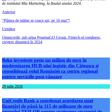
de institutul Mia Marketing, la finalul anului 2024.
Anterior
”Pâinea de mâine se coace azi, pe 16 mai”!
Următor
Omnicredit, sub aripa PragmaGO Group. Fintech-ul românesc,
creștere dinamică în 2024
Beko investește peste un milion de euro în
modernizarea HUB-ului logistic din Căteasca și
consolidează rolul României ca centru regional
pentru serviciile post-vânzare
29 iulie 2026
UniCredit Bank a coordonat acordarea unei
finanțări de până la 115 de milioane de euro
grupului TEILOR pentru susținerea strategiei de