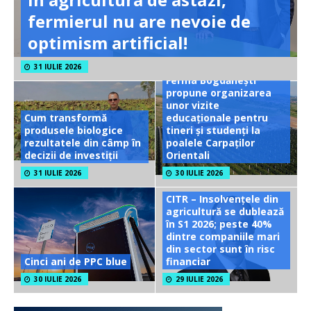
fermierul nu are nevoie de
optimism artificial!
31 IULIE 2026
Ferma Bogdănești
propune organizarea
unor vizite
Cum transformă
educaționale pentru
produsele biologice
tineri și studenți la
rezultatele din câmp în
poalele Carpaților
decizii de investiții
Orientali
31 IULIE 2026
30 IULIE 2026
CITR – Insolvențele din
agricultură se dublează
în S1 2026; peste 40%
dintre companiile mari
din sector sunt în risc
Cinci ani de PPC blue
financiar
30 IULIE 2026
29 IULIE 2026