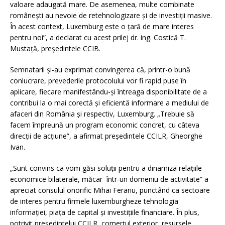
valoare adaugată mare. De asemenea, multe combinate
românești au nevoie de retehnologizare și de investiții masive.
În acest context, Luxemburg este o țară de mare interes
pentru noi”, a declarat cu acest prilej dr. ing. Costică T.
Mustață, președintele CCIB.
Semnatarii și-au exprimat convingerea că, printr-o bună
conlucrare, prevederile protocolului vor fi rapid puse în
aplicare, fiecare manifestându-şi întreaga disponibilitate de a
contribui la o mai corectă şi eficientă informare a mediului de
afaceri din România și respectiv, Luxemburg. „Trebuie să
facem împreună un program economic concret, cu câteva
direcții de acțiune”, a afirmat președintele CCILR, Gheorghe
Ivan.
„Sunt convins ca vom găsi soluții pentru a dinamiza relațiile
economice bilaterale, măcar într-un domeniu de activitate” a
apreciat consulul onorific Mihai Ferariu, punctând ca sectoare
de interes pentru firmele luxemburgheze tehnologia
informației, piața de capital și investițiile financiare. În plus,
potrivit președintelui CCILR, comerțul exterior, resursele