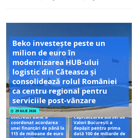
Beko investește peste un
milion de euro în
modernizarea HUB-ului
logistic din Căteasca și
consolidează rolul României
ca centru regional pentru
serviciile post-vânzare
29 IULIE 2026
UniCredit Bank a
Capitalizarea Bursei de
coordonat acordarea
Valori București a
unei finanțări de până la
depășit pentru prima
115 de milioane de euro
dată 100 de miliarde de