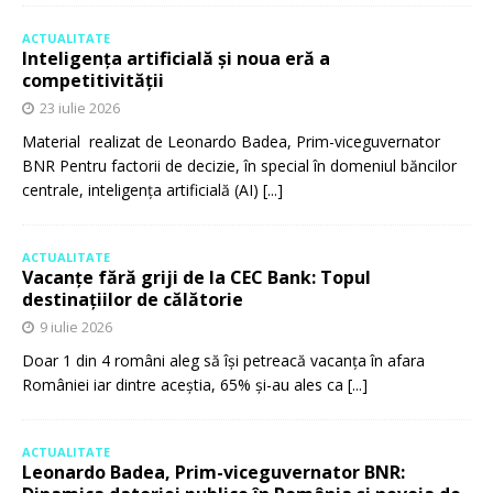
ACTUALITATE
Inteligența artificială și noua eră a
competitivității
23 iulie 2026
Material realizat de Leonardo Badea, Prim-viceguvernator
BNR Pentru factorii de decizie, în special în domeniul băncilor
centrale, inteligența artificială (AI)
[...]
ACTUALITATE
Vacanțe fără griji de la CEC Bank: Topul
destinațiilor de călătorie
9 iulie 2026
Doar 1 din 4 români aleg să își petreacă vacanța în afara
României iar dintre aceștia, 65% și-au ales ca
[...]
ACTUALITATE
Leonardo Badea, Prim-viceguvernator BNR: