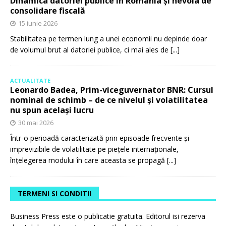
Dinamica datoriei publice în România și nevoia de
consolidare fiscală
15 iunie 2026
Stabilitatea pe termen lung a unei economii nu depinde doar
de volumul brut al datoriei publice, ci mai ales de
[...]
ACTUALITATE
Leonardo Badea, Prim-viceguvernator BNR: Cursul
nominal de schimb – de ce nivelul și volatilitatea
nu spun același lucru
30 mai 2026
Într-o perioadă caracterizată prin episoade frecvente și
imprevizibile de volatilitate pe piețele internaționale,
înțelegerea modului în care aceasta se propagă
[...]
TERMENI SI CONDITII
Business Press este o publicatie gratuita. Editorul isi rezerva