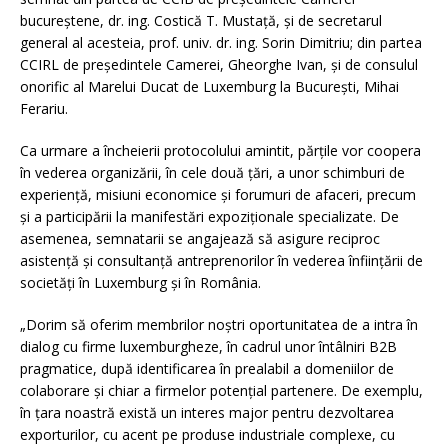
bucureștene, dr. ing. Costică T. Mustață, și de secretarul
general al acesteia, prof. univ. dr. ing. Sorin Dimitriu; din partea
CCIRL de președintele Camerei, Gheorghe Ivan, și de consulul
onorific al Marelui Ducat de Luxemburg la Bucureşti, Mihai
Ferariu.
Ca urmare a încheierii protocolului amintit, părţile vor coopera
în vederea organizării, în cele două țări, a unor schimburi de
experiență, misiuni economice și forumuri de afaceri, precum
și a participării la manifestări expoziționale specializate. De
asemenea, semnatarii se angajează să asigure reciproc
asistență și consultanță antreprenorilor în vederea înființării de
societăți în Luxemburg și în România.
„Dorim să oferim membrilor noștri oportunitatea de a intra în
dialog cu firme luxemburgheze, în cadrul unor întâlniri B2B
pragmatice, după identificarea în prealabil a domeniilor de
colaborare și chiar a firmelor potențial partenere. De exemplu,
în țara noastră există un interes major pentru dezvoltarea
exporturilor, cu acent pe produse industriale complexe, cu