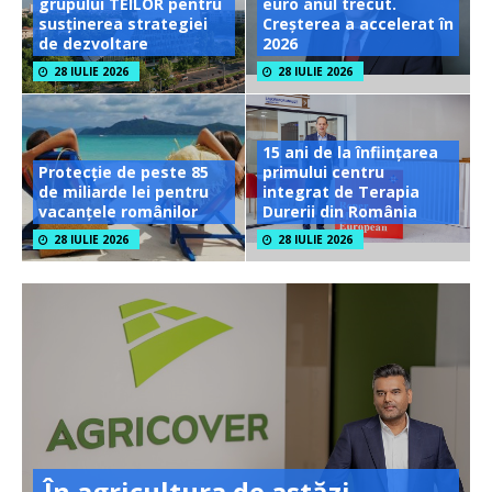
grupului TEILOR pentru
euro anul trecut.
susținerea strategiei
Creșterea a accelerat în
de dezvoltare
2026
28 IULIE 2026
28 IULIE 2026
15 ani de la înființarea
Protecție de peste 85
primului centru
de miliarde lei pentru
integrat de Terapia
vacanțele românilor
Durerii din România
28 IULIE 2026
28 IULIE 2026
În agricultura de astăzi,