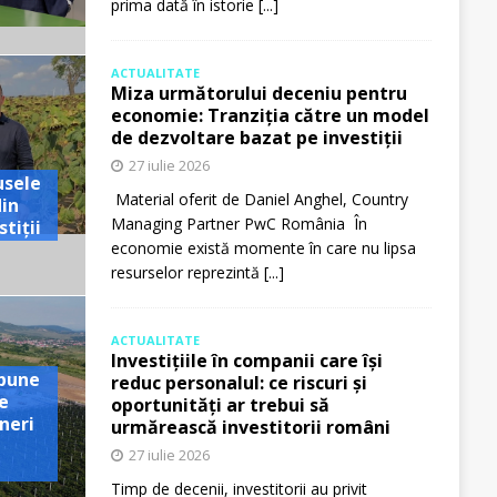
prima dată în istorie
[...]
ACTUALITATE
Miza următorului deceniu pentru
economie: Tranziția către un model
de dezvoltare bazat pe investiții
27 iulie 2026
usele
Material oferit de Daniel Anghel, Country
din
Managing Partner PwC România În
tiții
economie există momente în care nu lipsa
resurselor reprezintă
[...]
ACTUALITATE
Investițiile în companii care își
pune
reduc personalul: ce riscuri și
e
oportunități ar trebui să
neri
urmărească investitorii români
27 iulie 2026
Timp de decenii, investitorii au privit