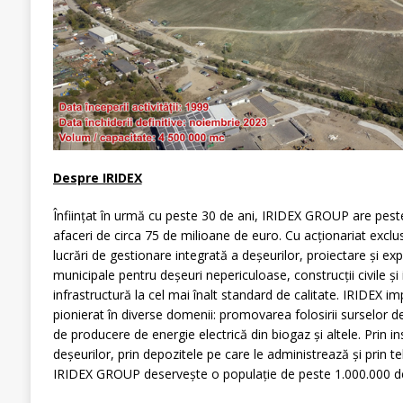
Despre IRIDEX
Înființat în urmă cu peste 30 de ani, IRIDEX GROUP are peste
afaceri de circa 75 de milioane de euro. Cu acționariat excl
lucrări de gestionare integrată a deșeurilor, proiectare și e
municipale pentru deșeuri nepericuloase, construcții civile și i
infrastructură la cel mai înalt standard de calitate. IRIDEX 
pionierat în diverse domenii: promovarea folosirii surselor de
de producere de energie electrică din biogaz și altele. Prin ins
deșeurilor, prin depozitele pe care le administrează și prin t
IRIDEX GROUP deservește o populație de peste 1.000.000 