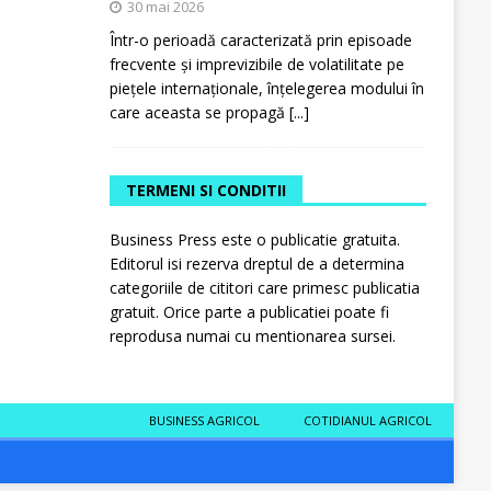
30 mai 2026
Într-o perioadă caracterizată prin episoade
frecvente și imprevizibile de volatilitate pe
piețele internaționale, înțelegerea modului în
care aceasta se propagă
[...]
TERMENI SI CONDITII
Business Press este o publicatie gratuita.
Editorul isi rezerva dreptul de a determina
categoriile de cititori care primesc publicatia
gratuit. Orice parte a publicatiei poate fi
reprodusa numai cu mentionarea sursei.
BUSINESS AGRICOL
COTIDIANUL AGRICOL