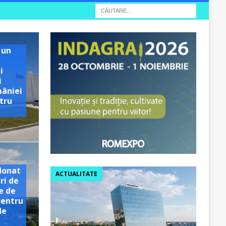
 un
i
i
mâniei
tru
e
donat
ACTUALITATE
ri de
e de
pentru
de