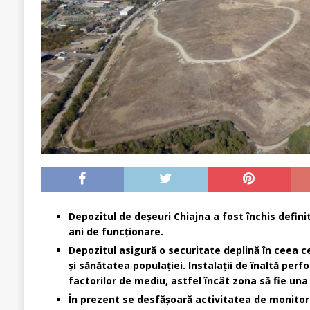
Depozitul de deșeuri Chiajna a fost închis defini
ani de funcționare.
Depozitul asigură o securitate deplină în ceea c
și sănătatea populației. Instalații de înaltă per
factorilor de mediu, astfel încât zona să fie una
În prezent se desfășoară activitatea de monitori