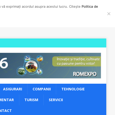
să vă exprimați acordul asupra acestui lucru. Citește
Politica de
ASIGURARI
COMPANII
TEHNOLOGIE
MENTAR
TURISM
SERVICII
NTACT