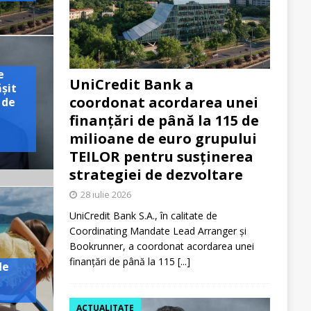
e
UniCredit Bank a
ășit
coordonat acordarea unei
 de
finanțări de până la 115 de
milioane de euro grupului
TEILOR pentru susținerea
strategiei de dezvoltare
28 iulie 2026
UniCredit Bank S.A., în calitate de
Coordinating Mandate Lead Arranger și
Bookrunner, a coordonat acordarea unei
finanțări de până la 115
[...]
de
ACTUALITATE