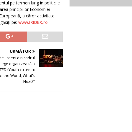
tul pe termen lung în politicile
rea principiilor Economiei
 Europeană, a căror activitate
găsiți pe:
www.IRIDEX.ro
.
URMĂTOR
e liceeni din cadrul
llege organizează a
 TEDxYouth cu tema:
f the World, What’s
Next?”