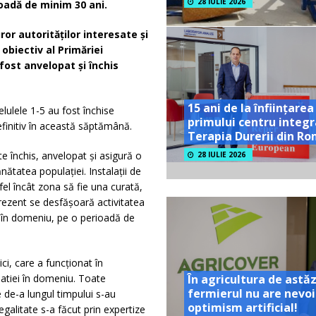
28 IULIE 2026
oadă de minim 30 ani.
or autorităților interesate și
obiectiv al Primăriei
fost anvelopat și închis
15 ani de la înființarea
lulele 1-5 au fost închise
primului centru integr
definitiv în această săptămână.
Terapia Durerii din R
e închis, anvelopat și asigură o
28 IULIE 2026
nătatea populației. Instalații de
fel încât zona să fie una curată,
prezent se desfășoară activitatea
a în domeniu, pe o perioadă de
i, care a funcționat în
latiei în domeniu. Toate
În agricultura de astăz
fermierul nu are nevoi
e de-a lungul timpului s-au
optimism artificial!
egalitate s-a făcut prin expertize