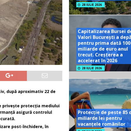
28 IULIE 2026
Capitalizarea Bursei d
Valori București a dep
pentru prima dată 100
miliarde de euro anul
trecut. Creșterea a
accelerat în 2026
28 IULIE 2026
tiv, după aproximativ 22 de
e privește protecția mediului
Protecție de peste 85 
formanță asigură controlul
miliarde lei pentru
 curată.
vacanțele românilor
zare post-închidere, în