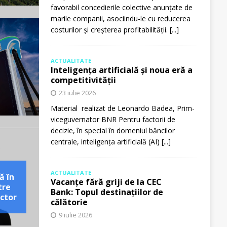
favorabil concedierile colective anunțate de
marile companii, asociindu-le cu reducerea
costurilor și creșterea profitabilității.
[...]
ACTUALITATE
Inteligența artificială și noua eră a
competitivității
23 iulie 2026
Material realizat de Leonardo Badea, Prim-
viceguvernator BNR Pentru factorii de
decizie, în special în domeniul băncilor
centrale, inteligența artificială (AI)
[...]
ACTUALITATE
ă în
Vacanțe fără griji de la CEC
tre
Bank: Topul destinațiilor de
ctor
călătorie
9 iulie 2026