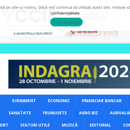
ă pe site-ul nostru. Dacă veți continua să utilizați acest site, trebuie 
confidențialitate
Sunt de acord
S
EVENIMENT
ECONOMIC
FINANCIAR BANCAR
SANATATE
FRUMUSETE
AGRO BIZ
AGROALI
PORT
SFATURI UTILE
MUZICĂ
EDITORIAL
CO