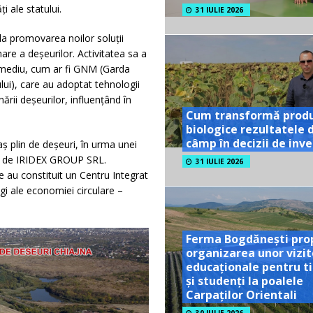
i ale statului.
31 IULIE 2026
 la promovarea noilor soluții
re a deșeurilor. Activitatea sa a
de mediu, cum ar fi GNM (Garda
ui), care au adoptat tehnologii
rii deșeurilor, influențând în
Cum transformă prod
biologice rezultatele 
câmp în decizii de inves
aș plin de deșeuri, în urma unei
gată de IRIDEX GROUP SRL.
31 IULIE 2026
e au constituit un Centru Integrat
gi ale economiei circulare –
Ferma Bogdănești pro
organizarea unor vizit
educaționale pentru ti
și studenți la poalele
Carpaților Orientali