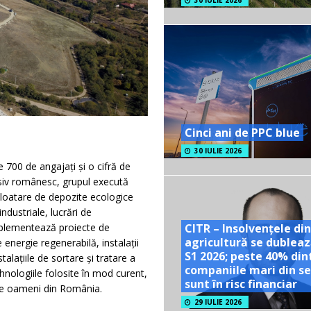
30 IULIE 2026
Cinci ani de PPC blue
30 IULIE 2026
 700 de angajați și o cifră de
usiv românesc, grupul execută
xploatare de depozite ecologice
ndustriale, lucrări de
CITR – Insolvențele din
implementează proiecte de
agricultură se dubleaz
 energie regenerabilă, instalații
S1 2026; peste 40% din
talațiile de sortare și tratare a
companiile mari din se
ehnologiile folosite în mod curent,
sunt în risc financiar
de oameni din România.
29 IULIE 2026