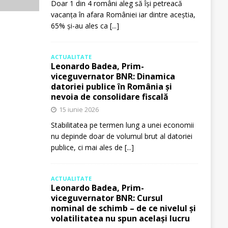
Doar 1 din 4 români aleg să își petreacă
vacanța în afara României iar dintre aceștia,
65% și-au ales ca
[...]
ACTUALITATE
Leonardo Badea, Prim-
viceguvernator BNR: Dinamica
datoriei publice în România și
nevoia de consolidare fiscală
15 iunie 2026
Stabilitatea pe termen lung a unei economii
nu depinde doar de volumul brut al datoriei
publice, ci mai ales de
[...]
ACTUALITATE
Leonardo Badea, Prim-
viceguvernator BNR: Cursul
nominal de schimb – de ce nivelul și
volatilitatea nu spun același lucru