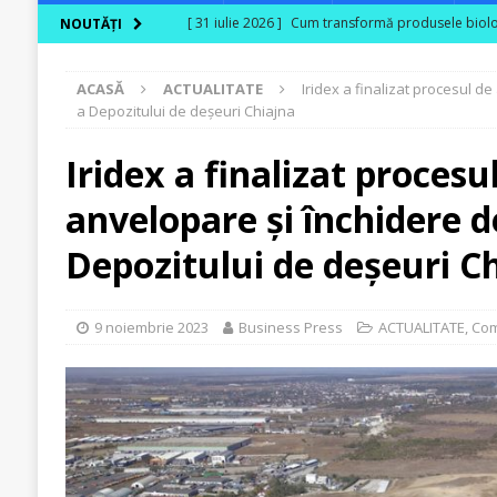
[ 31 iulie 2026 ]
Cum transformă produsele biologi
NOUTĂȚI
[ 30 iulie 2026 ]
Ferma Bogdănești propune organiz
ACASĂ
ACTUALITATE
Iridex a finalizat procesul de
Carpaților Orientali
ACTUALITATE
a Depozitului de deșeuri Chiajna
[ 30 iulie 2026 ]
Cinci ani de PPC blue
ACTUALI
Iridex a finalizat procesu
[ 29 iulie 2026 ]
CITR – Insolvențele din agricultu
anvelopare și închidere d
sunt în risc financiar
ACTUALITATE
[ 31 iulie 2026 ]
În agricultura de astăzi, fermieru
Depozitului de deșeuri C
9 noiembrie 2023
Business Press
ACTUALITATE
,
Com