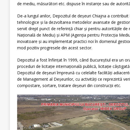
de mediu, măsurători etc. dispuse în instanțe sau de autorităț
De-a lungul anilor, Depozitul de deșeuri Chiajna a contribuit
tehnologice și la dezvoltarea metodelor avansate de gestiona
servit drept punct de referință chiar și pentru autoritățile 
Națională de Mediu) și APM (Agenția pentru Protecția Mediul
inovatoare și au implementat practici noi în domeniul gestionă
mod pozitiv progresele din acest sector.
Depozitul a fost înființat în 1999, când Bucureștiul era un or
proceduri de licitație internațională publică, licitație câști
Depozitul de deșeuri împreună cu celelalte facilități adiacent
de Management al Deșeurilor, cu activități ce reprezintă veri
compostare, sortare, tratare deșeuri din construcții etc.