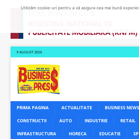
Utilizăm cookie-uri pentru a vă asigura cea mai bună experienț
9 AUGUST 2026
PRIMA PAGINA
ACTUALITATE
BUSINESS NEW
CONSTRUCTII
AUTO
INDUSTRIE
RETAIL
INFRASTRUCTURA
HORECA
EDUCATIE
S