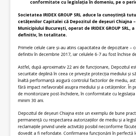
conformitate cu legislația în domeniu, pe o peri
Societatea IRIDEX GROUP SRL aduce la cunoștință tutur
cetățenilor Capitalei că Depozitul de deșeuri Chiajna – 
Municipiului București, operat de IRIDEX GROUP SRL, a 
definitiv, în totalitate.
Primele celule care și-au atins capacitatea de depozitare – ce
definitiv în decembrie 2017, iar celulele 6-7 au fost închise 
Astfel, după aproximativ 22 ani de funcționare, Depozitul est
securitate deplină în ceea ce privește protecția mediului și să
înaltă performanță asigură controlul factorilor de mediu, ast
fără impact nefavorabil asupra mediului și a cetățenilor. În 
de monitorizare post-închidere, în conformitate cu legislați
minim 30 ani.
Depozitul de deșeuri Chiajna este un exemplu de bune practic
permanență cu respectarea autorizațiilor de mediu și a legis
reclamațiile privind unele activități posibil neconforme făcut
dovedit a fi nefondate. Confirmarea funcționării în perfectă l