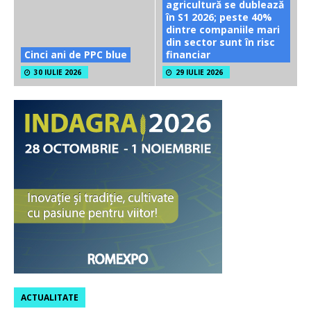
agricultură se dublează
în S1 2026; peste 40%
dintre companiile mari
din sector sunt în risc
Cinci ani de PPC blue
financiar
30 IULIE 2026
29 IULIE 2026
ACTUALITATE