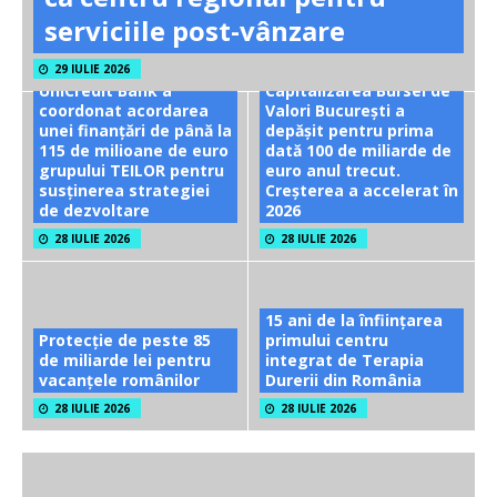
serviciile post-vânzare
29 IULIE 2026
UniCredit Bank a
Capitalizarea Bursei de
coordonat acordarea
Valori București a
unei finanțări de până la
depășit pentru prima
115 de milioane de euro
dată 100 de miliarde de
grupului TEILOR pentru
euro anul trecut.
susținerea strategiei
Creșterea a accelerat în
de dezvoltare
2026
28 IULIE 2026
28 IULIE 2026
15 ani de la înființarea
Protecție de peste 85
primului centru
de miliarde lei pentru
integrat de Terapia
vacanțele românilor
Durerii din România
28 IULIE 2026
28 IULIE 2026