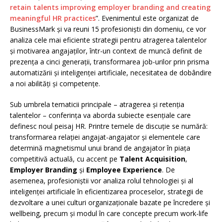
retain talents improving employer branding and creating
meaningful HR practices
”. Evenimentul este organizat de
BusinessMark și va reuni 15 profesioniști din domeniu, ce vor
analiza cele mai eficiente strategii pentru atragerea talentelor
și motivarea angajaților, într-un context de muncă definit de
prezența a cinci generații, transformarea job-urilor prin prisma
automatizării și inteligenței artificiale, necesitatea de dobândire
a noi abilități și competențe.
Sub umbrela tematicii principale – atragerea și retenția
talentelor – conferința va aborda subiecte esențiale care
definesc noul peisaj HR. Printre temele de discuție se numără:
transformarea relației angajat-angajator și elementele care
determină magnetismul unui brand de angajator în piața
competitivă actuală, cu accent pe
Talent Acquisition
,
Employer Branding
și
Employee Experience
. De
asemenea, profesioniștii vor analiza rolul tehnologiei și al
inteligenței artificiale în eficientizarea proceselor, strategii de
dezvoltare a unei culturi organizaționale bazate pe încredere și
wellbeing, precum și modul în care concepte precum work-life