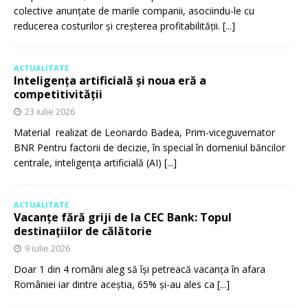
colective anunțate de marile companii, asociindu-le cu
reducerea costurilor și creșterea profitabilității.
[...]
ACTUALITATE
Inteligența artificială și noua eră a
competitivității
23 iulie 2026
Material realizat de Leonardo Badea, Prim-viceguvernator
BNR Pentru factorii de decizie, în special în domeniul băncilor
centrale, inteligența artificială (AI)
[...]
ACTUALITATE
Vacanțe fără griji de la CEC Bank: Topul
destinațiilor de călătorie
9 iulie 2026
Doar 1 din 4 români aleg să își petreacă vacanța în afara
României iar dintre aceștia, 65% și-au ales ca
[...]