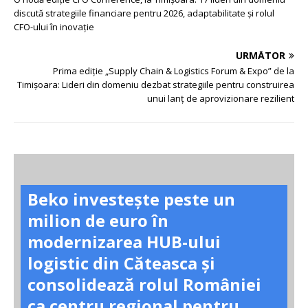
discută strategiile financiare pentru 2026, adaptabilitate și rolul
CFO-ului în inovație
URMĂTOR
Prima ediție „Supply Chain & Logistics Forum & Expo” de la
Timișoara: Lideri din domeniu dezbat strategiile pentru construirea
unui lanț de aprovizionare rezilient
Beko investește peste un
milion de euro în
modernizarea HUB-ului
logistic din Căteasca și
consolidează rolul României
ca centru regional pentru