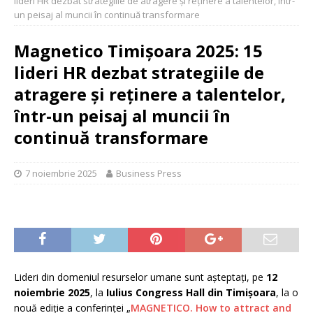
lideri HR dezbat strategiile de atragere și reținere a talentelor, într-
un peisaj al muncii în continuă transformare
Magnetico Timișoara 2025: 15
lideri HR dezbat strategiile de
atragere și reținere a talentelor,
într-un peisaj al muncii în
continuă transformare
7 noiembrie 2025
Business Press
Lideri din domeniul resurselor umane sunt așteptați, pe
12
noiembrie 2025
, la
Iulius Congress Hall din Timișoara
, la o
nouă ediție a conferinței „
MAGNETICO. How to attract and