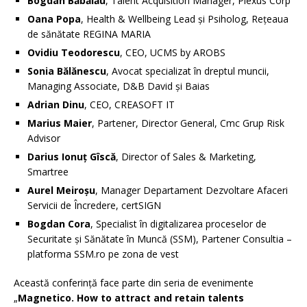
Bogdan Băbălău
, Talent Acquisition Manager, Plexus Corp
Oana Popa
, Health & Wellbeing Lead și Psiholog, Rețeaua
de sănătate REGINA MARIA
Ovidiu Teodorescu
, CEO, UCMS by AROBS
Sonia Bălănescu
, Avocat specializat în dreptul muncii,
Managing Associate, D&B David și Baias
Adrian Dinu
, CEO, CREASOFT IT
Marius Maier
, Partener, Director General, Cmc Grup Risk
Advisor
Darius Ionuț Gîscă
, Director of Sales & Marketing,
Smartree
Aurel Meiroșu
, Manager Departament Dezvoltare Afaceri
Servicii de Încredere, certSIGN
Bogdan Cora
, Specialist în digitalizarea proceselor de
Securitate și Sănătate în Muncă (SSM), Partener Consultia –
platforma SSM.ro pe zona de vest
Această conferință face parte din seria de evenimente
„
Magnetico. How to attract and retain talents