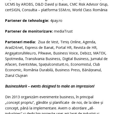
UCMS by AROBS, D&D David și Baias, CMC Risk Advisor Grup,
certSIGN, Consultia – platforma SSM.ro, World Class România
Partener de tehnologie:
4pay.ro
Partener de monitorizare:
mediaTrust
Parteneri media:
Ziua de Vest, Timiș Online, Agenda,
Arad24.net, Express de Banat, Portal HR, Revista de HR,
AngajatorulMeu.ro, PRwave, Business Voice, Debizz, MATEK,
Spotmedia, Transilvania Business, Digital Business, Jurnalul de
Afaceri, EventsMax, Spațiulconsturit.ro, Economistul, Club
Economic, România Durabilă, Business Press, Bănățeanul,
Ziarul Clujean
BusinessMark – events designed to make an impression!
Din 2013 organizăm evenimente business, în principal
„concept propriu”, gândite și planificate de noi, de la idee și
concept, până la implementare. Avem o abordare „all-
industries” și dedicăm proiecte unei arii largi de industrii și