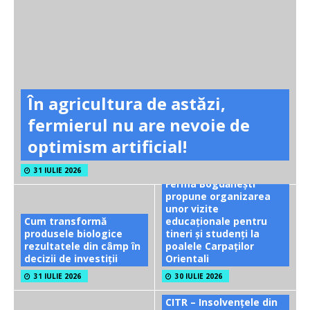
În agricultura de astăzi,
fermierul nu are nevoie de
optimism artificial!
31 IULIE 2026
Ferma Bogdănești
propune organizarea
unor vizite
Cum transformă
educaționale pentru
produsele biologice
tineri și studenți la
rezultatele din câmp în
poalele Carpaților
decizii de investiții
Orientali
31 IULIE 2026
30 IULIE 2026
CITR – Insolvențele din