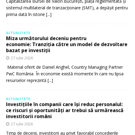
Capitalizarea Bursei de Valori București, piața reglementată și
sistemul multilateral de tranzacționare (SMT), a depășit pentru
prima dată în istorie
[...]
ACTUALITATE
Miza următorului deceniu pentru
economie: Tranziția către un model de dezvoltare
bazat pe investiții
27 iulie 2026
Material oferit de Daniel Anghel, Country Managing Partner
PwC România În economie există momente în care nu lipsa
resurselor reprezintă
[...]
ACTUALITATE
Investițiile în companii care își reduc personalul:
ce riscuri și oportunități ar trebui să urmărească
investitorii români
27 iulie 2026
Timp de decenii, investitorii au privit favorabil concedierile