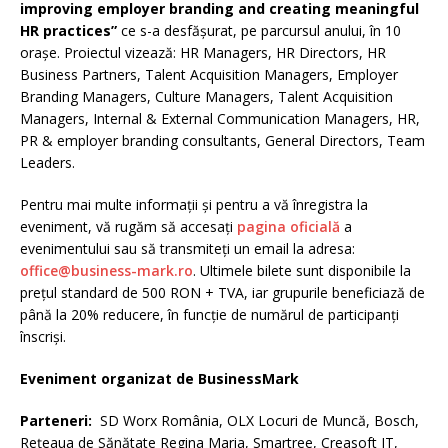
improving employer branding and creating meaningful
HR practices”
ce s-a desfășurat, pe parcursul anului, în 10
orașe. Proiectul vizează: HR Managers, HR Directors, HR
Business Partners, Talent Acquisition Managers, Employer
Branding Managers, Culture Managers, Talent Acquisition
Managers, Internal & External Communication Managers, HR,
PR & employer branding consultants, General Directors, Team
Leaders.
Pentru mai multe informații și pentru a vă înregistra la
eveniment, vă rugăm să accesați
pagina oficială
a
evenimentului sau să transmiteți un email la adresa:
office@business-mark.ro
. Ultimele bilete sunt disponibile la
prețul standard de 500 RON + TVA, iar grupurile beneficiază de
până la 20% reducere, în funcție de numărul de participanți
înscriși.
Eveniment organizat de BusinessMark
Parteneri
:
SD Worx România, OLX Locuri de Muncă, Bosch,
Rețeaua de Sănătate Regina Maria, Smartree, Creasoft IT,