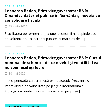
ACTUALITATE
Leonardo Badea, Prim-viceguvernator BNR:
Dinamica datoriei publice în România și nevoia de
consolidare fiscală
15 iunie 2026
Stabilitatea pe termen lung a unei economii nu depinde doar
de volumul brut al datoriei publice, ci mai ales de
[...]
ACTUALITATE
Leonardo Badea, Prim-viceguvernator BNR: Cursul
nominal de schimb – de ce nivelul și volatilitatea
nu spun același lucru
30 mai 2026
Într-o perioadă caracterizată prin episoade frecvente și
imprevizibile de volatilitate pe piețele internaționale,
înțelegerea modului în care aceasta se propagă
[...]
TERMENI SI CONDITII