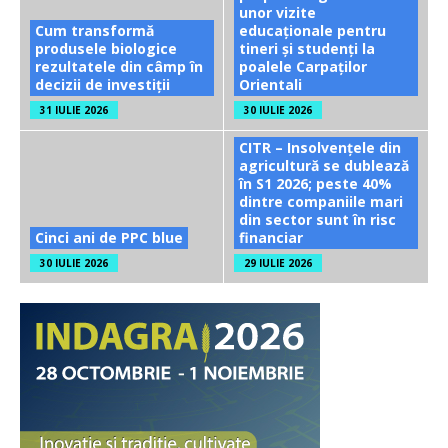
unor vizite
Cum transformă
educaționale pentru
produsele biologice
tineri și studenți la
rezultatele din câmp în
poalele Carpaților
decizii de investiții
Orientali
31 IULIE 2026
30 IULIE 2026
CITR – Insolvențele din
agricultură se dublează
în S1 2026; peste 40%
dintre companiile mari
din sector sunt în risc
Cinci ani de PPC blue
financiar
30 IULIE 2026
29 IULIE 2026