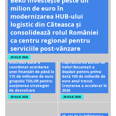
Beko investește peste un
milion de euro în
modernizarea HUB-ului
logistic din Căteasca și
consolidează rolul României
ca centru regional pentru
serviciile post-vânzare
29 IULIE 2026
UniCredit Bank a
Capitalizarea Bursei de
coordonat acordarea
Valori București a
unei finanțări de până la
depășit pentru prima
115 de milioane de euro
dată 100 de miliarde de
grupului TEILOR pentru
euro anul trecut.
susținerea strategiei
Creșterea a accelerat în
de dezvoltare
2026
28 IULIE 2026
28 IULIE 2026
15 ani de la înființarea