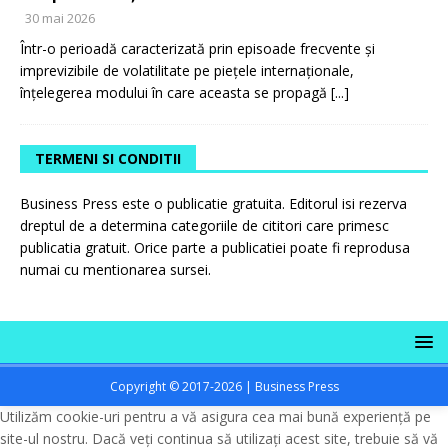
30 mai 2026
Într-o perioadă caracterizată prin episoade frecvente și
imprevizibile de volatilitate pe piețele internaționale,
înțelegerea modului în care aceasta se propagă
[...]
TERMENI SI CONDITII
Business Press este o publicatie gratuita. Editorul isi rezerva
dreptul de a determina categoriile de cititori care primesc
publicatia gratuit. Orice parte a publicatiei poate fi reprodusa
numai cu mentionarea sursei.
Copyright © 2017-2026 | Business Press
Utilizăm cookie-uri pentru a vă asigura cea mai bună experiență pe
site-ul nostru. Dacă veți continua să utilizați acest site, trebuie să vă