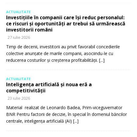
ACTUALITATE
Investițiile în companii care își reduc personalul:
ce riscuri și oportunități ar trebui să urmărească
investitorii români
27 iulie 2026
Timp de decenii, investitorii au privit favorabil concedierile
colective anunțate de marile companii, asociindu-le cu
reducerea costurilor și creșterea profitabilității.
[...]
ACTUALITATE
Inteligența artificială și noua eră a
competitivității
23 iulie 2026
Material realizat de Leonardo Badea, Prim-viceguvernator
BNR Pentru factorii de decizie, în special în domeniul băncilor
centrale, inteligența artificială (AI)
[...]