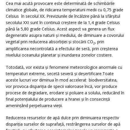
Cea mai acută provocare este determinată de schimbările
climatice globale, de ridicarea temperaturii medii cu 0,75 grade
Celsius în secolul XX. Previziunile de încălzire până la sfârşitul
secolului XXI sunt în continuă creştere de la 1,4 grade Celsius
până la 5,80 grade Celsius. Acest aspect va genera un flux
degenerativ asupra naturii şi mediului, de diminuare a covorului
vegetal prin reducerea absorbţiei şi stocării CO
, prin
2
amplificarea necontrolată a efectului de seră, prin creşterea
nivelului oceanului planetar şi inundarea zonelor costiere.
Totodată, vor exista şi fenomene meteorologice anormale cu
temperaturi extreme, secetă severă şi deşertificare.Toate
aceste lucruri vor diminua în mod accelerat biodiversitatea,
vor provoca dispariţia de specii valoroase încă, vor produce
procese de degradare, erodare şi poluare a solului, reducând în
final potenţialului de producere a hranei şi în consecinţă
ameninţând perpetuarea vieţii.
Reducerea resurselor de apă dulce prin diminuarea respectiv
dispariţia surselor de suprafaţă, restrângerea surselor de apă