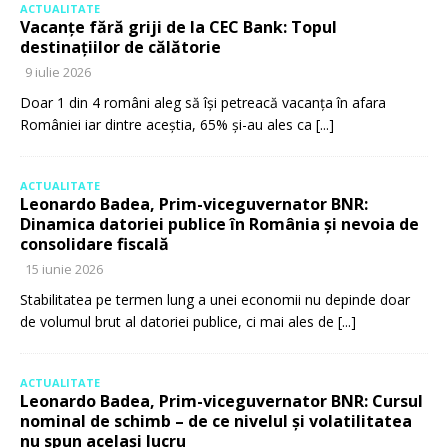
ACTUALITATE
Vacanțe fără griji de la CEC Bank: Topul
destinațiilor de călătorie
9 iulie 2026
Doar 1 din 4 români aleg să își petreacă vacanța în afara
României iar dintre aceștia, 65% și-au ales ca
[...]
ACTUALITATE
Leonardo Badea, Prim-viceguvernator BNR:
Dinamica datoriei publice în România și nevoia de
consolidare fiscală
15 iunie 2026
Stabilitatea pe termen lung a unei economii nu depinde doar
de volumul brut al datoriei publice, ci mai ales de
[...]
ACTUALITATE
Leonardo Badea, Prim-viceguvernator BNR: Cursul
nominal de schimb – de ce nivelul și volatilitatea
nu spun același lucru