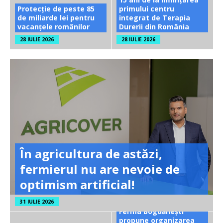
Protecție de peste 85
primului centru
de miliarde lei pentru
integrat de Terapia
vacanțele românilor
Durerii din România
28 IULIE 2026
28 IULIE 2026
În agricultura de astăzi,
fermierul nu are nevoie de
optimism artificial!
31 IULIE 2026
Ferma Bogdănești
propune organizarea