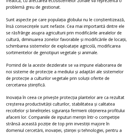
freatică, cu afectarea ecosistemelor zonale va reprezenta o
problemă greu de gestionat.
Sunt aspecte pe care populaţia globului nu le conştientizează,
însă consecinţele sunt nefaste. Cea mai importantă dintre ele
se răsfrânge asupra agriculturii prin modificările arealelor de
cultură, diminuarea zonelor favorabile şi modificările de locaţii,
schimbarea sistemelor de exploataţie agricolă, modificarea
sortimentelor de genotipuri vegetale şi animale.
Pornind de la aceste deziderate se va impune elaborarea de
noi sisteme de protecţie a mediului şi adaptări ale sistemelor
de protecţie a culturilor vegetale prin soluţii oferite de
cercetarea ştiinţifică.
Inovația în ceea ce privește protecția plantelor are ca rezultat
creșterea productivității culturilor, stabilitatea şi calitatea
recoltelor şi bineînţeles siguranţa fermierii obţinerea profitului
afacerii lor. Companiile de inputuri mențin într-o competiţie
strânsă această poziție de top prin investiții majore în
domeniul cercetării, inovaţiei, științei și tehnologiei, pentru a