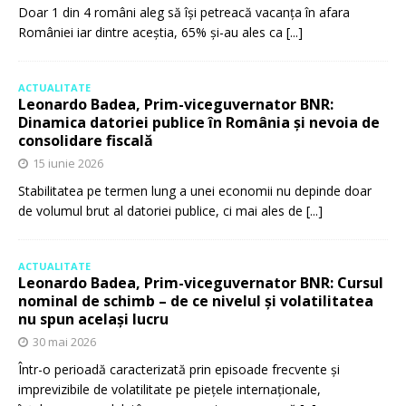
Doar 1 din 4 români aleg să își petreacă vacanța în afara
României iar dintre aceștia, 65% și-au ales ca
[...]
ACTUALITATE
Leonardo Badea, Prim-viceguvernator BNR:
Dinamica datoriei publice în România și nevoia de
consolidare fiscală
15 iunie 2026
Stabilitatea pe termen lung a unei economii nu depinde doar
de volumul brut al datoriei publice, ci mai ales de
[...]
ACTUALITATE
Leonardo Badea, Prim-viceguvernator BNR: Cursul
nominal de schimb – de ce nivelul și volatilitatea
nu spun același lucru
30 mai 2026
Într-o perioadă caracterizată prin episoade frecvente și
imprevizibile de volatilitate pe piețele internaționale,