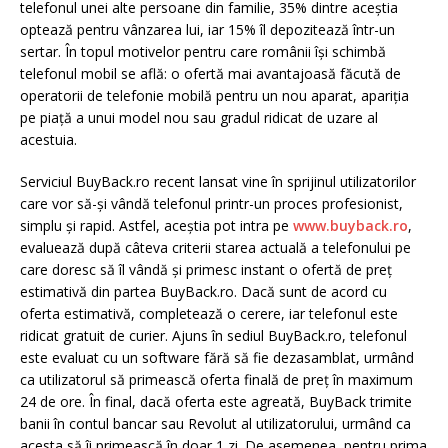
telefonul unei alte persoane din familie, 35% dintre aceștia
optează pentru vânzarea lui, iar 15% îl depozitează într-un
sertar. În topul motivelor pentru care românii își schimbă
telefonul mobil se află: o ofertă mai avantajoasă făcută de
operatorii de telefonie mobilă pentru un nou aparat, apariția
pe piață a unui model nou sau gradul ridicat de uzare al
acestuia.
Serviciul BuyBack.ro recent lansat vine în sprijinul utilizatorilor
care vor să-și vândă telefonul printr-un proces profesionist,
simplu și rapid. Astfel, aceștia pot intra pe
www.buyback.ro
,
evaluează după câteva criterii starea actuală a telefonului pe
care doresc să îl vândă și primesc instant o ofertă de preț
estimativă din partea BuyBack.ro. Dacă sunt de acord cu
oferta estimativă, completează o cerere, iar telefonul este
ridicat gratuit de curier. Ajuns în sediul BuyBack.ro, telefonul
este evaluat cu un software fără să fie dezasamblat, urmând
ca utilizatorul să primească oferta finală de preț în maximum
24 de ore. În final, dacă oferta este agreată, BuyBack trimite
banii în contul bancar sau Revolut al utilizatorului, urmând ca
acesta să îi primească în doar 1 zi. De asemenea, pentru prima