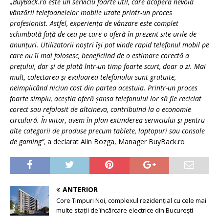
„BuyBack.ro este un serviciu foarte util, care acoperă nevoia
vânzării telefoanelelor mobile uzate printr-un proces
profesionist. Astfel, experiența de vânzare este complet
schimbată față de cea pe care o oferă în prezent site-urile de
anunțuri. Utilizatorii noștri își pot vinde rapid telefonul mobil pe
care nu îl mai folosesc, beneficiind de o estimare corectă a
prețului, dar și de plată într-un timp foarte scurt, doar o zi. Mai
mult, colectarea și evaluarea telefonului sunt gratuite,
neimplicând niciun cost din partea acestuia. Printr-un proces
foarte simplu, aceștia oferă șansa telefonului lor să fie reciclat
corect sau refolosit de altcineva, contribuind la o economie
circulară. În viitor, avem în plan extinderea serviciului și pentru
alte categorii de produse precum tablete, laptopuri sau console
de gaming”,
a declarat Alin Bozga, Manager BuyBack.ro
ANTERIOR
Core Timpuri Noi, complexul rezidențial cu cele mai
multe stații de încărcare electrice din București