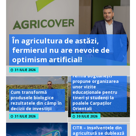
În agricultura de astăzi,
fermierul nu are nevoie de
optimism artificial!
31 IULIE 2026
Ferma Bogdănești
propune organizarea
unor vizite
Cum transformă
educaționale pentru
produsele biologice
tineri și studenți la
rezultatele din câmp în
poalele Carpaților
decizii de investiții
Orientali
31 IULIE 2026
30 IULIE 2026
CITR – Insolvențele din
agricultură se dublează