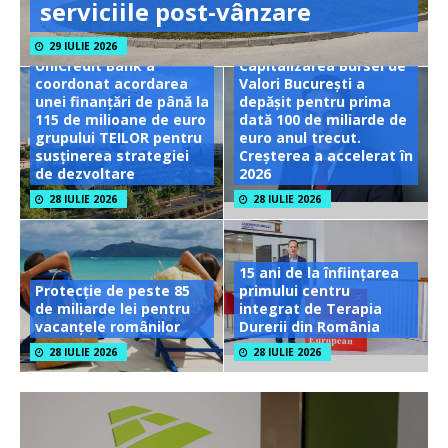
serviciile post-vânzare
29 IULIE 2026
UniCredit Bank a
Capitalizarea Bursei de
coordonat acordarea
Valori București a
unei finanțări de până la
depășit pentru prima
115 de milioane de euro
dată 100 de miliarde de
grupului TEILOR pentru
euro anul trecut.
susținerea strategiei
Creșterea a accelerat în
de dezvoltare
2026
28 IULIE 2026
28 IULIE 2026
15 ani de la înființarea
Protecție de peste 85
primului centru
de miliarde lei pentru
integrat de Terapia
vacanțele românilor
Durerii din România
28 IULIE 2026
28 IULIE 2026