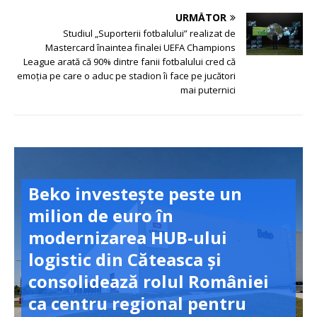
URMĂTOR
Studiul „Suporterii fotbalului” realizat de
Mastercard înaintea finalei UEFA Champions
League arată că 90% dintre fanii fotbalului cred că
emoția pe care o aduc pe stadion îi face pe jucători
mai puternici
Beko investește peste un
milion de euro în
modernizarea HUB-ului
logistic din Căteasca și
consolidează rolul României
ca centru regional pentru