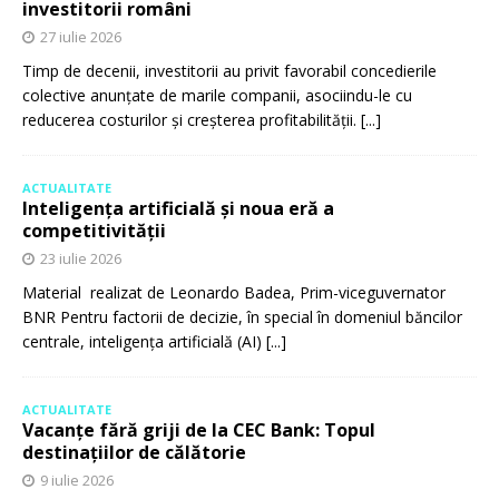
investitorii români
27 iulie 2026
Timp de decenii, investitorii au privit favorabil concedierile
colective anunțate de marile companii, asociindu-le cu
reducerea costurilor și creșterea profitabilității.
[...]
ACTUALITATE
Inteligența artificială și noua eră a
competitivității
23 iulie 2026
Material realizat de Leonardo Badea, Prim-viceguvernator
BNR Pentru factorii de decizie, în special în domeniul băncilor
centrale, inteligența artificială (AI)
[...]
ACTUALITATE
Vacanțe fără griji de la CEC Bank: Topul
destinațiilor de călătorie
9 iulie 2026