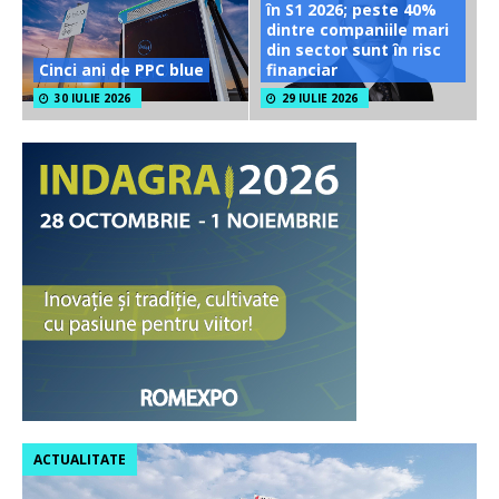
în S1 2026; peste 40%
dintre companiile mari
din sector sunt în risc
Cinci ani de PPC blue
financiar
30 IULIE 2026
29 IULIE 2026
ACTUALITATE