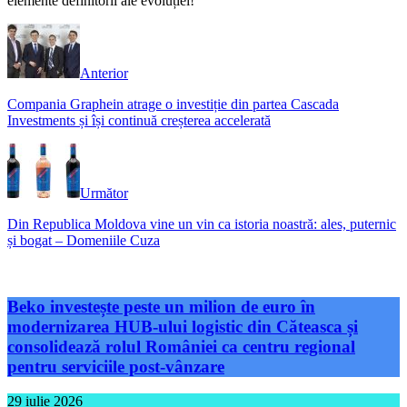
elemente definitorii ale evoluției!
Anterior
Compania Graphein atrage o investiție din partea Cascada
Investments și își continuă creșterea accelerată
Următor
Din Republica Moldova vine un vin ca istoria noastră: ales, puternic
și bogat – Domeniile Cuza
Beko investește peste un milion de euro în
modernizarea HUB-ului logistic din Căteasca și
consolidează rolul României ca centru regional
pentru serviciile post-vânzare
29 iulie 2026