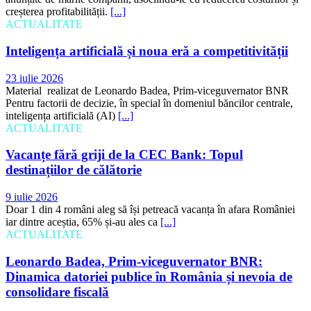
creșterea profitabilității.
[...]
ACTUALITATE
Inteligența artificială și noua eră a competitivității
23 iulie 2026
Material realizat de Leonardo Badea, Prim-viceguvernator BNR
Pentru factorii de decizie, în special în domeniul băncilor centrale,
inteligența artificială (AI)
[...]
ACTUALITATE
Vacanțe fără griji de la CEC Bank: Topul
destinațiilor de călătorie
9 iulie 2026
Doar 1 din 4 români aleg să își petreacă vacanța în afara României
iar dintre aceștia, 65% și-au ales ca
[...]
ACTUALITATE
Leonardo Badea, Prim-viceguvernator BNR:
Dinamica datoriei publice în România și nevoia de
consolidare fiscală