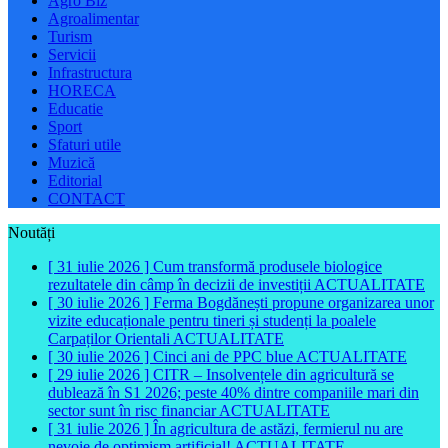
Agro Biz
Agroalimentar
Turism
Servicii
Infrastructura
HORECA
Educatie
Sport
Sfaturi utile
Muzică
Editorial
CONTACT
Noutăți
[ 31 iulie 2026 ]
Cum transformă produsele biologice
rezultatele din câmp în decizii de investiții
ACTUALITATE
[ 30 iulie 2026 ]
Ferma Bogdănești propune organizarea unor
vizite educaționale pentru tineri și studenți la poalele
Carpaților Orientali
ACTUALITATE
[ 30 iulie 2026 ]
Cinci ani de PPC blue
ACTUALITATE
[ 29 iulie 2026 ]
CITR – Insolvențele din agricultură se
dublează în S1 2026; peste 40% dintre companiile mari din
sector sunt în risc financiar
ACTUALITATE
[ 31 iulie 2026 ]
În agricultura de astăzi, fermierul nu are
nevoie de optimism artificial!
ACTUALITATE