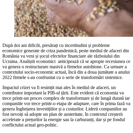
După doi ani dificili, presărați cu incertitudini și probleme
economice generate de criza pandemică, peste mediul de afaceri din
România va veni și șocul efectelor financiare ale războiului din
Ucraina. Analiștii economici anticipează că se apropie recesiunea ce
va genera o restructurare masivă a firmelor autohtone. Ca urmare a
contextului socio-economic actual, încă din a doua jumătate a anului
2022 firmele s-au confruntat cu o serie de transformări sistemice.
Impactul crizei va fi resimțit mai ales în mediul de afaceri, un
contributor important la PIB-ul țării. Este evident că economia va
trece printr-un proces complex de transformare și de lungă durată iar
companiile vor trece printr-o etapa de adaptare, care în prima fază va
genera înghețarea investițiilor și a costurilor. Liderii companiilor au
fost nevoiți să adopte un plan de austeritate, în contextul creșterii
accelerate a prețurilor la energie sau la carburanți, dar și pe fondul
conflictului actual geo-politic.