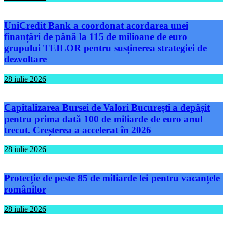
UniCredit Bank a coordonat acordarea unei
finanțări de până la 115 de milioane de euro
grupului TEILOR pentru susținerea strategiei de
dezvoltare
28 iulie 2026
Capitalizarea Bursei de Valori București a depășit
pentru prima dată 100 de miliarde de euro anul
trecut. Creșterea a accelerat în 2026
28 iulie 2026
Protecție de peste 85 de miliarde lei pentru vacanțele
românilor
28 iulie 2026