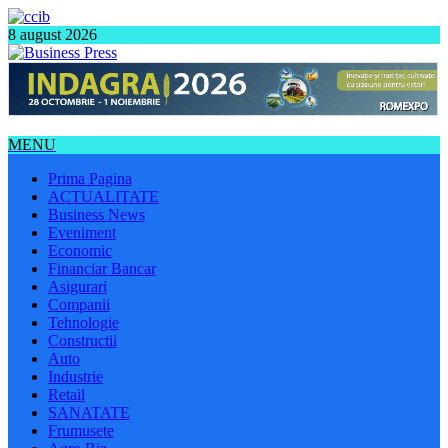
8 august 2026
MENU
Prima Pagina
ACTUALITATE
Business News
Eveniment
Economic
Financiar Bancar
Asigurari
Companii
Tehnologie
Constructii
Auto
Industrie
Retail
SANATATE
Frumusete