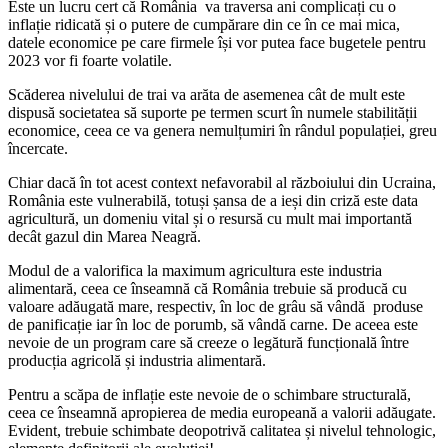
Este un lucru cert că România va traversa ani complicați cu o
inflație ridicată și o putere de cumpărare din ce în ce mai mica,
datele economice pe care firmele își vor putea face bugetele pentru
2023 vor fi foarte volatile.
Scăderea nivelului de trai va arăta de asemenea cât de mult este
dispusă societatea să suporte pe termen scurt în numele stabilității
economice, ceea ce va genera nemulțumiri în rândul populației, greu
încercate.
Chiar dacă în tot acest context nefavorabil al războiului din Ucraina,
România este vulnerabilă, totuși șansa de a ieși din criză este data
agricultură, un domeniu vital și o resursă cu mult mai importantă
decât gazul din Marea Neagră.
Modul de a valorifica la maximum agricultura este industria
alimentară, ceea ce înseamnă că România trebuie să producă cu
valoare adăugată mare, respectiv, în loc de grâu să vândă produse
de panificație iar în loc de porumb, să vândă carne. De aceea este
nevoie de un program care să creeze o legătură funcțională între
producția agricolă și industria alimentară.
Pentru a scăpa de inflație este nevoie de o schimbare structurală,
ceea ce înseamnă apropierea de media europeană a valorii adăugate.
Evident, trebuie schimbate deopotrivă calitatea și nivelul tehnologic,