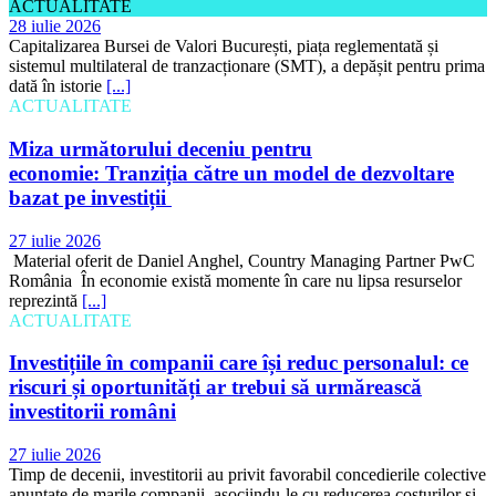
ACTUALITATE
28 iulie 2026
Capitalizarea Bursei de Valori București, piața reglementată și
sistemul multilateral de tranzacționare (SMT), a depășit pentru prima
dată în istorie
[...]
ACTUALITATE
Miza următorului deceniu pentru
economie: Tranziția către un model de dezvoltare
bazat pe investiții
27 iulie 2026
Material oferit de Daniel Anghel, Country Managing Partner PwC
România În economie există momente în care nu lipsa resurselor
reprezintă
[...]
ACTUALITATE
Investițiile în companii care își reduc personalul: ce
riscuri și oportunități ar trebui să urmărească
investitorii români
27 iulie 2026
Timp de decenii, investitorii au privit favorabil concedierile colective
anunțate de marile companii, asociindu-le cu reducerea costurilor și