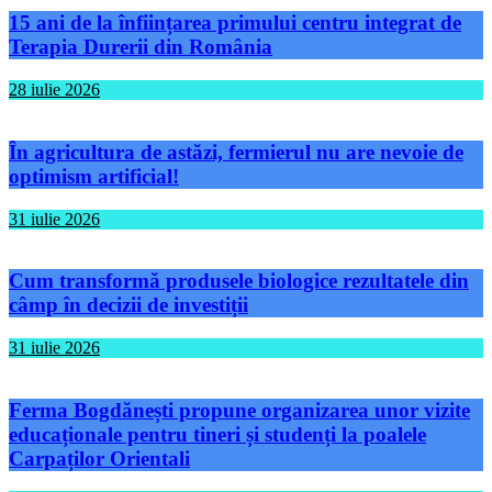
15 ani de la înființarea primului centru integrat de
Terapia Durerii din România
28 iulie 2026
În agricultura de astăzi, fermierul nu are nevoie de
optimism artificial!
31 iulie 2026
Cum transformă produsele biologice rezultatele din
câmp în decizii de investiții
31 iulie 2026
Ferma Bogdănești propune organizarea unor vizite
educaționale pentru tineri și studenți la poalele
Carpaților Orientali