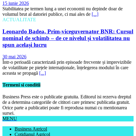
15 iunie 2026
Stabilitatea pe termen lung a unei economii nu depinde doar de
volumul brut al datoriei publice, ci mai ales de
[...]
ACTUALITATE
Leonardo Badea, Prim-viceguvernator BNR: Cursul
nominal de schimb – de ce nivelul și volatilitatea nu
spun același lucru
30 mai 2026
Într-o perioadă caracterizată prin episoade frecvente și imprevizibile
de volatilitate pe piețele internaționale, înțelegerea modului în care
aceasta se propagă
[...]
Termeni si conditii
Business Press este o publicatie gratuita. Editorul isi rezerva dreptul
de a determina categoriile de cititori care primesc publicatia gratuit.
Orice parte a publicatiei poate fi reprodusa numai cu mentionarea
sursei.
MENU
Business Agricol
Cotidianul Agricol