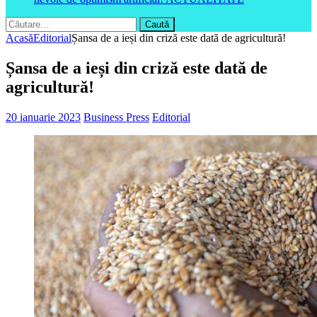
Caută
după:
Acasă
Editorial
Șansa de a ieși din criză este dată de agricultură!
Șansa de a ieși din criză este dată de
agricultură!
20 ianuarie 2023
Business Press
Editorial