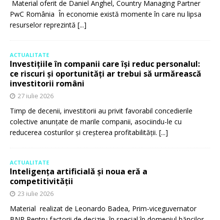
Material oferit de Daniel Anghel, Country Managing Partner
PwC România În economie există momente în care nu lipsa
resurselor reprezintă
[...]
ACTUALITATE
Investițiile în companii care își reduc personalul:
ce riscuri și oportunități ar trebui să urmărească
investitorii români
27 iulie 2026
Timp de decenii, investitorii au privit favorabil concedierile
colective anunțate de marile companii, asociindu-le cu
reducerea costurilor și creșterea profitabilității.
[...]
ACTUALITATE
Inteligența artificială și noua eră a
competitivității
23 iulie 2026
Material realizat de Leonardo Badea, Prim-viceguvernator
BNR Pentru factorii de decizie, în special în domeniul băncilor