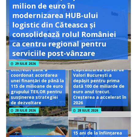
milion de euro în
modernizarea HUB-ului
logistic din Căteasca și
consolidează rolul României
ca centru regional pentru
serviciile post-vânzare
29 IULIE 2026
UniCredit Bank a
Capitalizarea Bursei de
coordonat acordarea
Valori București a
unei finanțări de până la
depășit pentru prima
115 de milioane de euro
dată 100 de miliarde de
grupului TEILOR pentru
euro anul trecut.
susținerea strategiei
Creșterea a accelerat în
de dezvoltare
2026
28 IULIE 2026
28 IULIE 2026
15 ani de la înființarea