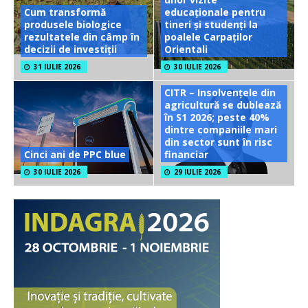
Cum transformă
educaționale pentru
produsele biologice
tineri și studenți la
rezultatele din câmp în
poalele Carpaților
decizii de investiții
Orientali
31 IULIE 2026
30 IULIE 2026
CITR – Insolvențele din
agricultură se dublează
în S1 2026; peste 40%
dintre companiile mari
din sector sunt în risc
Cinci ani de PPC blue
financiar
30 IULIE 2026
29 IULIE 2026