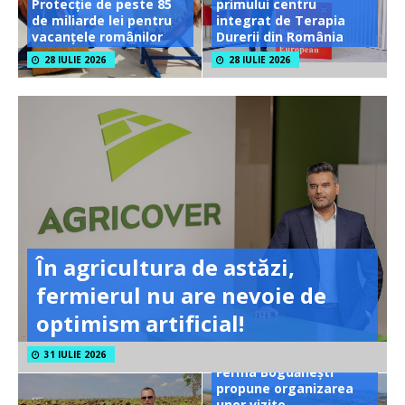
Protecție de peste 85
primului centru
de miliarde lei pentru
integrat de Terapia
vacanțele românilor
Durerii din România
28 IULIE 2026
28 IULIE 2026
În agricultura de astăzi,
fermierul nu are nevoie de
optimism artificial!
31 IULIE 2026
Ferma Bogdănești
propune organizarea
unor vizite