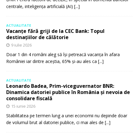
centrale, inteligența artificială (AI)
[...]
ACTUALITATE
Vacanțe fără griji de la CEC Bank: Topul
destinațiilor de călătorie
9 iulie 2026
Doar 1 din 4 români aleg să își petreacă vacanța în afara
României iar dintre aceștia, 65% și-au ales ca
[...]
ACTUALITATE
Leonardo Badea, Prim-viceguvernator BNR:
Dinamica datoriei publice în România și nevoia de
consolidare fiscală
15 iunie 2026
Stabilitatea pe termen lung a unei economii nu depinde doar
de volumul brut al datoriei publice, ci mai ales de
[...]