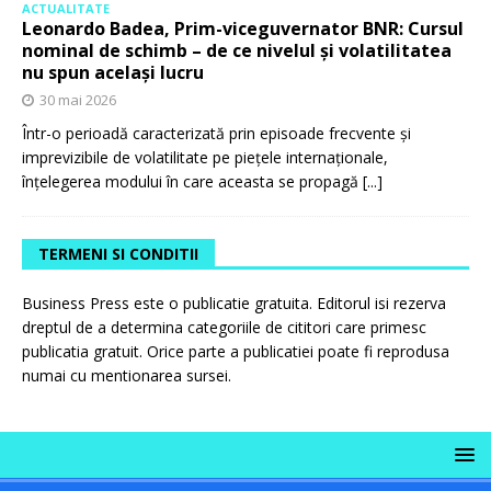
ACTUALITATE
Leonardo Badea, Prim-viceguvernator BNR: Cursul
nominal de schimb – de ce nivelul și volatilitatea
nu spun același lucru
30 mai 2026
Într-o perioadă caracterizată prin episoade frecvente și
imprevizibile de volatilitate pe piețele internaționale,
înțelegerea modului în care aceasta se propagă
[...]
TERMENI SI CONDITII
Business Press este o publicatie gratuita. Editorul isi rezerva
dreptul de a determina categoriile de cititori care primesc
publicatia gratuit. Orice parte a publicatiei poate fi reprodusa
numai cu mentionarea sursei.