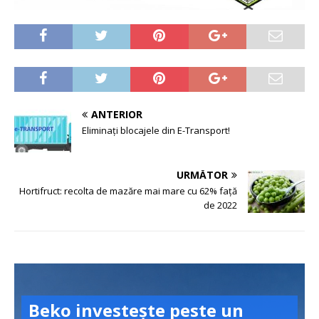
ANTERIOR
Eliminați blocajele din E-Transport!
URMĂTOR
Hortifruct: recolta de mazăre mai mare cu 62% față
de 2022
Beko investește peste un