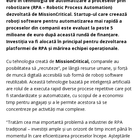
euro în tehnologia de automatizare a proceselor prin
robotizare (RPA – Robotic Process Automation)
dezvoltată de MissionCritical. Startup-ul care creează
roboți software pentru automatizarea mai rapidă a
proceselor din companii este evaluat la peste 5
milioane de euro după această rundă de finanțare.
Investiţia va fi alocată în principal pentru dezvoltarea
platformei de RPA şi mărirea echipei operaţionale.
Cu tehnologia creată de
MissionCritical,
companiile au
posibilitatea să „recruteze”, pe lângă resurse umane, și forță
de muncă digitală accesibilă sub formă de roboți software
reutilizabili. Această tehnologie bazată pe inteligență artificială
are rolul de a executa rapid diverse procese repetitive care pot
fi standardizate și automatizate, cu scopul de a economisi
timp pentru angajați și a le permite acestora să se
concentreze pe activități mai complexe.
“Tratăm cea mai importantă problemă a industriei de RPA
tradițional – investiții ample și un orizont de timp incert până în
momentul în care eficientizarea proceselor începe. Așteptările