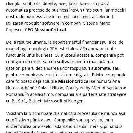
clienților sunt total diferite, aceștia își doresc să poată
automatiza procese de business într-un timp scurt, iar modelul
nostru de business vine în ajutorul acestora, accelerând
utilizarea roboților software în companii”, spune Mario
Popescu, CEO
MissionCritical
.
De la resurse umane, la departamentul financiar sau la cel de
marketing, tehnologia RPA este folosită în aproape toate
funcțiunile unui business. Cu ajutorul acesteia, companiile pot
configura un robot sau un software pentru manipularea
datelor, pentru declanșarea unor răspunsuri automate, sau
pentru comunicarea cu alte sisteme digitale. Printre companiile
care folosesc deja soluțiile
MissionCritical
se numără Ana
Hotels, Athénée Palace Hilton, Courtyard by Marriot sau Xerox
România. În același timp, compania are parteneriate strategice
cu Bit Soft, Bittnet, Microsoft și Neogen.
“Asistăm la o schimbare dramatică a procesului de muncă așa
cum îl știam până acum. Companiile vor supraviețui prin
eficientizarea proceselor adaptându-se din mers și punând la
treabă în mod cât mai eficient și creativ toate resursele: