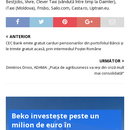
BestJobs, Vivre, Clever Taxi (vândută între timp la Daimler),
iTaxi (Moldova), Frisbo, Sailo.com, Casta.ro, Uptrain.eu.
ANTERIOR
CEC Bank emite gratuit carduri pensionarilor din portofoliul Băncii și
le trimite gratuit acasă, prin intermediul Poștei Române
URMĂTOR
Dimitrios Drisis, ADAMA: „Piața de agribusiness va ieși din criză mult
mai consolidată!”
Beko investește peste un
milion de euro în