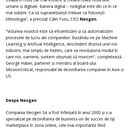
umane și digitale. Bariera digital – nedigital este din ce în ce
mai subţire. Ca să supravieţuieşti trebuie să foloseşti
tehnologia”, a precizat Călin Fusu, CEO
Neogen
.
”Viziunea noastră este să eficientizăm și să automatizăm
procesele de lucru ale companiilor. Bazându-ne pe Machine
Learning și Artificial Intelligence, deschidem drumul unei noi
industrii, mai simplu de înțeles, care va revoluționa modul în
care noi, oamenii, suntem obișnuiți să muncim”, completează
George Haber, partener și membru al board-ului
MissionCritical, responsabil de dezvoltarea companiei în Asia și
US.
Despe Neogen
Compania Neogen SA a fost înființată în anul 2000 și s-a
specializat pe dezvoltarea de business-uri de succes de tip
marketplace în zona online, cele mai importante fiind