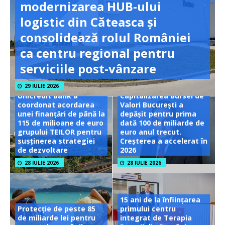
modernizarea HUB-ului
logistic din Căteasca și
consolidează rolul României
ca centru regional pentru
serviciile post-vânzare
29 IULIE 2026
UniCredit Bank a
Capitalizarea Bursei de
coordonat acordarea
Valori București a
unei finanțări de până la
depășit pentru prima
115 de milioane de euro
dată 100 de miliarde de
grupului TEILOR pentru
euro anul trecut.
susținerea strategiei
Creșterea a accelerat în
de dezvoltare
2026
28 IULIE 2026
28 IULIE 2026
15 ani de la înființarea
Protecție de peste 85
primului centru
de miliarde lei pentru
integrat de Terapia