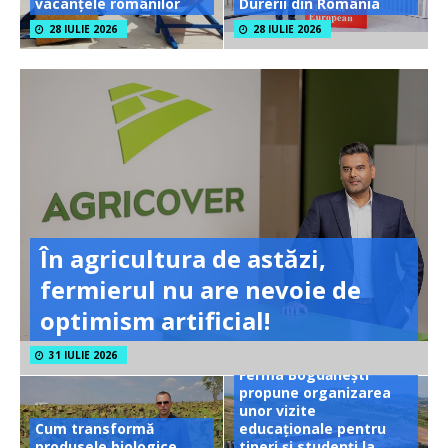
vacanțele românilor
Durerii din România
28 IULIE 2026
28 IULIE 2026
În agricultura de astăzi,
fermierul nu are nevoie de
optimism artificial!
31 IULIE 2026
Ferma Bogdănești
propune organizarea
unor vizite
Cum transformă
educaționale pentru
produsele biologice
tineri și studenți la