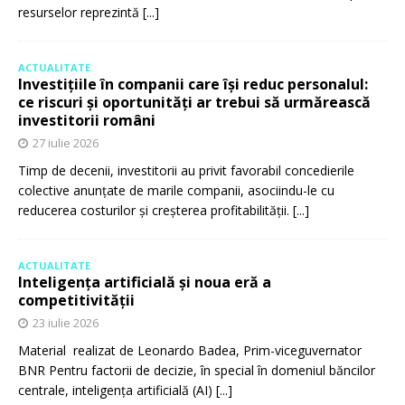
resurselor reprezintă
[...]
ACTUALITATE
Investițiile în companii care își reduc personalul:
ce riscuri și oportunități ar trebui să urmărească
investitorii români
27 iulie 2026
Timp de decenii, investitorii au privit favorabil concedierile
colective anunțate de marile companii, asociindu-le cu
reducerea costurilor și creșterea profitabilității.
[...]
ACTUALITATE
Inteligența artificială și noua eră a
competitivității
23 iulie 2026
Material realizat de Leonardo Badea, Prim-viceguvernator
BNR Pentru factorii de decizie, în special în domeniul băncilor
centrale, inteligența artificială (AI)
[...]