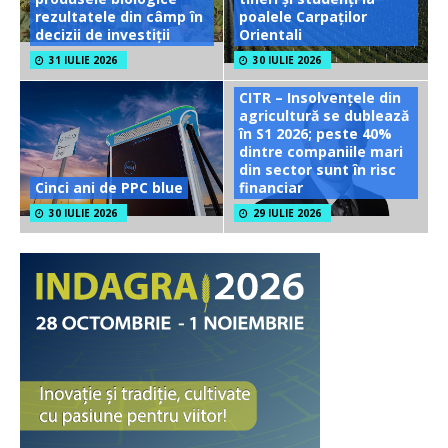
rezultatele din câmp în
poalele Carpaților
decizii de investiții
Orientali
31 IULIE 2026
30 IULIE 2026
CITR – Insolvențele din
agricultură se dublează
în S1 2026; peste 40%
dintre companiile mari
din sector sunt în risc
Cinci ani de PPC blue
financiar
30 IULIE 2026
29 IULIE 2026