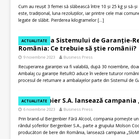
Cum au reușit 3 femei să slăbească între 10 și 25 kg și să-ș
este, tradițional, luna rezoluțiilor, iar printre cele mai comu
legate de slăbit. Pierderea kilogramelor
[…]
Lansarea Sistemului de Garanție-R
ACTUALITATE
România: Ce trebuie să știe românii?
9 noiembrie 2023
Business Press
Recuperarea garanției va fi valabilă, după 30 noiembrie, doa
Ambalaj cu garanție RetuRO aduce în vedere tuturor românil
procesul de returnare a ambalajelor parte din Sistemul de 
Bergenbier S.A. lansează campania 
ACTUALITATE
6 noiembrie 2023
Business Press
Prin brand-ul Bergenbier Fără Alcool, compania pornește un
rândul șoferilor Bergenbier S.A., parte a grupului Molson Coo
producători de bere din România, lansează campania „SloM