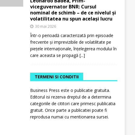
Leonardo Badea, Prim-
viceguvernator BNR: Cursul
nominal de schimb – de ce nivelul și
volatilitatea nu spun același lucru
30 mai 2026
Într-o perioadă caracterizată prin episoade
frecvente și imprevizibile de volatilitate pe
piețele internaționale, înțelegerea modului în
care aceasta se propagă
[...]
TERMENI SI CONDITII
Business Press este o publicatie gratuita.
Editorul isi rezerva dreptul de a determina
categoriile de cititori care primesc publicatia
gratuit. Orice parte a publicatiei poate fi
reprodusa numai cu mentionarea sursei.