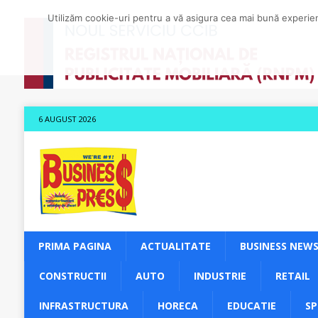
Utilizăm cookie-uri pentru a vă asigura cea mai bună experienț
6 AUGUST 2026
PRIMA PAGINA
ACTUALITATE
BUSINESS NEW
CONSTRUCTII
AUTO
INDUSTRIE
RETAIL
INFRASTRUCTURA
HORECA
EDUCATIE
S