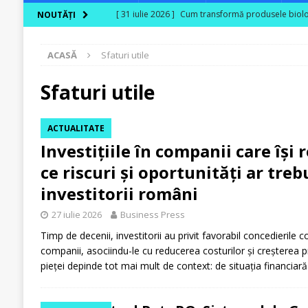
[ 31 iulie 2026 ]
Cum transformă produsele biologi
NOUTĂȚI
[ 30 iulie 2026 ]
Ferma Bogdănești propune organiz
ACASĂ
Sfaturi utile
Carpaților Orientali
ACTUALITATE
[ 30 iulie 2026 ]
Cinci ani de PPC blue
ACTUALI
Sfaturi utile
[ 29 iulie 2026 ]
CITR – Insolvențele din agricultu
ACTUALITATE
sunt în risc financiar
ACTUALITATE
Investițiile în companii care își 
[ 31 iulie 2026 ]
În agricultura de astăzi, fermieru
ce riscuri și oportunități ar tre
investitorii români
27 iulie 2026
Business Press
Timp de decenii, investitorii au privit favorabil concedierile 
companii, asociindu-le cu reducerea costurilor și creșterea prof
pieței depinde tot mai mult de context: de situația financia