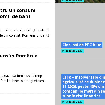
30 IULIE 2026
ntru un consum
nomii de bani
le poate face în locuință pentru a
de din confort. România Eficientă
Cinci ani de PPC blue
30 IULIE 2026
ajuns în România
gajează să furnizeze la timp
CITR – Insolvențele din
milie, bine tolerat și eficient,
agricultură se dubleaz
S1 2026; peste 40% din
companiile mari din se
sunt în risc financiar
29 IULIE 2026