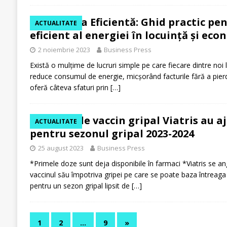
România Eficientă: Ghid practic pe
ACTUALITATE
eficient al energiei în locuință și eco
2 noiembrie 2023
Business Press
Există o mulțime de lucruri simple pe care fiecare dintre noi 
reduce consumul de energie, micșorând facturile fără a pier
oferă câteva sfaturi prin
[…]
Dozele de vaccin gripal Viatris au 
ACTUALITATE
pentru sezonul gripal 2023-2024
25 august 2023
Business Press
*Primele doze sunt deja disponibile în farmaci *Viatris se an
vaccinul său împotriva gripei pe care se poate baza întreaga fa
pentru un sezon gripal lipsit de
[…]
1
2
…
9
»