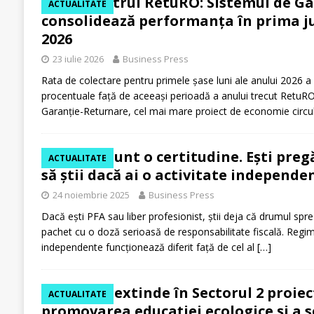
Barometrul RetuRO: Sistemul de Ga
ACTUALITATE
consolidează performanța în prima j
2026
23 iulie 2026
Business Press
Rata de colectare pentru primele șase luni ale anului 2026 a 
procentuale față de aceeași perioadă a anului trecut RetuRO
Garanție-Returnare, cel mai mare proiect de economie circu
Taxele sunt o certitudine. Ești pregă
ACTUALITATE
să știi dacă ai o activitate independe
24 noiembrie 2025
Business Press
Dacă ești PFA sau liber profesionist, știi deja că drumul spr
pachet cu o doză serioasă de responsabilitate fiscală. Regimu
independente funcționează diferit față de cel al
[…]
RetuRO extinde în Sectorul 2 proiec
ACTUALITATE
promovarea educației ecologice și a s