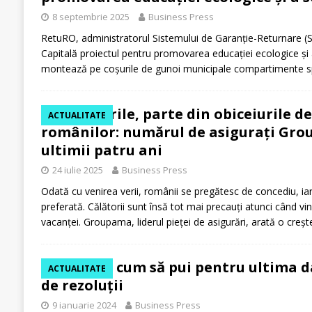
8 septembrie 2025
Business Press
RetuRO, administratorul Sistemului de Garanție-Returnare (S
Capitală proiectul pentru promovarea educației ecologice și a
montează pe coșurile de gunoi municipale compartimente spe
Asigurările, parte din obiceiurile de
ACTUALITATE
românilor: numărul de asigurați Gro
ultimii patru ani
24 iulie 2025
Business Press
Odată cu venirea verii, românii se pregătesc de concediu, i
preferată. Călătorii sunt însă tot mai precauți atunci când vi
vacanței. Groupama, liderul pieței de asigurări, arată o creș
IKANOS: cum să pui pentru ultima da
ACTUALITATE
de rezoluții
9 ianuarie 2024
Business Press