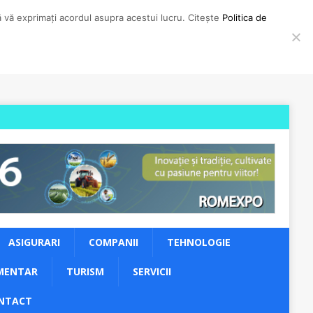
să vă exprimați acordul asupra acestui lucru. Citește
Politica de
ASIGURARI
COMPANII
TEHNOLOGIE
MENTAR
TURISM
SERVICII
NTACT