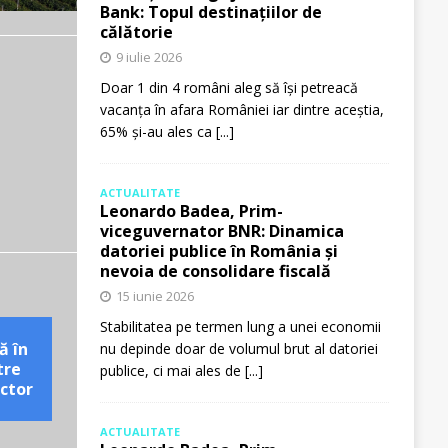
Bank: Topul destinațiilor de
călătorie
9 iulie 2026
Doar 1 din 4 români aleg să își petreacă
vacanța în afara României iar dintre aceștia,
65% și-au ales ca
[...]
ACTUALITATE
Leonardo Badea, Prim-
viceguvernator BNR: Dinamica
datoriei publice în România și
nevoia de consolidare fiscală
15 iunie 2026
Stabilitatea pe termen lung a unei economii
ă în
nu depinde doar de volumul brut al datoriei
tre
publice, ci mai ales de
[...]
ctor
ACTUALITATE