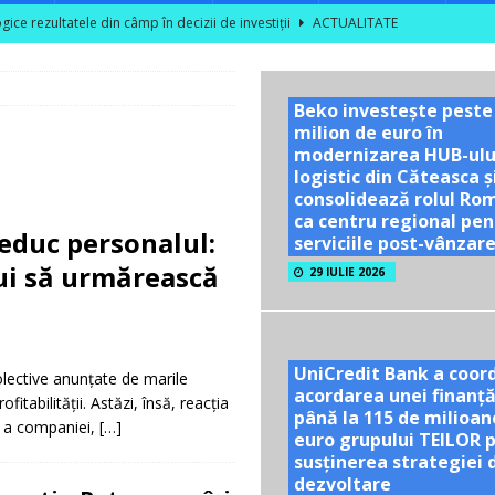
ce rezultatele din câmp în decizii de investiții
ACTUALITATE
area unor vizite educaționale pentru tineri și studenți la poalele
Beko investește peste
milion de euro în
TATE
modernizarea HUB-ulu
ră se dublează în S1 2026; peste 40% dintre companiile mari din sector
logistic din Căteasca ș
consolidează rolul Ro
ca centru regional pen
reduc personalul:
serviciile post-vânzar
l nu are nevoie de optimism artificial!
ACTUALITATE
bui să urmărească
29 IULIE 2026
UniCredit Bank a coor
colective anunțate de marile
acordarea unei finanță
itabilității. Astăzi, însă, reacția
până la 115 de milioan
ră a companiei,
[…]
euro grupului TEILOR 
susținerea strategiei 
dezvoltare