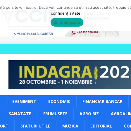
ă pe site-ul nostru. Dacă veți continua să utilizați acest site, trebuie 
confidențialitate
Sunt de acord
S
EVENIMENT
ECONOMIC
FINANCIAR BANCAR
SANATATE
FRUMUSETE
AGRO BIZ
AGROALI
PORT
SFATURI UTILE
MUZICĂ
EDITORIAL
CO