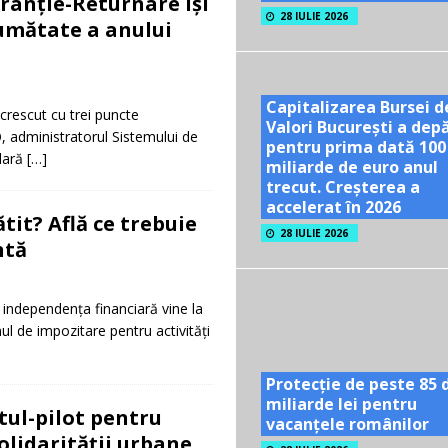
ranție-Returnare își
28 IULIE 2026
umătate a anului
Capitalizarea Bursei d
crescut cu trei puncte
Valori București a dep
, administratorul Sistemului de
pentru prima dată 100
lară
[…]
miliarde de euro anul
trecut. Creșterea a
accelerat în 2026
tit? Află ce trebuie
28 IULIE 2026
ntă
e independența financiară vine la
l de impozitare pentru activități
Protecție de peste 85 
miliarde lei pentru
tul-pilot pentru
vacanțele românilor
olidarității urbane