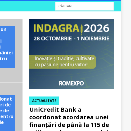
 un
i
i
mâniei
tru
e
donat
ACTUALITATE
ri de
UniCredit Bank a
e de
pentru
coordonat acordarea unei
de
finanțări de până la 115 de