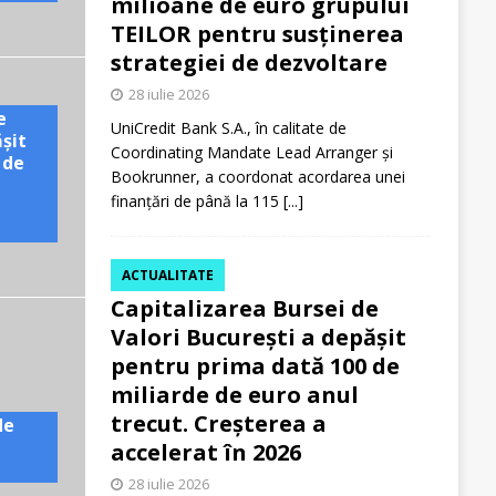
milioane de euro grupului
TEILOR pentru susținerea
strategiei de dezvoltare
28 iulie 2026
e
UniCredit Bank S.A., în calitate de
ășit
Coordinating Mandate Lead Arranger și
 de
Bookrunner, a coordonat acordarea unei
finanțări de până la 115
[...]
ACTUALITATE
Capitalizarea Bursei de
Valori București a depășit
pentru prima dată 100 de
miliarde de euro anul
trecut. Creșterea a
de
accelerat în 2026
28 iulie 2026