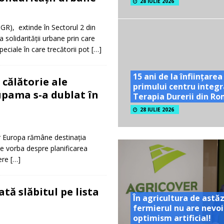
28 IULIE 2026
GR), extinde în Sectorul 2 din
 solidarității urbane prin care
ciale în care trecătorii pot
[…]
15 ani de la înființarea
 călătorie ale
primului centru integr
upama s-a dublat în
Terapia Durerii din R
28 IULIE 2026
ar Europa rămâne destinația
ne vorba despre planificarea
tere
[…]
tă slăbitul pe lista
În agricultura de astăz
fermierul nu are nevoi
optimism artificial!