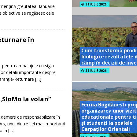
31 IULIE 2026
i mențină greutatea Ianuarie
ne obiective se regăsesc cele
eturnare în
Cum transformă prod
biologice rezultatele 
câmp în decizii de inves
r pentru ambalajele cu sigla
31 IULIE 2026
or detalii importante despre
Garanție-Returnare
[…]
„SloMo la volan”
Ferma Bogdănești pro
organizarea unor vizit
educaționale pentru ti
 demers de responsabilizare în
și studenți la poalele
rs, unul dintre cei mai importanți
Carpaților Orientali
o la
[…]