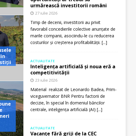
urmărească investitorii români
27 iulie 2026
Timp de decenii, investitorii au privit
favorabil concedierile colective anunțate de
marile companii, asociindu-le cu reducerea
costurilor și creșterea profitabilității.
[...]
usele
din
ACTUALITATE
tiții
Inteligența artificială și noua eră a
competitivității
23 iulie 2026
Material realizat de Leonardo Badea, Prim-
viceguvernator BNR Pentru factorii de
decizie, în special în domeniul băncilor
pune
e
centrale, inteligența artificială (AI)
[...]
neri
ACTUALITATE
Vacanțe fără griji de la CEC