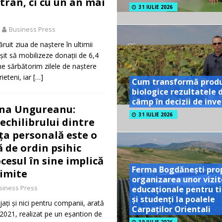
trân, ci cu un an mai
31 IULIE 2026
Business Press
ruit ziua de naștere în ultimii
șit să mobilizeze donații de 6,4
 ne sărbătorim zilele de naștere
rieteni, iar
[…]
Cum transformă prod
biologice rezultatele 
câmp în decizii de inves
ena Ungureanu:
31 IULIE 2026
echilibrului dintre
ața personală este o
 de ordin psihic
cesul în sine implică
Ferma Bogdănești pro
limite
organizarea unor vizit
siness Press
educaționale pentru ti
și studenți la poalele
i şi nici pentru companii, arată
Carpaților Orientali
 2021, realizat pe un eşantion de