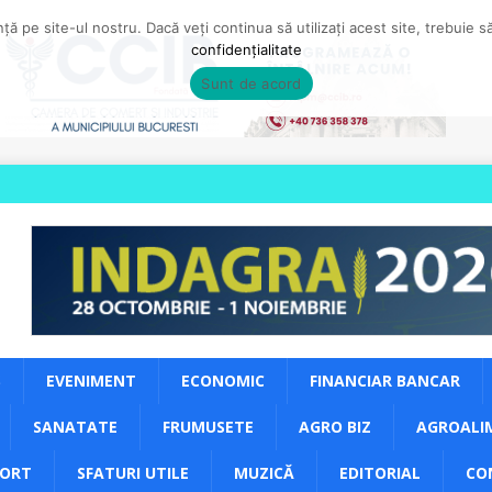
ă pe site-ul nostru. Dacă veți continua să utilizați acest site, trebuie 
confidențialitate
Sunt de acord
S
EVENIMENT
ECONOMIC
FINANCIAR BANCAR
SANATATE
FRUMUSETE
AGRO BIZ
AGROALI
PORT
SFATURI UTILE
MUZICĂ
EDITORIAL
CO