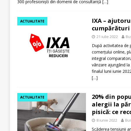
300 profesionişti din domenii de consultanţă
[…]
IXA – ajutorul
ACTUALITATE
cumpărături
21 iulie 2022
Bu
După activitatea de 
comerțului online, 
integral comparatoru
vânzare ajungând la 
finalul lunii iunie 20
[…]
20% din popu
ACTUALITATE
alergii la pă
pisică: ce re
8 iunie 2022
Bus
Scăderea tensiunii ar