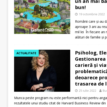
un an mai bă
bun!
19 octombrie 2022
Românii care și-au dă
aproape 3 ani au reu
mil lei În fiecare an
alături de familie și p
Psiholog, El
ACTUALITATE
Gestionarea 
carieră și vi
problematică
deoarece pro
trasarea de 
25 iulie 2022
Bu
Munca peste program nu este performantă nici pentru angajaţ
rezultatele unui studiu citat de Harvard Business Review din