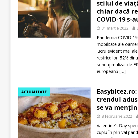
stilul de via
chiar dacă re
COVID-19 s-au
31 martie 2022
Pandemia COVID-19 a
mobilitate ale oamenil
lucru evident mai al
restricțiilor. 52% di
sondaj realizat de 
europeană
[…]
Easybitez.ro:
ACTUALITATE
trendul adus
se va mențin
8 februarie 2022
Valentine’s Day spec
cuplu În plin val pan