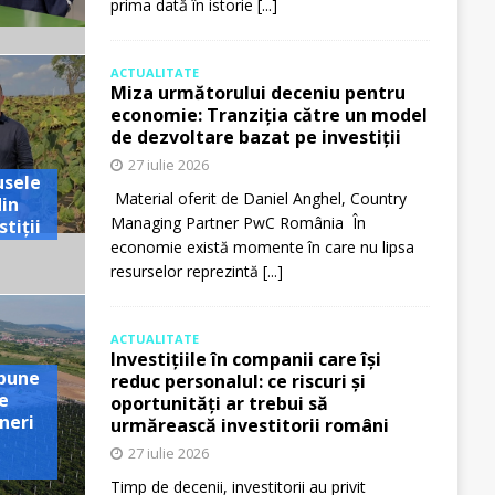
prima dată în istorie
[...]
ACTUALITATE
Miza următorului deceniu pentru
economie: Tranziția către un model
de dezvoltare bazat pe investiții
27 iulie 2026
usele
Material oferit de Daniel Anghel, Country
din
Managing Partner PwC România În
tiții
economie există momente în care nu lipsa
resurselor reprezintă
[...]
ACTUALITATE
Investițiile în companii care își
pune
reduc personalul: ce riscuri și
e
oportunități ar trebui să
neri
urmărească investitorii români
27 iulie 2026
Timp de decenii, investitorii au privit