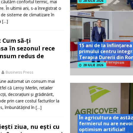
28 IULIE 2026
e căutăm confortul termic, mai
re. În ultimii ani, s-a înregistrat o
 de sisteme de climatizare în
a
[…]
: Cum să-ți
15 ani de la înființarea
sa în sezonul rece
primului centru integr
onsum redus de
Terapia Durerii din R
28 IULIE 2026
Business Press
pune automat un consum mai
tfel că Leroy Merlin, retailer
cții, decorațiuni și grădinărit,
e prin care costul facturilor la
us, îmbunătățind în
[…]
În agricultura de astăz
fermierul nu are nevoi
ești ziua, nu ești cu
optimism artificial!