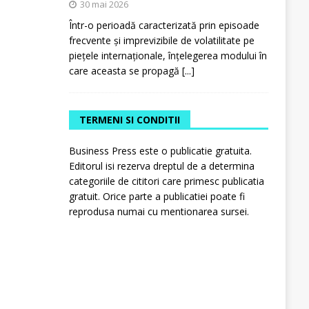
30 mai 2026
Într-o perioadă caracterizată prin episoade
frecvente și imprevizibile de volatilitate pe
piețele internaționale, înțelegerea modului în
care aceasta se propagă
[...]
TERMENI SI CONDITII
Business Press este o publicatie gratuita.
Editorul isi rezerva dreptul de a determina
categoriile de cititori care primesc publicatia
gratuit. Orice parte a publicatiei poate fi
reprodusa numai cu mentionarea sursei.