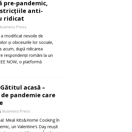
ță pre-pandemic,
stricțiile anti-
 ridicat
Business Press
 modificat nevoile de
or și obiceiurile lor sociale,
es acum, după ridicarea
ntre respondenții români la un
FREE NOW, o platformă
 Gătitul acasă –
 de pandemie care
e
Business Press
ial: Meal Kits&Home Cooking în
demic, un Valentine’s Day reușit