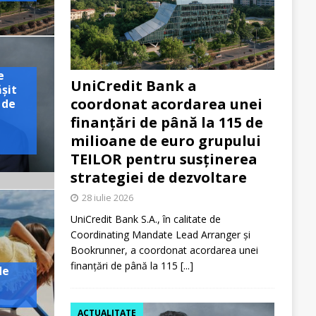
e
UniCredit Bank a
ășit
coordonat acordarea unei
 de
finanțări de până la 115 de
milioane de euro grupului
TEILOR pentru susținerea
strategiei de dezvoltare
28 iulie 2026
UniCredit Bank S.A., în calitate de
Coordinating Mandate Lead Arranger și
Bookrunner, a coordonat acordarea unei
finanțări de până la 115
[...]
de
ACTUALITATE