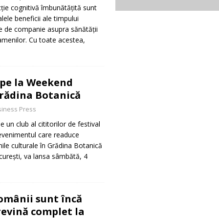
ție cognitivă îmbunătățită sunt
lele beneficii ale timpului
e de companie asupra sănătății
oamenilor. Cu toate acestea,
epe la Weekend
Grădina Botanică
iness Press
 un club al cititorilor de festival
venimentul care readuce
unile culturale în Grădina Botanică
ucurești, va lansa sâmbătă, 4
mânii sunt încă
revină complet la