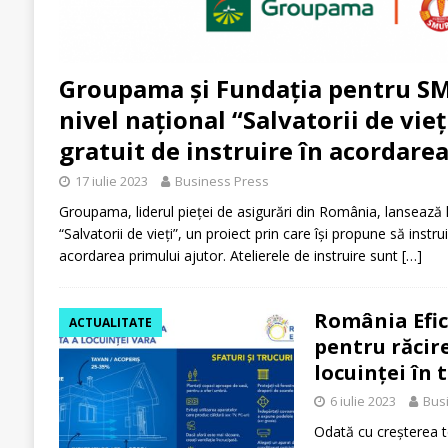
Groupama și Fundația pentru SM
nivel național “Salvatorii de vie
gratuit de instruire în acordare
17 iulie 2023
Business Press
Groupama, liderul pieței de asigurări din România, lansează 
“Salvatorii de vieți”, un proiect prin care își propune să inst
acordarea primului ajutor. Atelierele de instruire sunt
[…]
România Efic
ACTUALITATE
pentru răcire
locuinței în 
6 iulie 2023
Bus
Odată cu creșterea te