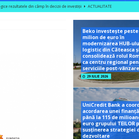
ce rezultatele din câmp în decizii de investiții
ACTUALITATE
area unor vizite educaționale pentru tineri și studenți la poalele
Beko investește peste
milion de euro în
TATE
modernizarea HUB-ulu
ră se dublează în S1 2026; peste 40% dintre companiile mari din sector
logistic din Căteasca ș
consolidează rolul Ro
ca centru regional pen
serviciile post-vânzar
l nu are nevoie de optimism artificial!
ACTUALITATE
29 IULIE 2026
UniCredit Bank a coor
acordarea unei finanță
până la 115 de milioan
euro grupului TEILOR 
susținerea strategiei 
dezvoltare