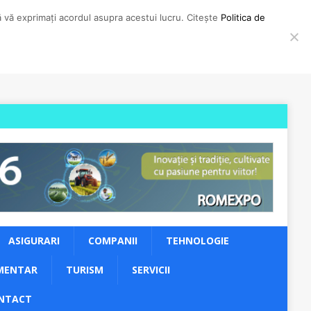
să vă exprimați acordul asupra acestui lucru. Citește
Politica de
ASIGURARI
COMPANII
TEHNOLOGIE
MENTAR
TURISM
SERVICII
NTACT