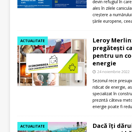
devin refugiul în car
ales în zilele canicula
creștere a numărului
țările europene, cee
Leroy Merlin
ACTUALITATE
pregătești ca
pentru un c
energie
24 noiembrie 2022
Sezonul rece presu
ridicat de energie, as
specializat în constru
prezintă câteva metod
energie poate fi red
Dacă îți dărui
ACTUALITATE