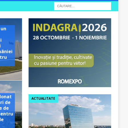
 un
i
i
mâniei
tru
e
donat
ACTUALITATE
ri de
e de
pentru
de