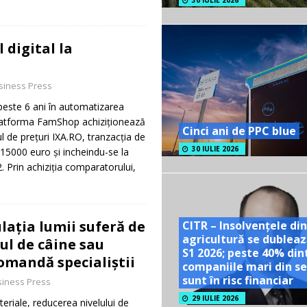
30 IULIE 2026
 digital la
siness Press
peste 6 ani în automatizarea
platforma FamShop achiziționează
Cinci ani de PPC blue
l de prețuri IXA.RO, tranzacția de
30 IULIE 2026
15000 euro și incheindu-se la
22. Prin achiziția comparatorului,
lația lumii suferă de
CITR – Insolvențele din
agricultură se dubleaz
rul de câine sau
S1 2026; peste 40% din
comandă specialiștii
companiile mari din se
sunt în risc financiar
iness Press
29 IULIE 2026
teriale, reducerea nivelului de