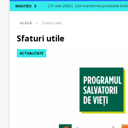
[ 31 iulie 2026 ]
Cum transformă produsele biologi
NOUTĂȚI
[ 30 iulie 2026 ]
Ferma Bogdănești propune organiz
ACASĂ
Sfaturi utile
Carpaților Orientali
ACTUALITATE
[ 30 iulie 2026 ]
Cinci ani de PPC blue
ACTUALI
Sfaturi utile
[ 29 iulie 2026 ]
CITR – Insolvențele din agricultu
ACTUALITATE
sunt în risc financiar
ACTUALITATE
[ 31 iulie 2026 ]
În agricultura de astăzi, fermieru