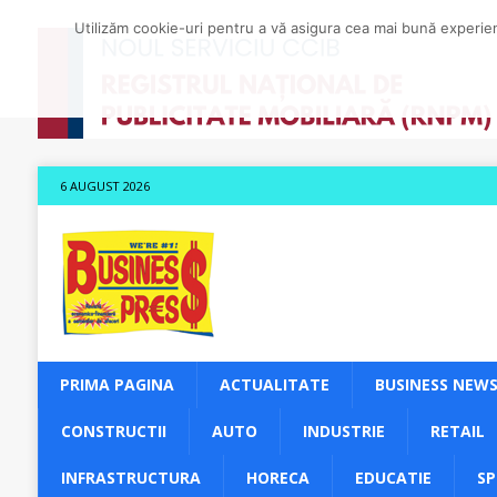
Utilizăm cookie-uri pentru a vă asigura cea mai bună experienț
6 AUGUST 2026
PRIMA PAGINA
ACTUALITATE
BUSINESS NEW
CONSTRUCTII
AUTO
INDUSTRIE
RETAIL
INFRASTRUCTURA
HORECA
EDUCATIE
S