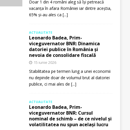
Doar 1 din 4 români aleg să își petreacă
vacanța în afara României iar dintre aceștia,
65% și-au ales ca
[...]
ACTUALITATE
Leonardo Badea, Prim-
viceguvernator BNR: Dinamica
datoriei publice în România și
nevoia de consolidare fiscală
15 iunie 2026
Stabilitatea pe termen lung a unei economii
nu depinde doar de volumul brut al datoriei
publice, ci mai ales de
[...]
ACTUALITATE
Leonardo Badea, Prim-
viceguvernator BNR: Cursul
nominal de schimb – de ce nivelul și
volatilitatea nu spun același lucru