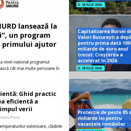
28 IULIE 2026
URD lansează la
Capitalizarea Bursei d
ți”, un program
Valori București a dep
a primului ajutor
pentru prima dată 100
miliarde de euro anul
trecut. Creșterea a
accelerat în 2026
la nivel național programul
ruiască cât mai multe persoane în
28 IULIE 2026
ientă: Ghid practic
a eficientă a
timpul verii
Protecție de peste 85 
iness Press
miliarde lei pentru
vacanțele românilor
mperaturilor exterioare, clădirile