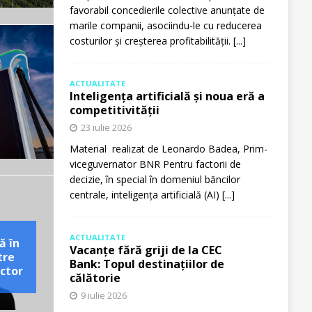
favorabil concedierile colective anunțate de
marile companii, asociindu-le cu reducerea
costurilor și creșterea profitabilității.
[...]
ACTUALITATE
Inteligența artificială și noua eră a
competitivității
23 iulie 2026
Material realizat de Leonardo Badea, Prim-
viceguvernator BNR Pentru factorii de
decizie, în special în domeniul băncilor
centrale, inteligența artificială (AI)
[...]
ACTUALITATE
ă în
Vacanțe fără griji de la CEC
tre
Bank: Topul destinațiilor de
ctor
călătorie
9 iulie 2026