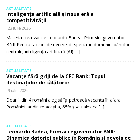
ACTUALITATE
Inteligența artificială și noua eră a
competitivității
23 iulie 2026
Material realizat de Leonardo Badea, Prim-viceguvernator
BNR Pentru factorii de decizie, în special în domeniul băncilor
centrale, inteligența artificială (AI)
[...]
ACTUALITATE
Vacanțe fără griji de la CEC Bank: Topul
destinațiilor de călătorie
9 iulie 2026
Doar 1 din 4 români aleg să își petreacă vacanța în afara
României iar dintre aceștia, 65% și-au ales ca
[...]
ACTUALITATE
Leonardo Badea, Prim-viceguvernator BNR:
Dinamica datoriei publice în România și nevoia de