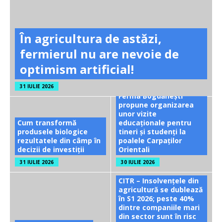
În agricultura de astăzi,
fermierul nu are nevoie de
optimism artificial!
31 IULIE 2026
Ferma Bogdănești
propune organizarea
unor vizite
Cum transformă
educaționale pentru
produsele biologice
tineri și studenți la
rezultatele din câmp în
poalele Carpaților
decizii de investiții
Orientali
31 IULIE 2026
30 IULIE 2026
CITR – Insolvențele din
agricultură se dublează
în S1 2026; peste 40%
dintre companiile mari
din sector sunt în risc