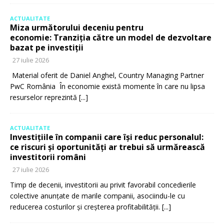
ACTUALITATE
Miza următorului deceniu pentru
economie: Tranziția către un model de dezvoltare
bazat pe investiții
27 iulie 2026
Material oferit de Daniel Anghel, Country Managing Partner
PwC România În economie există momente în care nu lipsa
resurselor reprezintă
[...]
ACTUALITATE
Investițiile în companii care își reduc personalul:
ce riscuri și oportunități ar trebui să urmărească
investitorii români
27 iulie 2026
Timp de decenii, investitorii au privit favorabil concedierile
colective anunțate de marile companii, asociindu-le cu
reducerea costurilor și creșterea profitabilității.
[...]