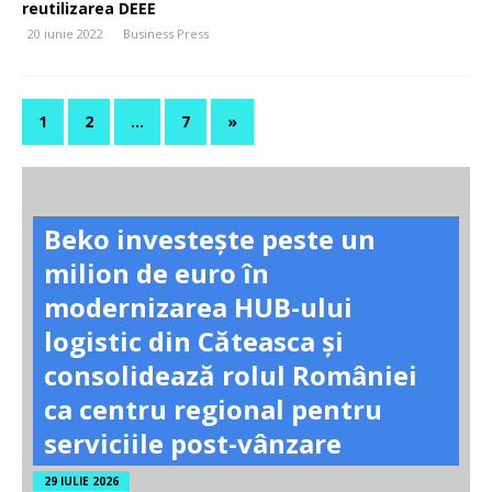
reutilizarea DEEE
20 iunie 2022
Business Press
1
2
…
7
»
Beko investește peste un
milion de euro în
modernizarea HUB-ului
logistic din Căteasca și
consolidează rolul României
ca centru regional pentru
serviciile post-vânzare
29 IULIE 2026