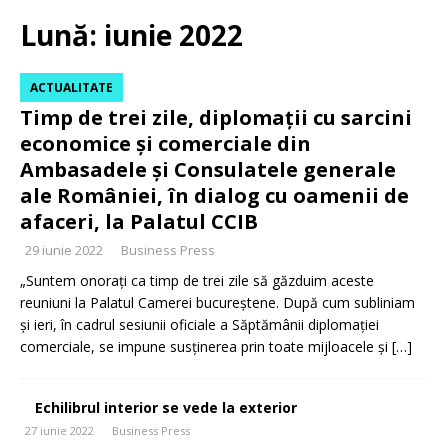
Lună:
iunie 2022
ACTUALITATE
Timp de trei zile, diplomații cu sarcini
economice și comerciale din
Ambasadele și Consulatele generale
ale României, în dialog cu oamenii de
afaceri, la Palatul CCIB
29 iunie 2022
Business Press
„Suntem onorați ca timp de trei zile să găzduim aceste
reuniuni la Palatul Camerei bucureștene. După cum subliniam
și ieri, în cadrul sesiunii oficiale a Săptămânii diplomației
comerciale, se impune susţinerea prin toate mijloacele şi
[…]
Echilibrul interior se vede la exterior
27 iunie 2022
Business Press