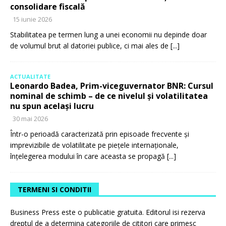
consolidare fiscală
15 iunie 2026
Stabilitatea pe termen lung a unei economii nu depinde doar
de volumul brut al datoriei publice, ci mai ales de
[...]
ACTUALITATE
Leonardo Badea, Prim-viceguvernator BNR: Cursul
nominal de schimb – de ce nivelul și volatilitatea
nu spun același lucru
30 mai 2026
Într-o perioadă caracterizată prin episoade frecvente și
imprevizibile de volatilitate pe piețele internaționale,
înțelegerea modului în care aceasta se propagă
[...]
TERMENI SI CONDITII
Business Press este o publicatie gratuita. Editorul isi rezerva
dreptul de a determina categoriile de cititori care primesc