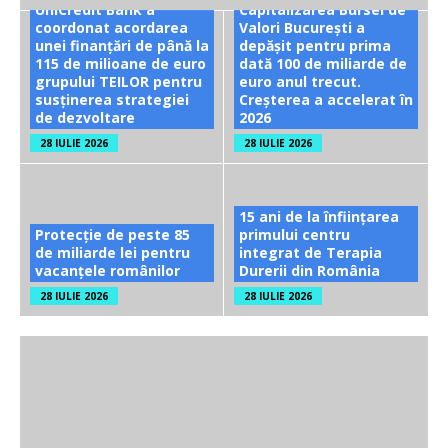
UniCredit Bank a
Capitalizarea Bursei de
coordonat acordarea
Valori București a
unei finanțări de până la
depășit pentru prima
115 de milioane de euro
dată 100 de miliarde de
grupului TEILOR pentru
euro anul trecut.
susținerea strategiei
Creșterea a accelerat în
de dezvoltare
2026
28 IULIE 2026
28 IULIE 2026
15 ani de la înființarea
Protecție de peste 85
primului centru
de miliarde lei pentru
integrat de Terapia
vacanțele românilor
Durerii din România
28 IULIE 2026
28 IULIE 2026