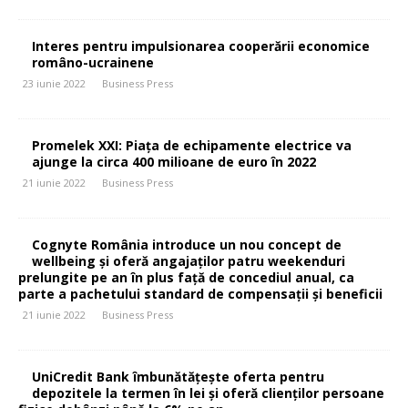
Interes pentru impulsionarea cooperării economice
româno-ucrainene
23 iunie 2022
Business Press
Promelek XXI: Piața de echipamente electrice va
ajunge la circa 400 milioane de euro în 2022
21 iunie 2022
Business Press
Cognyte România introduce un nou concept de
wellbeing și oferă angajaților patru weekenduri
prelungite pe an în plus față de concediul anual, ca
parte a pachetului standard de compensații și beneficii
21 iunie 2022
Business Press
UniCredit Bank îmbunătățește oferta pentru
depozitele la termen în lei și oferă clienților persoane