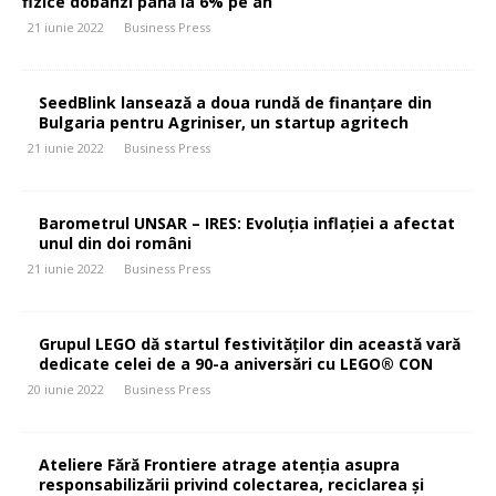
fizice dobânzi până la 6% pe an
21 iunie 2022
Business Press
SeedBlink lansează a doua rundă de finanțare din
Bulgaria pentru Agriniser, un startup agritech
21 iunie 2022
Business Press
Barometrul UNSAR – IRES: Evoluția inflației a afectat
unul din doi români
21 iunie 2022
Business Press
Grupul LEGO dă startul festivităților din această vară
dedicate celei de a 90-a aniversări cu LEGO® CON
20 iunie 2022
Business Press
Ateliere Fără Frontiere atrage atenția asupra
responsabilizării privind colectarea, reciclarea și