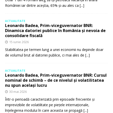
României iar dintre aceștia, 65% și-au ales ca
[...]
ACTUALITATE
Leonardo Badea, Prim-viceguvernator BNR:
Dinamica datoriei publice în România și nevoia de
consolidare fiscală
15 iunie 2026
Stabilitatea pe termen lung a unei economii nu depinde doar
de volumul brut al datoriei publice, ci mai ales de
[...]
ACTUALITATE
Leonardo Badea, Prim-viceguvernator BNR: Cursul
nominal de schimb – de ce nivelul și volatilitatea
nu spun același lucru
30 mai 2026
Într-o perioadă caracterizată prin episoade frecvente și
imprevizibile de volatilitate pe piețele internaționale,
înțelegerea modului în care aceasta se propagă
[...]