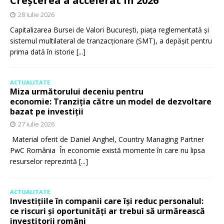
Creșterea a accelerat în 2026
28 iulie 2026
Capitalizarea Bursei de Valori București, piața reglementată și
sistemul multilateral de tranzacționare (SMT), a depășit pentru
prima dată în istorie
[...]
ACTUALITATE
Miza următorului deceniu pentru
economie: Tranziția către un model de dezvoltare
bazat pe investiții
27 iulie 2026
Material oferit de Daniel Anghel, Country Managing Partner
PwC România În economie există momente în care nu lipsa
resurselor reprezintă
[...]
ACTUALITATE
Investițiile în companii care își reduc personalul:
ce riscuri și oportunități ar trebui să urmărească
investitorii români