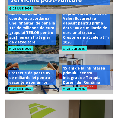
29 IULIE 2026
UniCredit Bank a
Capitalizarea Bursei de
coordonat acordarea
Valori București a
unei finanțări de până la
depășit pentru prima
115 de milioane de euro
dată 100 de miliarde de
grupului TEILOR pentru
euro anul trecut.
susținerea strategiei
Creșterea a accelerat în
de dezvoltare
2026
28 IULIE 2026
28 IULIE 2026
15 ani de la înființarea
Protecție de peste 85
primului centru
de miliarde lei pentru
integrat de Terapia
vacanțele românilor
Durerii din România
28 IULIE 2026
28 IULIE 2026