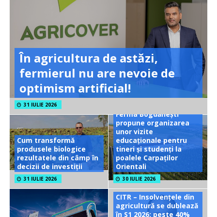
În agricultura de astăzi,
fermierul nu are nevoie de
optimism artificial!
31 IULIE 2026
Ferma Bogdănești
propune organizarea
unor vizite
Cum transformă
educaționale pentru
produsele biologice
tineri și studenți la
rezultatele din câmp în
poalele Carpaților
decizii de investiții
Orientali
31 IULIE 2026
30 IULIE 2026
CITR – Insolvențele din
agricultură se dublează
în S1 2026; peste 40%