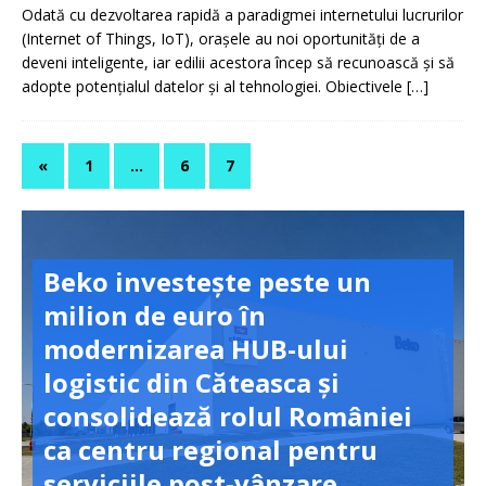
Odată cu dezvoltarea rapidă a paradigmei internetului lucrurilor
(Internet of Things, IoT), orașele au noi oportunități de a
deveni inteligente, iar edilii acestora încep să recunoască și să
adopte potențialul datelor și al tehnologiei. Obiectivele
[…]
«
1
…
6
7
Beko investește peste un
milion de euro în
modernizarea HUB-ului
logistic din Căteasca și
consolidează rolul României
ca centru regional pentru
serviciile post-vânzare