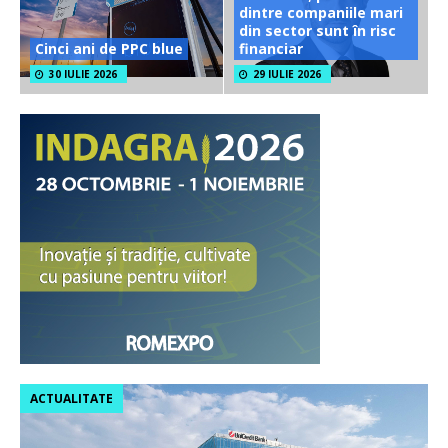
dintre companiile mari
din sector sunt în risc
Cinci ani de PPC blue
financiar
30 IULIE 2026
29 IULIE 2026
ACTUALITATE