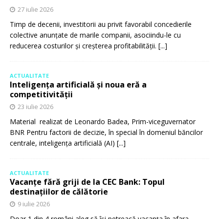
27 iulie 2026
Timp de decenii, investitorii au privit favorabil concedierile
colective anunțate de marile companii, asociindu-le cu
reducerea costurilor și creșterea profitabilității.
[...]
ACTUALITATE
Inteligența artificială și noua eră a
competitivității
23 iulie 2026
Material realizat de Leonardo Badea, Prim-viceguvernator
BNR Pentru factorii de decizie, în special în domeniul băncilor
centrale, inteligența artificială (AI)
[...]
ACTUALITATE
Vacanțe fără griji de la CEC Bank: Topul
destinațiilor de călătorie
9 iulie 2026
Doar 1 din 4 români aleg să își petreacă vacanța în afara