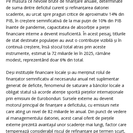
Pe măsură ce nevoile brute de finanțare anuale, determinate
de suma dintre deficitul curent și refinanțarea datoriei
scadente, au urcat spre praguri critice de aproximativ 14% din
PIB, în creștere semnificativă de la mai puțin de 10% din PIB
înainte de pandemie, capacitatea de absorbție a pieței
financiare interne a devenit insuficientă. În acest peisaj, titlurile
de stat destinate populației au avut o contribuție vizibilă și în
continuă creștere, însă stocul total atras prin aceste
instrumente, estimat la 72 miliarde lei în 2025, rămâne
modest, reprezentând doar 6% din total.
Deși instituțiile financiare locale și-au menținut rolul de
finanțator semnificativ al necesarului anual net suplimentar
generat de deficite, fenomenul de saturare a băncilor locale a
obligat statul să acorde atenție sporită piețelor internaționale
prin emisiuni de Eurobonduri. Sursele externe au devenit
motorul principal de finanțare a deficitului, cu emisiuni nete
care ating un nivel de 82 miliarde lei anual. Din punct de vedere
al managementului datoriei, acest canal oferit de piețele
externe prezintă avantajul unor scadențe mai lungi, factor care
temperează considerabil riscul de refinanțare pe termen scurt,