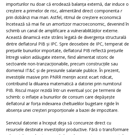
importurilor nu doar că erodează balanța externă, dar induce o
creștere a primelor de risc, alimentând direct componenta
r
prin dobânzi mai mari. Astfel, ritmul de creștere economică
încetează să mai fie un amortizor macroeconomic, devenind în
schimb un canal de amplificare a vulnerabilităților externe.
Această dinamică este strâns legată de divergența structurală
dintre deflatorul PIB și IPC. Spre deosebire de IPC, temperat de
prețurile bunurilor importate, deflatorul PIB reflectă prețurile
întregii valori adăugate interne, fiind alimentat istoric de
sectoarele non-tranzacționabile, precum construcțiile sau
domeniul IT&C și de presiunile salariale publice. În prezent,
investițiile masive prin PNRR mențin acest ecart ridicat,
contribuind la diluarea matematică a datoriei prin numitorul
PIB. Riscul major rezidă într-un eventual șoc pe termenii de
schimb: o inflație a bunurilor de consum care depășește
deflatorul ar forța indexarea cheltuielilor bugetare rigide în
absența unei creșteri proporționale a bazei de impozitare.
Serviciul datoriei a început deja să concureze direct cu
resursele destinate investițiilor productive. Fără o transformare