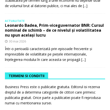
Stabilitatea pe termen lung a unei economii nu depinde doar
de volumul brut al datoriei publice, ci mai ales de
[...]
ACTUALITATE
Leonardo Badea, Prim-viceguvernator BNR: Cursul
nominal de schimb – de ce nivelul și volatilitatea
nu spun același lucru
30 mai 2026
Într-o perioadă caracterizată prin episoade frecvente și
imprevizibile de volatilitate pe piețele internaționale,
înțelegerea modului în care aceasta se propagă
[...]
TERMENI SI CONDITII
Business Press este o publicatie gratuita. Editorul isi rezerva
dreptul de a determina categoriile de cititori care primesc
publicatia gratuit. Orice parte a publicatiei poate fi reprodusa
numai cu mentionarea sursei.