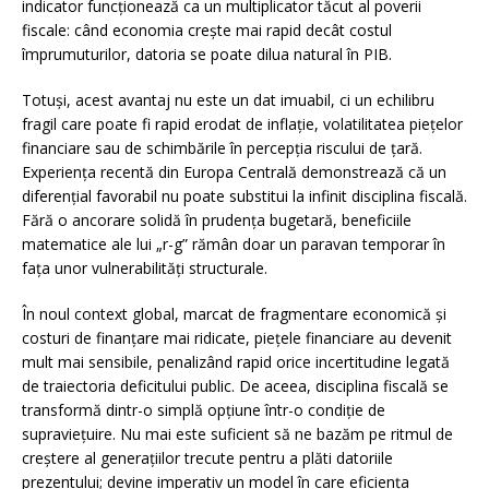
indicator funcționează ca un multiplicator tăcut al poverii
fiscale: când economia crește mai rapid decât costul
împrumuturilor, datoria se poate dilua natural în PIB.
Totuși, acest avantaj nu este un dat imuabil, ci un echilibru
fragil care poate fi rapid erodat de inflație, volatilitatea piețelor
financiare sau de schimbările în percepția riscului de țară.
Experiența recentă din Europa Centrală demonstrează că un
diferențial favorabil nu poate substitui la infinit disciplina fiscală.
Fără o ancorare solidă în prudența bugetară, beneficiile
matematice ale lui „r-g” rămân doar un paravan temporar în
fața unor vulnerabilități structurale.
În noul context global, marcat de fragmentare economică și
costuri de finanțare mai ridicate, piețele financiare au devenit
mult mai sensibile, penalizând rapid orice incertitudine legată
de traiectoria deficitului public. De aceea, disciplina fiscală se
transformă dintr-o simplă opțiune într-o condiție de
supraviețuire. Nu mai este suficient să ne bazăm pe ritmul de
creștere al generațiilor trecute pentru a plăti datoriile
prezentului; devine imperativ un model în care eficiența