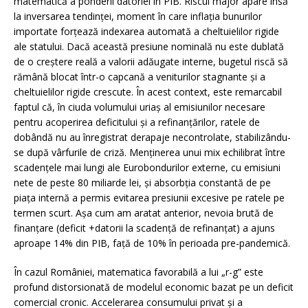
matematică a ponderii datoriei în PIB. Riscul major apare însă
la inversarea tendinței, moment în care inflația bunurilor
importate forțează indexarea automată a cheltuielilor rigide
ale statului. Dacă această presiune nominală nu este dublată
de o creștere reală a valorii adăugate interne, bugetul riscă să
rămână blocat într-o capcană a veniturilor stagnante și a
cheltuielilor rigide crescute. În acest context, este remarcabil
faptul că, în ciuda volumului uriaș al emisiunilor necesare
pentru acoperirea deficitului și a refinanțărilor, ratele de
dobândă nu au înregistrat derapaje necontrolate, stabilizându-
se după vârfurile de criză. Menținerea unui mix echilibrat între
scadențele mai lungi ale Eurobondurilor externe, cu emisiuni
nete de peste 80 miliarde lei, și absorbția constantă de pe
piața internă a permis evitarea presiunii excesive pe ratele pe
termen scurt. Așa cum am aratat anterior, nevoia brută de
finanțare (deficit +datorii la scadență de refinanțat) a ajuns
aproape 14% din PIB, față de 10% în perioada pre-pandemică.
În cazul României, matematica favorabilă a lui „r-g” este
profund distorsionată de modelul economic bazat pe un deficit
comercial cronic. Accelerarea consumului privat și a