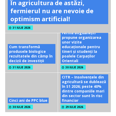
În agricultura de astăzi,
fermierul nu are nevoie de
optimism artificial!
31 IULIE 2026
Ferma Bogdănești
propune organizarea
unor vizite
Cum transformă
educaționale pentru
produsele biologice
tineri și studenți la
rezultatele din câmp în
poalele Carpaților
decizii de investiții
Orientali
31 IULIE 2026
30 IULIE 2026
CITR – Insolvențele din
agricultură se dublează
în S1 2026; peste 40%
dintre companiile mari
din sector sunt în risc
Cinci ani de PPC blue
financiar
30 IULIE 2026
29 IULIE 2026