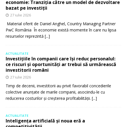
economie: Tranziția către un model de dezvoltare
bazat pe investiții
27 iulie 2026
Material oferit de Daniel Anghel, Country Managing Partner
PwC România În economie există momente în care nu lipsa
resurselor reprezintă
[...]
ACTUALITATE
Investițiile în companii care își reduc personalul:
ce riscuri și oportunități ar trebui să urmărească
investitorii români
27 iulie 2026
Timp de decenii, investitorii au privit favorabil concedierile
colective anunțate de marile companii, asociindu-le cu
reducerea costurilor și creșterea profitabilității.
[...]
ACTUALITATE
Inteligența artificială și noua eră a
competitivității