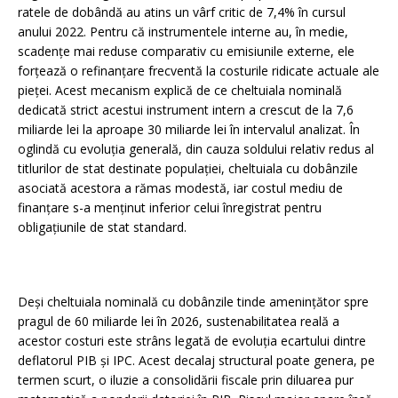
ratele de dobândă au atins un vârf critic de 7,4% în cursul
anului 2022. Pentru că instrumentele interne au, în medie,
scadențe mai reduse comparativ cu emisiunile externe, ele
forțează o refinanțare frecventă la costurile ridicate actuale ale
pieței. Acest mecanism explică de ce cheltuiala nominală
dedicată strict acestui instrument intern a crescut de la 7,6
miliarde lei la aproape 30 miliarde lei în intervalul analizat. În
oglindă cu evoluția generală, din cauza soldului relativ redus al
titlurilor de stat destinate populației, cheltuiala cu dobânzile
asociată acestora a rămas modestă, iar costul mediu de
finanțare s-a menținut inferior celui înregistrat pentru
obligațiunile de stat standard.
Deși cheltuiala nominală cu dobânzile tinde amenințător spre
pragul de 60 miliarde lei în 2026, sustenabilitatea reală a
acestor costuri este strâns legată de evoluția ecartului dintre
deflatorul PIB și IPC. Acest decalaj structural poate genera, pe
termen scurt, o iluzie a consolidării fiscale prin diluarea pur