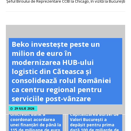
Șeful Biroului de Reprezentare CCIB la Chicago, în vizită la București
Beko investește peste un
milion de euro în
modernizarea HUB-ului
logistic din Căteasca și
consolidează rolul României
ca centru regional pentru
serviciile post-vânzare
29 IULIE 2026
UniCredit Bank a
Capitalizarea Bursei de
coordonat acordarea
Valori București a
unei finanțări de până la
depășit pentru prima
115 de milioane de euro
dată 100 de miliarde de