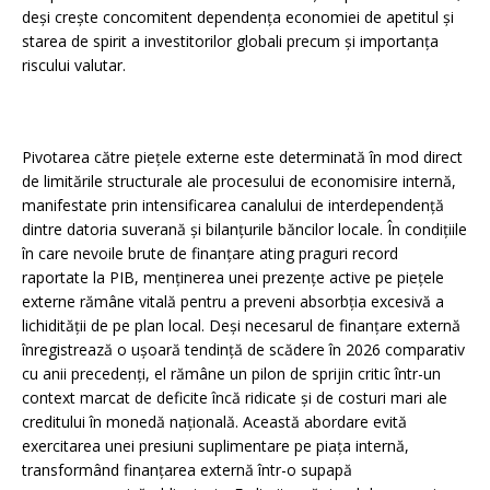
deși crește concomitent dependența economiei de apetitul și
starea de spirit a investitorilor globali precum și importanța
riscului valutar.
Pivotarea către piețele externe este determinată în mod direct
de limitările structurale ale procesului de economisire internă,
manifestate prin intensificarea canalului de interdependență
dintre datoria suverană și bilanțurile băncilor locale. În condițiile
în care nevoile brute de finanțare ating praguri record
raportate la PIB, menținerea unei prezențe active pe piețele
externe rămâne vitală pentru a preveni absorbția excesivă a
lichidității de pe plan local. Deși necesarul de finanțare externă
înregistrează o ușoară tendință de scădere în 2026 comparativ
cu anii precedenți, el rămâne un pilon de sprijin critic într-un
context marcat de deficite încă ridicate și de costuri mari ale
creditului în monedă națională. Această abordare evită
exercitarea unei presiuni suplimentare pe piața internă,
transformând finanțarea externă într-o supapă