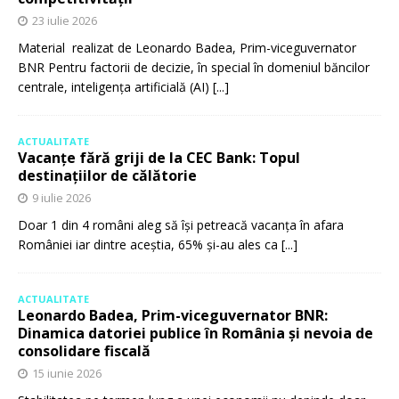
23 iulie 2026
Material realizat de Leonardo Badea, Prim-viceguvernator
BNR Pentru factorii de decizie, în special în domeniul băncilor
centrale, inteligența artificială (AI)
[...]
ACTUALITATE
Vacanțe fără griji de la CEC Bank: Topul
destinațiilor de călătorie
9 iulie 2026
Doar 1 din 4 români aleg să își petreacă vacanța în afara
României iar dintre aceștia, 65% și-au ales ca
[...]
ACTUALITATE
Leonardo Badea, Prim-viceguvernator BNR:
Dinamica datoriei publice în România și nevoia de
consolidare fiscală
15 iunie 2026