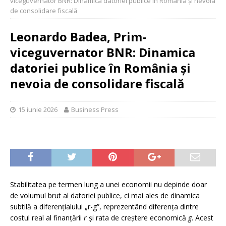
viceguvernator BNR: Dinamica datoriei publice în România și nevoia
de consolidare fiscală
Leonardo Badea, Prim-
viceguvernator BNR: Dinamica
datoriei publice în România și
nevoia de consolidare fiscală
15 iunie 2026
Business Press
Stabilitatea pe termen lung a unei economii nu depinde doar
de volumul brut al datoriei publice, ci mai ales de dinamica
subtilă a diferențialului „r-g”, reprezentând diferența dintre
costul real al finanțării
r
și rata de creștere economică
g
. Acest