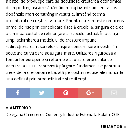
a bazei de producție care să decupleze creșterea economică
de importuri, riscăm să rămânem captivi într-un cerc vicios:
dobânzile mari constrâng investițiile, limitând tocmai
potențialul de creștere viitoare. Prioritatea zero este reducerea
primei de risc prin consolidare fiscală credibilă, singura cale de
a diminua costul de refinanțare al stocului actual. În același
timp, schimbarea modelului de creștere impune
redirecționarea resurselor dinspre consum spre investiții în
sectoare cu valoare adăugată mare. Utilizarea riguroasă a
fondurilor europene și reformele asociate procesului de
aderare la OCDE reprezintă pârghiile fundamentale pentru a
trece de la o economie bazată pe costuri reduse ale muncii la
una definită prin productivitate și reziliență.
ANTERIOR
Delegația Camerei de Comerț și Industrie Estonia la Palatul CCIB
URMĂTOR