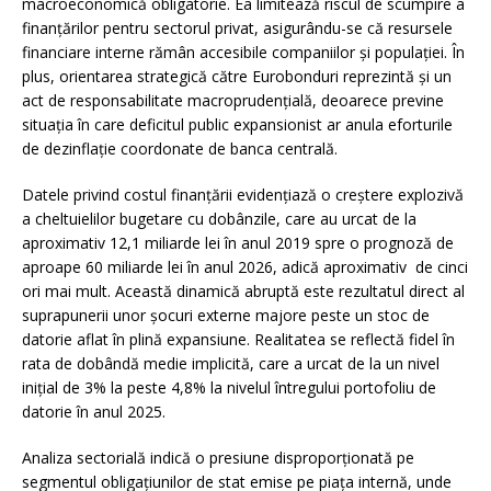
macroeconomică obligatorie. Ea limitează riscul de scumpire a
finanțărilor pentru sectorul privat, asigurându-se că resursele
financiare interne rămân accesibile companiilor și populației. În
plus, orientarea strategică către Eurobonduri reprezintă și un
act de responsabilitate macroprudențială, deoarece previne
situația în care deficitul public expansionist ar anula eforturile
de dezinflație coordonate de banca centrală.
Datele privind costul finanțării evidențiază o creștere explozivă
a cheltuielilor bugetare cu dobânzile, care au urcat de la
aproximativ 12,1 miliarde lei în anul 2019 spre o prognoză de
aproape 60 miliarde lei în anul 2026, adică aproximativ de cinci
ori mai mult. Această dinamică abruptă este rezultatul direct al
suprapunerii unor șocuri externe majore peste un stoc de
datorie aflat în plină expansiune. Realitatea se reflectă fidel în
rata de dobândă medie implicită, care a urcat de la un nivel
inițial de 3% la peste 4,8% la nivelul întregului portofoliu de
datorie în anul 2025.
Analiza sectorială indică o presiune disproporționată pe
segmentul obligațiunilor de stat emise pe piața internă, unde