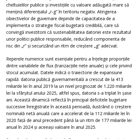
cheltuielilor publice și investițiile cu valoare adăugată mare să
mențină diferențialul „r-g” în teritoriu negativ. Atingerea
obiectivelor de guvernare depinde de capacitatea de a
implementa o strategie fiscal-bugetară credibilă, care să
convingă investitorii că sustenabilitatea datoriei este rezultatul
unor politici publice responsabile, reducând componenta de
risc din „r” și securizând un ritm de creștere „g” adecvat.
Reperele numerice sunt esențiale pentru a înțelege proporțiile
dintre variabilele de flux (tranzacțiile nete anuale) și cele privind
stocul acumulat. Datele indică o traiectorie de expansiune
rapidă: datoria publică guvernamentală a crescut de la 413
miliarde lei în anul 2019 la un nivel prognozat de 1.220 miliarde
lei la sfârșitul anului 2025, altfel spus, datoria s-a triplat în șase
ani. Această dinamică reflectă în principal deficitele bugetare
succesive înregistrate în această perioadă, ilustrând o creștere
nominală netă anuală care a accelerat de la 112 miliarde lei în
2020 față de anul precedent până la un ritm de 177 miliarde lei
anual în 2024 și aceeași valoare în anul 2025.