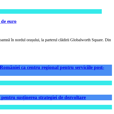
 de euro
oamnă în nordul orașului, la parterul clădirii Globalworth Square. Din
României ca centru regional pentru serviciile post-
ntru susținerea strategiei de dezvoltare