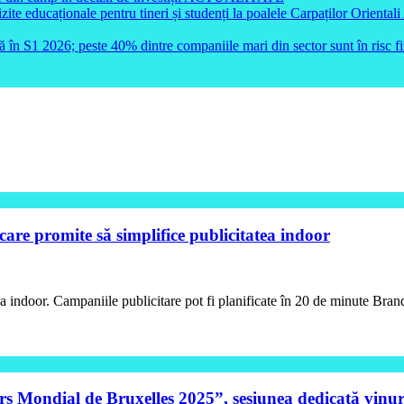
e educaționale pentru tineri și studenți la poalele Carpaților Orientali
ă în S1 2026; peste 40% dintre companiile mari din sector sunt în risc f
re promite să simplifice publicitatea indoor
tea indoor. Campaniile publicitare pot fi planificate în 20 de minute 
 Mondial de Bruxelles 2025”, sesiunea dedicată vinuri