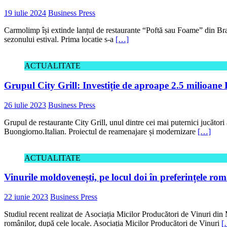
19 iulie 2024
Business Press
Carmolimp își extinde lanțul de restaurante “Poftă sau Foame” din Braș
sezonului estival. Prima locatie s-a
[…]
ACTUALITATE
Grupul City Grill: Investiție de aproape 2.5 milioan
26 iulie 2023
Business Press
Grupul de restaurante City Grill, unul dintre cei mai puternici jucător
Buongiorno.Italian. Proiectul de reamenajare și modernizare
[…]
ACTUALITATE
Vinurile moldovenești, pe locul doi în preferințele rom
22 iunie 2023
Business Press
Studiul recent realizat de Asociația Micilor Producători de Vinuri di
românilor, după cele locale. Asociația Micilor Producători de Vinuri
[