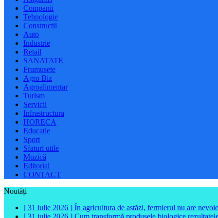
Companii
Tehnologie
Constructii
Auto
Industrie
Retail
SANATATE
Frumusete
Agro Biz
Agroalimentar
Turism
Servicii
Infrastructura
HORECA
Educatie
Sport
Sfaturi utile
Muzică
Editorial
CONTACT
Noutăți
[ 31 iulie 2026 ]
În agricultura de astăzi, fermierul nu are nevoi
[ 31 iulie 2026 ]
Cum transformă produsele biologice rezultatele 