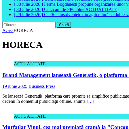
[ 30 iulie 2026 ]
Ferma Bogdănești propune organizarea unor vizit
[ 30 iulie 2026 ]
Cinci ani de PPC blue
ACTUALITATE
[ 29 iulie 2026 ]
CITR – Insolvențele din agricultură se dubleaz
Caută
după:
Acasă
HORECA
HORECA
ACTUALITATE
Brand Management lansează Generatik, o platforma ca
19 iunie 2025
Business Press
Se lansează Generatik, platforma care promite să simplifice publicita
decenii în domeniul publicității offline, anunță
[…]
ACTUALITATE
Murfatlar Vinul, cea mai premiată cramă la ”Concours