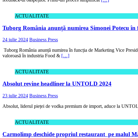
ACTUALITATE
Tuborg România anunță numirea Simonei Potecu în fu
24 iulie 2024
Business Press
Tuborg România anunță numirea în funcția de Marketing Vice Preside
valoroasă în industria Food &
[…]
ACTUALITATE
Absolut revine headliner la UNTOLD 2024
23 iulie 2024
Business Press
Absolut, liderul pieței de vodka premium de import, aduce la UNTOLD 
ACTUALITATE
Carmolimp deschide propriul restaurant pe malul Mă