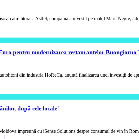
ov, către litoral. Astfel, compania a investit pe malul Mării Negre, ad
e Euro pentru modernizarea restaurantelor Buongiorno I
i autohtoni din industria HoReCa, anunță finalizarea unei investiții de 
ânilor, după cele locale!
n Moldova împreună cu iSense Solutions despre consumul de vin în Români
…]