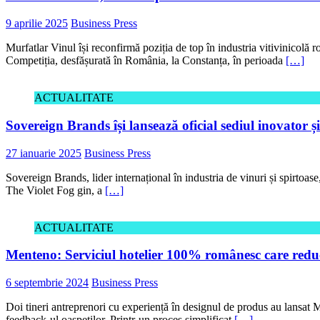
9 aprilie 2025
Business Press
Murfatlar Vinul își reconfirmă poziția de top în industria vitivinicol
Competiția, desfășurată în România, la Constanța, în perioada
[…]
ACTUALITATE
Sovereign Brands își lansează oficial sediul inovator 
27 ianuarie 2025
Business Press
Sovereign Brands, lider internațional în industria de vinuri și spir
The Violet Fog gin, a
[…]
ACTUALITATE
Menteno: Serviciul hotelier 100% românesc care reduce
6 septembrie 2024
Business Press
Doi tineri antreprenori cu experiență în designul de produs au lansat Me
feedback-ul oaspeților. Printr-un proces simplificat
[…]