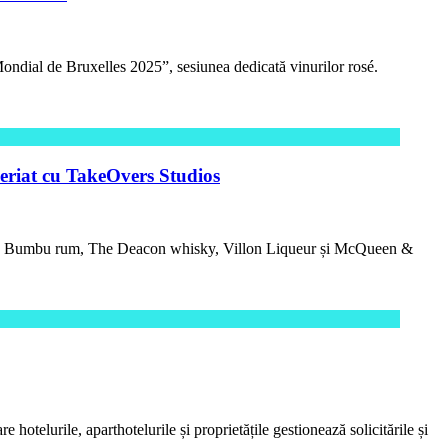
Mondial de Bruxelles 2025”, sesiunea dedicată vinurilor rosé.
eneriat cu TakeOvers Studios
elaire, Bumbu rum, The Deacon whisky, Villon Liqueur și McQueen &
otelurile, aparthotelurile și proprietățile gestionează solicitările și