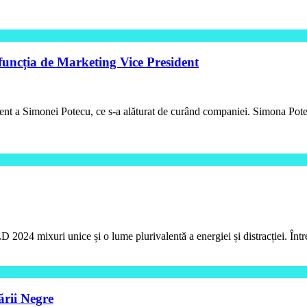
ncția de Marketing Vice President
nt a Simonei Potecu, ce s-a alăturat de curând companiei. Simona Pot
2024 mixuri unice și o lume plurivalentă a energiei și distracției. Î
rii Negre