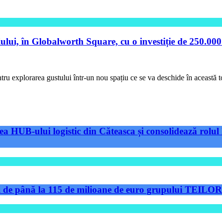
ui, în Globalworth Square, cu o investiție de 250.000
u explorarea gustului într-un nou spațiu ce se va deschide în această t
a HUB-ului logistic din Căteasca și consolidează rolul 
de până la 115 de milioane de euro grupului TEILOR pe