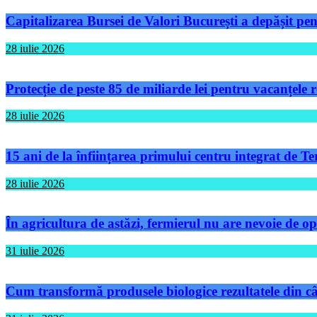
Capitalizarea Bursei de Valori București a depășit pen
28 iulie 2026
Protecție de peste 85 de miliarde lei pentru vacanțele
28 iulie 2026
15 ani de la înființarea primului centru integrat de 
28 iulie 2026
În agricultura de astăzi, fermierul nu are nevoie de op
31 iulie 2026
Cum transformă produsele biologice rezultatele din câm