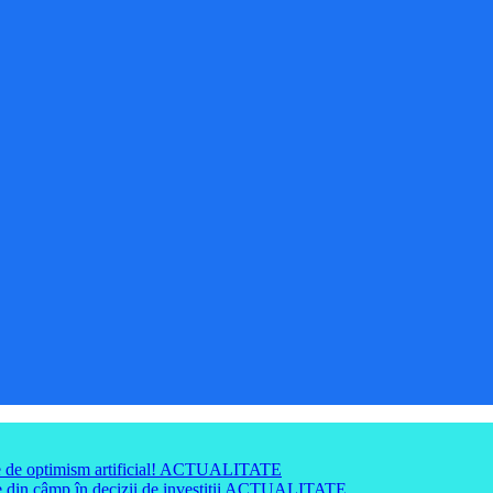
e de optimism artificial!
ACTUALITATE
din câmp în decizii de investiții
ACTUALITATE