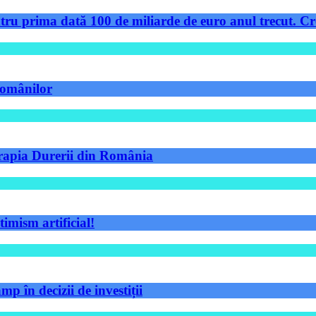
tru prima dată 100 de miliarde de euro anul trecut. Cre
 românilor
Terapia Durerii din România
timism artificial!
p în decizii de investiții