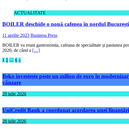
ACTUALITATE
BOILER deschide o nouă cafenea în nordul Bucureștiul
11 aprilie 2023
Business Press
BOILER va reuni gastronomia, cafeaua de specialitate și pasiunea pentr
2020, de când a
[…]
Paginație
1
2
…
6
»
articole
Beko investește peste un milion de euro în modernizare
vânzare
29 iulie 2026
UniCredit Bank a coordonat acordarea unei finanțări 
28 iulie 2026