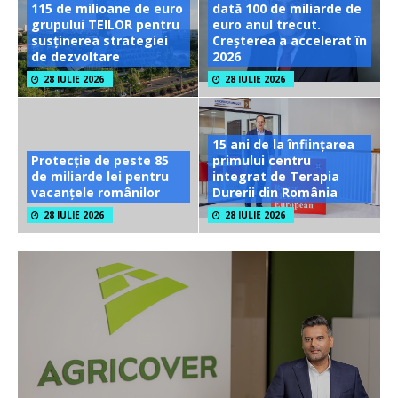
115 de milioane de euro
dată 100 de miliarde de
grupului TEILOR pentru
euro anul trecut.
susținerea strategiei
Creșterea a accelerat în
de dezvoltare
2026
28 IULIE 2026
28 IULIE 2026
15 ani de la înființarea
Protecție de peste 85
primului centru
de miliarde lei pentru
integrat de Terapia
vacanțele românilor
Durerii din România
28 IULIE 2026
28 IULIE 2026