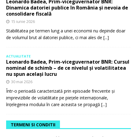
Leonardo Badea, Prim-viceguvernator BNR:
Dinamica datoriei publice în România și nevoia de
consolidare fiscală
15 iunie 2026
Stabilitatea pe termen lung a unei economii nu depinde doar
de volumul brut al datoriei publice, ci mai ales de
[...]
ACTUALITATE
Leonardo Badea, Prim-viceguvernator BNR: Cursul
nominal de schimb – de ce nivelul și volatilitatea
nu spun același lucru
30 mai 2026
Într-o perioadă caracterizată prin episoade frecvente și
imprevizibile de volatilitate pe piețele internaționale,
înțelegerea modului în care aceasta se propagă
[...]
TERMENI SI CONDITII