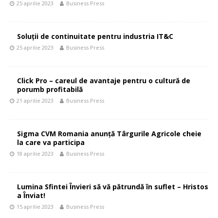
25 aprilie 2023
Business Press
Soluții de continuitate pentru industria IT&C
25 aprilie 2023
Business Press
Click Pro – careul de avantaje pentru o cultură de
porumb profitabilă
21 aprilie 2023
Business Press
Sigma CVM Romania anunță Târgurile Agricole cheie
la care va participa
18 aprilie 2023
Business Press
Lumina Sfintei Învieri să vă pătrundă în suflet – Hristos
a Înviat!
15 aprilie 2023
Business Press