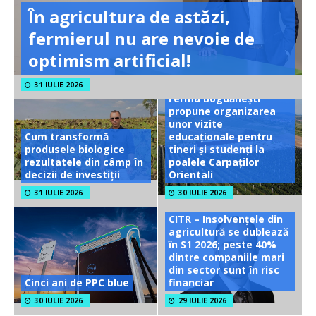
În agricultura de astăzi,
fermierul nu are nevoie de
optimism artificial!
31 IULIE 2026
Ferma Bogdănești
propune organizarea
unor vizite
Cum transformă
educaționale pentru
produsele biologice
tineri și studenți la
rezultatele din câmp în
poalele Carpaților
decizii de investiții
Orientali
31 IULIE 2026
30 IULIE 2026
CITR – Insolvențele din
agricultură se dublează
în S1 2026; peste 40%
dintre companiile mari
din sector sunt în risc
Cinci ani de PPC blue
financiar
30 IULIE 2026
29 IULIE 2026