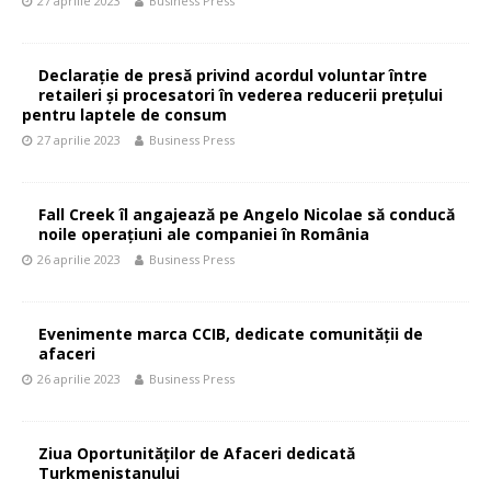
27 aprilie 2023
Business Press
Declarație de presă privind acordul voluntar între
retaileri și procesatori în vederea reducerii prețului
pentru laptele de consum
27 aprilie 2023
Business Press
Fall Creek îl angajează pe Angelo Nicolae să conducă
noile operațiuni ale companiei în România
26 aprilie 2023
Business Press
Evenimente marca CCIB, dedicate comunității de
afaceri
26 aprilie 2023
Business Press
Ziua Oportunităţilor de Afaceri dedicată
Turkmenistanului