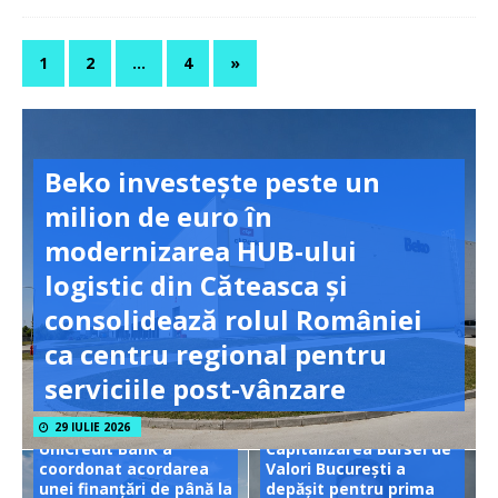
1
2
…
4
»
Beko investește peste un
milion de euro în
modernizarea HUB-ului
logistic din Căteasca și
consolidează rolul României
ca centru regional pentru
serviciile post-vânzare
29 IULIE 2026
UniCredit Bank a
Capitalizarea Bursei de
coordonat acordarea
Valori București a
unei finanțări de până la
depășit pentru prima