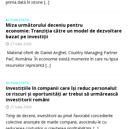
prima dată în istorie
[...]
ACTUALITATE
Miza următorului deceniu pentru
economie: Tranziția către un model de dezvoltare
bazat pe investiții
27 iulie 2026
Material oferit de Daniel Anghel, Country Managing Partner
PwC România În economie există momente în care nu lipsa
resurselor reprezintă
[...]
ACTUALITATE
Investițiile în companii care își reduc personalul:
ce riscuri și oportunități ar trebui să urmărească
investitorii români
27 iulie 2026
Timp de decenii, investitorii au privit favorabil concedierile
colective anunțate de marile companii, asociindu-le cu
reducerea costurilor și creșterea profitabilității.
[...]