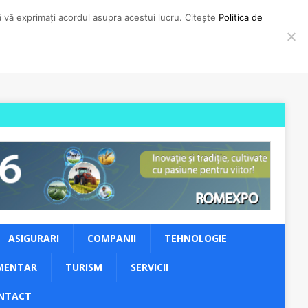
să vă exprimați acordul asupra acestui lucru. Citește
Politica de
ASIGURARI
COMPANII
TEHNOLOGIE
MENTAR
TURISM
SERVICII
NTACT