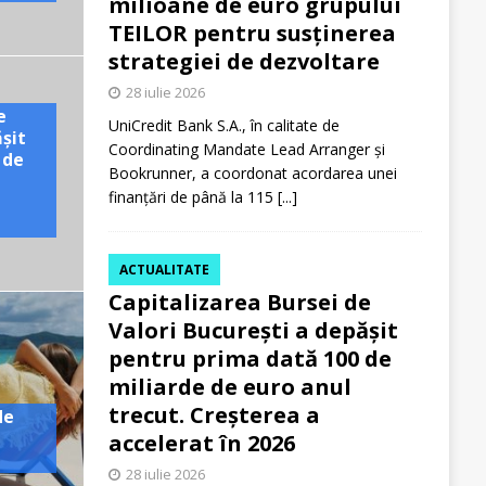
milioane de euro grupului
TEILOR pentru susținerea
strategiei de dezvoltare
28 iulie 2026
e
UniCredit Bank S.A., în calitate de
ășit
Coordinating Mandate Lead Arranger și
 de
Bookrunner, a coordonat acordarea unei
finanțări de până la 115
[...]
ACTUALITATE
Capitalizarea Bursei de
Valori București a depășit
pentru prima dată 100 de
miliarde de euro anul
trecut. Creșterea a
de
accelerat în 2026
28 iulie 2026