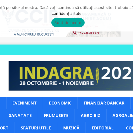
ă pe site-ul nostru. Dacă veți continua să utilizați acest site, trebuie 
confidențialitate
Sunt de acord
S
EVENIMENT
ECONOMIC
FINANCIAR BANCAR
SANATATE
FRUMUSETE
AGRO BIZ
AGROALI
PORT
SFATURI UTILE
MUZICĂ
EDITORIAL
CO