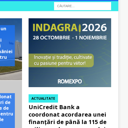
 un
i
i
mâniei
tru
e
donat
ACTUALITATE
ri de
UniCredit Bank a
e de
pentru
coordonat acordarea unei
de
finanțări de până la 115 de