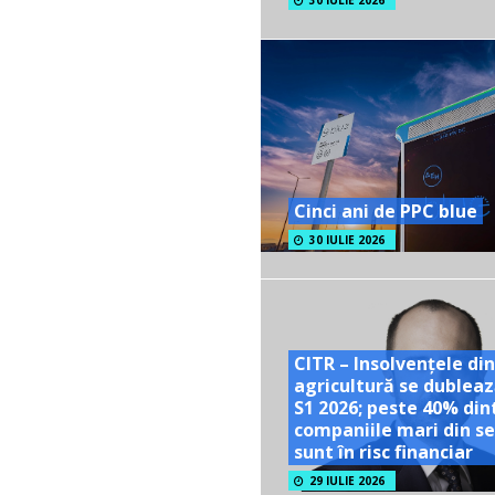
30 IULIE 2026
Cinci ani de PPC blue
30 IULIE 2026
CITR – Insolvențele din
agricultură se dubleaz
S1 2026; peste 40% din
companiile mari din se
sunt în risc financiar
29 IULIE 2026