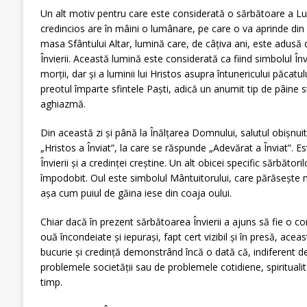
Un alt motiv pentru care este considerată o sărbătoare a Lum
credincios are în mâini o lumânare, pe care o va aprinde din
masa Sfântului Altar, lumină care, de câțiva ani, este adusă d
Învierii. Această lumină este considerată ca fiind simbolul Învie
morții, dar și a luminii lui Hristos asupra întunericului păcatului.
preotul împarte sfintele Paști, adică un anumit tip de pâine s
aghiazmă.
Din această zi și până la Înălțarea Domnului, salutul obișnuit 
„Hristos a Înviat”, la care se răspunde „Adevărat a Înviat”. E
Învierii şi a credinţei creştine. Un alt obicei specific sărbători
împodobit. Oul este simbolul Mântuitorului, care părăsește m
așa cum puiul de găina iese din coaja oului.
Chiar dacă în prezent sărbătoarea Învierii a ajuns să fie o co
ouă încondeiate și iepurași, fapt cert vizibil și în presă, ac
bucurie și credință demonstrând încă o dată că, indiferent d
problemele societății sau de problemele cotidiene, spiritual
timp.