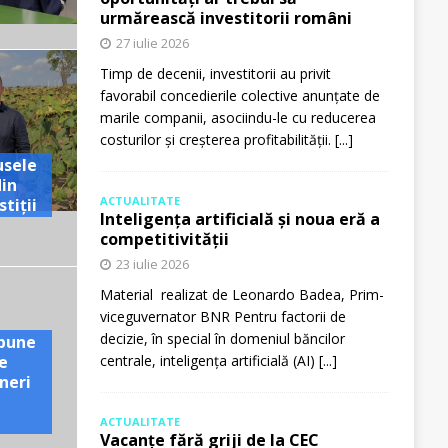
urmărească investitorii români
27 iulie 2026
Timp de decenii, investitorii au privit
favorabil concedierile colective anunțate de
marile companii, asociindu-le cu reducerea
costurilor și creșterea profitabilității.
[...]
usele
din
ACTUALITATE
tiții
Inteligența artificială și noua eră a
competitivității
23 iulie 2026
Material realizat de Leonardo Badea, Prim-
viceguvernator BNR Pentru factorii de
decizie, în special în domeniul băncilor
pune
e
centrale, inteligența artificială (AI)
[...]
neri
ACTUALITATE
Vacanțe fără griji de la CEC