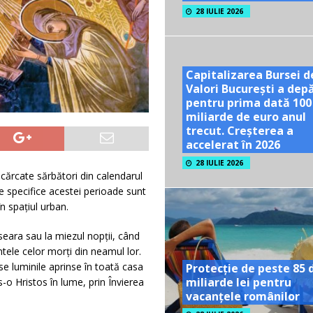
28 IULIE 2026
Capitalizarea Bursei d
Valori București a dep
pentru prima dată 100
miliarde de euro anul
trecut. Creșterea a
accelerat în 2026
28 IULIE 2026
cărcate sărbători din calendarul
le specifice acestei perioade sunt
în spațiul urban.
eara sau la miezul nopţii, când
intele celor morţi din neamul lor.
se luminile aprinse în toată casa
Protecție de peste 85 
miliarde lei pentru
s-o Hristos în lume, prin Învierea
vacanțele românilor