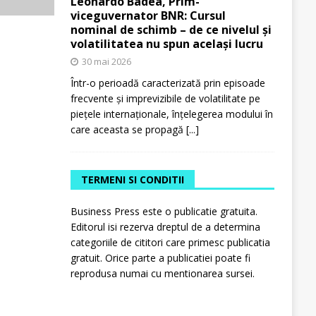
Leonardo Badea, Prim-
viceguvernator BNR: Cursul
nominal de schimb – de ce nivelul și
volatilitatea nu spun același lucru
30 mai 2026
Într-o perioadă caracterizată prin episoade
frecvente și imprevizibile de volatilitate pe
piețele internaționale, înțelegerea modului în
care aceasta se propagă
[...]
TERMENI SI CONDITII
Business Press este o publicatie gratuita.
Editorul isi rezerva dreptul de a determina
categoriile de cititori care primesc publicatia
gratuit. Orice parte a publicatiei poate fi
reprodusa numai cu mentionarea sursei.