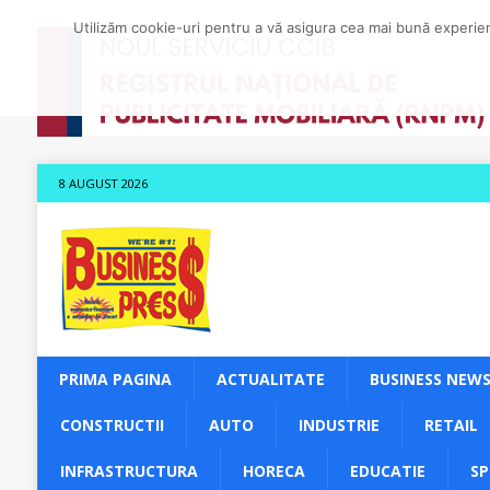
Utilizăm cookie-uri pentru a vă asigura cea mai bună experienț
8 AUGUST 2026
PRIMA PAGINA
ACTUALITATE
BUSINESS NEW
CONSTRUCTII
AUTO
INDUSTRIE
RETAIL
INFRASTRUCTURA
HORECA
EDUCATIE
S