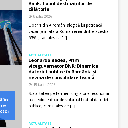
Bank: Topul destinațiilor de
călătorie
9 iulie 2026
Doar 1 din 4 români aleg să își petreacă
vacanța în afara României iar dintre aceștia,
65% și-au ales ca
[...]
ACTUALITATE
Leonardo Badea, Prim-
viceguvernator BNR: Dinamica
datoriei publice în România și
nevoia de consolidare fiscală
15 iunie 2026
Stabilitatea pe termen lung a unei economii
ă în
nu depinde doar de volumul brut al datoriei
tre
publice, ci mai ales de
[...]
ctor
ACTUALITATE