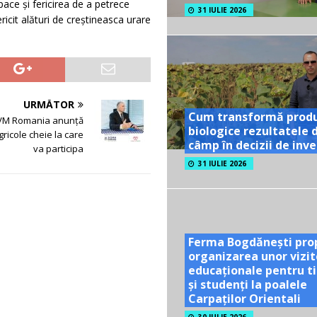
 pace şi fericirea de a petrece
31 IULIE 2026
ricit alături de creștineasca urare
URMĂTOR
Cum transformă prod
VM Romania anunță
biologice rezultatele 
gricole cheie la care
câmp în decizii de inves
va participa
31 IULIE 2026
Ferma Bogdănești pro
organizarea unor vizit
educaționale pentru ti
și studenți la poalele
Carpaților Orientali