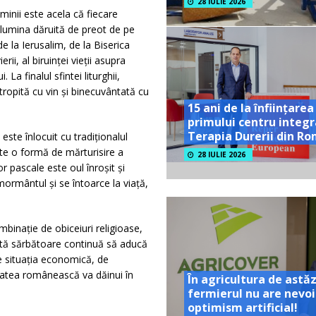
28 IULIE 2026
inii este acela că fiecare
 lumina dăruită de preot de pe
e la Ierusalim, de la Biserica
rii, al biruinței vieții asupra
 La finalul sfintei liturghii,
tropită cu vin și binecuvântată cu
15 ani de la înființarea
primului centru integr
Terapia Durerii din R
este înlocuit cu tradiționalul
ste o formă de mărturisire a
28 IULIE 2026
lor pascale este oul înroșit și
ormântul și se întoarce la viață,
mbinație de obiceiuri religioase,
eastă sărbătoare continuă să aducă
e situația economică, de
itatea românească va dăinui în
În agricultura de astăz
fermierul nu are nevoi
optimism artificial!