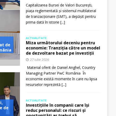
Capitalizarea Bursei de Valori București,
piața reglementată și sistemul multilateral
de tranzacționare (SMT), a depășit pentru
prima dată în istorie
[...]
ACTUALITATE
Miza următorului deceniu pentru
at de
economie: Tranziția către un model
omânia
de dezvoltare bazat pe investiții
27 iulie 2026
Material oferit de Daniel Anghel, Country
Managing Partner PwC România În
economie există momente în care nu lipsa
resurselor reprezintă
[...]
ACTUALITATE
i,
Investițiile în companii care își
e de
reduc personalul: ce riscuri și
oportunități ar trebui să