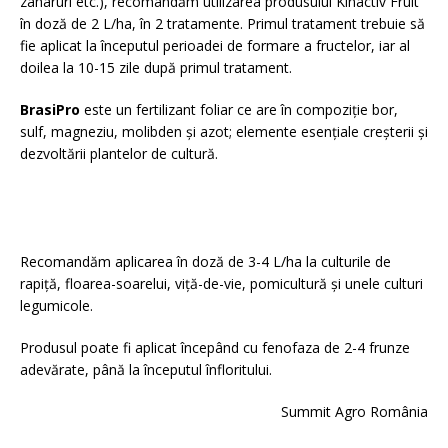
zaharuri etc.), recomandăm utilizarea produsului Kinactiv Fruit
în doză de 2 L/ha, în 2 tratamente. Primul tratament trebuie să
fie aplicat la începutul perioadei de formare a fructelor, iar al
doilea la 10-15 zile după primul tratament.
BrasiPro
este un fertilizant foliar ce are în compoziție bor,
sulf, magneziu, molibden și azot; elemente esențiale creșterii și
dezvoltării plantelor de cultură.
Recomandăm aplicarea în doză de 3-4 L/ha la culturile de
rapiță, floarea-soarelui, viță-de-vie, pomicultură și unele culturi
legumicole.
Produsul poate fi aplicat începând cu fenofaza de 2-4 frunze
adevărate, până la începutul înfloritului.
Summit Agro România