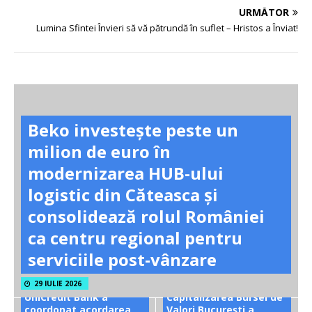
URMĂTOR
Lumina Sfintei Învieri să vă pătrundă în suflet – Hristos a Înviat!
Beko investește peste un
milion de euro în
modernizarea HUB-ului
logistic din Căteasca și
consolidează rolul României
ca centru regional pentru
serviciile post-vânzare
29 IULIE 2026
UniCredit Bank a
Capitalizarea Bursei de
coordonat acordarea
Valori București a