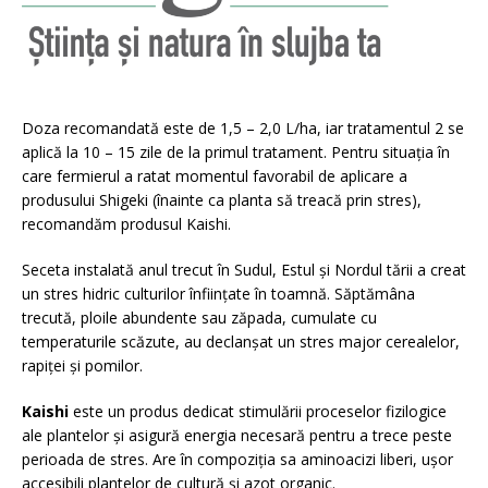
Doza recomandată este de 1,5 – 2,0 L/ha, iar tratamentul 2 se
aplică la 10 – 15 zile de la primul tratament. Pentru situația în
care fermierul a ratat momentul favorabil de aplicare a
produsului Shigeki (înainte ca planta să treacă prin stres),
recomandăm produsul Kaishi.
Seceta instalată anul trecut în Sudul, Estul și Nordul tării a creat
un stres hidric culturilor înființate în toamnă. Săptămâna
trecută, ploile abundente sau zăpada, cumulate cu
temperaturile scăzute, au declanșat un stres major cerealelor,
rapiței și pomilor.
Kaishi
este un produs dedicat stimulării proceselor fizilogice
ale plantelor și asigură energia necesară pentru a trece peste
perioada de stres. Are în compoziția sa aminoacizi liberi, ușor
accesibili plantelor de cultură și azot organic.