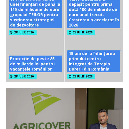
unei finanțări de până la
depășit pentru prima
115 de milioane de euro
dată 100 de miliarde de
grupului TEILOR pentru
euro anul trecut.
susținerea strategiei
Creșterea a accelerat în
de dezvoltare
2026
28 IULIE 2026
28 IULIE 2026
15 ani de la înființarea
Protecție de peste 85
primului centru
de miliarde lei pentru
integrat de Terapia
vacanțele românilor
Durerii din România
28 IULIE 2026
28 IULIE 2026