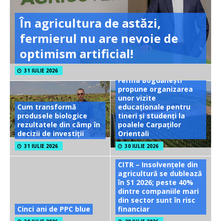
În agricultura de astăzi,
fermierul nu are nevoie de
optimism artificial!
31 IULIE 2026
Ferma Bogdănești
propune organizarea
unor vizite
Cum transformă
educaționale pentru
produsele biologice
tineri și studenți la
rezultatele din câmp în
poalele Carpaților
decizii de investiții
Orientali
31 IULIE 2026
30 IULIE 2026
CITR – Insolvențele din
agricultură se dublează
în S1 2026; peste 40%
dintre companiile mari
din sector sunt în risc
Cinci ani de PPC blue
financiar