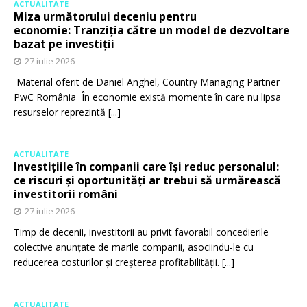
ACTUALITATE
Miza următorului deceniu pentru
economie: Tranziția către un model de dezvoltare
bazat pe investiții
27 iulie 2026
Material oferit de Daniel Anghel, Country Managing Partner
PwC România În economie există momente în care nu lipsa
resurselor reprezintă
[...]
ACTUALITATE
Investițiile în companii care își reduc personalul:
ce riscuri și oportunități ar trebui să urmărească
investitorii români
27 iulie 2026
Timp de decenii, investitorii au privit favorabil concedierile
colective anunțate de marile companii, asociindu-le cu
reducerea costurilor și creșterea profitabilității.
[...]
ACTUALITATE