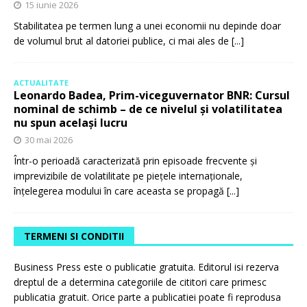
15 iunie 2026
Stabilitatea pe termen lung a unei economii nu depinde doar
de volumul brut al datoriei publice, ci mai ales de
[...]
ACTUALITATE
Leonardo Badea, Prim-viceguvernator BNR: Cursul
nominal de schimb – de ce nivelul și volatilitatea
nu spun același lucru
30 mai 2026
Într-o perioadă caracterizată prin episoade frecvente și
imprevizibile de volatilitate pe piețele internaționale,
înțelegerea modului în care aceasta se propagă
[...]
TERMENI SI CONDITII
Business Press este o publicatie gratuita. Editorul isi rezerva
dreptul de a determina categoriile de cititori care primesc
publicatia gratuit. Orice parte a publicatiei poate fi reprodusa