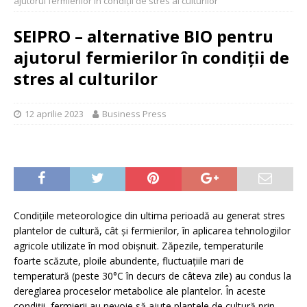
ajutorul fermierilor în condiții de stres al culturilor
SEIPRO – alternative BIO pentru
ajutorul fermierilor în condiții de
stres al culturilor
12 aprilie 2023
Business Press
Condițiile meteorologice din ultima perioadă au generat stres
plantelor de cultură, cât și fermierilor, în aplicarea tehnologiilor
agricole utilizate în mod obișnuit. Zăpezile, temperaturile
foarte scăzute, ploile abundente, fluctuațiile mari de
temperatură (peste 30°C în decurs de câteva zile) au condus la
dereglarea proceselor metabolice ale plantelor. În aceste
condiții, fermierii au nevoie să ajute plantele de cultură prin