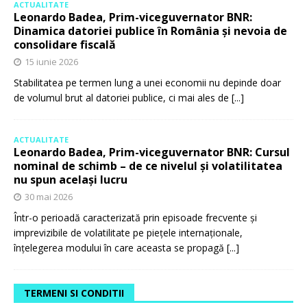
ACTUALITATE
Leonardo Badea, Prim-viceguvernator BNR:
Dinamica datoriei publice în România și nevoia de
consolidare fiscală
15 iunie 2026
Stabilitatea pe termen lung a unei economii nu depinde doar
de volumul brut al datoriei publice, ci mai ales de
[...]
ACTUALITATE
Leonardo Badea, Prim-viceguvernator BNR: Cursul
nominal de schimb – de ce nivelul și volatilitatea
nu spun același lucru
30 mai 2026
Într-o perioadă caracterizată prin episoade frecvente și
imprevizibile de volatilitate pe piețele internaționale,
înțelegerea modului în care aceasta se propagă
[...]
TERMENI SI CONDITII