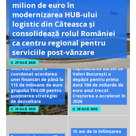
milion de euro în
modernizarea HUB-ului
logistic din Căteasca și
consolidează rolul României
ca centru regional pentru
serviciile post-vânzare
29 IULIE 2026
UniCredit Bank a
Capitalizarea Bursei de
coordonat acordarea
Valori București a
unei finanțări de până la
depășit pentru prima
115 de milioane de euro
dată 100 de miliarde de
grupului TEILOR pentru
euro anul trecut.
susținerea strategiei
Creșterea a accelerat în
de dezvoltare
2026
28 IULIE 2026
28 IULIE 2026
15 ani de la înființarea