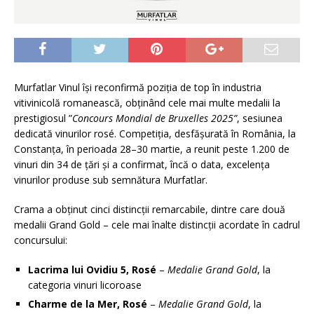
Murfatlar Vinul își reconfirmă poziția de top în industria
vitivinicolă romanească, obținând cele mai multe medalii la
prestigiosul ”
Concours Mondial de Bruxelles 2025”
, sesiunea
dedicată vinurilor rosé. Competiția, desfășurată în România, la
Constanța, în perioada 28–30 martie, a reunit peste 1.200 de
vinuri din 34 de țări și a confirmat, încă o data, excelența
vinurilor produse sub semnătura Murfatlar.
Crama a obținut cinci distincții remarcabile, dintre care două
medalii Grand Gold – cele mai înalte distincții acordate în cadrul
concursului:
Lacrima lui Ovidiu 5, Rosé
–
Medalie Grand Gold
, la
categoria vinuri licoroase
Charme de la Mer, Rosé
–
Medalie Grand Gold
, la