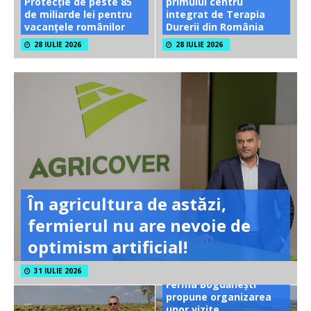
Protecție de peste 85
primului centru
de miliarde lei pentru
integrat de Terapia
vacanțele românilor
Durerii din România
28 IULIE 2026
28 IULIE 2026
În agricultura de astăzi,
fermierul nu are nevoie de
optimism artificial!
31 IULIE 2026
Ferma Bogdănești
propune organizarea
unor vizite