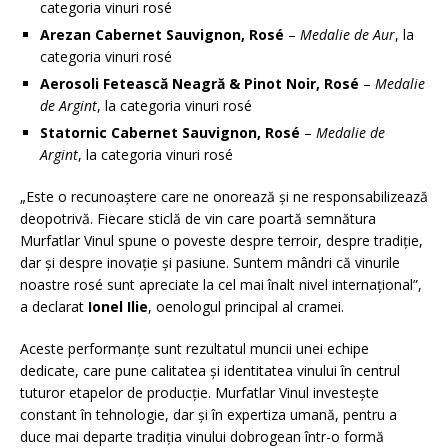
categoria vinuri rosé
Arezan Cabernet Sauvignon, Rosé
–
Medalie de Aur
, la
categoria vinuri rosé
Aerosoli Fetească Neagră & Pinot Noir, Rosé
–
Medalie
de Argint
, la categoria vinuri rosé
Statornic Cabernet Sauvignon, Rosé
–
Medalie de
Argint
, la categoria vinuri rosé
„Este o recunoaștere care ne onorează și ne responsabilizează
deopotrivă. Fiecare sticlă de vin care poartă semnătura
Murfatlar Vinul spune o poveste despre terroir, despre tradiție,
dar și despre inovație și pasiune. Suntem mândri că vinurile
noastre rosé sunt apreciate la cel mai înalt nivel internațional”,
a declarat
Ionel Ilie
, oenologul principal al cramei.
Aceste performanțe sunt rezultatul muncii unei echipe
dedicate, care pune calitatea și identitatea vinului în centrul
tuturor etapelor de producție. Murfatlar Vinul investește
constant în tehnologie, dar și în expertiza umană, pentru a
duce mai departe tradiția vinului dobrogean într-o formă