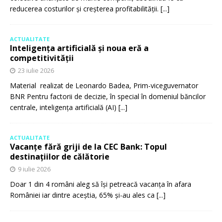
reducerea costurilor și creșterea profitabilității.
[...]
ACTUALITATE
Inteligența artificială și noua eră a
competitivității
23 iulie 2026
Material realizat de Leonardo Badea, Prim-viceguvernator
BNR Pentru factorii de decizie, în special în domeniul băncilor
centrale, inteligența artificială (AI)
[...]
ACTUALITATE
Vacanțe fără griji de la CEC Bank: Topul
destinațiilor de călătorie
9 iulie 2026
Doar 1 din 4 români aleg să își petreacă vacanța în afara
României iar dintre aceștia, 65% și-au ales ca
[...]