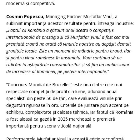
modernă și competitivă.
Cosmin Popescu
, Managing Partner Murfatlar Vinul, a
subliniat importanța acestor rezultate pentru întreaga industrie:
„Faptul că România a găzduit anul acesta o competiție
internațională de prestigiu și că Murfatlar Vinul a fost cea mai
premiată cramă ne arată că vinurile noastre au depășit demult
granițele locale. Este un moment de mândrie pentru brand, dar
și pentru vinul românesc în ansamblu. Vom continua să ne
ridicăm la așteptările consumatorilor și să fim un ambassador
de încredere al României, pe piețele internaționale.”
”Concours Mondial de Bruxelles” este una dintre cele mai
respectate competiții de profil din lume, adunând anual
specialiști din peste 50 de țări, care evaluează vinurile prin
degustări riguroase în orb. Criteriile de jurizare pun accent pe
echilibru, complexitate și calitate tehnică, iar faptul că România
a fost aleasă ca gazdă în 2025 marchează o premieră
importantă pentru scena viticolă națională.
Performanțele Murfatlar Vinul la această ediție reconfirmă