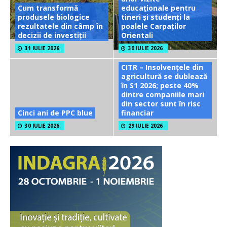
Cum transformă
educaționale pentru
produsele biologice
tineri și studenți la
rezultatele din câmp în
poalele Carpaților
decizii de investiții
Orientali
31 IULIE 2026
30 IULIE 2026
CITR – Insolvențele din
agricultură se dublează
în S1 2026; peste 40%
dintre companiile mari
din sector sunt în risc
Cinci ani de PPC blue
financiar
30 IULIE 2026
29 IULIE 2026