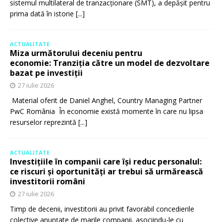
sistemul multilateral de tranzacționare (SMT), a depășit pentru
prima dată în istorie
[...]
ACTUALITATE
Miza următorului deceniu pentru
economie: Tranziția către un model de dezvoltare
bazat pe investiții
27 iulie 2026
Material oferit de Daniel Anghel, Country Managing Partner
PwC România În economie există momente în care nu lipsa
resurselor reprezintă
[...]
ACTUALITATE
Investițiile în companii care își reduc personalul:
ce riscuri și oportunități ar trebui să urmărească
investitorii români
27 iulie 2026
Timp de decenii, investitorii au privit favorabil concedierile
colective anunțate de marile companii, asociindu-le cu