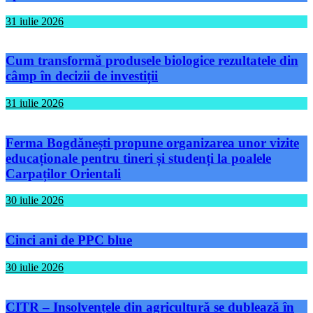
31 iulie 2026
Cum transformă produsele biologice rezultatele din
câmp în decizii de investiții
31 iulie 2026
Ferma Bogdănești propune organizarea unor vizite
educaționale pentru tineri și studenți la poalele
Carpaților Orientali
30 iulie 2026
Cinci ani de PPC blue
30 iulie 2026
CITR – Insolvențele din agricultură se dublează în