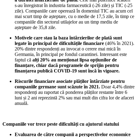
s-au înregistrat în industria farmaceutică (-26 zile) și TIC (-25
zile). Companiile care operează în domeniul TIC au acum cel
mai scurt timp de așteptare, cu o medie de 17,5 zile, în timp ce
companiile din sectorul utilajelor au un timp mediu de
așteptare de 35,8 zile.
Motivele care stau la baza întârzierilor de plată sunt
legate în principal de dificultățile financiare
(46% în 2021).
20% dintre respondenți au invocat o cerere mai mică în
Germania, în principal pe fondul carantinei. Interesant este
faptul că
alți 20% au menționat lipsa opțiunilor de
finanțare, chiar dacă programele de sprijin pentru
finanțarea publică COVID-19 sunt încă în vigoare.
Riscurile financiare asociate plăților întârziate pentru
companiile germane sunt scăzute în 2021.
Doar 4,4% dintre
respondenți au raportat că ponderea plăților restante între 6
luni și 2 ani reprezintă 2% sau mai mult din cifra lor de afaceri
anuală.
Companiile vor trece peste dificultăți cu ajutorul statului
Evaluarea de către companii a perspectivelor economice