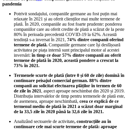
pandemia
Potrivit sondajului, companiile germane au fost puțin mai
relaxate în 2021 și au oferit clienților mai multe termene de
plată. În 2020, companiile au fost foarte prudente: ponderea
companiilor care au oferit credite de plată a scăzut de la peste
80% în perioada precedentă COVID-19 la 62%. Această
tendință s-a inversat în 2021,
74% dintre companii oferind
termene de plată.
Companiile germane care își desfășoară
activitatea pe piața internă sunt principalul motor al acestei
inversări:
în timp ce doar 57% dintre companii au oferit
termene de plată în 2020, această pondere a crescut la
73% în 2021.
Termenele scurte de plată (între 0 și 60 de zile) domină în
continuare peisajul comercial german. 88% dintre
companii au solicitat efectuarea plăților în termen de 60
de zile în 2021
, aspect aproape neschimbat din 2020 și 2019.
Distribuția intervalelor de timp pentru termenele de plată este,
de asemenea, aproape neschimbată,
ceea ce explică de ce
termenul mediu de plată în 2021 a scăzut doar marginal
de la 33,5 zile în 2020 până la 32,6 zile în 2021.
Analizând sectoarele de activitate
, construcțiile au în
continuare cele mai scurte termene de plată: aproape