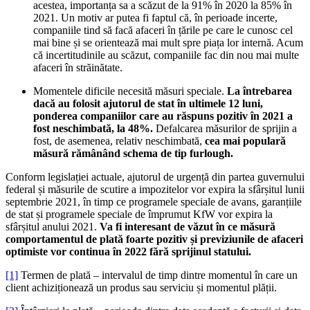
acestea, importanța sa a scăzut de la 91% în 2020 la 85% în
2021. Un motiv ar putea fi faptul că, în perioade incerte,
companiile tind să facă afaceri în țările pe care le cunosc cel
mai bine și se orientează mai mult spre piața lor internă. Acum
că incertitudinile au scăzut, companiile fac din nou mai multe
afaceri în străinătate.
Momentele dificile necesită măsuri speciale.
La întrebarea
dacă au folosit ajutorul de stat în ultimele 12 luni,
ponderea companiilor care au răspuns pozitiv în 2021 a
fost neschimbată, la 48%.
Defalcarea măsurilor de sprijin a
fost, de asemenea, relativ neschimbată,
cea mai populară
măsură rămânând schema de tip furlough.
Conform legislației actuale, ajutorul de urgență din partea guvernului
federal și măsurile de scutire a impozitelor vor expira la sfârșitul lunii
septembrie 2021, în timp ce programele speciale de avans, garanțiile
de stat și programele speciale de împrumut KfW vor expira la
sfârșitul anului 2021.
Va fi interesant de văzut în ce măsură
comportamentul de plată foarte pozitiv și previziunile de afaceri
optimiste vor continua în 2022 fără sprijinul statului.
[1]
Termen de plată – intervalul de timp dintre momentul în care un
client achiziționează un produs sau serviciu și momentul plății.