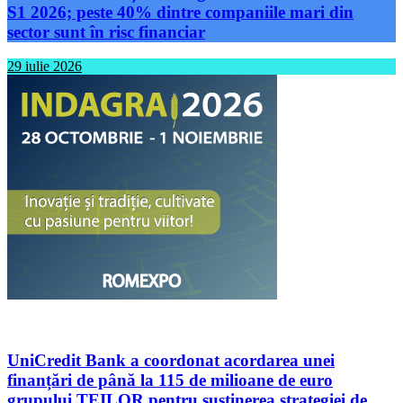
S1 2026; peste 40% dintre companiile mari din
sector sunt în risc financiar
29 iulie 2026
UniCredit Bank a coordonat acordarea unei
finanțări de până la 115 de milioane de euro
grupului TEILOR pentru susținerea strategiei de