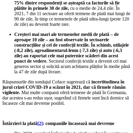
75% dintre respondenți se așteaptă ca facturile să fie
plătite în primele 30 de zile,
cu o medie de 24,4 zile. În
2021, 7 din 11 sectoare au oferit termene de plată mai lungi de
90 de zile, în timp ce termenele de plată ultra-lungi (peste 120
de zile) au devenit foarte rare.
Creșteri mai mari ale termenelor medii de plată – de
aproape 10 zile – au fost observate în sectoarele
construcțiilor și cel de confecții textile. În schimb, utilajele
(-8,2 zile), agroalimentarul-lemn (-7,3 zile) și auto (-6,3
zile) au raportat cele mai puternice scăderi din acest
punct de vedere
. Sectorul confecții textile a devenit cel mai
generos sector și solicită acum achitarea plăților în medie până
la 47 de zile după livrare.
Răspunsurile din sondajul Coface sugerează că
incertitudinea în
jurul crizei COVID-19 a scăzut în 2021, dar că firmele rămân
vigilente.
Mai multe companii oferă termene de plată în Germania,
dar acestea s-au redus ușor, sugerând că firmele sunt încă dornice să
încaseze cât mai devreme posibil.
Întârzieri la plată
[2]
: companiile încasează mai devreme