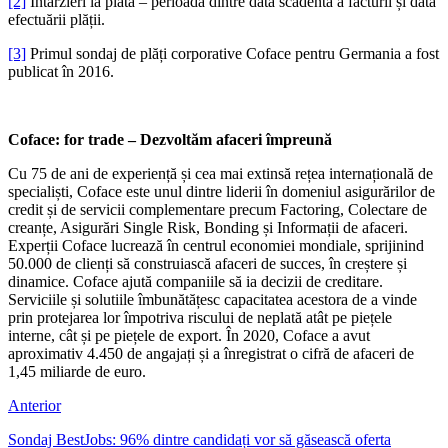
[2]
Întârzieri la plată – perioada dintre data scadentă a facturii și data
efectuării plății.
[3]
Primul sondaj de plăți corporative Coface pentru Germania a fost
publicat în 2016.
Coface: for trade – Dezvoltăm afaceri împreună
Cu 75 de ani de experiență și cea mai extinsă rețea internațională de
specialiști, Coface este unul dintre liderii în domeniul asigurărilor de
credit și de servicii complementare precum Factoring, Colectare de
creanțe, Asigurări Single Risk, Bonding și Informații de afaceri.
Experții Coface lucrează în centrul economiei mondiale, sprijinind
50.000 de clienți să construiască afaceri de succes, în creștere și
dinamice. Coface ajută companiile să ia decizii de creditare.
Serviciile și solutiile îmbunătățesc capacitatea acestora de a vinde
prin protejarea lor împotriva riscului de neplată atât pe piețele
interne, cât și pe piețele de export. În 2020, Coface a avut
aproximativ 4.450 de angajați și a înregistrat o cifră de afaceri de
1,45 miliarde de euro.
Anterior
Sondaj BestJobs: 96% dintre candidați vor să găsească oferta