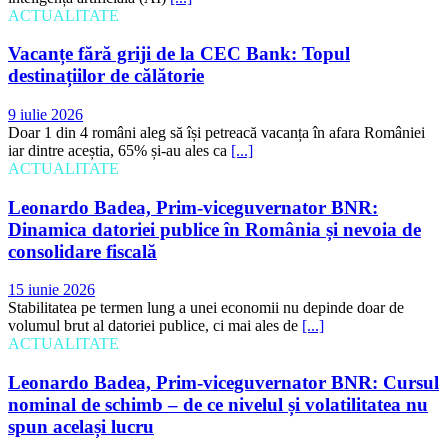
ACTUALITATE
Vacanțe fără griji de la CEC Bank: Topul
destinațiilor de călătorie
9 iulie 2026
Doar 1 din 4 români aleg să își petreacă vacanța în afara României
iar dintre aceștia, 65% și-au ales ca
[...]
ACTUALITATE
Leonardo Badea, Prim-viceguvernator BNR:
Dinamica datoriei publice în România și nevoia de
consolidare fiscală
15 iunie 2026
Stabilitatea pe termen lung a unei economii nu depinde doar de
volumul brut al datoriei publice, ci mai ales de
[...]
ACTUALITATE
Leonardo Badea, Prim-viceguvernator BNR: Cursul
nominal de schimb – de ce nivelul și volatilitatea nu
spun același lucru