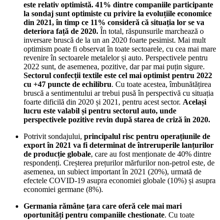
este relativ optimistă. 41% dintre companiile participante
la sondaj sunt optimiste cu privire la evoluțiile economice
din 2021, în timp ce 11% consideră că situația lor se va
deteriora față de 2020.
În total, răspunsurile marchează o
inversare bruscă de la un an 2020 foarte pesimist. Mai mult
optimism poate fi observat în toate sectoarele, cu cea mai mare
revenire în sectoarele metalelor și auto. Perspectivele pentru
2022 sunt, de asemenea, pozitive, dar par mai puțin sigure.
Sectorul confecții textile este cel mai optimist pentru 2022
cu +47 puncte de echilibru
. Cu toate acestea, îmbunătățirea
bruscă a sentimentului ar trebui pusă în perspectivă cu situația
foarte dificilă din 2020 și 2021, pentru acest sector.
Același
lucru este valabil și pentru sectorul auto, unde
perspectivele pozitive revin după starea de criză în 2020.
Potrivit sondajului,
principalul risc pentru operațiunile de
export în 2021 va fi determinat de întreruperile lanțurilor
de producție globale
, care au fost menționate de 40% dintre
respondenți. Creșterea prețurilor mărfurilor non-petrol este, de
asemenea, un subiect important în 2021 (20%), urmată de
efectele COVID-19 asupra economiei globale (10%) și asupra
economiei germane (8%).
Germania rămâne țara care oferă cele mai mari
oportunități pentru companiile chestionate
. Cu toate