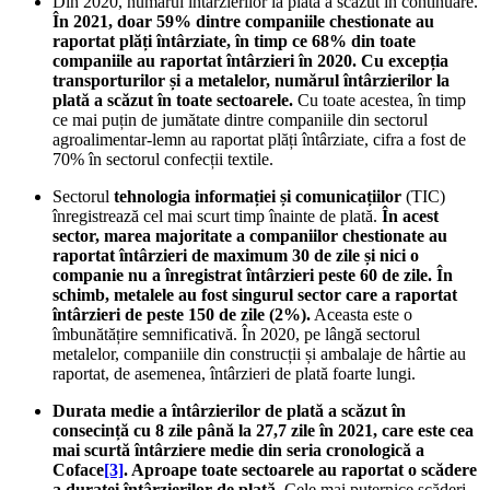
Din 2020, numărul întârzierilor la plată a scăzut în continuare.
În 2021, doar 59% dintre companiile chestionate au
raportat plăți întârziate, în timp ce 68% din toate
companiile au raportat întârzieri în 2020. Cu excepția
transporturilor și a metalelor, numărul întârzierilor la
plată a scăzut în toate sectoarele.
Cu toate acestea, în timp
ce mai puțin de jumătate dintre companiile din sectorul
agroalimentar-lemn au raportat plăți întârziate, cifra a fost de
70% în sectorul confecții textile.
Sectorul
tehnologia informației și comunicațiilor
(TIC)
înregistrează cel mai scurt timp înainte de plată.
În acest
sector, marea majoritate a companiilor chestionate au
raportat întârzieri de maximum 30 de zile și nici o
companie nu a înregistrat întârzieri peste 60 de zile. În
schimb, metalele au fost singurul sector care a raportat
întârzieri de peste 150 de zile (2%).
Aceasta este o
îmbunătățire semnificativă. În 2020, pe lângă sectorul
metalelor, companiile din construcții și ambalaje de hârtie au
raportat, de asemenea, întârzieri de plată foarte lungi.
Durata medie a întârzierilor de plată a scăzut în
consecință cu 8 zile până la 27,7 zile în 2021, care este cea
mai scurtă întârziere medie din seria cronologică a
Coface
[3]
. Aproape toate sectoarele au raportat o scădere
a duratei întârzierilor de plată.
Cele mai puternice scăderi