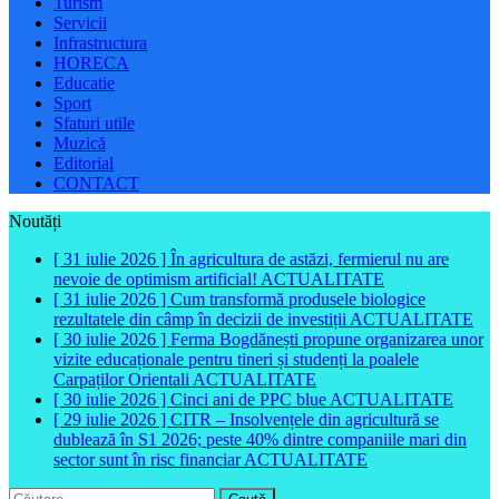
Turism
Servicii
Infrastructura
HORECA
Educatie
Sport
Sfaturi utile
Muzică
Editorial
CONTACT
Noutăți
[ 31 iulie 2026 ]
În agricultura de astăzi, fermierul nu are
nevoie de optimism artificial!
ACTUALITATE
[ 31 iulie 2026 ]
Cum transformă produsele biologice
rezultatele din câmp în decizii de investiții
ACTUALITATE
[ 30 iulie 2026 ]
Ferma Bogdănești propune organizarea unor
vizite educaționale pentru tineri și studenți la poalele
Carpaților Orientali
ACTUALITATE
[ 30 iulie 2026 ]
Cinci ani de PPC blue
ACTUALITATE
[ 29 iulie 2026 ]
CITR – Insolvențele din agricultură se
dublează în S1 2026; peste 40% dintre companiile mari din
sector sunt în risc financiar
ACTUALITATE
Caută