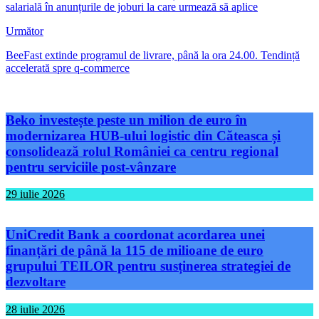
salarială în anunțurile de joburi la care urmează să aplice
Următor
BeeFast extinde programul de livrare, până la ora 24.00. Tendință
accelerată spre q-commerce
Beko investește peste un milion de euro în
modernizarea HUB-ului logistic din Căteasca și
consolidează rolul României ca centru regional
pentru serviciile post-vânzare
29 iulie 2026
UniCredit Bank a coordonat acordarea unei
finanțări de până la 115 de milioane de euro
grupului TEILOR pentru susținerea strategiei de
dezvoltare
28 iulie 2026