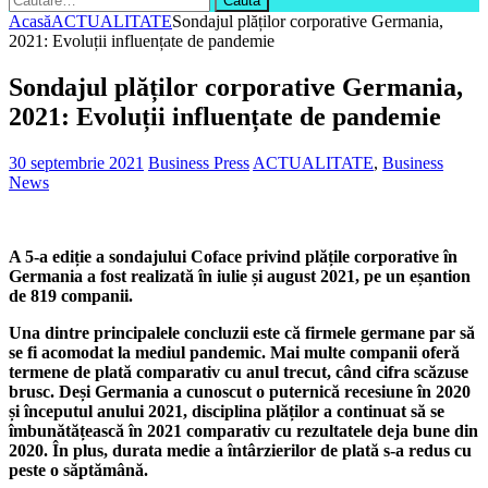
după:
Acasă
ACTUALITATE
Sondajul plăților corporative Germania,
2021: Evoluții influențate de pandemie
Sondajul plăților corporative Germania,
2021: Evoluții influențate de pandemie
30 septembrie 2021
Business Press
ACTUALITATE
,
Business
News
A 5-a ediție a sondajului Coface privind plățile corporative în
Germania a fost realizată în iulie și august 2021, pe un eșantion
de 819 companii.
Una dintre principalele concluzii este că firmele germane par să
se fi acomodat la mediul pandemic. Mai multe companii oferă
termene de plată comparativ cu anul trecut, când cifra scăzuse
brusc. Deși Germania a cunoscut o puternică recesiune în 2020
și începutul anului 2021, disciplina plăților a continuat să se
îmbunătățească în 2021 comparativ cu rezultatele deja bune din
2020. În plus, durata medie a întârzierilor de plată s-a redus cu
peste o săptămână.