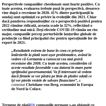
Perspectivele companiilor chestionate sunt foarte pozitive. Cu
toate acestea, evaluarea trebuie pusă în perspectivă, deoarece
vine după o recesiune în 2020. 41% dintre participanții la
sondaj sunt optimiști cu privire la evoluțiile din 2021. Chiar
dacă ponderea respondenților cu o perspectivă pozitivă pentru
2022 rămâne ridicată, aceasta scade la 32%, reflectând o
certitudine mai mică. Deși efectele COVID-19 rămân un risc
major, companiile percep perturbările lanțurilor globale de
producție ca fiind principalul risc pentru operațiunile lor de
export în 2021.
„Rezultatele extrem de bune în ceea ce privește
întârzierile la plată sunt ușor problematice, având în
vedere că Germania a cunoscut cea mai gravă
recesiune din 2008. Cu toate acestea, considerăm că
aceste rezultate favorabile s-au datorat în mare parte
sprijinului guvernamental. Va fi interesant să vedem
dacă firmele se vor păstra pe linie de plutire odată ce
își vor pierde vestele de salvare financiare”,
a
comentat
Christiane von Berg, economist în Europa
de Nord la Coface.
Termene de plată
[1]
: companiile germane s-au obișnuit cu