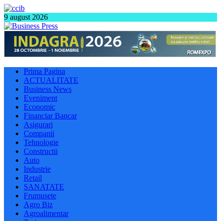
9 august 2026
Prima Pagina
ACTUALITATE
Business News
Eveniment
Economic
Financiar Bancar
Asigurari
Companii
Tehnologie
Constructii
Auto
Industrie
Retail
SANATATE
Frumusete
Agro Biz
Agroalimentar