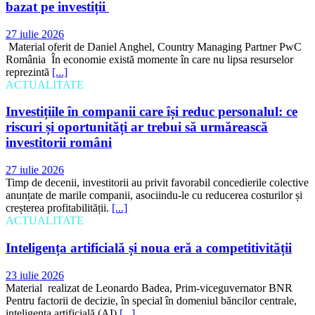
bazat pe investiții
27 iulie 2026
Material oferit de Daniel Anghel, Country Managing Partner PwC
România În economie există momente în care nu lipsa resurselor
reprezintă
[...]
ACTUALITATE
Investițiile în companii care își reduc personalul: ce
riscuri și oportunități ar trebui să urmărească
investitorii români
27 iulie 2026
Timp de decenii, investitorii au privit favorabil concedierile colective
anunțate de marile companii, asociindu-le cu reducerea costurilor și
creșterea profitabilității.
[...]
ACTUALITATE
Inteligența artificială și noua eră a competitivității
23 iulie 2026
Material realizat de Leonardo Badea, Prim-viceguvernator BNR
Pentru factorii de decizie, în special în domeniul băncilor centrale,
inteligența artificială (AI)
[...]