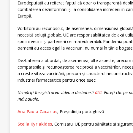
Eurodeputații au reiterat faptul că doar o transparență depli
combaterea dezinformării și la consolidarea încrederii în cam
Europă.
Vorbitorii au recunoscut, de asemenea, dimensiunea global
necesită soluții globale. UE are responsabilitatea de a-și utili
sprijini vecinii și partenerii cei mai vulnerabili. Pandemia po
oamenii au acces egal la vaccinuri, nu numai în țările bogat
Dezbaterea a abordat, de asemenea, alte aspecte, precum n
comparabile și recunoașterea reciprocă a vaccinărilor, necesit
a crește viteza vaccinării, precum și caracterul neconstructi
industriei farmaceutice pentru orice eșec.
Urmăriți înregistrarea video a dezbaterii
aici
. Faceți clic pe 
individuale
.
Ana Paula Zacarias
, Președinția portugheză
Stella Kyriakides
, Comisarul UE pentru sănătate și siguran