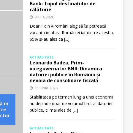
Bank: Topul destinațiilor de
călătorie
9 iulie 2026
Doar 1 din 4 români aleg să își petreacă
vacanța în afara României iar dintre aceștia,
65% și-au ales ca
[...]
ACTUALITATE
Leonardo Badea, Prim-
viceguvernator BNR: Dinamica
datoriei publice în România și
nevoia de consolidare fiscală
15 iunie 2026
Stabilitatea pe termen lung a unei economii
ă în
nu depinde doar de volumul brut al datoriei
tre
publice, ci mai ales de
[...]
ctor
ACTUALITATE