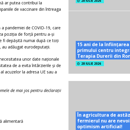
28 IULIE 2026
nă ar putea contribui la
paniile de vaccinare din întreaga
ă a pandemiei de COVID-19, care
za poziția de forță pentru a-și
ate fi depășită numai după ce toți
15 ani de la înființarea
e, au adăugat eurodeputații.
primului centru integr
Terapia Durerii din R
ecesitatea unor date naționale
28 IULIE 2026
atea de a evita întârzierile și de
v al acuzelor la adresa UE sau a
numele de mai jos pentru declarații
În agricultura de astăz
fermierul nu are nevoi
ță alimentară
optimism artificial!