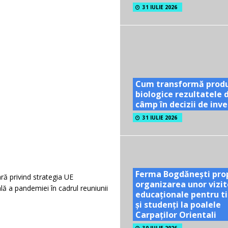
31 IULIE 2026
Cum transformă prod
biologice rezultatele 
câmp în decizii de inves
31 IULIE 2026
Ferma Bogdănești pro
ă privind strategia UE
organizarea unor vizit
lă a pandemiei în cadrul reuniunii
educaționale pentru ti
și studenți la poalele
Carpaților Orientali