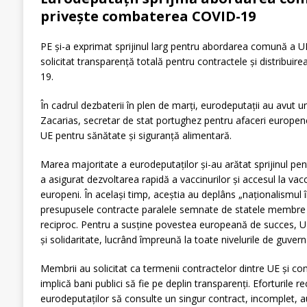
privește combaterea COVID-19
PE și-a exprimat sprijinul larg pentru abordarea comună a 
solicitat transparență totală pentru contractele și distribuir
19.
În cadrul dezbaterii în plen de marți, eurodeputații au avut 
Zacarias, secretar de stat portughez pentru afaceri europene,
UE pentru sănătate și siguranță alimentară.
Marea majoritate a eurodeputaților și-au arătat sprijinul pe
a asigurat dezvoltarea rapidă a vaccinurilor și accesul la vacc
europeni. În același timp, aceștia au deplâns „naționalismul î
presupusele contracte paralele semnate de statele membre 
reciproc. Pentru a susține povestea europeană de succes, U
și solidaritate, lucrând împreună la toate nivelurile de guver
Membrii au solicitat ca termenii contractelor dintre UE și c
implică bani publici să fie pe deplin transparenți. Eforturile 
eurodeputaților să consulte un singur contract, incomplet, au