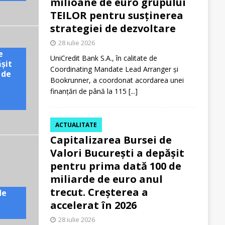
milioane de euro grupului
TEILOR pentru susținerea
strategiei de dezvoltare
28 iulie 2026
e
UniCredit Bank S.A., în calitate de
ășit
Coordinating Mandate Lead Arranger și
 de
Bookrunner, a coordonat acordarea unei
finanțări de până la 115
[...]
ACTUALITATE
Capitalizarea Bursei de
Valori București a depășit
pentru prima dată 100 de
miliarde de euro anul
trecut. Creșterea a
de
accelerat în 2026
28 iulie 2026