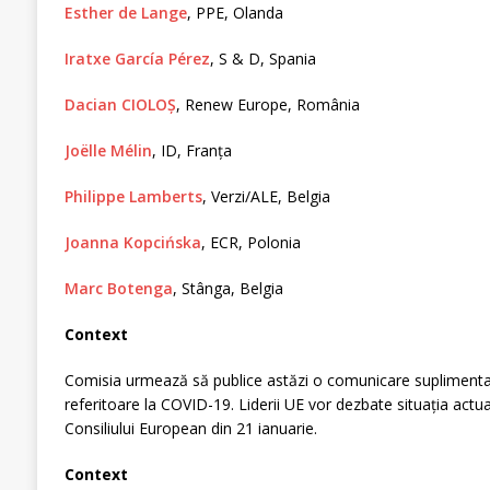
Esther de Lange
, PPE, Olanda
Iratxe García Pérez
, S & D, Spania
Dacian CIOLOȘ
, Renew Europe, România
Joëlle Mélin
, ID, Franța
Philippe Lamberts
, Verzi/ALE, Belgia
Joanna Kopcińska
, ECR, Polonia
Marc Botenga
, Stânga, Belgia
Context
Comisia urmează să publice astăzi o comunicare suplimentar
referitoare la COVID-19. Liderii UE vor dezbate situația actua
Consiliului European din 21 ianuarie.
Context