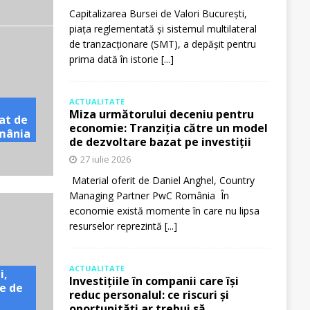
Capitalizarea Bursei de Valori București,
piața reglementată și sistemul multilateral
de tranzacționare (SMT), a depășit pentru
prima dată în istorie
[...]
ACTUALITATE
Miza următorului deceniu pentru
at de
economie: Tranziția către un model
omânia
de dezvoltare bazat pe investiții
27 iulie 2026
Material oferit de Daniel Anghel, Country
Managing Partner PwC România În
economie există momente în care nu lipsa
resurselor reprezintă
[...]
ACTUALITATE
i,
Investițiile în companii care își
e de
reduc personalul: ce riscuri și
oportunități ar trebui să