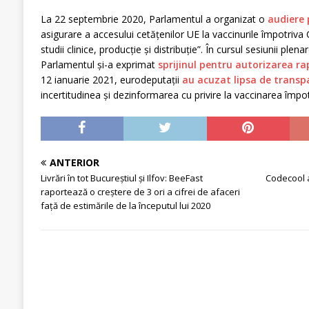
La 22 septembrie 2020, Parlamentul a organizat o
audiere 
asigurare a accesului cetățenilor UE la vaccinurile împotriv
studii clinice, producție și distribuție”. În cursul sesiunii ple
Parlamentul și-a exprimat
sprijinul pentru autorizarea rap
12 ianuarie 2021, eurodeputații
au acuzat lipsa de transp
incertitudinea și dezinformarea cu privire la vaccinarea împ
ANTERIOR
Livrări în tot Bucureștiul și Ilfov: BeeFast
Codecool 
raportează o creștere de 3 ori a cifrei de afaceri
față de estimările de la începutul lui 2020