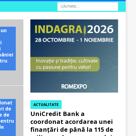
 un
i
i
mâniei
tru
e
donat
ACTUALITATE
ri de
UniCredit Bank a
e de
pentru
coordonat acordarea unei
de
finanțări de până la 115 de