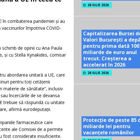
28 IULIE 2026
UE în combaterea pandemiei și au
ea vaccinurilor împotriva COVID-
Capitalizarea Bursei d
Valori București a dep
pentru prima dată 100
un schimb de opinii cu Ana Paula
miliarde de euro anul
 și cu Stella Kyriakides, comisar
trecut. Creșterea a
accelerat în 2026
28 IULIE 2026
ntru abordarea unitară a UE, care
inuri pentru toți cetățenii
n materie de sănătate”, inclusiv
sau încercările de se devansa
E trebuie să răspundă cu unitate
nare, afirmă eurodeputații.
Protecție de peste 85 
ompaniile farmaceutice care
miliarde lei pentru
recente ale Comisiei de a permite
vacanțele românilor
 fost considerate insuficiente.