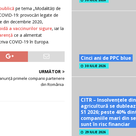
30 IULIE 2026
publică
pe tema „Modalități de
a COVID-19: provocări legate de
nare din decembrie 2020,
idă a vaccinurilor sigure
, iar la
arență
ce a alimentat
otriva COVID-19 în Europa.
Cinci ani de PPC blue
30 IULIE 2026
URMĂTOR
anunță primele companii partenere
din România
CITR – Insolvențele din
agricultură se dubleaz
S1 2026; peste 40% din
companiile mari din se
sunt în risc financiar
29 IULIE 2026