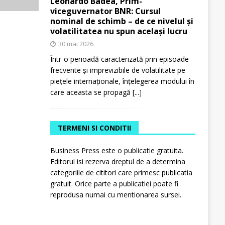
Leonardo Badea, Prim-
viceguvernator BNR: Cursul
nominal de schimb – de ce nivelul și
volatilitatea nu spun același lucru
30 mai 2026
Într-o perioadă caracterizată prin episoade
frecvente și imprevizibile de volatilitate pe
piețele internaționale, înțelegerea modului în
care aceasta se propagă
[...]
TERMENI SI CONDITII
Business Press este o publicatie gratuita.
Editorul isi rezerva dreptul de a determina
categoriile de cititori care primesc publicatia
gratuit. Orice parte a publicatiei poate fi
reprodusa numai cu mentionarea sursei.