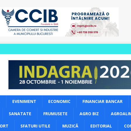
S
EVENIMENT
ECONOMIC
FINANCIAR BANCAR
SANATATE
FRUMUSETE
AGRO BIZ
AGROALI
PORT
SFATURI UTILE
MUZICĂ
EDITORIAL
CO