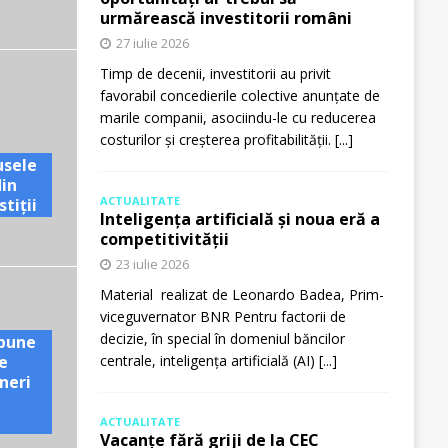
urmărească investitorii români
27 iulie 2026
Timp de decenii, investitorii au privit
favorabil concedierile colective anunțate de
marile companii, asociindu-le cu reducerea
costurilor și creșterea profitabilității.
[...]
usele
din
ACTUALITATE
tiții
Inteligența artificială și noua eră a
competitivității
23 iulie 2026
Material realizat de Leonardo Badea, Prim-
viceguvernator BNR Pentru factorii de
decizie, în special în domeniul băncilor
pune
e
centrale, inteligența artificială (AI)
[...]
neri
ACTUALITATE
Vacanțe fără griji de la CEC