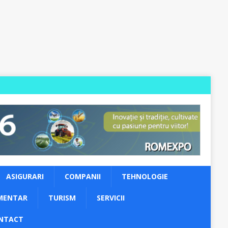
ASIGURARI
COMPANII
TEHNOLOGIE
MENTAR
TURISM
SERVICII
NTACT