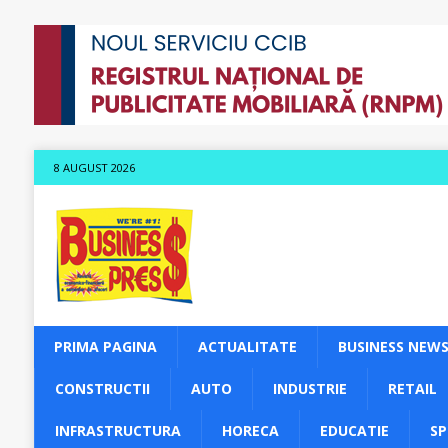
8 AUGUST 2026
PRIMA PAGINA
ACTUALITATE
BUSINESS NEW
CONSTRUCTII
AUTO
INDUSTRIE
RETAIL
INFRASTRUCTURA
HORECA
EDUCATIE
S