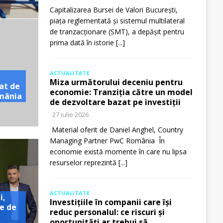
Capitalizarea Bursei de Valori București,
piața reglementată și sistemul multilateral
de tranzacționare (SMT), a depășit pentru
prima dată în istorie
[...]
ACTUALITATE
Miza următorului deceniu pentru
at de
economie: Tranziția către un model
omânia
de dezvoltare bazat pe investiții
27 iulie 2026
Material oferit de Daniel Anghel, Country
Managing Partner PwC România În
economie există momente în care nu lipsa
resurselor reprezintă
[...]
ACTUALITATE
i,
Investițiile în companii care își
e de
reduc personalul: ce riscuri și
oportunități ar trebui să