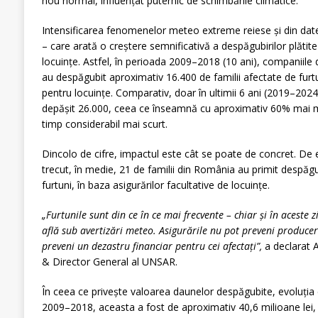
nou normal, influențat puternic de schimbările climatice.
Intensificarea fenomenelor meteo extreme reiese și din date
– care arată o creștere semnificativă a despăgubirilor plătite
locuințe. Astfel, în perioada 2009–2018 (10 ani), companiil
au despăgubit aproximativ 16.400 de familii afectate de furtun
pentru locuințe. Comparativ, doar în ultimii 6 ani (2019–202
depășit 26.000, ceea ce înseamnă cu aproximativ 60% mai mul
timp considerabil mai scurt.
Dincolo de cifre, impactul este cât se poate de concret. De e
trecut, în medie, 21 de familii din România au primit despă
furtuni, în baza asigurărilor facultative de locuințe.
„Furtunile sunt din ce în ce mai frecvente – chiar și în aceste z
află sub avertizări meteo. Asigurările nu pot preveni produce
preveni un dezastru financiar pentru cei afectați”,
a declarat 
& Director General al UNSAR.
În ceea ce privește valoarea daunelor despăgubite, evoluția 
2009–2018, aceasta a fost de aproximativ 40,6 milioane lei,