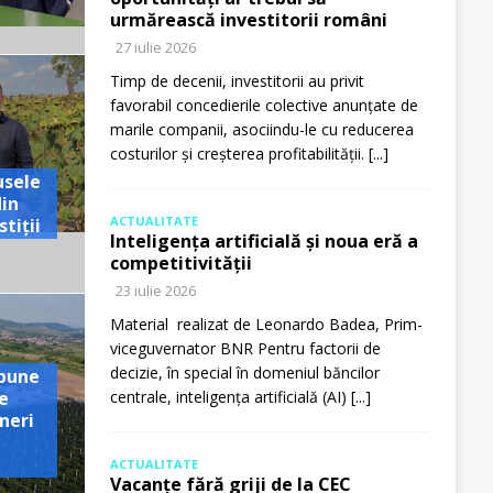
urmărească investitorii români
27 iulie 2026
Timp de decenii, investitorii au privit
favorabil concedierile colective anunțate de
marile companii, asociindu-le cu reducerea
costurilor și creșterea profitabilității.
[...]
usele
din
ACTUALITATE
tiții
Inteligența artificială și noua eră a
competitivității
23 iulie 2026
Material realizat de Leonardo Badea, Prim-
viceguvernator BNR Pentru factorii de
decizie, în special în domeniul băncilor
pune
e
centrale, inteligența artificială (AI)
[...]
neri
ACTUALITATE
Vacanțe fără griji de la CEC