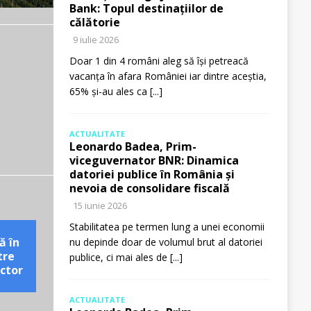
Bank: Topul destinațiilor de
călătorie
9 iulie 2026
Doar 1 din 4 români aleg să își petreacă
vacanța în afara României iar dintre aceștia,
65% și-au ales ca
[...]
ACTUALITATE
Leonardo Badea, Prim-
viceguvernator BNR: Dinamica
datoriei publice în România și
nevoia de consolidare fiscală
15 iunie 2026
Stabilitatea pe termen lung a unei economii
ă în
nu depinde doar de volumul brut al datoriei
tre
publice, ci mai ales de
[...]
ctor
ACTUALITATE