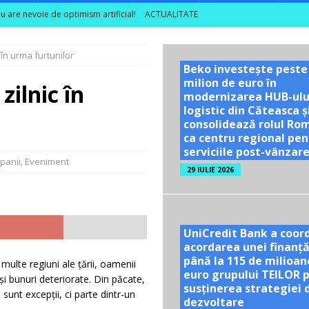
nu are nevoie de optimism artificial!
ACTUALITATE
 rezultatele din câmp în decizii de investiții
ACTUALITATE
 în urma furtunilor
ea unor vizite educaționale pentru tineri și studenți la poalele
Beko investește peste
milion de euro în
zilnic în
modernizarea HUB-ulu
TE
logistic din Căteasca ș
consolidează rolul Ro
ă se dublează în S1 2026; peste 40% dintre companiile mari din sector
ca centru regional pen
serviciile post-vânzar
panii
,
Eveniment
29 IULIE 2026
UniCredit Bank a coor
acordarea unei finanță
până la 115 de milioan
multe regiuni ale țării, oamenii
euro grupului TEILOR 
și bunuri deteriorate. Din păcate,
susținerea strategiei 
sunt excepții, ci parte dintr-un
dezvoltare