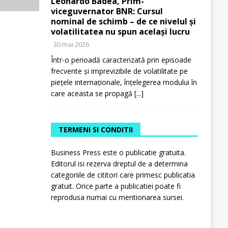
Leonardo Badea, Prim-
viceguvernator BNR: Cursul
nominal de schimb – de ce nivelul și
volatilitatea nu spun același lucru
30 mai 2026
Într-o perioadă caracterizată prin episoade
frecvente și imprevizibile de volatilitate pe
piețele internaționale, înțelegerea modului în
care aceasta se propagă
[...]
TERMENI SI CONDITII
Business Press este o publicatie gratuita.
Editorul isi rezerva dreptul de a determina
categoriile de cititori care primesc publicatia
gratuit. Orice parte a publicatiei poate fi
reprodusa numai cu mentionarea sursei.