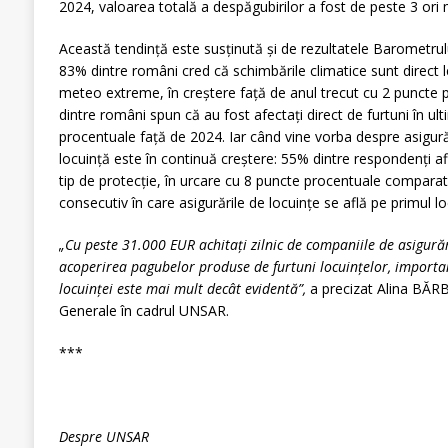
2024, valoarea totală a despăgubirilor a fost de peste 3 ori
Această tendință este susținută și de rezultatele Barometrul
83% dintre români cred că schimbările climatice sunt direct 
meteo extreme, în creștere față de anul trecut cu 2 puncte
dintre români spun că au fost afectați direct de furtuni în ult
procentuale față de 2024. Iar când vine vorba despre asigurăr
locuință este în continuă creștere: 55% dintre respondenți af
tip de protecție, în urcare cu 8 puncte procentuale comparati
consecutiv în care asigurările de locuințe se află pe primul loc
„Cu peste 31.000 EUR achitați zilnic de companiile de asigu
acoperirea pagubelor produse de furtuni locuințelor, importan
locuinței este mai mult decât evidentă”,
a precizat Alina BĂRB
Generale în cadrul UNSAR.
***
Despre UNSAR