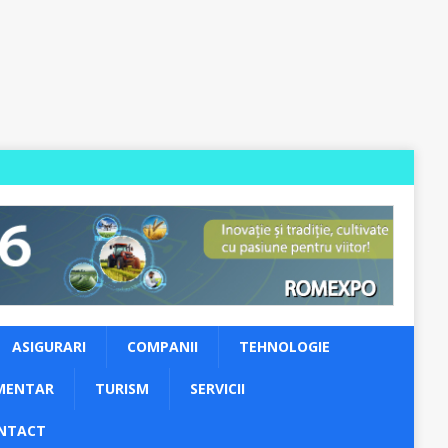
ASIGURARI
COMPANII
TEHNOLOGIE
MENTAR
TURISM
SERVICII
NTACT