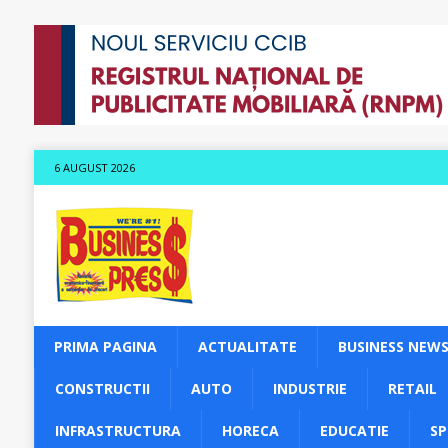
6 AUGUST 2026
PRIMA PAGINA
ACTUALITATE
BUSINESS NEW
CONSTRUCTII
AUTO
INDUSTRIE
RETAIL
INFRASTRUCTURA
HORECA
EDUCATIE
S