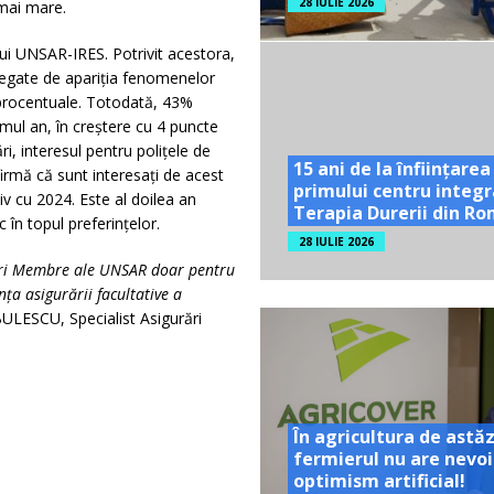
28 IULIE 2026
 mai mare.
ui UNSAR-IRES. Potrivit acestora,
legate de apariția fenomenelor
 procentuale. Totodată, 43%
imul an, în creștere cu 4 puncte
i, interesul pentru polițele de
15 ani de la înființarea
irmă că sunt interesați de acest
primului centru integr
v cu 2024. Este al doilea an
Terapia Durerii din R
 în topul preferințelor.
28 IULIE 2026
rări Membre ale UNSAR doar pentru
ța asigurării facultative a
ULESCU, Specialist Asigurări
În agricultura de astăz
fermierul nu are nevoi
optimism artificial!