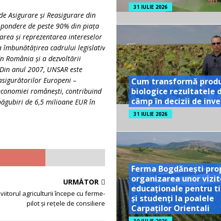
31 IULIE 2026
de Asigurare și Reasigurare din
 pondere de peste 90% din piața
area și reprezentarea intereselor
a îmbunătățirea cadrului legislativ
în România și a dezvoltării
. Din anul 2007, UNSAR este
asigurătorilor Europeni –
Cum transformă prod
biologice rezultatele 
 economiei românești, contribuind
câmp în decizii de inves
păgubiri de 6,5 milioane EUR în
31 IULIE 2026
Ferma Bogdănești pro
organizarea unor vizit
URMĂTOR
educaționale pentru ti
 viitorul agriculturii începe cu ferme-
și studenți la poalele
pilot și rețele de consiliere
Carpaților Orientali