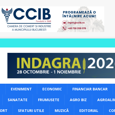
S
EVENIMENT
ECONOMIC
FINANCIAR BANCAR
SANATATE
FRUMUSETE
AGRO BIZ
AGROALI
PORT
SFATURI UTILE
MUZICĂ
EDITORIAL
CO