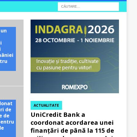
 un
i
i
mâniei
tru
e
donat
ACTUALITATE
ri de
UniCredit Bank a
e de
pentru
coordonat acordarea unei
de
finanțări de până la 115 de