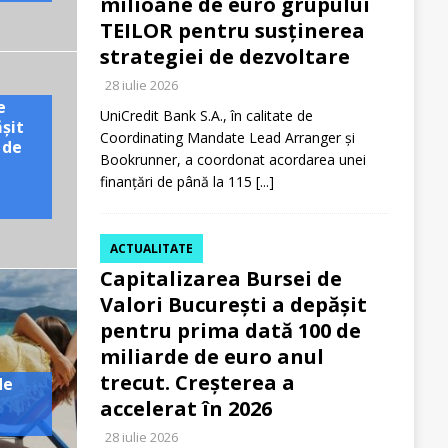
milioane de euro grupului
TEILOR pentru susținerea
strategiei de dezvoltare
28 iulie 2026
e
UniCredit Bank S.A., în calitate de
ășit
Coordinating Mandate Lead Arranger și
 de
Bookrunner, a coordonat acordarea unei
finanțări de până la 115
[...]
ACTUALITATE
Capitalizarea Bursei de
Valori București a depășit
pentru prima dată 100 de
miliarde de euro anul
trecut. Creșterea a
de
accelerat în 2026
28 iulie 2026