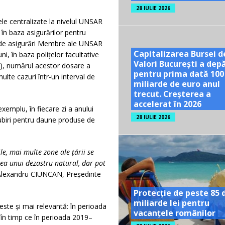
28 IULIE 2026
le centralizate la nivelul UNSAR
 în baza asigurărilor pentru
e de asigurări Membre ale UNSAR
Capitalizarea Bursei d
i, în baza polițelor facultative
Valori București a dep
4), numărul acestor dosare a
pentru prima dată 100
te cazuri într-un interval de
miliarde de euro anul
trecut. Creșterea a
accelerat în 2026
xemplu, în fiecare zi a anului
28 IULIE 2026
gubiri pentru daune produse de
ile, mai multe zone ale țării se
rea unui dezastru natural, dar pot
Alexandru CIUNCAN, Președinte
Protecție de peste 85 
miliarde lei pentru
este și mai relevantă: în perioada
vacanțele românilor
 în timp ce în perioada 2019–