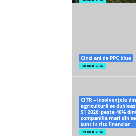
30 IULIE 2026
Cinci ani de PPC blue
30 IULIE 2026
CITR – Insolvențele din
agricultură se dubleaz
S1 2026; peste 40% din
companiile mari din se
sunt în risc financiar
29 IULIE 2026