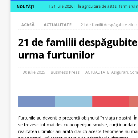
[ 31 iulie 2026 ]
În agricultura de astăzi, fermierul 
NOUTĂȚI
[ 31 iulie 2026 ]
Cum transformă produsele biologice
ACASĂ
ACTUALITATE
21 de familii despăgubite zilnic
[ 30 iulie 2026 ]
Ferma Bogdănești propune organizar
Carpaților Orientali
ACTUALITATE
21 de familii despăgubite 
[ 30 iulie 2026 ]
Cinci ani de PPC blue
ACTUALITA
urma furtunilor
[ 29 iulie 2026 ]
CITR – Insolvențele din agricultur
sunt în risc financiar
ACTUALITATE
30 iulie 2025
Business Press
ACTUALITATE
,
Asigurari
,
Com
Furtunile au devenit o prezență obișnuită în viața noastră. În 
se trezesc tot mai des cu acoperișuri smulse, curți inundate 
realitatea ultimilor ani arată clar că aceste fenomene nu mai 