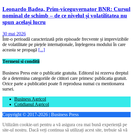
Leonardo Badea, Prim-viceguvernator BNR: Cursul
nominal de schimb – de ce nivelul și volatilitatea nu
spun același lucru
30 mai 2026
Într-o perioadă caracterizată prin episoade frecvente și imprevizibile
de volatilitate pe piețele internaționale, înțelegerea modului în care
aceasta se propagă
[...]
Termeni si conditii
Business Press este o publicatie gratuita. Editorul isi rezerva dreptul
de a determina categoriile de cititori care primesc publicatia gratuit.
Orice parte a publicatiei poate fi reprodusa numai cu mentionarea
sursei.
Business Agricol
Cotidianul Agricol
Copyright © 2017-2026 | Business Press
Utilizăm cookie-uri pentru a vă asigura cea mai bună experiență pe
site-ul nostru. Dacă veți continua să utilizați acest site, trebuie să vă