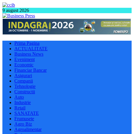
9 august 2026
Prima Pagina
ACTUALITATE
Business News
Eveniment
Economic
Financiar Bancar
Asigurari
Companii
Tehnologie
Constructii
Auto
Industrie
Retail
SANATATE
Frumusete
Agro Biz
Agroalimentar