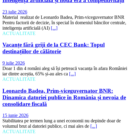
Inteligența artificială și noua eră a competitivității
23 iulie 2026
Material realizat de Leonardo Badea, Prim-viceguvernator BNR
Pentru factorii de decizie, în special în domeniul băncilor centrale,
inteligența artificială (AI)
[...]
ACTUALITATE
Vacanțe fără griji de la CEC Bank: Topul
destinațiilor de călătorie
9 iulie 2026
Doar 1 din 4 români aleg să își petreacă vacanța în afara României
iar dintre aceștia, 65% și-au ales ca
[...]
ACTUALITATE
Leonardo Badea, Prim-viceguvernator BNR:
Dinamica datoriei publice în România și nevoia de
consolidare fiscală
15 iunie 2026
Stabilitatea pe termen lung a unei economii nu depinde doar de
volumul brut al datoriei publice, ci mai ales de
[...]
ACTUALITATE