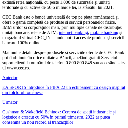
extinsă rețea națională, cu peste 1.000 de sucursale și unități
teritoriale și cu active de 50,6 miliarde lei, la sfârșitul lui 2021.
CEC Bank este o bancă universală de top pe piața românească și
oferă o gamă completă de produse și servicii persoanelor fizice,
IMM-urilor și corporațiilor mari, prin multiple canale de distribuție:
unități bancare, rețele de ATM,
internet banking
,
mobile banking
și
magazinul virtual CEC_IN – unde pot fi accesate produse și servicii
bancare 100% online.
Mai multe detalii despre produsele și serviciile oferite de CEC Bank
pot fi obținute în orice unitate a Băncii, apelând gratuit Serviciul
suport clienți la numărul de telefon 0.800.800.848 sau accesând site-
ul www.cec.ro.
Anterior
EA SPORTS introduce în FIFA 22 un echipament cu design inspirat
din folclorul românesc
Următor
Cushman & Wakefield Echinox: Cererea de spații industriale și
logistice a crescut cu 50% în primul trimestru. 2022 ar putea
consemna un nou record al tranzacțiilor