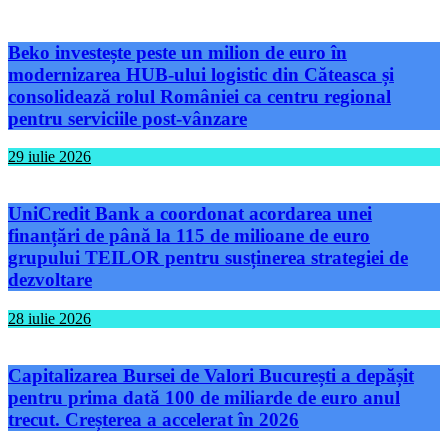
Beko investește peste un milion de euro în
modernizarea HUB-ului logistic din Căteasca și
consolidează rolul României ca centru regional
pentru serviciile post-vânzare
29 iulie 2026
UniCredit Bank a coordonat acordarea unei
finanțări de până la 115 de milioane de euro
grupului TEILOR pentru susținerea strategiei de
dezvoltare
28 iulie 2026
Capitalizarea Bursei de Valori București a depășit
pentru prima dată 100 de miliarde de euro anul
trecut. Creșterea a accelerat în 2026