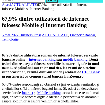
după:
Acasă
ACTUALITATE
67,9% dintre utilizatorii de Internet
folosesc Mobile și Internet Banking
67,9% dintre utilizatorii de Internet
folosesc Mobile și Internet Banking
5 mai 2022
Business Press
ACTUALITATE
,
Financiar Bancar
,
Tehnologie
67,9% dintre utilizatorii români de internet folosesc serviciile
bancare online –
internet banking
sau
mobile banking
. Două
treimi dintre aceștia folosesc serviciile bancare digitale în mod
uzual – săptămânal sau chiar mai des, iar restul de o treime
sunt ocazionali, rezultă dintr-un sondaj realizat de
CEC Bank
în parteneriat cu comparatorul bancar FinZoom.ro.
63,6% dintre respondenți au obiceiul să țină evidența veniturilor și
cheltuielilor și își urmăresc bugetul lunar. Și, odată cu dezvoltarea
serviciilor de
Internet
și
Mobile banking
, acest lucru este mult mai
ușor, aplicațiile bancare digitale oferind o perspectivă de ansamblu
asupra soldurilor și asupra veniturilor și cheltuielilor.