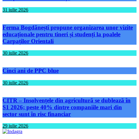
31 iulie 2026
Ferma Bogdănești propune organizarea unor vizite
educaționale pentru tineri și studenți la poalele
Carpaților Orientali
30 iulie 2026
Cinci ani de PPC blue
30 iulie 2026
CITR – Insolvențele din agricultură se dublează în
S1 2026; peste 40% dintre companiile mari din
sector sunt în risc financiar
29 iulie 2026