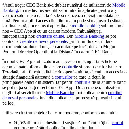
”Anul trecut CEC Bank și-a dublat numărul de utilizatori de
Mobile
Banking
. În medie, fiecare utilizator intră în aplicație pentru a-și
verifica soldurile o dată la 4 zile și realizează operațiuni odată pe
lună. Pentru a oferi acces clienților mai repede și mai ușor la situația
lor financiară, am relansat aplicația de
mobile banking
sub un nume
nou – CEC App și cu un design modern, îmbunătățit și
funcționalități noi:
creditare online
. Din
Mobile Banking
se pot
contracta
credite de nevoi personale
, printr-un flux scurt, fără
documente suplimentare și cu acordare pe loc”, declară Mugur
Podaru, Director Operațiuni la Distanță în cadrul CEC Bank.
În noul CEC App, utilizatorii au acces cu un singur tap/click pe
ecran la toate informațiile despre
conturile
și produsele lor bancare.
Totodată, prin funcționalitățile de open banking, clienții au acces la o
situație financiară agregată a
conturilor
pe care le dețin la
principalele bănci din sistem. Iar pentru
conturile
de la anumite bănci
se pot iniția și plăți direct din CEC App. De asemenea, utilizatorii
eligibili ai serviciilor de
Mobile Banking
pot aplica pentru
creditul
de nevoi personale
direct din aplicație și primesc răspunsul și banii
pe loc.
Utilizarea instrumentelor bancare moderne, conform sondajului:
60,5% dintre cei chestionați susțin că au făcut plăți cu
cardul
pentru cumpărături online în ultimele trei luni