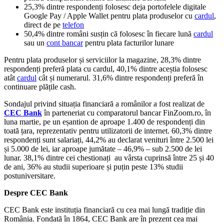
25,3% dintre respondenți folosesc deja portofelele digitale
Google Pay / Apple Wallet pentru plata produselor cu
cardul
,
direct de pe
telefon
50,4% dintre români susțin că folosesc în fiecare lună
cardul
sau un
cont bancar
pentru plata facturilor lunare
Pentru plata produselor și serviciilor la magazine, 28,3% dintre
respondenți preferă plata cu cardul, 40,1% dintre aceștia folosesc
atât
cardul
cât și numerarul. 31,6% dintre respondenți preferă în
continuare plățile cash.
Sondajul privind situația financiară a românilor a fost realizat de
CEC Bank
în parteneriat cu comparatorul bancar FinZoom.ro, în
luna martie, pe un eșantion de aproape 1.400 de respondenți din
toată țara, reprezentativ pentru utilizatorii de internet. 60,3% dintre
respondenți sunt salariați, 44,2% au declarat venituri între 2.500 lei
și 5.000 de lei, iar aproape jumătate – 46,9% – sub 2.500 de lei
lunar. 38,1% dintre cei chestionați au vârsta cuprinsă între 25 și 40
de ani, 36% au studii superioare și puțin peste 13% studii
postuniversitare.
Despre CEC Bank
CEC Bank este instituția financiară cu cea mai lungă tradiție din
România. Fondată în 1864, CEC Bank are în prezent cea mai