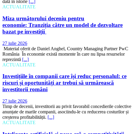
dată în istorie
[...]
ACTUALITATE
Miza următorului deceniu pentru
economie: Tranziția către un model de dezvoltare
bazat pe investiții
27 iulie 2026
Material oferit de Daniel Anghel, Country Managing Partner PwC
România În economie există momente în care nu lipsa resurselor
reprezintă
[...]
ACTUALITATE
Investițiile în companii care își reduc personalul: ce
riscuri și oportunități ar trebui să urmărească
investitorii români
27 iulie 2026
Timp de decenii, investitorii au privit favorabil concedierile colective
anunțate de marile companii, asociindu-le cu reducerea costurilor și
creșterea profitabilității.
[...]
ACTUALITATE