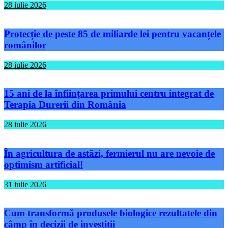
28 iulie 2026
Protecție de peste 85 de miliarde lei pentru vacanțele
românilor
28 iulie 2026
15 ani de la înființarea primului centru integrat de
Terapia Durerii din România
28 iulie 2026
În agricultura de astăzi, fermierul nu are nevoie de
optimism artificial!
31 iulie 2026
Cum transformă produsele biologice rezultatele din
câmp în decizii de investiții