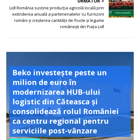
URMĂTOR
Lidl România susține producția agricolă locală prin
extinderea anuală a parteneriatelor cu furnizorii
români și creșterea cantității de fructe și legume
românești din Piața Lidl
Beko investește peste un
milion de euro în
modernizarea HUB-ului
logistic din Căteasca și
consolidează rolul României
ca centru regional pentru
serviciile post-vânzare