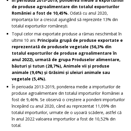
În perioada 2013-2019, ponderea medie a exporturilor
de produse agroalimentare din totalul exporturilor
României a fost de 10,45%.
Odată cu anul 2020,
importanța lor a crescut ajungând să reprezinte 13% din
totalul exporturilor românești.
Topul celor mai exportate produse a rămas neschimbat în
ultimii 10 ani.
Principala grupă de produse exportate e
reprezentată de produsele vegetale (56,3% din
totalul exporturilor de produse agroalimentare în
anul 2022), urmată de grupa Produselor alimentare,
băuturi și tutun (28,7%), Animale vii și produse
animale (9,6%) și Grăsimi și uleiuri animale sau
vegetale (5,4%).
În perioada 2013-2019, ponderea medie a importurilor de
produse agroalimentare din totalul importurilor României a
fost de 9,46%. Se observă o creștere a ponderii importurilor
începând cu anul 2020, când au reprezentat 11,09% din
totalul importurilor, urmate de o ușoară scădere, astfel că
în anul 2022 valoarea importurilor a fost de 10,52% din
total.