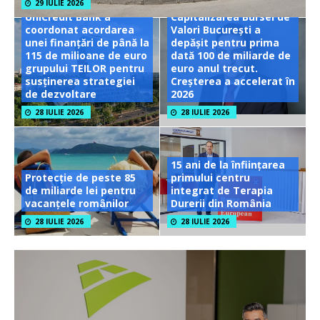
29 IULIE 2026
UniCredit Bank a
Capitalizarea Bursei de
coordonat acordarea
Valori București a
unei finanțări de până la
depășit pentru prima
115 de milioane de euro
dată 100 de miliarde de
grupului TEILOR pentru
euro anul trecut.
susținerea strategiei
Creșterea a accelerat în
de dezvoltare
2026
28 IULIE 2026
28 IULIE 2026
15 ani de la înființarea
Protecție de peste 85
primului centru
de miliarde lei pentru
integrat de Terapia
vacanțele românilor
Durerii din România
28 IULIE 2026
28 IULIE 2026