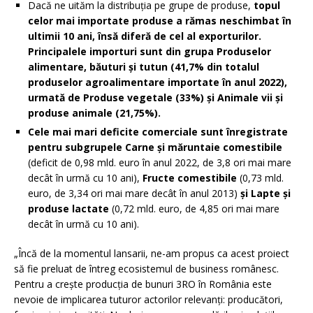
Dacă ne uităm la distribuția pe grupe de produse,
topul
celor mai importate produse a rămas neschimbat în
ultimii 10 ani, însă diferă de cel al exporturilor.
Principalele importuri sunt din grupa Produselor
alimentare, băuturi și tutun (41,7% din totalul
produselor agroalimentare importate în anul 2022),
urmată de Produse vegetale (33%) și Animale vii și
produse animale (21,75%).
Cele mai mari deficite comerciale sunt înregistrate
pentru subgrupele Carne și măruntaie comestibile
(deficit de 0,98 mld. euro în anul 2022, de 3,8 ori mai mare
decât în urmă cu 10 ani),
Fructe comestibile
(0,73 mld.
euro, de 3,34 ori mai mare decât în anul 2013)
și
Lapte și
produse lactate
(0,72 mld. euro, de 4,85 ori mai mare
decât în urmă cu 10 ani).
„Încă de la momentul lansarii, ne-am propus ca acest proiect
să fie preluat de întreg ecosistemul de business românesc.
Pentru a crește producția de bunuri 3RO în România este
nevoie de implicarea tuturor actorilor relevanți: producători,