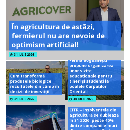
În agricultura de astăzi,
fermierul nu are nevoie de
optimism artificial!
31 IULIE 2026
Ferma Bogdănești
propune organizarea
unor vizite
Cum transformă
educaționale pentru
produsele biologice
tineri și studenți la
rezultatele din câmp în
poalele Carpaților
decizii de investiții
Orientali
31 IULIE 2026
30 IULIE 2026
CITR – Insolvențele din
agricultură se dublează
în S1 2026; peste 40%
dintre companiile mari