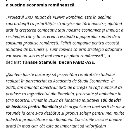
a susține economia românească.
„Proiectul 3RO, inițiat de PENNY România, este în deplină
concordanță cu prioritățile strategice ale țării noastre, ajutând
atât la creșterea competitivității noastre economice și implicit a
rezilienței, cât și la cererea crescândă a poporului român de a
consuma produse românești. Felicit compania pentru această
inițiativă de business și sunt convins că prin strategia adoptată
vor avea un succes și mai mare pe piața românească
.”, a
declarat
Tănase Stamule, Decan FABIZ-ASE.
„
Suntem foarte bucuroși să prezentăm rezultatele studiului
realizat în parteneriat cu Academia de Studii Economice. În
2020, am anunțat obiectivul 3RO de a crește la raft numărul de
produse cu ingredientul din România, procesate și ambalate în
țara noastră, urmat în 2022 de lansarea inițiativei
100 de idei
de business pentru România
și de organizarea unei serii de mese
rotunde la care s-au dezbătut și propus soluții pentru mai multe
industrii producătoare din România. Concluziile acestei analize
arată în mod clar cât este de important să valorificăm