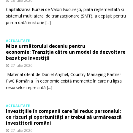
28 iulie 2026
Capitalizarea Bursei de Valori București, piața reglementată și
sistemul multilateral de tranzacționare (SMT), a depășit pentru
prima dată în istorie
[...]
ACTUALITATE
Miza următorului deceniu pentru
economie: Tranziția către un model de dezvoltare
bazat pe investiții
27 iulie 2026
Material oferit de Daniel Anghel, Country Managing Partner
PwC România În economie există momente în care nu lipsa
resurselor reprezintă
[...]
ACTUALITATE
Investițiile în companii care își reduc personalul:
ce riscuri și oportunități ar trebui să urmărească
investitorii români
27 iulie 2026