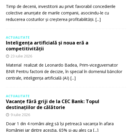
Timp de decenii, investitorii au privit favorabil concedierile
colective anunțate de marile companii, asociindu-le cu
reducerea costurilor și creșterea profitabilității.
[...]
ACTUALITATE
Inteligența artificială și noua eră a
competitivității
23 iulie 2026
Material realizat de Leonardo Badea, Prim-viceguvernator
BNR Pentru factorii de decizie, în special în domeniul băncilor
centrale, inteligența artificială (AI)
[...]
ACTUALITATE
Vacanțe fără griji de la CEC Bank: Topul
destinațiilor de călătorie
9 iulie 2026
Doar 1 din 4 români aleg să își petreacă vacanța în afara
României iar dintre aceștia, 65% și-au ales ca
[...]