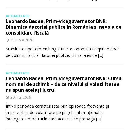
ACTUALITATE
Leonardo Badea, Prim-viceguvernator BNR:
Dinamica datoriei publice în România și nevoia de
consolidare fiscală
15 iunie 2026
Stabilitatea pe termen lung a unei economii nu depinde doar
de volumul brut al datoriei publice, ci mai ales de
[...]
ACTUALITATE
Leonardo Badea, Prim-viceguvernator BNR: Cursul
nominal de schimb – de ce nivelul și volatilitatea
nu spun același lucru
30 mai 2026
Într-o perioadă caracterizată prin episoade frecvente și
imprevizibile de volatilitate pe piețele internaționale,
înțelegerea modului în care aceasta se propagă
[...]