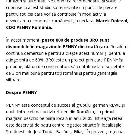
furnizori și autorități. Ne dorim ca recomandările și soluțiile
cuprinse în acest studiu să reprezinte un punct de plecare
pentru toți cei care vor să contribuie în mod activ la
dezvoltarea economiei românești”, a declarat
Marek Dolezal,
COO PENNY România.
În acest moment,
peste 800 de produse 3RO sunt
disponibile în magazinele PENNY din toată țara
. Retailerul
continuă demersurile pentru a crește acest număr și pentru a
atinge ținta de 60%. 3RO este un proiect prin care PENNY își
propune, alături de consumatori, să contribuie la o societate
de 3 ori mai bună pentru toți românii și pentru generațiile
viitoare.
Despre PENNY
PENNY este conceptul de succes al grupului german REWE și
unul dintre cei mai activi retaileri din România, cu primul
magazin deschis pe piața locală în anul 2005. Întreaga rețea
este deservită de patru centre logistice situate în localitățile
Ștefăneștii de Jos, Turda, Bacău și Filiași. În prezent, rețeaua