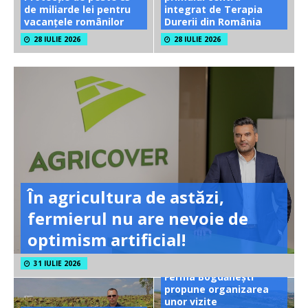
de miliarde lei pentru
integrat de Terapia
vacanțele românilor
Durerii din România
28 IULIE 2026
28 IULIE 2026
În agricultura de astăzi,
fermierul nu are nevoie de
optimism artificial!
31 IULIE 2026
Ferma Bogdănești
propune organizarea
unor vizite