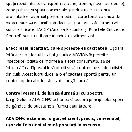
spații rezidențiale, transport (avioane, trenuri, nave, autobuze),
zone publice și spații comerciale și industriale. Datorită
profilului lor favorabil pentru mediu și caracteristica unică de
bioactivare, ADVION® Gândaci Gel și ADVION® Furnici Gel
sunt certificate HACCP (Analiza Riscurilor și Punctele Critice de
Control) pentru utilizare în industria alimentară.
Efect letal întârziat, care sporește eficacitatea.
Ușoara
întârziere a efectul letal al gelurilor ADVION® permite
insectelor, odată ce momeala a fost consumată, să se
întoarcă în adăpostul lor/colonii și să contamineze alți indivizi
din cuib. Acest lucru duce la o eficacitate sporită pentru un
control optim al infestării și de lungă durată.
Control versatil, de lungă durată si cu spectru
larg.
Gelurile ADVION® acționează asupra principalelor specii
de gândaci de bucătărie și furnici dăunătoare.
ADVION® este unic, sigur, eficient, precis, convenabil,
ușor de folosit și elimină populațiile ascunse.