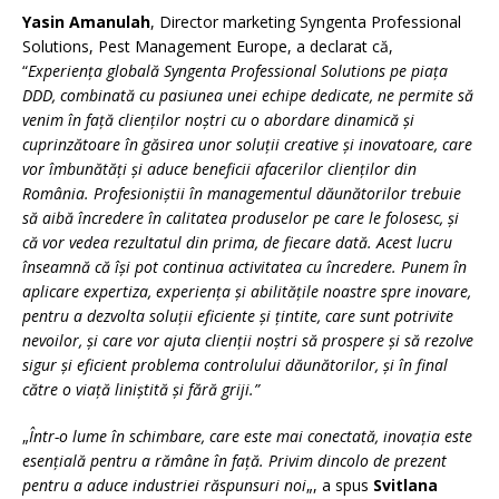
Yasin Amanulah
, Director marketing Syngenta Professional
Solutions, Pest Management Europe, a declarat că,
“
Experiența globală Syngenta Professional Solutions pe piața
DDD, combinată cu pasiunea unei echipe dedicate, ne permite să
venim în față clienților noștri cu o abordare dinamică și
cuprinzătoare în găsirea unor soluții creative și inovatoare, care
vor îmbunătăți și aduce beneficii afacerilor clienților din
România. Profesioniștii în managementul dăunătorilor trebuie
să aibă încredere în calitatea produselor pe care le folosesc, și
că vor vedea rezultatul din prima, de fiecare dată. Acest lucru
înseamnă că își pot continua activitatea cu încredere.
Punem în
aplicare expertiza, experiența și abilitățile noastre spre inovare,
pentru a dezvolta soluții eficiente și țintite, care sunt potrivite
nevoilor, și care vor ajuta clienții noștri să prospere și să rezolve
sigur și eficient problema controlului dăunătorilor, și în final
către o viață liniștită și fără griji.
”
„
Într-o lume în schimbare, care este mai conectată, inovația este
esențială pentru a rămâne în față. Privim dincolo de prezent
pentru a aduce industriei răspunsuri noi
„, a spus
Svitlana