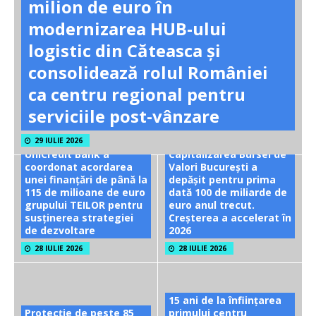
milion de euro în
modernizarea HUB-ului
logistic din Căteasca și
consolidează rolul României
ca centru regional pentru
serviciile post-vânzare
29 IULIE 2026
UniCredit Bank a
Capitalizarea Bursei de
coordonat acordarea
Valori București a
unei finanțări de până la
depășit pentru prima
115 de milioane de euro
dată 100 de miliarde de
grupului TEILOR pentru
euro anul trecut.
susținerea strategiei
Creșterea a accelerat în
de dezvoltare
2026
28 IULIE 2026
28 IULIE 2026
15 ani de la înființarea
Protecție de peste 85
primului centru