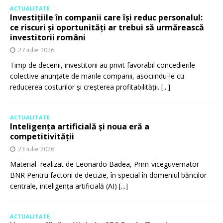
ACTUALITATE
Investițiile în companii care își reduc personalul:
ce riscuri și oportunități ar trebui să urmărească
investitorii români
27 iulie 2026
Timp de decenii, investitorii au privit favorabil concedierile
colective anunțate de marile companii, asociindu-le cu
reducerea costurilor și creșterea profitabilității.
[...]
ACTUALITATE
Inteligența artificială și noua eră a
competitivității
23 iulie 2026
Material realizat de Leonardo Badea, Prim-viceguvernator
BNR Pentru factorii de decizie, în special în domeniul băncilor
centrale, inteligența artificială (AI)
[...]
ACTUALITATE