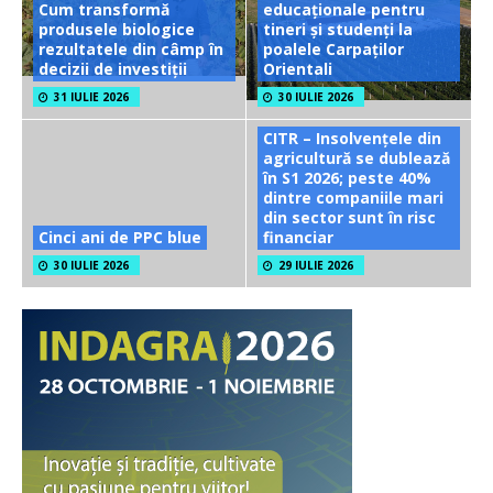
Cum transformă
educaționale pentru
produsele biologice
tineri și studenți la
rezultatele din câmp în
poalele Carpaților
decizii de investiții
Orientali
31 IULIE 2026
30 IULIE 2026
CITR – Insolvențele din
agricultură se dublează
în S1 2026; peste 40%
dintre companiile mari
din sector sunt în risc
Cinci ani de PPC blue
financiar
30 IULIE 2026
29 IULIE 2026