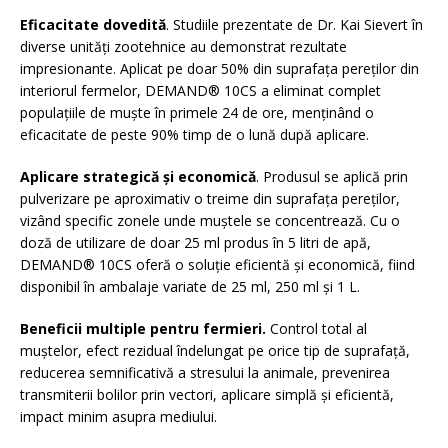
Eficacitate dovedită
. Studiile prezentate de Dr. Kai Sievert în
diverse unități zootehnice au demonstrat rezultate
impresionante. Aplicat pe doar 50% din suprafața pereților din
interiorul fermelor, DEMAND® 10CS a eliminat complet
populațiile de muște în primele 24 de ore, menținând o
eficacitate de peste 90% timp de o lună după aplicare.
Aplicare strategică și economică
. Produsul se aplică prin
pulverizare pe aproximativ o treime din suprafața pereților,
vizând specific zonele unde muștele se concentrează. Cu o
doză de utilizare de doar 25 ml produs în 5 litri de apă,
DEMAND® 10CS oferă o soluție eficientă și economică, fiind
disponibil în ambalaje variate de 25 ml, 250 ml și 1 L.
Beneficii multiple pentru fermieri.
Control total al
muștelor, efect rezidual îndelungat pe orice tip de suprafață,
reducerea semnificativă a stresului la animale, prevenirea
transmiterii bolilor prin vectori, aplicare simplă și eficientă,
impact minim asupra mediului.