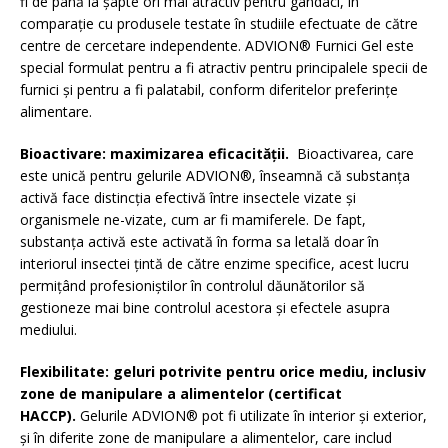
fi de până la șapte ori mai atractiv pentru gândaci, în
comparație cu produsele testate în studiile efectuate de către
centre de cercetare independente. ADVION® Furnici Gel este
special formulat pentru a fi atractiv pentru principalele specii de
furnici și pentru a fi palatabil, conform diferitelor preferințe
alimentare.
Bioactivare: maximizarea eficacității.
Bioactivarea, care
este unică pentru gelurile ADVION®, înseamnă că substanța
activă face distincția efectivă între insectele vizate și
organismele ne-vizate, cum ar fi mamiferele. De fapt,
substanța activă este activată în forma sa letală doar în
interiorul insectei țintă de către enzime specifice, acest lucru
permițând profesioniștilor în controlul dăunătorilor să
gestioneze mai bine controlul acestora și efectele asupra
mediului.
Flexibilitate: geluri potrivite pentru orice mediu, inclusiv
zone de manipulare a alimentelor (certificat
HACCP).
Gelurile ADVION® pot fi utilizate în interior și exterior,
și în diferite zone de manipulare a alimentelor, care includ