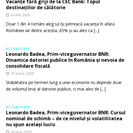
Vacanțe fără griji de la CEC Bank: Topul
destinațiilor de călătorie
9 iulie 2026
Doar 1 din 4 români aleg să își petreacă vacanța în afara
României iar dintre aceștia, 65% și-au ales ca
[...]
ACTUALITATE
Leonardo Badea, Prim-viceguvernator BNR:
Dinamica datoriei publice în România și nevoia de
consolidare fiscală
15 iunie 2026
Stabilitatea pe termen lung a unei economii nu depinde doar
de volumul brut al datoriei publice, ci mai ales de
[...]
ACTUALITATE
Leonardo Badea, Prim-viceguvernator BNR: Cursul
nominal de schimb – de ce nivelul și volatilitatea
nu spun același lucru
30 mai 2026