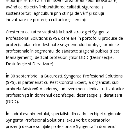
reputație remarcabilă în dezvoltarea produselor inovatoare,
având ca obiectiv îmbunătățirea calității, siguranței și
sustenabilității agriculturii prin știință de vârf și soluții
inovatoare de protecția culturilor și semințe.
Creșterea calitatea vieții stă la bază strategiei Syngenta
Professional Solutions (SPS), care are în portofoliu produse de
protecția plantelor destinate segmenetului hooby și produse
profesionale în segmentul de sănătate și igienă publică (Pest
Management), dedicat profesioniștilor DDD (Desinsecție,
Dezinfecție și Deratizare).
În 30 septembrie, la București, Syngenta Profesional Solutions
(SPS), în parteneriat cu Pest Control Expert, a organizat, sub
umbrela Advion® Academy, un eveniment dedicat utilizatorilor
profesioniști în domeniul dezinfecției, dezinsecției și deratizării
(DDD).
În cadrul evenimentului, specialiști din cadrul echipei regionale
Syngenta Profesional Solutions le-au vorbit operatorilor
prezenți despre soluțiile profesionale Syngenta în domeniul