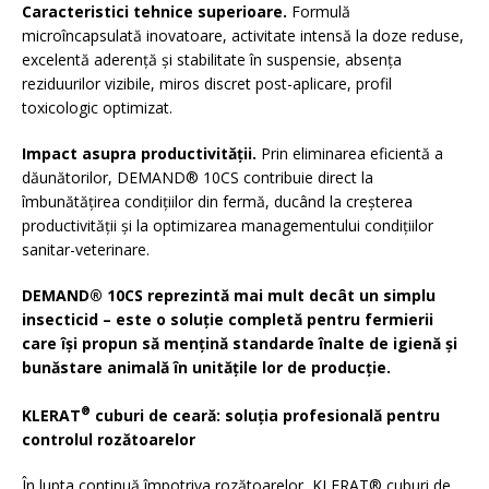
Caracteristici tehnice superioare.
Formulă
microîncapsulată inovatoare, activitate intensă la doze reduse,
excelentă aderență și stabilitate în suspensie, absența
reziduurilor vizibile, miros discret post-aplicare, profil
toxicologic optimizat.
Impact asupra productivității.
Prin eliminarea eficientă a
dăunătorilor, DEMAND® 10CS contribuie direct la
îmbunătățirea condițiilor din fermă, ducând la creșterea
productivității și la optimizarea managementului condițiilor
sanitar-veterinare.
DEMAND® 10CS reprezintă mai mult decât un simplu
insecticid – este o soluție completă pentru fermierii
care își propun să mențină standarde înalte de igienă și
bunăstare animală în unitățile lor de producție.
®
KLERAT
cuburi de ceară: soluția profesională pentru
controlul rozătoarelor
În lupta continuă împotriva rozătoarelor, KLERAT® cuburi de