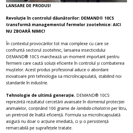
LANSARE DE PRODUS!
Revoluție în controlul dăunătorilor: DEMAND® 10CS
transformă managementul fermelor zootehnice: AICI
NU ZBOARĂ NIMIC!
În contextul provocărilor tot mai complexe cu care se
confruntă sectorul zootehnic, lansarea insecticidului
DEMAND® 10CS marchează un moment important pentru
fermierii care caută soluții eficiente în controlul și combaterea
muștelor. Acest produs profesional aduce o abordare
inovatoare prin tehnologia sa microîncapsulată, stabilind noi
standarde în industrie.
Tehnologie de ultimă generație.
DEMAND® 10CS
reprezintă rezultatul cercetării avansate în domeniul protecției
animalelor, conținând 100 grame de
lambda-cihalotrin
per litru,
un piretroid de înaltă eficiență. Formula sa microîncapsulată
asigură nu doar o acțiune imediată, ci și o persistență
remarcabilă pe suprafețele tratate.