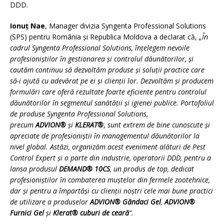
DDD.
Ionuț Nae
, Manager divizia Syngenta Professional Solutions
(SPS) pentru România și Republica Moldova a declarat că,
„În
cadrul Syngenta Professional Solutions, înțelegem nevoile
profesioniștilor în gestionarea și controlul dăunătorilor, și
cautăm continuu să dezvoltăm produse și soluții practice care
să-i ajută cu adevărat pe ei și clienții lor. Dezvoltăm și producem
formulări care oferă rezultate foarte eficiente pentru controlul
dăunătorilor în segmentul sanătății și igienei publice. Portofoliul
de produse Syngenta Professional Solutions,
precum
ADVION®
și
KLERAT®
,
sunt extrem de bine cunoscute și
apreciate de profesioniștii în managementul dăunătorilor la
nivel global. Astăzi, organizăm acest eveniment alături de Pest
Control Expert și o parte din industrie, operatorii DDD, pentru a
lansa produsul
DEMAND® 10CS
, un produs de top, dedicat
profesioniștilor în combaterea muștelor din fermele zootehnice,
dar și pentru a împartăși cu clienții noștri cele mai bune practici
de utilizare a produselor
ADVION® Găndaci Gel
,
ADVION®
Furnici Gel
și
Klerat® cuburi de ceară
”.