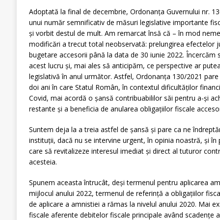
Adoptată la final de decembrie, Ordonanța Guvernului nr. 1
unui număr semnificativ de măsuri legislative importante fis
și vorbit destul de mult. Am remarcat însă că – în mod nemer
modificări a trecut total neobservată: prelungirea efectelor jur
bugetare accesorii până la data de 30 iunie 2022. Încercăm 
acest lucru și, mai ales să anticipăm, ce perspective ar put
legislativă în anul următor. Astfel, Ordonanța 130/2021 pare 
doi ani în care Statul Român, în contextul dificultăților fin
Covid, mai acordă o șansă contribuabililor săi pentru a-și achi
restante și a beneficia de anularea obligațiilor fiscale accesor
Suntem deja la a treia astfel de șansă și pare ca ne îndrept
instituții, dacă nu se intervine urgent, în opinia noastră, și î
care să revitalizeze interesul imediat și direct al tuturor cont
acesteia.
Spunem aceasta întrucât, deși termenul pentru aplicarea amni
mijlocul anului 2022, termenul de referință a obligațiilor fisca
de aplicare a amnistiei a rămas la nivelul anului 2020. Mai ex
fiscale aferente debitelor fiscale principale având scadențe 