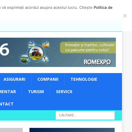
să vă exprimați acordul asupra acestui lucru. Citește
Politica de
ASIGURARI
COMPANII
TEHNOLOGIE
MENTAR
TURISM
SERVICII
NTACT