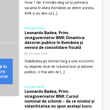
Doar 1 din 4 români aleg să își petreacă
vacanța în afara României iar dintre aceștia,
65% și-au ales ca
[...]
ACTUALITATE
Leonardo Badea, Prim-
viceguvernator BNR: Dinamica
datoriei publice în România și
nevoia de consolidare fiscală
15 iunie 2026
Stabilitatea pe termen lung a unei economii
ă în
nu depinde doar de volumul brut al datoriei
tre
publice, ci mai ales de
[...]
ctor
ACTUALITATE
Leonardo Badea, Prim-
viceguvernator BNR: Cursul
nominal de schimb – de ce nivelul și
volatilitatea nu spun același lucru