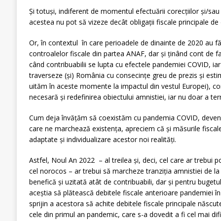
Și totuși, indiferent de momentul efectuării corecțiilor și/sau 
acestea nu pot să vizeze decât obligații fiscale principale de
Or, în contextul în care perioadele de dinainte de 2020 au fă
controalelor fiscale din partea ANAF, dar și ținând cont de fa
când contribuabilii se lupta cu efectele pandemiei COVID, iar 
traverseze (și) România cu consecințe greu de prezis și es
uităm în aceste momente la impactul din vestul Europei), c
necesară și redefinirea obiectului amnistiei, iar nu doar a te
Cum deja învățăm să coexistăm cu pandemia COVID, devenită
care ne marchează existența, apreciem că și măsurile fiscal
adaptate și individualizare acestor noi realități.
Astfel, Noul An 2022 – al treilea și, deci, cel care ar trebui po
cel norocos – ar trebui să marcheze tranziția amnistiei de l
benefică și uzitată atât de contribuabili, dar și pentru bugetul
aceștia să plătească debitele fiscale anterioare pandemiei în
sprijin a acestora să achite debitele fiscale principale născu
cele din primul an pandemic, care s-a dovedit a fi cel mai difi