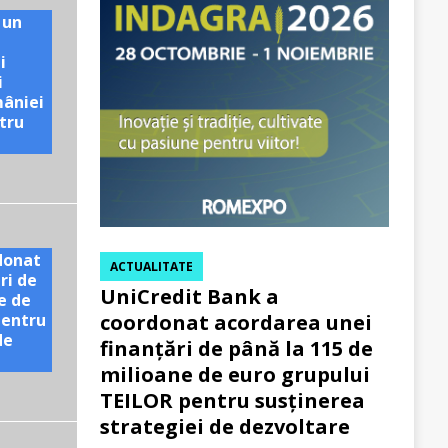
 un
i
i
mâniei
tru
e
donat
ACTUALITATE
ri de
UniCredit Bank a
e de
pentru
coordonat acordarea unei
de
finanțări de până la 115 de
milioane de euro grupului
TEILOR pentru susținerea
strategiei de dezvoltare