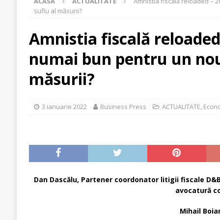
ACASĂ
ACTUALITATE
Amnistia fiscală reloaded – 
Carpaților Orientali
ACTUALITATE
suflu al măsurii?
[ 30 iulie 2026 ]
Cinci ani de PPC blue
ACTUALI
Amnistia fiscală reloaded
[ 29 iulie 2026 ]
CITR – Insolvențele din agricultu
numai bun pentru un nou
sunt în risc financiar
ACTUALITATE
[ 31 iulie 2026 ]
În agricultura de astăzi, fermieru
măsurii?
3 ianuarie 2022
Business Press
ACTUALITATE
,
Econ
Dan Dascălu, Partener coordonator litigii fiscale D&B
avocatură c
Mihail Boia