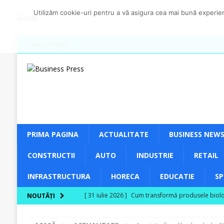
Utilizăm cookie-uri pentru a vă asigura cea mai bună experienț
7 AUGUST 2026
PRIMA PAGINA
ACTUALITATE
BUSINESS NEW
CONSTRUCTII
AUTO
INDUSTRIE
RETAIL
INFRASTRUCTURA
HORECA
EDUCATIE
S
[ 31 iulie 2026 ]
Cum transformă produsele biologi
NOUTĂȚI
[ 30 iulie 2026 ]
Ferma Bogdănești propune organiz