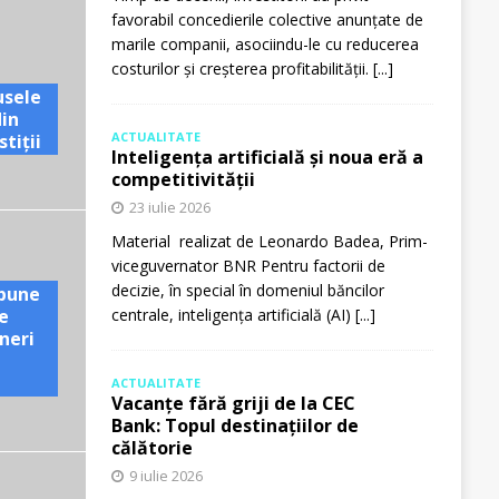
favorabil concedierile colective anunțate de
marile companii, asociindu-le cu reducerea
costurilor și creșterea profitabilității.
[...]
usele
din
ACTUALITATE
tiții
Inteligența artificială și noua eră a
competitivității
23 iulie 2026
Material realizat de Leonardo Badea, Prim-
viceguvernator BNR Pentru factorii de
decizie, în special în domeniul băncilor
pune
e
centrale, inteligența artificială (AI)
[...]
neri
ACTUALITATE
Vacanțe fără griji de la CEC
Bank: Topul destinațiilor de
călătorie
9 iulie 2026