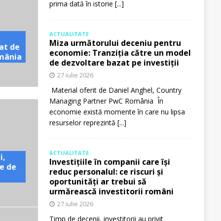
prima dată în istorie
[...]
ACTUALITATE
Miza următorului deceniu pentru
at de
economie: Tranziția către un model
omânia
de dezvoltare bazat pe investiții
27 iulie 2026
Material oferit de Daniel Anghel, Country
Managing Partner PwC România În
economie există momente în care nu lipsa
resurselor reprezintă
[...]
ACTUALITATE
i,
Investițiile în companii care își
e de
reduc personalul: ce riscuri și
oportunități ar trebui să
urmărească investitorii români
27 iulie 2026
Timp de decenii, investitorii au privit