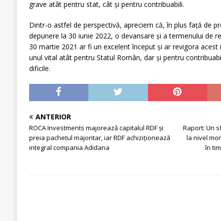
grave atât pentru stat, cât și pentru contribuabili.
Dintr-o astfel de perspectivă, apreciem că, în plus față de p
depunere la 30 iunie 2022, o devansare și a termenului de re
30 martie 2021 ar fi un excelent început și ar revigora acest 
unul vital atât pentru Statul Român, dar și pentru contribuabi
dificile.
ANTERIOR
ROCA Investments majorează capitalul RDF și
Raport: Un sfe
preia pachetul majoritar, iar RDF achiziționează
la nivel mo
integral compania Adidana
în ti