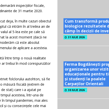
demarării inspecțiilor fiscale,
 dinainte de 31 martie 2020.
Cum transformă prod
cut deja, în multe cazuri obiectul
biologice rezultatele 
ptul că intrăm în al treilea an de
câmp în decizii de inves
valul al 5-lea este pe cale să
timat la acest moment (dacă ne
31 IULIE 2026
onsiderăm că este absolut
rmenului de aplicare a acesteia.
 între timp o nouă realitate
e ar trebui în mod corespunzător
Ferma Bogdănești pro
organizarea unor vizit
educaționale pentru ti
și studenți la poalele
trivit folclorului autohton, să fie
Carpaților Orientali
a o măsură fiscală (extrem de
 de stat) care i-a ajutat pe
30 IULIE 2026
 timpul acesteia, într-una de
te în timpul pandemiei, mai ales
cil și cu consecințele cele mai