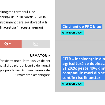
relungirea termenului de
ferință de la 30 martie 2020 la
instrument care s-a dovedit a fi
Cinci ani de PPC blue
lii acestuia în aceste vremuri
30 IULIE 2026
URMĂTOR
CITR – Insolvențele din
rt dintre tinerii între 18 și 24 de ani
agricultură se dubleaz
ndial și-au pierdut locurile de muncă
S1 2026; peste 40% din
mpul pandemiei. Automatizarea este
companiile mari din se
următoarea amenințare
sunt în risc financiar
29 IULIE 2026