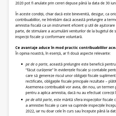
2020 pot fi anulate prin cereri depuse până la data de 30 iun
În aceste condiții, chiar dacă este binevenită, desigur, ca oric
contribuabililor, ne întrebăm dacă această prelungire a ter
amnistia fiscală ca un instrument eficient și util de ajutorare 
parte, de stimulare a acumulării veniturilor de la bugetul de st
inspecții fiscale și conformare voluntară.
Ce avantaje aduce în mod practic contribuabililor ace
În opinia noastră, în esență, ar fi două aspecte relevante:
pe de o parte
, această prelungire este benefică pentru 
”făcut curățenie” în evidențele fiscale și contabile pent
care să genereze riscul unor obligații fiscale suplimenta
rectificate, obligațiile fiscale principale rezultate – plăt
Asemenea contribuabili vor avea, din nou, un termen p
pentru a aplica amnistia, dacă nu au efectuat corecții în
pe de altă parte
, este mărită sfera inspecțiilor fiscale
a amnistiei fiscale și care va cuprinde inspecțiile înce
2022, iar nu doar cele în curs sau începute până la da