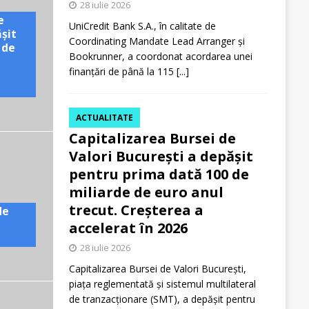
28 iulie 2026
e
UniCredit Bank S.A., în calitate de
ășit
Coordinating Mandate Lead Arranger și
 de
Bookrunner, a coordonat acordarea unei
finanțări de până la 115
[...]
ACTUALITATE
Capitalizarea Bursei de
Valori București a depășit
pentru prima dată 100 de
miliarde de euro anul
trecut. Creșterea a
de
accelerat în 2026
28 iulie 2026
Capitalizarea Bursei de Valori București,
piața reglementată și sistemul multilateral
de tranzacționare (SMT), a depășit pentru