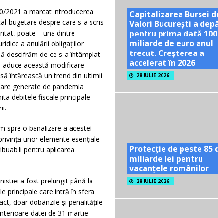
30/2021 a marcat introducerea
Capitalizarea Bursei d
cal-bugetare despre care s-a scris
Valori București a dep
pentru prima dată 100
itat, poate – una dintre
miliarde de euro anul
idice a anulării obligațiilor
trecut. Creșterea a
să descifrăm de ce s-a întâmplat
accelerat în 2026
ea aduce această modificare
să întărească un trend din ultimii
28 IULIE 2026
anciare generate de pandemia
ta debitele fiscale principale
ii.
ăm spre o banalizare a acestei
n privința unor elemente esențiale
Protecție de peste 85 
ribuabili pentru aplicarea
miliarde lei pentru
vacanțele românilor
stiei a fost prelungit până la
28 IULIE 2026
le principale care intră în sfera
act, doar dobânzile și penalitățile
anterioare datei de 31 martie