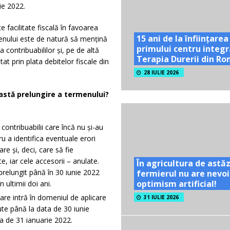
ie 2022.
e facilitate fiscală în favoarea
15 ani de la înființarea
menului este de natură să mențină
primului centru integr
a contribuabililor și, pe de altă
Terapia Durerii din R
at prin plata debitelor fiscale din
28 IULIE 2026
astă prelungire a termenului?
contribuabilii care încă nu și-au
ru a identifica eventuale erori
re și, deci, care să fie
ite, iar cele accesorii – anulate.
În agricultura de astăz
relungit până în 30 iunie 2022
fermierul nu are nevoi
optimism artificial!
 ultimii doi ani.
 care intră în domeniul de aplicare
31 IULIE 2026
pute până la data de 30 iunie
ta de 31 ianuarie 2022.