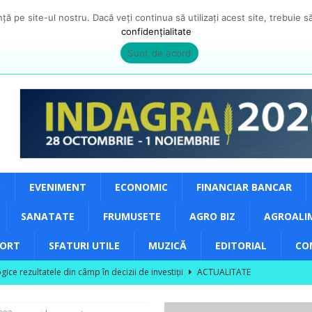
ă pe site-ul nostru. Dacă veți continua să utilizați acest site, trebuie 
confidențialitate
Sunt de acord
S
EVENIMENT
ECONOMIC
FINANCIAR BANCAR
SANATATE
FRUMUSETE
AGRO BIZ
AGROALI
PORT
SFATURI UTILE
MUZICĂ
EDITORIAL
CO
ce rezultatele din câmp în decizii de investiții
ACTUALITATE
area unor vizite educaționale pentru tineri și studenți la poalele