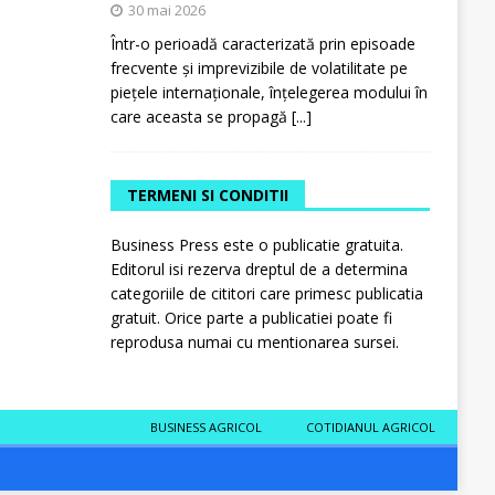
30 mai 2026
Într-o perioadă caracterizată prin episoade
frecvente și imprevizibile de volatilitate pe
piețele internaționale, înțelegerea modului în
care aceasta se propagă
[...]
TERMENI SI CONDITII
Business Press este o publicatie gratuita.
Editorul isi rezerva dreptul de a determina
categoriile de cititori care primesc publicatia
gratuit. Orice parte a publicatiei poate fi
reprodusa numai cu mentionarea sursei.
BUSINESS AGRICOL
COTIDIANUL AGRICOL