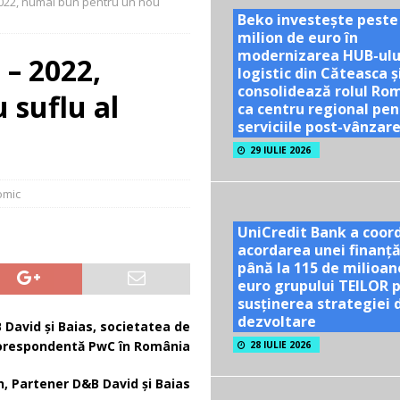
2022, numai bun pentru un nou
Beko investește peste
milion de euro în
TATE
modernizarea HUB-ulu
 – 2022,
ră se dublează în S1 2026; peste 40% dintre companiile mari din sector
logistic din Căteasca ș
consolidează rolul Ro
 suflu al
ca centru regional pen
serviciile post-vânzar
l nu are nevoie de optimism artificial!
ACTUALITATE
29 IULIE 2026
omic
UniCredit Bank a coor
acordarea unei finanță
până la 115 de milioan
euro grupului TEILOR 
susținerea strategiei 
dezvoltare
 David și Baias,
societatea de
orespondentă PwC în România
28 IULIE 2026
n, Partener D&B David și Baias