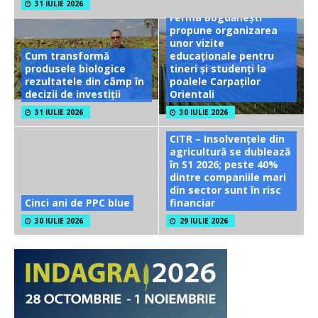
31 IULIE 2026
Ferma Bogdănești
propune organizarea
unor vizite
Cum transformă
educaționale pentru
produsele biologice
tineri și studenți la
rezultatele din câmp în
poalele Carpaților
decizii de investiții
Orientali
31 IULIE 2026
30 IULIE 2026
CITR – Insolvențele din
agricultură se dublează
în S1 2026; peste 40%
dintre companiile mari
din sector sunt în risc
Cinci ani de PPC blue
financiar
30 IULIE 2026
29 IULIE 2026