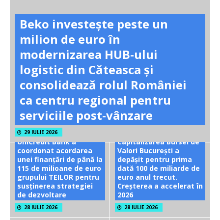
Beko investește peste un
milion de euro în
modernizarea HUB-ului
logistic din Căteasca și
consolidează rolul României
ca centru regional pentru
serviciile post-vânzare
29 IULIE 2026
UniCredit Bank a
Capitalizarea Bursei de
coordonat acordarea
Valori București a
unei finanțări de până la
depășit pentru prima
115 de milioane de euro
dată 100 de miliarde de
grupului TEILOR pentru
euro anul trecut.
susținerea strategiei
Creșterea a accelerat în
de dezvoltare
2026
28 IULIE 2026
28 IULIE 2026