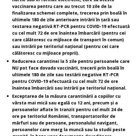
vaccinarea pentru care au trecut 10 zile de la
finalizarea schemei complete, trecerea prin boală în
ultimele 180 de zile anterioare intrării în țară sau
testarea negativă RT-PCR pentru COVID-19
efectuată
cu cel mult 72 de ore înaintea îmbarcării (pentru cei
care călătoresc cu mijloace de transport în comun)
sau intrării pe teritoriul național (pentru cei care
călătoresc cu mijloace proprii).
Reducerea carantinei la 5 zile pentru persoanele care
NU pot face dovada vaccinării, trecerii prin boală în
ultimele 180 de zile sau testării negative
RT-PCR
pentru COVID-19
efectuată cu cel mult 72 de ore
înaintea îmbarcării sau intrării pe teritoriul național.
Exceptarea de la măsura carantinării a copiilor cu
vârsta mai mică sau egală cu 12 ani, precum și a
persoanelor aflate în tranzit pentru cel mult 24 de
ore pe teritoriul României, transportatorilor de
mărfuri sau de persoane, personalului navigant,
persoanelor care merg la muncă sau la studii peste