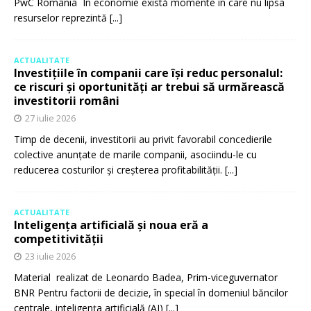
PwC România În economie există momente în care nu lipsa
resurselor reprezintă
[...]
ACTUALITATE
Investițiile în companii care își reduc personalul:
ce riscuri și oportunități ar trebui să urmărească
investitorii români
27 iulie 2026
Timp de decenii, investitorii au privit favorabil concedierile
colective anunțate de marile companii, asociindu-le cu
reducerea costurilor și creșterea profitabilității.
[...]
ACTUALITATE
Inteligența artificială și noua eră a
competitivității
23 iulie 2026
Material realizat de Leonardo Badea, Prim-viceguvernator
BNR Pentru factorii de decizie, în special în domeniul băncilor
centrale, inteligența artificială (AI)
[...]