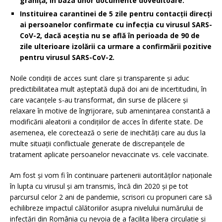
graniță, în baza unor documente doveditoare.
Instituirea carantinei de 5 zile pentru contacții direcți
ai persoanelor confirmate cu infecția cu virusul SARS-
CoV-2, dacă aceștia nu se află în perioada de 90 de
zile ulterioare izolării ca urmare a confirmării pozitive
pentru virusul SARS-CoV-2.
Noile condiții de acces sunt clare și transparente și aduc
predictibilitatea mult așteptată după doi ani de incertitudini, în
care vacanțele s-au transformat, din surse de plăcere și
relaxare în motive de îngrijorare, sub amenințarea constantă a
modificării aleatorii a condițiilor de acces în diferite state. De
asemenea, ele corectează o serie de inechități care au dus la
multe situații conflictuale generate de discrepanțele de
tratament aplicate persoanelor nevaccinate vs. cele vaccinate.
Am fost și vom fi în continuare partenerii autorităților naționale
în lupta cu virusul și am transmis, încă din 2020 și pe tot
parcursul celor 2 ani de pandemie, scrisori cu propuneri care să
echilibreze impactul călătoriilor asupra nivelului numărului de
infectări din România cu nevoia de a facilita libera circulație și