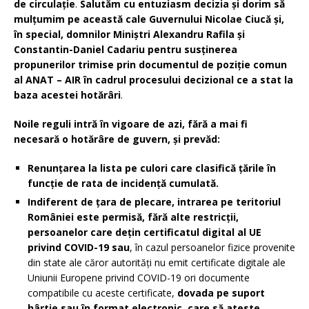
de circulație
.
Salutăm cu entuziasm decizia și dorim să
mulțumim pe această cale Guvernului Nicolae Ciucă și,
în special, domnilor Miniștri Alexandru Rafila și
Constantin-Daniel Cadariu pentru susținerea
propunerilor trimise prin documentul de poziție comun
al ANAT – AIR în cadrul procesului decizional ce a stat la
baza acestei hotărâri
.
Noile reguli intră în vigoare de azi, fără a mai fi
necesară o hotărâre de guvern, și prevăd:
Renunțarea la lista pe culori care clasifică țările în
funcție de rata de incidență cumulată.
Indiferent de țara de plecare, intrarea pe teritoriul
României este permisă, fără alte restricții,
persoanelor care dețin certificatul digital al UE
privind COVID-19
sau
, în cazul persoanelor fizice provenite
din state ale căror autorități nu emit certificate digitale ale
Uniunii Europene privind COVID-19 ori documente
compatibile cu aceste certificate,
dovada pe suport
hârtie sau în format electronic, care să ateste