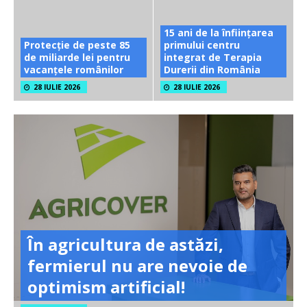
15 ani de la înființarea
Protecție de peste 85
primului centru
de miliarde lei pentru
integrat de Terapia
vacanțele românilor
Durerii din România
28 IULIE 2026
28 IULIE 2026
În agricultura de astăzi,
fermierul nu are nevoie de
optimism artificial!