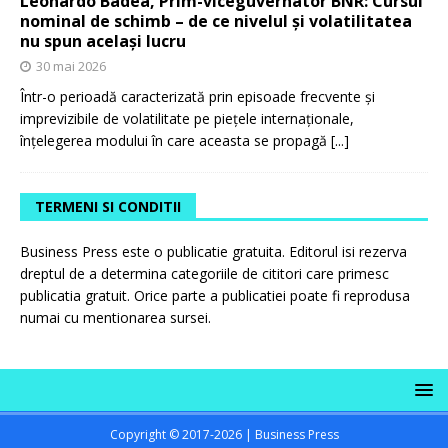
Leonardo Badea, Prim-viceguvernator BNR: Cursul
nominal de schimb – de ce nivelul și volatilitatea
nu spun același lucru
30 mai 2026
Într-o perioadă caracterizată prin episoade frecvente și
imprevizibile de volatilitate pe piețele internaționale,
înțelegerea modului în care aceasta se propagă
[...]
TERMENI SI CONDITII
Business Press este o publicatie gratuita. Editorul isi rezerva
dreptul de a determina categoriile de cititori care primesc
publicatia gratuit. Orice parte a publicatiei poate fi reprodusa
numai cu mentionarea sursei.
Copyright © 2017-2026 | Business Press