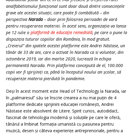
analfabetismului funcțional sunt doar două dintre consecințele
grave ale acestei situații, care poate fi combătută – din
perspectiva
Narada
– doar prin folosirea perioadei de vară
pentru recuperarea materiei. În acest sens, organizația va lansa
pe 12 iulie o
platformă de educație remedială
, pe care o pune la
dispoziția tuturor copiilor din România, în mod gratuit.
„Creierul” din spatele acestei platforme este Andrei Năstase, un
tânăr de 33 de ani, care a activat în Narada ca si voluntar, din
octombrie 2019, iar din martie 2020, lucrează în echipa
permanentă Narada. Prin platforma concepută de el, 100.000
copii vor fi sprijiniți ca, până la începutul noului an școlar, să
recupereze materia pierdută în pandemie.
Deși în acest moment este Head of Technology la Narada, iar
în „palmaresul” său se înscrie crearea a nu mai puțin de 4
platforme dedicate sprijinirii educației românești, Andrei
Năstase este absolvent de Litere. Spirit curios, autodidact,
fascinat de tehnologia modernă și soluțiile pe care le oferă,
tânărul a îmbinat formația umanistă cu pasiunea pentru
muzică, desen și câteva experiențe antreprenoriale, pentru a