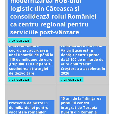
modernizarea HUB-ului
logistic din Căteasca și
consolidează rolul României
ca centru regional pentru
serviciile post-vânzare
29 IULIE 2026
UniCredit Bank a
Capitalizarea Bursei de
coordonat acordarea
Valori București a
unei finanțări de până la
depășit pentru prima
115 de milioane de euro
dată 100 de miliarde de
grupului TEILOR pentru
euro anul trecut.
susținerea strategiei
Creșterea a accelerat în
de dezvoltare
2026
28 IULIE 2026
28 IULIE 2026
15 ani de la înființarea
Protecție de peste 85
primului centru
de miliarde lei pentru
integrat de Terapia
vacanțele românilor
Durerii din România