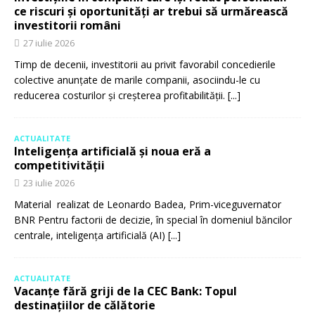
ce riscuri și oportunități ar trebui să urmărească
investitorii români
27 iulie 2026
Timp de decenii, investitorii au privit favorabil concedierile
colective anunțate de marile companii, asociindu-le cu
reducerea costurilor și creșterea profitabilității.
[...]
ACTUALITATE
Inteligența artificială și noua eră a
competitivității
23 iulie 2026
Material realizat de Leonardo Badea, Prim-viceguvernator
BNR Pentru factorii de decizie, în special în domeniul băncilor
centrale, inteligența artificială (AI)
[...]
ACTUALITATE
Vacanțe fără griji de la CEC Bank: Topul
destinațiilor de călătorie