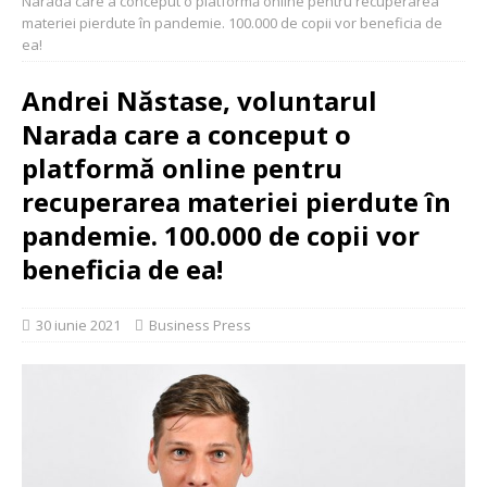
Narada care a conceput o platformă online pentru recuperarea
materiei pierdute în pandemie. 100.000 de copii vor beneficia de
ea!
Andrei Năstase, voluntarul
Narada care a conceput o
platformă online pentru
recuperarea materiei pierdute în
pandemie. 100.000 de copii vor
beneficia de ea!
30 iunie 2021
Business Press