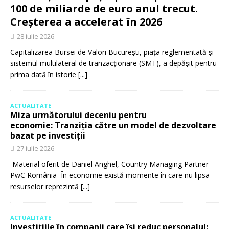
100 de miliarde de euro anul trecut.
Creșterea a accelerat în 2026
28 iulie 2026
Capitalizarea Bursei de Valori București, piața reglementată și
sistemul multilateral de tranzacționare (SMT), a depășit pentru
prima dată în istorie
[...]
ACTUALITATE
Miza următorului deceniu pentru
economie: Tranziția către un model de dezvoltare
bazat pe investiții
27 iulie 2026
Material oferit de Daniel Anghel, Country Managing Partner
PwC România În economie există momente în care nu lipsa
resurselor reprezintă
[...]
ACTUALITATE
Investițiile în companii care își reduc personalul: