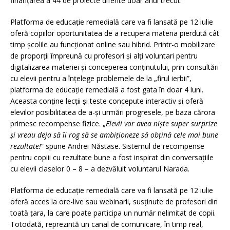
finanțarea a 44 de proiecte diferite doar anul trecut.
Platforma de educație remedială care va fi lansată pe 12 iulie
oferă copiilor oportunitatea de a recupera materia pierdută cât
timp școlile au funcționat online sau hibrid. Printr-o mobilizare
de proporții împreună cu profesori și alți voluntari pentru
digitalizarea materiei și conceperea conținutului, prin consultări
cu elevii pentru a înțelege problemele de la „firul ierbii”,
platforma de educație remedială a fost gata în doar 4 luni.
Aceasta conține lecții și teste concepute interactiv și oferă
elevilor posibilitatea de a-și urmări progresele, pe baza cărora
primesc recompense fizice. „
Elevii vor avea niște super surprize
și vreau deja să îi rog să se ambiționeze să obțină cele mai bune
rezultate!
” spune Andrei Năstase. Sistemul de recompense
pentru copiii cu rezultate bune a fost inspirat din conversațiile
cu elevii claselor 0 – 8 – a dezvăluit voluntarul Narada.
Platforma de educație remedială care va fi lansată pe 12 iulie
oferă acces la ore-live sau webinarii, susținute de profesori din
toată țara, la care poate participa un număr nelimitat de copii.
Totodată, reprezintă un canal de comunicare, în timp real,