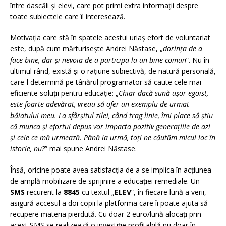
între dascăli și elevi, care pot primi extra informații despre
toate subiectele care îi interesează.
Motivația care stă în spatele acestui uriaș efort de voluntariat
este, după cum mărturisește Andrei Năstase, „
dorința de a
face bine, dar și nevoia de a participa la un bine comun
”. Nu în
ultimul rând, există și o rațiune subiectivă, de natură personală,
care-l determină pe tânărul programator să caute cele mai
eficiente soluții pentru educație: „
Chiar dacă sună ușor egoist,
este foarte adevărat, vreau să ofer un exemplu de urmat
băiatului meu. La sfârșitul zilei, când trag linie, îmi place să știu
că munca și efortul depus vor impacta pozitiv generațiile de azi
și cele ce mă urmează. Până la urmă, toți ne căutăm micul loc în
istorie, nu?
” mai spune Andrei Năstase.
Însă, oricine poate avea satisfacția de a se implica în acțiunea
de amplă mobilizare de sprijinire a educației remediale. Un
SMS
recurent la
8845
cu textul „
ELEV
”, în fiecare lună a verii,
asigură accesul a doi copii la platforma care îi poate ajuta să
recupere materia pierdută. Cu doar 2 euro/lună alocați prin
acest SMS se realizează o investiție profitabilă nu doar în