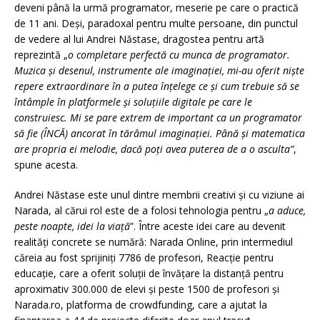
deveni până la urmă programator, meserie pe care o practică
de 11 ani. Deși, paradoxal pentru multe persoane, din punctul
de vedere al lui Andrei Năstase, dragostea pentru artă
reprezintă „
o completare perfectă cu munca de programator.
Muzica și desenul, instrumente ale imaginației, mi-au oferit niște
repere extraordinare în a putea înțelege ce și cum trebuie să se
întâmple în platformele și soluțiile digitale pe care le
construiesc. Mi se pare extrem de important ca un programator
să fie (ÎNCĂ) ancorat în tărâmul imaginației. Până și matematica
are propria ei melodie, dacă poți avea puterea de a o asculta”
,
spune acesta.
Andrei Năstase este unul dintre membrii creativi și cu viziune ai
Narada, al cărui rol este de a folosi tehnologia pentru „
a aduce,
peste noapte, idei la viață
”. Între aceste idei care au devenit
realități concrete se numără: Narada Online, prin intermediul
căreia au fost sprijiniți 7786 de profesori, Reacție pentru
educație, care a oferit soluții de învățare la distanță pentru
aproximativ 300.000 de elevi și peste 1500 de profesori și
Narada.ro, platforma de crowdfunding, care a ajutat la