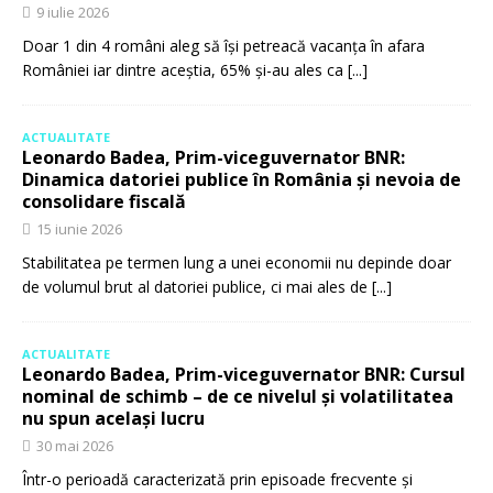
9 iulie 2026
Doar 1 din 4 români aleg să își petreacă vacanța în afara
României iar dintre aceștia, 65% și-au ales ca
[...]
ACTUALITATE
Leonardo Badea, Prim-viceguvernator BNR:
Dinamica datoriei publice în România și nevoia de
consolidare fiscală
15 iunie 2026
Stabilitatea pe termen lung a unei economii nu depinde doar
de volumul brut al datoriei publice, ci mai ales de
[...]
ACTUALITATE
Leonardo Badea, Prim-viceguvernator BNR: Cursul
nominal de schimb – de ce nivelul și volatilitatea
nu spun același lucru
30 mai 2026
Într-o perioadă caracterizată prin episoade frecvente și