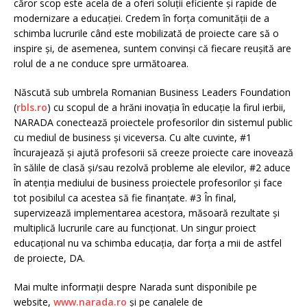
căror scop este acela de a oferi soluții eficiente și rapide de
modernizare a educației. Credem în forța comunității de a
schimba lucrurile când este mobilizată de proiecte care să o
inspire și, de asemenea, suntem convinși că fiecare reușită are
rolul de a ne conduce spre următoarea.
Născută sub umbrela Romanian Business Leaders Foundation
(
rbl
s
.ro
) cu scopul de a hrăni inovația în educație la firul ierbii,
NARADA conectează proiectele profesorilor din sistemul public
cu mediul de business și viceversa. Cu alte cuvinte, #1
încurajează și ajută profesorii să creeze proiecte care inovează
în sălile de clasă și/sau rezolvă probleme ale elevilor, #2 aduce
în atenția mediului de business proiectele profesorilor și face
tot posibilul ca acestea să fie finanțate. #3 În final,
supervizează implementarea acestora, măsoară rezultate și
multiplică lucrurile care au funcționat. Un singur proiect
educațional nu va schimba educația, dar forța a mii de astfel
de proiecte, DA.
Mai multe informații despre Narada sunt disponibile pe
website,
www.narada.ro
și pe canalele de