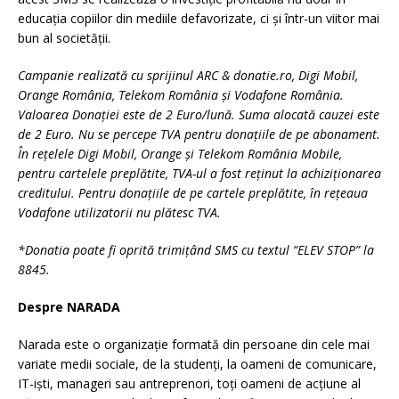
educația copiilor din mediile defavorizate, ci și într-un viitor mai
bun al societății.
Campanie realizată cu sprijinul ARC & donatie.ro, Digi Mobil,
Orange România, Telekom România și Vodafone România.
Valoarea Donaţiei este de 2 Euro/lună. Suma alocată cauzei este
de 2 Euro. Nu se percepe TVA pentru donaţiile de pe abonament.
În reţelele Digi Mobil, Orange şi Telekom România Mobile,
pentru cartelele preplătite, TVA-ul a fost reţinut la achiziţionarea
creditului. Pentru donaţiile de pe cartele preplătite, în reţeaua
Vodafone utilizatorii nu plătesc TVA.
*Donatia poate fi oprită trimițând SMS cu textul “ELEV STOP” la
8845.
Despre NARADA
Narada este o organizație formată din persoane din cele mai
variate medii sociale, de la studenți, la oameni de comunicare,
IT-iști, manageri sau antreprenori, toți oameni de acțiune al