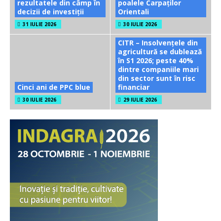
rezultatele din câmp în
poalele Carpaților
decizii de investiții
Orientali
31 IULIE 2026
30 IULIE 2026
CITR – Insolvențele din
agricultură se dublează
în S1 2026; peste 40%
dintre companiile mari
din sector sunt în risc
Cinci ani de PPC blue
financiar
30 IULIE 2026
29 IULIE 2026