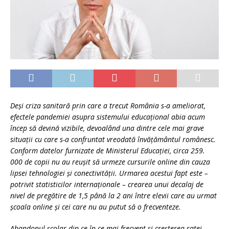
Deși criza sanitară prin care a trecut România s-a ameliorat,
efectele pandemiei asupra sistemului educațional abia acum
încep să devină vizibile, devoalând una dintre cele mai grave
situații cu care s-a confruntat vreodată învățământul românesc.
Conform datelor furnizate de Ministerul Educației, circa 259.
000 de copii nu au reușit să urmeze cursurile online din cauza
lipsei tehnologiei și conectivității. Urmarea acestui fapt este –
potrivit statisticilor internaționale – crearea unui decalaj de
nivel de pregătire de 1,5 până la 2 ani între elevii care au urmat
școala online și cei care nu au putut să o frecventeze.
Abandonul școlar din ce în ce mai frecvent și creșterea ratei