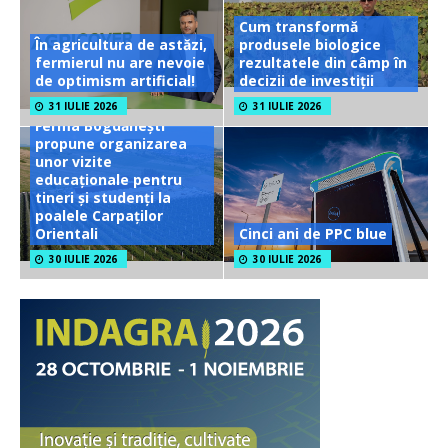
Cum transformă
În agricultura de astăzi,
produsele biologice
fermierul nu are nevoie
rezultatele din câmp în
de optimism artificial!
decizii de investiții
31 IULIE 2026
31 IULIE 2026
Ferma Bogdănești
propune organizarea
unor vizite
educaționale pentru
tineri și studenți la
poalele Carpaților
Orientali
Cinci ani de PPC blue
30 IULIE 2026
30 IULIE 2026