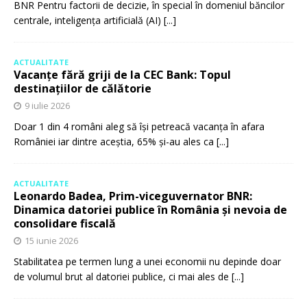
BNR Pentru factorii de decizie, în special în domeniul băncilor
centrale, inteligența artificială (AI)
[...]
ACTUALITATE
Vacanțe fără griji de la CEC Bank: Topul
destinațiilor de călătorie
9 iulie 2026
Doar 1 din 4 români aleg să își petreacă vacanța în afara
României iar dintre aceștia, 65% și-au ales ca
[...]
ACTUALITATE
Leonardo Badea, Prim-viceguvernator BNR:
Dinamica datoriei publice în România și nevoia de
consolidare fiscală
15 iunie 2026
Stabilitatea pe termen lung a unei economii nu depinde doar
de volumul brut al datoriei publice, ci mai ales de
[...]