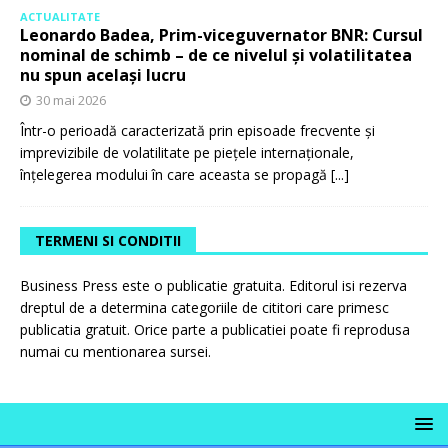
ACTUALITATE
Leonardo Badea, Prim-viceguvernator BNR: Cursul
nominal de schimb – de ce nivelul și volatilitatea
nu spun același lucru
30 mai 2026
Într-o perioadă caracterizată prin episoade frecvente și
imprevizibile de volatilitate pe piețele internaționale,
înțelegerea modului în care aceasta se propagă
[...]
TERMENI SI CONDITII
Business Press este o publicatie gratuita. Editorul isi rezerva
dreptul de a determina categoriile de cititori care primesc
publicatia gratuit. Orice parte a publicatiei poate fi reprodusa
numai cu mentionarea sursei.