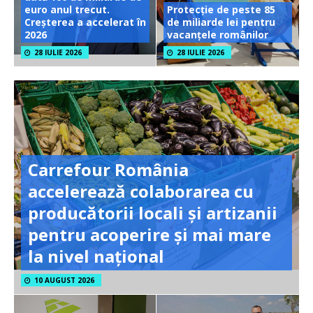
euro anul trecut.
Protecție de peste 85
Creșterea a accelerat în
de miliarde lei pentru
2026
vacanțele românilor
28 IULIE 2026
28 IULIE 2026
Carrefour România
accelerează colaborarea cu
producătorii locali și artizanii
pentru acoperire și mai mare
la nivel național
10 AUGUST 2026