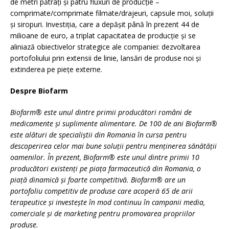
de metri pătrați și patru fluxuri de producție –
comprimate/comprimate filmate/drajeuri, capsule moi, soluții
și siropuri. Investiția, care a depășit până în prezent 44 de
milioane de euro, a triplat capacitatea de producție și se
aliniază obiectivelor strategice ale companiei: dezvoltarea
portofoliului prin extensii de linie, lansări de produse noi și
extinderea pe piețe externe.
Despre Biofarm
Biofarm® este unul dintre primii producători români de
medicamente și suplimente alimentare. De 100 de ani Biofarm®
este alături de specialiștii din Romania în cursa pentru
descoperirea celor mai bune soluții pentru menținerea sănătății
oamenilor. În prezent, Biofarm® este unul dintre primii 10
producători existenți pe piața farmaceutică din Romania, o
piață dinamică și foarte competitivă. Biofarm® are un
portofoliu competitiv de produse care acoperă 65 de arii
terapeutice și investește în mod continuu în campanii media,
comerciale și de marketing pentru promovarea propriilor
produse.