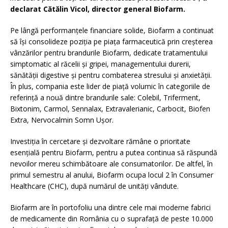
declarat Cătălin Vicol, director general Biofarm.
Pe lângă performanțele financiare solide, Biofarm a continuat
să își consolideze poziția pe piața farmaceutică prin creșterea
vânzărilor pentru brandurile Biofarm, dedicate tratamentului
simptomatic al răcelii și gripei, managementului durerii,
sănătății digestive și pentru combaterea stresului și anxietății.
În plus, compania este lider de piață volumic în categoriile de
referință a nouă dintre brandurile sale: Colebil, Triferment,
Bixtonim, Carmol, Sennalax, Extravalerianic, Carbocit, Biofen
Extra, Nervocalmin Somn Ușor.
Investiția în cercetare și dezvoltare rămâne o prioritate
esențială pentru Biofarm, pentru a putea continua să răspundă
nevoilor mereu schimbătoare ale consumatorilor. De altfel, în
primul semestru al anului, Biofarm ocupa locul 2 în Consumer
Healthcare (CHC), după numărul de unități vândute.
Biofarm are în portofoliu una dintre cele mai moderne fabrici
de medicamente din România cu o suprafață de peste 10.000