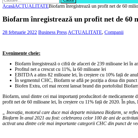
după:
Acasă
ACTUALITATE
Biofarm înregistrează un profit net de 60 mili
Biofarm înregistrează un profit net de 60 m
28 februarie 2022
Business Press
ACTUALITATE
,
Companii
Evenimente cheie:
Biofarm înregistrează o cifră de afaceri de 239 milioane lei în
Profitul net a crescut cu 11%, la 60 milioane lei
EBITDA a atins 82 milioane lei, în creștere cu 10% față de anu
În segmentul CHC, Biofarm se află pe poziția a doua din punct
Biofen Extra, cel mai recent lansat brand din portofoliul Biofarm
Biofarm, unul dintre cei mai importanți producători de medicamente din
profit net de 60 milioane lei, în creștere cu 11% față de 2020. În pl
„ Inovația, motorul care duce mai departe misiunea Biofarm, se reflect
Biofarm în anul 2021 au fost: celebrarea celor 100 de ani de activit
activat una dintre cele mai importante categorii CHC din punct de ved