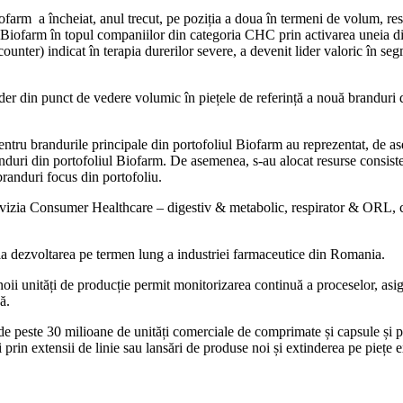
iofarm a încheiat, anul trecut, pe poziția a doua în termeni de volum, re
Biofarm în topul companiilor din categoria CHC prin activarea uneia d
r) indicat în terapia durerilor severe, a devenit lider valoric în segm
der din punct de vedere volumic în piețele de referință a nouă branduri 
 pentru brandurile principale din portofoliul Biofarm au reprezentat, de 
9 branduri din portofoliul Biofarm. De asemenea, s-au alocat resurse cons
 branduri focus din portofoliu.
divizia Consumer Healthcare – digestiv & metabolic, respirator & ORL, c
v la dezvoltarea pe termen lung a industriei farmaceutice din Romania.
oii unități de producție permit monitorizarea continuă a proceselor, asig
ă.
de peste 30 milioane de unități comerciale de comprimate și capsule și 
 prin extensii de linie sau lansări de produse noi și extinderea pe piețe e