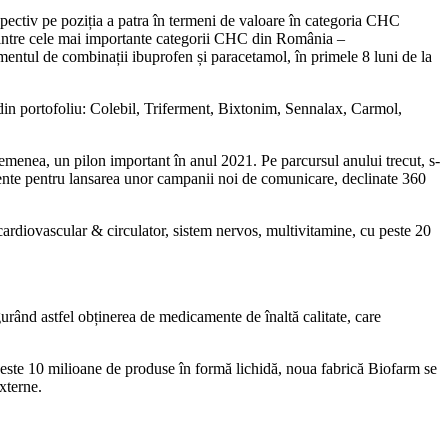
spectiv pe poziția a patra în termeni de valoare în categoria CHC
intre cele mai importante categorii CHC din România –
entul de combinații ibuprofen și paracetamol, în primele 8 luni de la
din portofoliu: Colebil, Triferment, Bixtonim, Sennalax, Carmol,
asemenea, un pilon important în anul 2021. Pe parcursul anului trecut, s-
istente pentru lansarea unor campanii noi de comunicare, declinate 360
ardiovascular & circulator, sistem nervos, multivitamine, cu peste 20
urând astfel obținerea de medicamente de înaltă calitate, care
peste 10 milioane de produse în formă lichidă, noua fabrică Biofarm se
xterne.