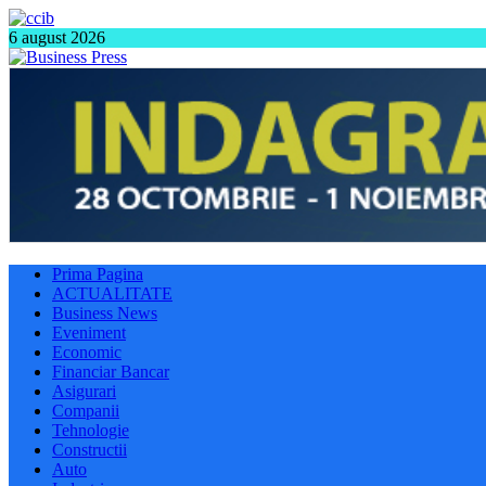
6 august 2026
Prima Pagina
ACTUALITATE
Business News
Eveniment
Economic
Financiar Bancar
Asigurari
Companii
Tehnologie
Constructii
Auto