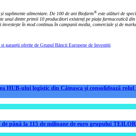
®
 și suplimente alimentare. De 100 de ani Biofarm
este alături de spec
ste unul dintre primii 10 producători existenți pe piața farmaceutică d
 și investește în mod continuu în campanii media, comerciale și de mar
si garanții oferite de Grupul Băncii Europene de Investiții
a HUB-ului logistic din Căteasca și consolidează rolul 
de până la 115 de milioane de euro grupului TEILOR pe