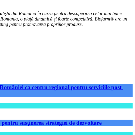
ialiștii din Romania în cursa pentru descoperirea celor mai bune
in Romania, o piață dinamică și foarte competitivă. Biofarm® are un
keting pentru promovarea propriilor produse.
României ca centru regional pentru serviciile post-
ntru susținerea strategiei de dezvoltare