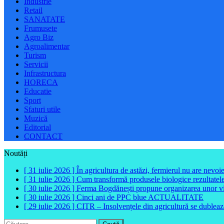
Industrie
Retail
SANATATE
Frumusete
Agro Biz
Agroalimentar
Turism
Servicii
Infrastructura
HORECA
Educatie
Sport
Sfaturi utile
Muzică
Editorial
CONTACT
Noutăți
[ 31 iulie 2026 ]
În agricultura de astăzi, fermierul nu are nevoi
[ 31 iulie 2026 ]
Cum transformă produsele biologice rezultatele 
[ 30 iulie 2026 ]
Ferma Bogdănești propune organizarea unor vizit
[ 30 iulie 2026 ]
Cinci ani de PPC blue
ACTUALITATE
[ 29 iulie 2026 ]
CITR – Insolvențele din agricultură se dubleaz
Caută