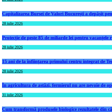
Capitalizarea Bursei de Valori București a depășit pen
28 iulie 2026
Protecție de peste 85 de miliarde lei pentru vacanțele
28 iulie 2026
15 ani de la înființarea primului centru integrat de 
28 iulie 2026
În agricultura de astăzi, fermierul nu are nevoie de op
31 iulie 2026
Cum transformă produsele biologice rezultatele din câm