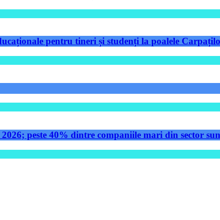
aționale pentru tineri și studenți la poalele Carpațilo
 2026; peste 40% dintre companiile mari din sector sunt