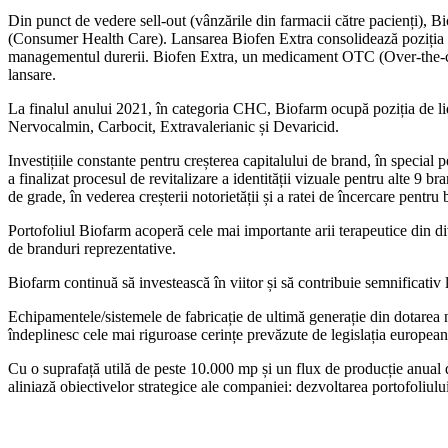
Din punct de vedere sell-out (vânzările din farmacii către pacienți), B
(Consumer Health Care). Lansarea Biofen Extra consolidează poziția 
managementul durerii. Biofen Extra, un medicament OTC (Over-the-counte
lansare.
La finalul anului 2021, în categoria CHC, Biofarm ocupă poziția de li
Nervocalmin, Carbocit, Extravalerianic și Devaricid.
Investițiile constante pentru creșterea capitalului de brand, în special
a finalizat procesul de revitalizare a identității vizuale pentru alte 
de grade, în vederea creșterii notorietății și a ratei de încercare pentru
Portofoliul Biofarm acoperă cele mai importante arii terapeutice din 
de branduri reprezentative.
Biofarm continuă să investească în viitor și să contribuie semnificati
Echipamentele/sistemele de fabricație de ultimă generație din dotarea n
îndeplinesc cele mai riguroase cerințe prevăzute de legislația european
Cu o suprafață utilă de peste 10.000 mp și un flux de producție anual 
aliniază obiectivelor strategice ale companiei: dezvoltarea portofoliului