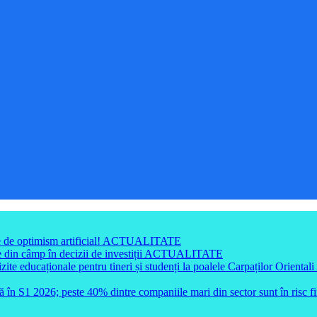
e de optimism artificial!
ACTUALITATE
din câmp în decizii de investiții
ACTUALITATE
e educaționale pentru tineri și studenți la poalele Carpaților Orientali
ă în S1 2026; peste 40% dintre companiile mari din sector sunt în risc f