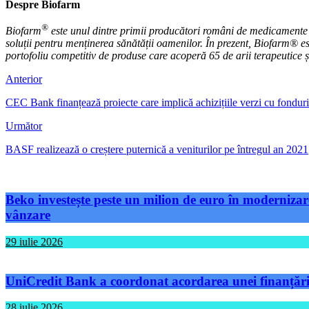
Despre Biofarm
®
Biofarm
este unul dintre primii producători români de medicamente
soluții pentru menținerea sănătății oamenilor. În prezent, Biofarm® e
portofoliu competitiv de produse care acoperă 65 de arii terapeutice
Anterior
CEC Bank finanțează proiecte care implică achizițiile verzi cu fonduri 
Următor
BASF realizează o creștere puternică a veniturilor pe întregul an 2021
Beko investește peste un milion de euro în modernizare
vânzare
29 iulie 2026
UniCredit Bank a coordonat acordarea unei finanțări 
28 iulie 2026