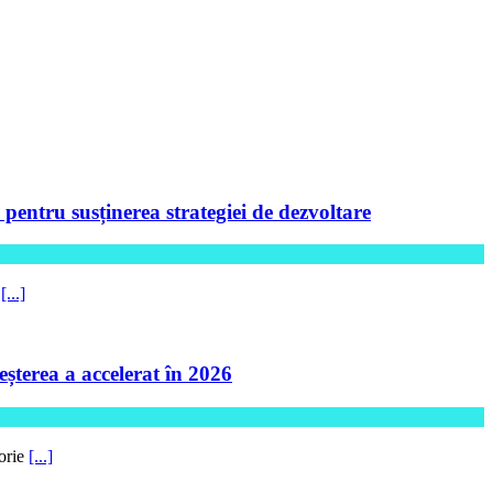
ntru susținerea strategiei de dezvoltare
5
[...]
șterea a accelerat în 2026
torie
[...]