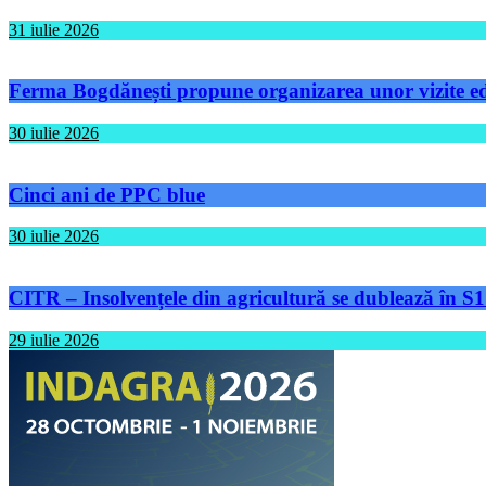
31 iulie 2026
Ferma Bogdănești propune organizarea unor vizite educ
30 iulie 2026
Cinci ani de PPC blue
30 iulie 2026
CITR – Insolvențele din agricultură se dublează în S1
29 iulie 2026