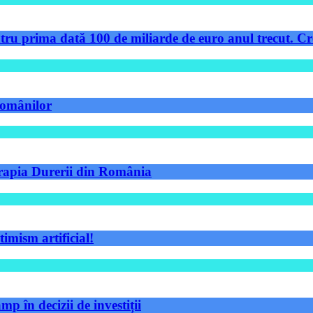
tru prima dată 100 de miliarde de euro anul trecut. Cre
 românilor
Terapia Durerii din România
timism artificial!
p în decizii de investiții