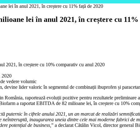
oane lei în anul 2021, în creștere cu 11% față de 2020
ilioane lei în anul 2021, în creștere cu 11%
 anul 2021, în creștere cu 10% comparativ cu anul 2020
l 2020
 de vedere volumic
, devine lider valoric în segmentul de combinații ibuprofen și paracetam
 România, raportează evoluții pozitive pentru rezultatele preliminare ale
us, Biofarm a raportat EBITDA de 82 milioane lei, în creștere cu 10% com
ă puternic în cifrele anului 2021, un an marcat de realizări semnificati
ate neîntreruptă, inaugurarea uneia dintre cele mai moderne fabrici de
ere potențial de business,
” a declarat Cătălin Vicol, director general B