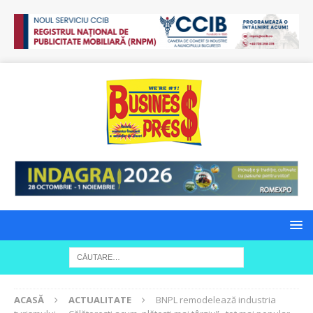
ACASĂ
ACTUALITATE
BNPL remodelează industria