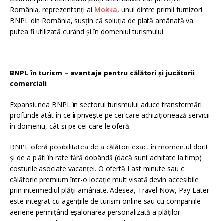
România, reprezentanți ai
Mokka
, unul dintre primii furnizori
BNPL din România, susțin că soluția de plată amânată va
putea fi utilizată curând și în domeniul turismului.
BNPL în turism – avantaje pentru călători și jucătorii
comerciali
Expansiunea BNPL în sectorul turismului aduce transformări
profunde atât în ce îi privește pe cei care achiziționează servicii
în domeniu, cât și pe cei care le oferă.
BNPL oferă posibilitatea de a călători exact în momentul dorit
și de a plăti în rate fără dobândă (dacă sunt achitate la timp)
costurile asociate vacanței. O ofertă Last minute sau o
călătorie premium într-o locație mult visată devin accesibile
prin intermediul plății amânate. Adesea, Travel Now, Pay Later
este integrat cu agențiile de turism online sau cu companiile
aeriene permițând eșalonarea personalizată a plăților