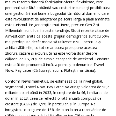
mai mult teren datorită facilităților oferite: flexibilitate, rate
personalizate fără dobândă sau costuri ascunse și posibilitatea
unei gestionări mai bune a bugetului. Următorul domeniu care
este revoluționat de adoptarea pe scară largă a plății amânate
este turismul. Iar generațiile mai tinere, precum Gen Z și
Millennials, sunt liderii acestei tendințe. Studii recente citate de
Ainvest.com arată că aceste grupuri demografice sunt cu 50%
mai predispuse decât media să utilizeze BNPL pentru a-și
achita călătoriile, cu tot ce ar putea presupune acestea –
zboruri, cazare și excursii. Și nu este vorba doar despre
călătorii de lux, ci și de simple escapade de weekend. Tendința
este atât de pronunțată încât a primit și o denumire: Travel
Now, Pay Later (Călătorești acum, Plătești mai târziu).
Conform News.market.us, se estimează că, la nivel global,
segmentul „Travel Now, Pay Later” va atinge valoarea de 98,6
miliarde dolari până în 2033, în creștere de la 46,1 miliarde de
dolari în 2023, ceea ce reflectă o rată anuală compusă de
creștere (CAGR) de 7,9%. În particular, și în Europa s-a
înregistrat o creștere de 16% de la an la an a rezervărilor de
călătorii prin intermediul plății alternative. Cât privește