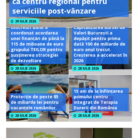
ca centru regional pentru
serviciile post-vânzare
29 IULIE 2026
UniCredit Bank a
Capitalizarea Bursei de
coordonat acordarea
Valori București a
unei finanțări de până la
depășit pentru prima
115 de milioane de euro
dată 100 de miliarde de
grupului TEILOR pentru
euro anul trecut.
susținerea strategiei
Creșterea a accelerat în
de dezvoltare
2026
28 IULIE 2026
28 IULIE 2026
15 ani de la înființarea
Protecție de peste 85
primului centru
de miliarde lei pentru
integrat de Terapia
vacanțele românilor
Durerii din România
28 IULIE 2026
28 IULIE 2026