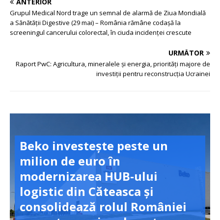
ANTERIOR
Grupul Medical Nord trage un semnal de alarmă de Ziua Mondială
a Sănătății Digestive (29 mai) – România rămâne codașă la
screeningul cancerului colorectal, în ciuda incidenței crescute
URMĂTOR
Raport PwC: Agricultura, mineralele și energia, priorități majore de
investiții pentru reconstrucția Ucrainei
Beko investește peste un
milion de euro în
modernizarea HUB-ului
logistic din Căteasca și
consolidează rolul României