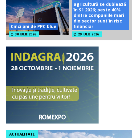
agricultură se dublează
în S1 2026; peste 40%
dintre companiile mari
din sector sunt în risc
Cinci ani de PPC blue
financiar
30 IULIE 2026
29 IULIE 2026
ACTUALITATE