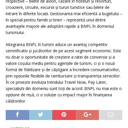
respective – bilete de avion, cazare în hoteluri și resorturi,
croaziere, circuite, excursii și tururi turistice sau bilete de
intrare în diferite locații. Gestionarea mai eficientă a bugetului –
în special pentru familii și tineri – reprezintă unul dintre
avantajele majore ale adoptării rapide a BNPL în domeniul
turismului.
Integrarea BNPL în turism aduce un avantaj competitiv
semnificativ și jucătorilor de pe acest segment economic. Este
nu doar o oportunitate de creștere a ratei de conversie și a
valorii coșului mediu pentru agențiile de turism, ci și o nouă
formă de fidelizare și de câștigare a încrederii consumatorilor,
prin opțiunile flexibile de rambursare și transparența serviciilor.
În ce privește evoluția trendului Travel Now, Pay Later,
specialiștii din domeniu sunt toți de acord: BNPL nu mai este o
opțiune de nișă, ci o soluție cu impact major în finanțarea
călătoriilor.