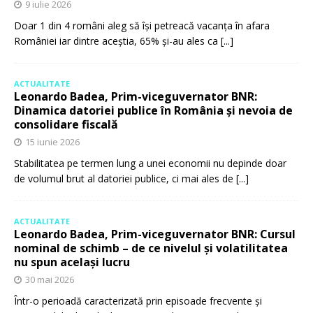
9 iulie 2026
Doar 1 din 4 români aleg să își petreacă vacanța în afara
României iar dintre aceștia, 65% și-au ales ca
[...]
ACTUALITATE
Leonardo Badea, Prim-viceguvernator BNR:
Dinamica datoriei publice în România și nevoia de
consolidare fiscală
15 iunie 2026
Stabilitatea pe termen lung a unei economii nu depinde doar
de volumul brut al datoriei publice, ci mai ales de
[...]
ACTUALITATE
Leonardo Badea, Prim-viceguvernator BNR: Cursul
nominal de schimb – de ce nivelul și volatilitatea
nu spun același lucru
30 mai 2026
Într-o perioadă caracterizată prin episoade frecvente și