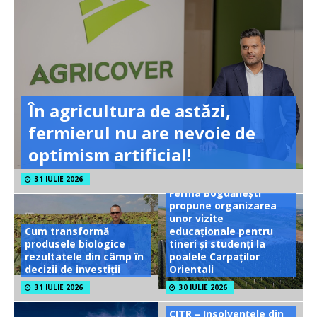
În agricultura de astăzi,
fermierul nu are nevoie de
optimism artificial!
31 IULIE 2026
Ferma Bogdănești
propune organizarea
unor vizite
Cum transformă
educaționale pentru
produsele biologice
tineri și studenți la
rezultatele din câmp în
poalele Carpaților
decizii de investiții
Orientali
31 IULIE 2026
30 IULIE 2026
CITR – Insolvențele din