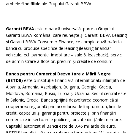
ambele fiind filiale ale Grupului Garanti BBVA.
Garanti BBVA
este o bancă universală, parte a Grupului
Garanti BBVA România, care reunește și Garanti BBVA Leasing
și Garanti BBVA Consumer Finance, ce completează o–ferta
băncii cu produse specifice de leasing (leasing financiar –
vehicule, echipamente, imobiliare – sale & leaseback), servicii
de administrare a flotelor, precum și credite de consum.
Banca pentru Comerț și Dezvoltare a Mării Negre
(BSTDB)
este o instituție financiară internațională înființată de
Albania, Armenia, Azerbaijan, Bulgaria, Georgia, Grecia,
Moldova, România, Rusia, Turcia și Ucraina. Sediul central este
în Salonic, Grecia. Banca sprijină dezvoltarea economică și
cooperarea regională prin acordarea de împrumuturi, linii de
credit, capitaluri și garanții pentru proiecte și prin finanțări
comerciale în sectoarele publice și private din țările membre.
Capitalul autorizat al Băncii este de 3,45 miliarde de euro.
BSTDB beneficiază de un rating pe termen lung “A” acordat de