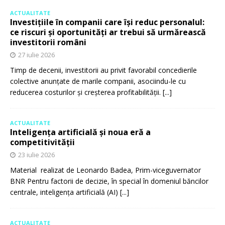
ACTUALITATE
Investițiile în companii care își reduc personalul:
ce riscuri și oportunități ar trebui să urmărească
investitorii români
27 iulie 2026
Timp de decenii, investitorii au privit favorabil concedierile
colective anunțate de marile companii, asociindu-le cu
reducerea costurilor și creșterea profitabilității.
[...]
ACTUALITATE
Inteligența artificială și noua eră a
competitivității
23 iulie 2026
Material realizat de Leonardo Badea, Prim-viceguvernator
BNR Pentru factorii de decizie, în special în domeniul băncilor
centrale, inteligența artificială (AI)
[...]
ACTUALITATE