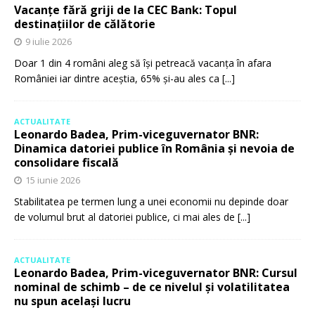
Vacanțe fără griji de la CEC Bank: Topul
destinațiilor de călătorie
9 iulie 2026
Doar 1 din 4 români aleg să își petreacă vacanța în afara
României iar dintre aceștia, 65% și-au ales ca
[...]
ACTUALITATE
Leonardo Badea, Prim-viceguvernator BNR:
Dinamica datoriei publice în România și nevoia de
consolidare fiscală
15 iunie 2026
Stabilitatea pe termen lung a unei economii nu depinde doar
de volumul brut al datoriei publice, ci mai ales de
[...]
ACTUALITATE
Leonardo Badea, Prim-viceguvernator BNR: Cursul
nominal de schimb – de ce nivelul și volatilitatea
nu spun același lucru