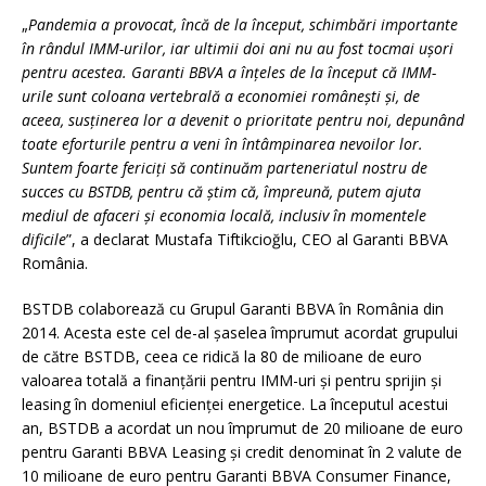
„
Pandemia a provocat, încă de la început, schimbări importante
în rândul IMM-urilor, iar ultimii doi ani nu au fost tocmai ușori
pentru acestea. Garanti BBVA a înțeles de la început că IMM-
urile sunt coloana vertebrală a economiei românești și, de
aceea, susținerea lor a devenit o prioritate pentru noi, depunând
toate eforturile pentru a veni în întâmpinarea nevoilor lor.
Suntem foarte fericiți să continuăm parteneriatul nostru de
succes cu BSTDB, pentru că știm că, împreună, putem ajuta
mediul de afaceri și economia locală, inclusiv în momentele
dificile
”, a declarat Mustafa Tiftikcioğlu, CEO al Garanti BBVA
România.
BSTDB colaborează cu Grupul Garanti BBVA în România din
2014. Acesta este cel de-al șaselea împrumut acordat grupului
de către BSTDB, ceea ce ridică la 80 de milioane de euro
valoarea totală a finanțării pentru IMM-uri și pentru sprijin și
leasing în domeniul eficienței energetice. La începutul acestui
an, BSTDB a acordat un nou împrumut de 20 milioane de euro
pentru Garanti BBVA Leasing și credit denominat în 2 valute de
10 milioane de euro pentru Garanti BBVA Consumer Finance,