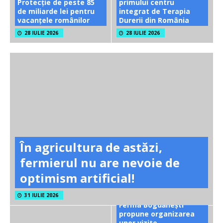
Protecție de peste 85
primului centru
de miliarde lei pentru
integrat de Terapia
vacanțele românilor
Durerii din România
28 IULIE 2026
28 IULIE 2026
În agricultura de astăzi,
fermierul nu are nevoie de
optimism artificial!
31 IULIE 2026
Ferma Bogdănești
propune organizarea
unor vizite