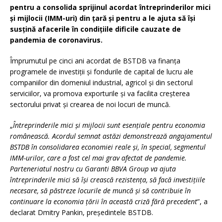
pentru a consolida sprijinul acordat întreprinderilor mici
și mijlocii (IMM-uri) din țară și pentru a le ajuta să își
susțină afacerile în condițiile dificile cauzate de
pandemia de coronavirus.
Împrumutul pe cinci ani acordat de BSTDB va finanța
programele de investiții și fondurile de capital de lucru ale
companiilor din domeniul industrial, agricol și din sectorul
serviciilor, va promova exporturile și va facilita creșterea
sectorului privat și crearea de noi locuri de muncă.
„
Întreprinderile mici și mijlocii sunt esențiale pentru economia
românească. Acordul semnat astăzi demonstrează angajamentul
BSTDB în consolidarea economiei reale și, în special, segmentul
IMM-urilor, care a fost cel mai grav afectat de pandemie.
Parteneriatul nostru cu Garanti BBVA Group va ajuta
întreprinderile mici să își crească rezistența, să facă investițiile
necesare, să păstreze locurile de muncă și să contribuie în
continuare la economia țării în această criză fără precedent
”, a
declarat Dmitry Pankin, președintele BSTDB.