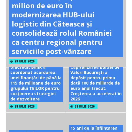
milion de euro în
modernizarea HUB-ului
logistic din Căteasca și
consolidează rolul României
ca centru regional pentru
serviciile post-vânzare
29 IULIE 2026
UniCredit Bank a
Capitalizarea Bursei de
coordonat acordarea
Valori București a
unei finanțări de până la
depășit pentru prima
115 de milioane de euro
dată 100 de miliarde de
grupului TEILOR pentru
euro anul trecut.
susținerea strategiei
Creșterea a accelerat în
de dezvoltare
2026
28 IULIE 2026
28 IULIE 2026
15 ani de la înființarea