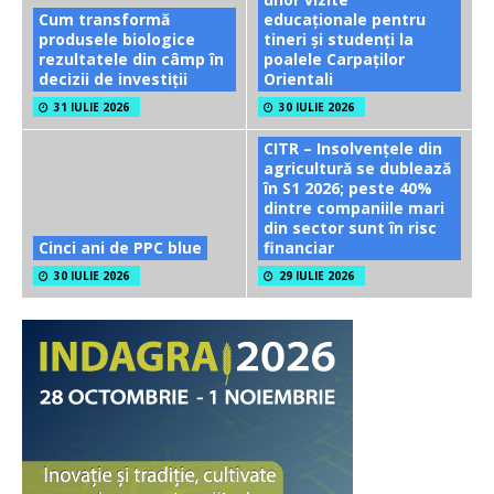
Cum transformă
educaționale pentru
produsele biologice
tineri și studenți la
rezultatele din câmp în
poalele Carpaților
decizii de investiții
Orientali
31 IULIE 2026
30 IULIE 2026
CITR – Insolvențele din
agricultură se dublează
în S1 2026; peste 40%
dintre companiile mari
din sector sunt în risc
Cinci ani de PPC blue
financiar
30 IULIE 2026
29 IULIE 2026