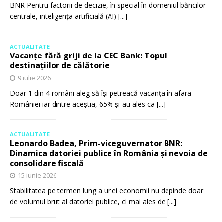
BNR Pentru factorii de decizie, în special în domeniul băncilor
centrale, inteligența artificială (AI)
[...]
ACTUALITATE
Vacanțe fără griji de la CEC Bank: Topul
destinațiilor de călătorie
9 iulie 2026
Doar 1 din 4 români aleg să își petreacă vacanța în afara
României iar dintre aceștia, 65% și-au ales ca
[...]
ACTUALITATE
Leonardo Badea, Prim-viceguvernator BNR:
Dinamica datoriei publice în România și nevoia de
consolidare fiscală
15 iunie 2026
Stabilitatea pe termen lung a unei economii nu depinde doar
de volumul brut al datoriei publice, ci mai ales de
[...]