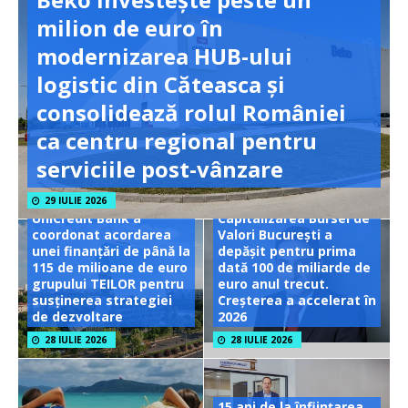
milion de euro în
modernizarea HUB-ului
logistic din Căteasca și
consolidează rolul României
ca centru regional pentru
serviciile post-vânzare
29 IULIE 2026
UniCredit Bank a
Capitalizarea Bursei de
coordonat acordarea
Valori București a
unei finanțări de până la
depășit pentru prima
115 de milioane de euro
dată 100 de miliarde de
grupului TEILOR pentru
euro anul trecut.
susținerea strategiei
Creșterea a accelerat în
de dezvoltare
2026
28 IULIE 2026
28 IULIE 2026
15 ani de la înființarea