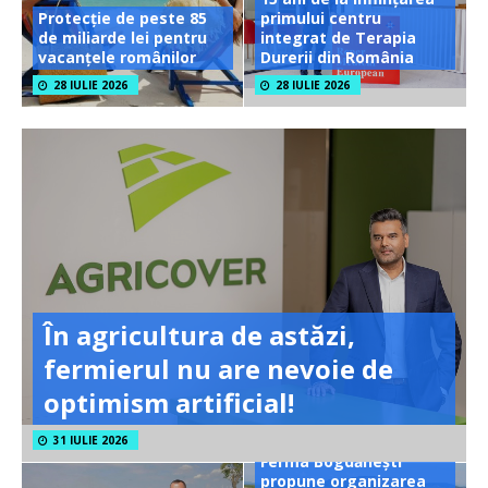
Protecție de peste 85
primului centru
de miliarde lei pentru
integrat de Terapia
vacanțele românilor
Durerii din România
28 IULIE 2026
28 IULIE 2026
În agricultura de astăzi,
fermierul nu are nevoie de
optimism artificial!
31 IULIE 2026
Ferma Bogdănești
propune organizarea