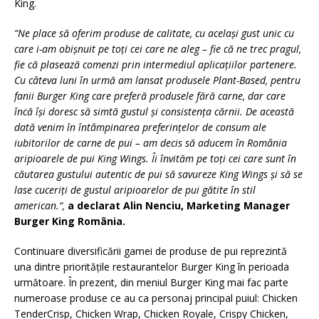
King.
“Ne place să oferim produse de calitate, cu același gust unic cu
care i-am obișnuit pe toți cei care ne aleg – fie că ne trec pragul,
fie că plasează comenzi prin intermediul aplicațiilor partenere.
Cu câteva luni în urmă am lansat produsele Plant-Based, pentru
fanii Burger King care preferă produsele fără carne, dar care
încă își doresc să simtă gustul și consistența cărnii. De această
dată venim în întâmpinarea preferințelor de consum ale
iubitorilor de carne de pui – am decis să aducem în România
aripioarele de pui King Wings. Îi învităm pe toți cei care sunt în
căutarea gustului autentic de pui să savureze King Wings și să se
lase cuceriți de gustul aripioarelor de pui gătite în stil
american.“,
a declarat Alin Nenciu, Marketing Manager
Burger King România.
Continuare diversificării gamei de produse de pui reprezintă
una dintre prioritățile restaurantelor Burger King în perioada
următoare. În prezent, din meniul Burger King mai fac parte
numeroase produse ce au ca personaj principal puiul: Chicken
TenderCrisp, Chicken Wrap, Chicken Royale, Crispy Chicken,