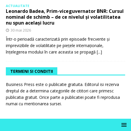
ACTUALITATE
Leonardo Badea, Prim-viceguvernator BNR: Cursul
nominal de schimb – de ce nivelul și volatilitatea
nu spun același lucru
30 mai 2026
Într-o perioadă caracterizată prin episoade frecvente și
imprevizibile de volatilitate pe piețele internaționale,
înțelegerea modului în care aceasta se propagă
[...]
TERMENI SI CONDITII
Business Press este o publicatie gratuita. Editorul isi rezerva
dreptul de a determina categoriile de cititori care primesc
publicatia gratuit. Orice parte a publicatiei poate fi reprodusa
numai cu mentionarea sursei.