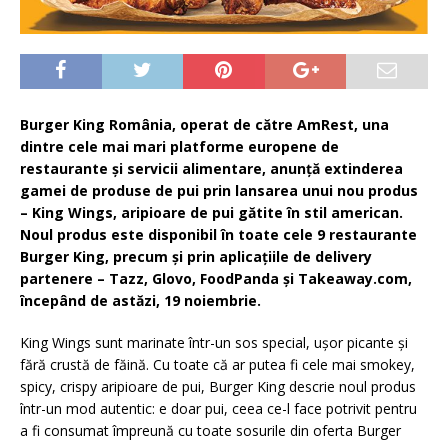
Burger King România, operat de către AmRest, una
dintre cele mai mari platforme europene de
restaurante și servicii alimentare, anunță extinderea
gamei de produse de pui prin lansarea unui nou produs
– King Wings, aripioare de pui gătite în stil american.
Noul produs este disponibil în toate cele 9 restaurante
Burger King, precum și prin aplicațiile de delivery
partenere – Tazz, Glovo, FoodPanda și Takeaway.com,
începând de astăzi, 19 noiembrie.
King Wings sunt marinate într-un sos special, ușor picante și
fără crustă de făină. Cu toate că ar putea fi cele mai smokey,
spicy, crispy aripioare de pui, Burger King descrie noul produs
într-un mod autentic: e doar pui, ceea ce-l face potrivit pentru
a fi consumat împreună cu toate sosurile din oferta Burger