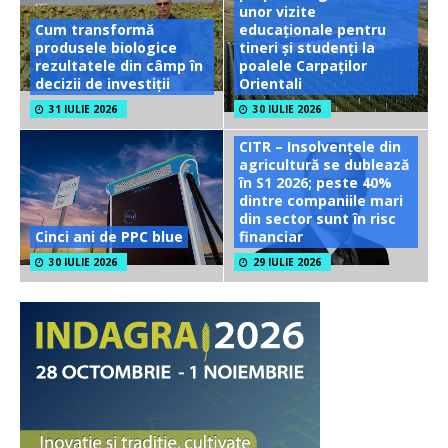
unor vizite
Cum transformă
educaționale pentru
produsele biologice
tineri și studenți la
rezultatele din câmp în
poalele Carpaților
decizii de investiții
Orientali
31 IULIE 2026
30 IULIE 2026
CITR – Insolvențele din
agricultură se dublează
în S1 2026; peste 40%
dintre companiile mari
din sector sunt în risc
Cinci ani de PPC blue
financiar
30 IULIE 2026
29 IULIE 2026