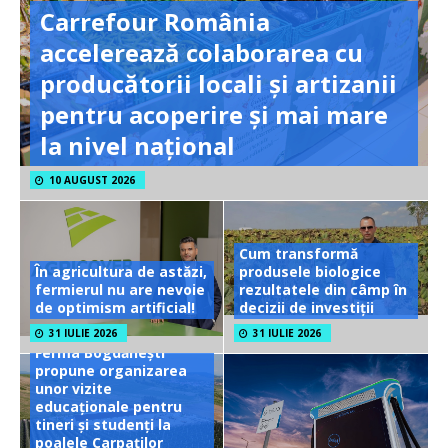
Carrefour România
accelerează colaborarea cu
producătorii locali și artizanii
pentru acoperire și mai mare
la nivel național
10 AUGUST 2026
Cum transformă
În agricultura de astăzi,
produsele biologice
fermierul nu are nevoie
rezultatele din câmp în
de optimism artificial!
decizii de investiții
31 IULIE 2026
31 IULIE 2026
Ferma Bogdănești
propune organizarea
unor vizite
educaționale pentru
tineri și studenți la
poalele Carpaților