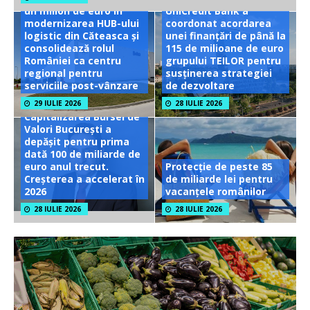
un milion de euro în
UniCredit Bank a
modernizarea HUB-ului
coordonat acordarea
logistic din Căteasca și
unei finanțări de până la
consolidează rolul
115 de milioane de euro
României ca centru
grupului TEILOR pentru
regional pentru
susținerea strategiei
serviciile post-vânzare
de dezvoltare
29 IULIE 2026
28 IULIE 2026
Capitalizarea Bursei de
Valori București a
depășit pentru prima
dată 100 de miliarde de
euro anul trecut.
Protecție de peste 85
Creșterea a accelerat în
de miliarde lei pentru
2026
vacanțele românilor
28 IULIE 2026
28 IULIE 2026