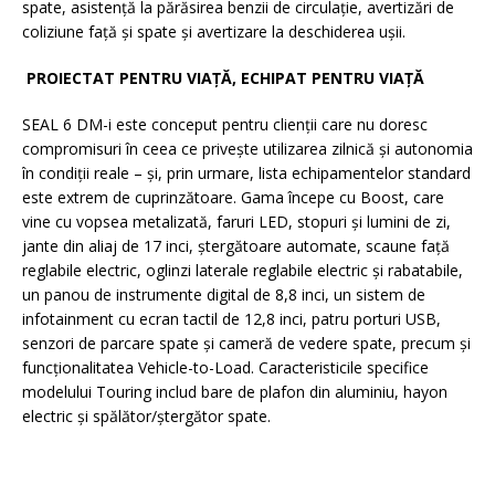
spate, asistență la părăsirea benzii de circulație, avertizări de
coliziune față și spate și avertizare la deschiderea ușii.
PROIECTAT PENTRU VIAȚĂ, ECHIPAT PENTRU VIAȚĂ
SEAL 6 DM-i este conceput pentru clienții care nu doresc
compromisuri în ceea ce privește utilizarea zilnică și autonomia
în condiții reale – și, prin urmare, lista echipamentelor standard
este extrem de cuprinzătoare. Gama începe cu Boost, care
vine cu vopsea metalizată, faruri LED, stopuri și lumini de zi,
jante din aliaj de 17 inci, ștergătoare automate, scaune față
reglabile electric, oglinzi laterale reglabile electric și rabatabile,
un panou de instrumente digital de 8,8 inci, un sistem de
infotainment cu ecran tactil de 12,8 inci, patru porturi USB,
senzori de parcare spate și cameră de vedere spate, precum și
funcționalitatea Vehicle-to-Load. Caracteristicile specifice
modelului Touring includ bare de plafon din aluminiu, hayon
electric și spălător/ștergător spate.