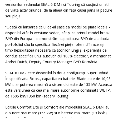
versiunilor sedanului SEAL 6 DM-i și Touring să susțină un stil
de viață activ oriunde, de la aleea din fața casei până la pădure
sau plajă.
“Odată cu lansarea celui de-al șaselea model pe piața locală –
disponibil atât în versiune sedan, cât și ca primul model break
BYD din Europa – demonstrăm capacitatea BYD de a adapta
portofoliul său la specificul fiecărei piețe, oferind în același
timp flexibilitatea necesară călătoriilor lungi și experiența de
condus specifică unui autovehicul 100% electric.”, a menționat
Andrei Duică, Deputy Country Manager BYD România.
SEAL 6 DM-i este disponibil în două configurații Super Hybrid.
În specificația Boost, capacitatea bateriei Blade este de 10,08
kWh, iar puterea maximă a sistemului este de 135 kW. Aceasta
este versiunea cu cea mai mare autonomie combinată WLTP,
de 1505 km/1350 km (sedan/Touring).
Edițiile Comfort Lite și Comfort ale modelului SEAL 6 DM-i au
o putere mai mare (156 kW) și o baterie mai mare (19 kWh).