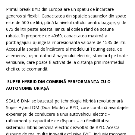
Primul break BYD din Europa are un spațiu de încărcare
generos și flexibil. Capacitatea din spatele scaunelor din spate
este de 500 de litri, până la nivelul raftului pentru bagaje, și de
675 de litri peste acesta. Iar cu al doilea rând de scaune
rabatat în proporție de 40:60, capacitatea maximă a
portbagajului ajunge la impresionanta valoare de 1535 de litri.
Accesul la spațiul de încărcare al modelului Touring este, de
asemenea, ușor, datorită hayonului electric, standard pe toate
versiunile, care poate fi activat de la distanță prin intermediul
cheii cu telecomandă.
SUPER HYBRID DM COMBINĂ PERFORMANȚA CU O
AUTONOMIE URIAȘĂ
SEAL 6 DM-i se bazează pe tehnologia hibridă revoluționară
Super Hybrid DM (Dual Mode) a BYD, care combină avantajele
experienței de conducere a unui autovehicul electric –
rafinament și capacitate de răspuns – cu flexibilitatea
sistemului hibrid benzină-electric dezvoltat de BYD. Acesta
dispune de mai multe inovații exclusive BYD, inclusiv motoare