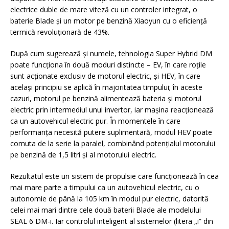
electrice duble de mare viteză cu un controler integrat, o
baterie Blade și un motor pe benzină Xiaoyun cu o eficiență
termică revoluționară de 43%.
După cum sugerează și numele, tehnologia Super Hybrid DM
poate funcționa în două moduri distincte – EV, în care roțile
sunt acționate exclusiv de motorul electric, și HEV, în care
același principiu se aplică în majoritatea timpului; în aceste
cazuri, motorul pe benzină alimentează bateria și motorul
electric prin intermediul unui invertor, iar mașina reacționează
ca un autovehicul electric pur. În momentele în care
performanța necesită putere suplimentară, modul HEV poate
comuta de la serie la paralel, combinând potențialul motorului
pe benzină de 1,5 litri și al motorului electric.
Rezultatul este un sistem de propulsie care funcționează în cea
mai mare parte a timpului ca un autovehicul electric, cu o
autonomie de până la 105 km în modul pur electric, datorită
celei mai mari dintre cele două baterii Blade ale modelului
SEAL 6 DM-i. Iar controlul inteligent al sistemelor (litera „i” din