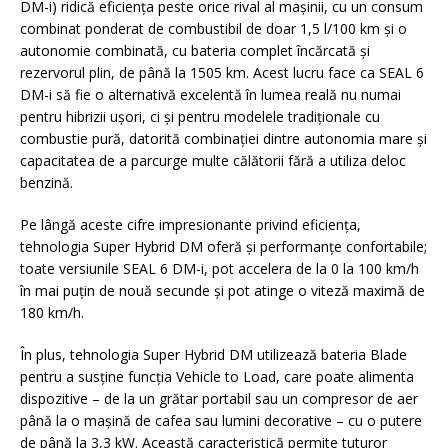
DM-i) ridică eficiența peste orice rival al mașinii, cu un consum
combinat ponderat de combustibil de doar 1,5 l/100 km și o
autonomie combinată, cu bateria complet încărcată și
rezervorul plin, de până la 1505 km. Acest lucru face ca SEAL 6
DM-i să fie o alternativă excelentă în lumea reală nu numai
pentru hibrizii ușori, ci și pentru modelele tradiționale cu
combustie pură, datorită combinației dintre autonomia mare și
capacitatea de a parcurge multe călătorii fără a utiliza deloc
benzină.
Pe lângă aceste cifre impresionante privind eficiența,
tehnologia Super Hybrid DM oferă și performanțe confortabile;
toate versiunile SEAL 6 DM-i, pot accelera de la 0 la 100 km/h
în mai puțin de nouă secunde și pot atinge o viteză maximă de
180 km/h.
În plus, tehnologia Super Hybrid DM utilizează bateria Blade
pentru a susține funcția Vehicle to Load, care poate alimenta
dispozitive – de la un grătar portabil sau un compresor de aer
până la o mașină de cafea sau lumini decorative – cu o putere
de până la 3,3 kW. Această caracteristică permite tuturor