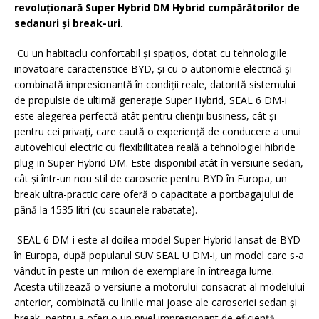
revoluționară Super Hybrid DM Hybrid cumpărătorilor de
sedanuri și break-uri.
Cu un habitaclu confortabil și spațios, dotat cu tehnologiile
inovatoare caracteristice BYD, și cu o autonomie electrică și
combinată impresionantă în condiții reale, datorită sistemului
de propulsie de ultimă generație Super Hybrid, SEAL 6 DM-i
este alegerea perfectă atât pentru clienții business, cât și
pentru cei privați, care caută o experiență de conducere a unui
autovehicul electric cu flexibilitatea reală a tehnologiei hibride
plug-in Super Hybrid DM. Este disponibil atât în versiune sedan,
cât și într-un nou stil de caroserie pentru BYD în Europa, un
break ultra-practic care oferă o capacitate a portbagajului de
până la 1535 litri (cu scaunele rabatate).
SEAL 6 DM-i este al doilea model Super Hybrid lansat de BYD
în Europa, după popularul SUV SEAL U DM-i, un model care s-a
vândut în peste un milion de exemplare în întreaga lume.
Acesta utilizează o versiune a motorului consacrat al modelului
anterior, combinată cu liniile mai joase ale caroseriei sedan și
break, pentru a oferi o un nivel impresionant de eficiență.