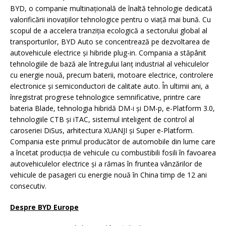
BYD, o companie multinațională de înaltă tehnologie dedicată
valorificării inovațiilor tehnologice pentru o viață mai bună. Cu
scopul de a accelera tranziția ecologică a sectorului global al
transporturilor, BYD Auto se concentrează pe dezvoltarea de
autovehicule electrice și hibride plug-in. Compania a stăpânit
tehnologiile de bază ale întregului lanț industrial al vehiculelor
cu energie nouă, precum baterii, motoare electrice, controlere
electronice și semiconductori de calitate auto. În ultimii ani, a
înregistrat progrese tehnologice semnificative, printre care
bateria Blade, tehnologia hibridă DM-i și DM-p, e-Platform 3.0,
tehnologiile CTB și iTAC, sistemul inteligent de control al
caroseriei DiSus, arhitectura XUANJI și Super e-Platform.
Compania este primul producător de automobile din lume care
a încetat producția de vehicule cu combustibili fosili în favoarea
autovehiculelor electrice și a rămas în fruntea vânzărilor de
vehicule de pasageri cu energie nouă în China timp de 12 ani
consecutiv.
Despre BYD Europe