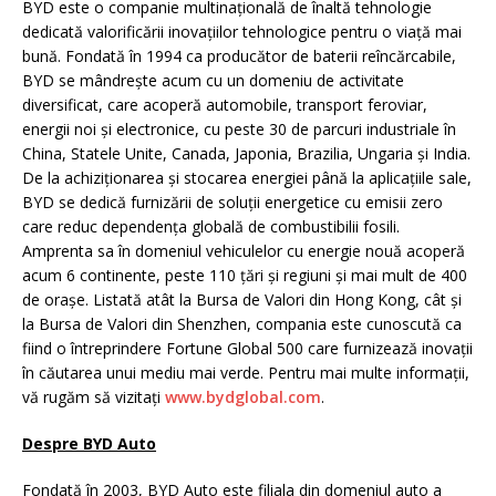
BYD este o companie multinațională de înaltă tehnologie
dedicată valorificării inovațiilor tehnologice pentru o viață mai
bună. Fondată în 1994 ca producător de baterii reîncărcabile,
BYD se mândrește acum cu un domeniu de activitate
diversificat, care acoperă automobile, transport feroviar,
energii noi și electronice, cu peste 30 de parcuri industriale în
China, Statele Unite, Canada, Japonia, Brazilia, Ungaria și India.
De la achiziționarea și stocarea energiei până la aplicațiile sale,
BYD se dedică furnizării de soluții energetice cu emisii zero
care reduc dependența globală de combustibilii fosili.
Amprenta sa în domeniul vehiculelor cu energie nouă acoperă
acum 6 continente, peste 110 țări și regiuni și mai mult de 400
de orașe. Listată atât la Bursa de Valori din Hong Kong, cât și
la Bursa de Valori din Shenzhen, compania este cunoscută ca
fiind o întreprindere Fortune Global 500 care furnizează inovații
în căutarea unui mediu mai verde. Pentru mai multe informații,
vă rugăm să vizitați
www.bydglobal.com
.
Despre BYD Auto
Fondată în 2003, BYD Auto este filiala din domeniul auto a