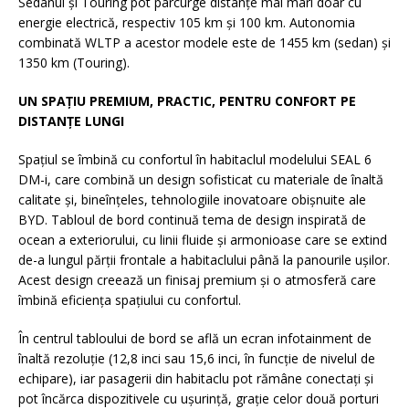
Sedanul și Touring pot parcurge distanțe mai mari doar cu
energie electrică, respectiv 105 km și 100 km. Autonomia
combinată WLTP a acestor modele este de 1455 km (sedan) și
1350 km (Touring).
UN SPAȚIU PREMIUM, PRACTIC, PENTRU CONFORT PE
DISTANȚE LUNGI
Spațiul se îmbină cu confortul în habitaclul modelului SEAL 6
DM-i, care combină un design sofisticat cu materiale de înaltă
calitate și, bineînțeles, tehnologiile inovatoare obișnuite ale
BYD. Tabloul de bord continuă tema de design inspirată de
ocean a exteriorului, cu linii fluide și armonioase care se extind
de-a lungul părții frontale a habitaclului până la panourile ușilor.
Acest design creează un finisaj premium și o atmosferă care
îmbină eficiența spațiului cu confortul.
În centrul tabloului de bord se află un ecran infotainment de
înaltă rezoluție (12,8 inci sau 15,6 inci, în funcție de nivelul de
echipare), iar pasagerii din habitaclu pot rămâne conectați și
pot încărca dispozitivele cu ușurință, grație celor două porturi