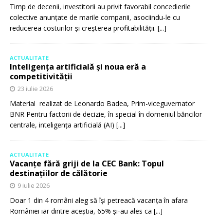
Timp de decenii, investitorii au privit favorabil concedierile
colective anunțate de marile companii, asociindu-le cu
reducerea costurilor și creșterea profitabilității.
[...]
ACTUALITATE
Inteligența artificială și noua eră a
competitivității
23 iulie 2026
Material realizat de Leonardo Badea, Prim-viceguvernator
BNR Pentru factorii de decizie, în special în domeniul băncilor
centrale, inteligența artificială (AI)
[...]
ACTUALITATE
Vacanțe fără griji de la CEC Bank: Topul
destinațiilor de călătorie
9 iulie 2026
Doar 1 din 4 români aleg să își petreacă vacanța în afara
României iar dintre aceștia, 65% și-au ales ca
[...]