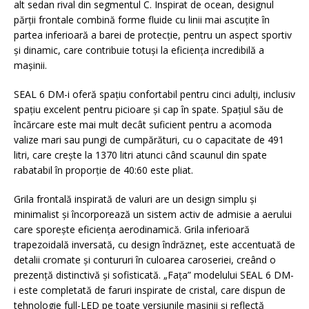
alt sedan rival din segmentul C. Inspirat de ocean, designul
părții frontale combină forme fluide cu linii mai ascuțite în
partea inferioară a barei de protecție, pentru un aspect sportiv
și dinamic, care contribuie totuși la eficiența incredibilă a
mașinii.
SEAL 6 DM-i oferă spațiu confortabil pentru cinci adulți, inclusiv
spațiu excelent pentru picioare și cap în spate. Spațiul său de
încărcare este mai mult decât suficient pentru a acomoda
valize mari sau pungi de cumpărături, cu o capacitate de 491
litri, care crește la 1370 litri atunci când scaunul din spate
rabatabil în proporție de 40:60 este pliat.
Grila frontală inspirată de valuri are un design simplu și
minimalist și încorporează un sistem activ de admisie a aerului
care sporește eficiența aerodinamică. Grila inferioară
trapezoidală inversată, cu design îndrăzneț, este accentuată de
detalii cromate și contururi în culoarea caroseriei, creând o
prezență distinctivă și sofisticată. „Fața” modelului SEAL 6 DM-
i este completată de faruri inspirate de cristal, care dispun de
tehnologie full-LED pe toate versiunile mașinii și reflectă