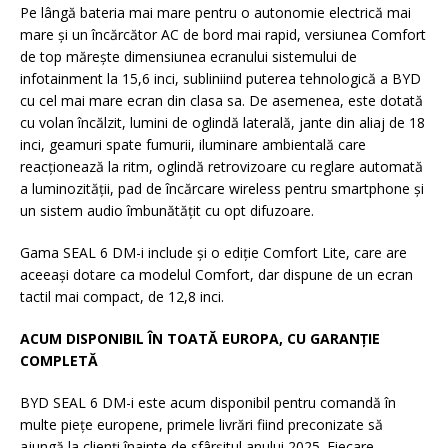
Pe lângă bateria mai mare pentru o autonomie electrică mai
mare și un încărcător AC de bord mai rapid, versiunea Comfort
de top mărește dimensiunea ecranului sistemului de
infotainment la 15,6 inci, subliniind puterea tehnologică a BYD
cu cel mai mare ecran din clasa sa. De asemenea, este dotată
cu volan încălzit, lumini de oglindă laterală, jante din aliaj de 18
inci, geamuri spate fumurii, iluminare ambientală care
reacționează la ritm, oglindă retrovizoare cu reglare automată
a luminozității, pad de încărcare wireless pentru smartphone și
un sistem audio îmbunătățit cu opt difuzoare.
Gama SEAL 6 DM-i include și o ediție Comfort Lite, care are
aceeași dotare ca modelul Comfort, dar dispune de un ecran
tactil mai compact, de 12,8 inci.
ACUM DISPONIBIL ÎN TOATĂ EUROPA, CU GARANȚIE
COMPLETĂ
BYD SEAL 6 DM-i este acum disponibil pentru comandă în
multe piețe europene, primele livrări fiind preconizate să
ajungă la clienți înainte de sfârșitul anului 2025. Fiecare