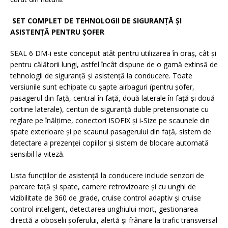
SET COMPLET DE TEHNOLOGII DE SIGURANȚĂ ȘI
ASISTENȚĂ PENTRU ȘOFER
SEAL 6 DM-i este conceput atât pentru utilizarea în oraș, cât și
pentru călătorii lungi, astfel încât dispune de o gamă extinsă de
tehnologii de siguranță și asistență la conducere. Toate
versiunile sunt echipate cu șapte airbaguri (pentru șofer,
pasagerul din față, central în față, două laterale în față și două
cortine laterale), centuri de siguranță duble pretensionate cu
reglare pe înălțime, conectori ISOFIX și i-Size pe scaunele din
spate exterioare și pe scaunul pasagerului din față, sistem de
detectare a prezenței copiilor și sistem de blocare automată
sensibil la viteză.
Lista funcțiilor de asistență la conducere include senzori de
parcare față și spate, camere retrovizoare și cu unghi de
vizibilitate de 360 de grade, cruise control adaptiv și cruise
control inteligent, detectarea unghiului mort, gestionarea
directă a oboselii șoferului, alertă și frânare la trafic transversal