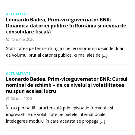
ACTUALITATE
Leonardo Badea, Prim-viceguvernator BNR:
Dinamica datoriei publice în România și nevoia de
consolidare fiscală
15 iunie 2026
Stabilitatea pe termen lung a unei economii nu depinde doar
de volumul brut al datoriei publice, ci mai ales de
[...]
ACTUALITATE
Leonardo Badea, Prim-viceguvernator BNR: Cursul
nominal de schimb – de ce nivelul și volatilitatea
nu spun același lucru
30 mai 2026
Într-o perioadă caracterizată prin episoade frecvente și
imprevizibile de volatilitate pe piețele internaționale,
înțelegerea modului în care aceasta se propagă
[...]