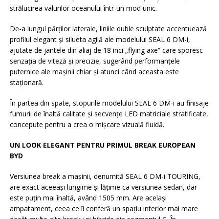
strălucirea valurilor oceanului într-un mod unic.
De-a lungul părților laterale, liniile duble sculptate accentuează
profilul elegant și silueta agilă ale modelului SEAL 6 DM-i,
ajutate de jantele din aliaj de 18 inci „flying axe” care sporesc
senzația de viteză și precizie, sugerând performanțele
puternice ale mașinii chiar și atunci când aceasta este
staționară.
În partea din spate, stopurile modelului SEAL 6 DM-i au finisaje
fumurii de înaltă calitate și secvențe LED matriciale stratificate,
concepute pentru a crea o mișcare vizuală fluidă.
UN LOOK ELEGANT PENTRU PRIMUL BREAK EUROPEAN
BYD
Versiunea break a mașinii, denumită SEAL 6 DM-i TOURING,
are exact aceeași lungime și lățime ca versiunea sedan, dar
este puțin mai înaltă, având 1505 mm. Are același
ampatament, ceea ce îi conferă un spațiu interior mai mare