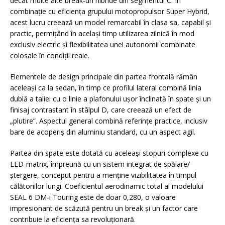
decât multe alte break-uri hibride din segmentul C. În
combinație cu eficiența grupului motopropulsor Super Hybrid,
acest lucru creează un model remarcabil în clasa sa, capabil și
practic, permițând în același timp utilizarea zilnică în mod
exclusiv electric și flexibilitatea unei autonomii combinate
colosale în condiții reale.
Elementele de design principale din partea frontală rămân
aceleași ca la sedan, în timp ce profilul lateral combină linia
dublă a taliei cu o linie a plafonului ușor înclinată în spate și un
finisaj contrastant în stâlpul D, care creează un efect de
„plutire”. Aspectul general combină referințe practice, inclusiv
bare de acoperiș din aluminiu standard, cu un aspect agil.
Partea din spate este dotată cu aceleași stopuri complexe cu
LED-matrix, împreună cu un sistem integrat de spălare/
ștergere, conceput pentru a menține vizibilitatea în timpul
călătoriilor lungi. Coeficientul aerodinamic total al modelului
SEAL 6 DM-i Touring este de doar 0,280, o valoare
impresionant de scăzută pentru un break și un factor care
contribuie la eficiența sa revoluționară.