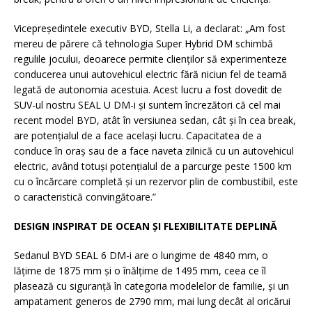
Vicepreședintele executiv BYD, Stella Li, a declarat: „Am fost
mereu de părere că tehnologia Super Hybrid DM schimbă
regulile jocului, deoarece permite clienților să experimenteze
conducerea unui autovehicul electric fără niciun fel de teamă
legată de autonomia acestuia. Acest lucru a fost dovedit de
SUV-ul nostru SEAL U DM-i și suntem încrezători că cel mai
recent model BYD, atât în versiunea sedan, cât și în cea break,
are potențialul de a face același lucru. Capacitatea de a
conduce în oraș sau de a face naveta zilnică cu un autovehicul
electric, având totuși potențialul de a parcurge peste 1500 km
cu o încărcare completă și un rezervor plin de combustibil, este
o caracteristică convingătoare.”
DESIGN INSPIRAT DE OCEAN ȘI FLEXIBILITATE DEPLINĂ
Sedanul BYD SEAL 6 DM-i are o lungime de 4840 mm, o
lățime de 1875 mm și o înălțime de 1495 mm, ceea ce îl
plasează cu siguranță în categoria modelelor de familie, și un
ampatament generos de 2790 mm, mai lung decât al oricărui