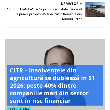
URMĂTOR
Grupul IULIAN CÂNTAR a produs și instalat cântarul
la primul proiect CAV finalizat în România din
fonduri PNRR
CITR – Insolvențele din
agricultură se dublează în S1
2026; peste 40% dintre
companiile mari din sector
sunt în risc financiar
Beko investește peste
29 IULIE 2026