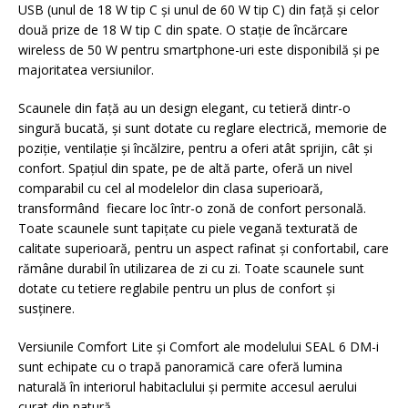
USB (unul de 18 W tip C și unul de 60 W tip C) din față și celor
două prize de 18 W tip C din spate. O stație de încărcare
wireless de 50 W pentru smartphone-uri este disponibilă și pe
majoritatea versiunilor.
Scaunele din față au un design elegant, cu tetieră dintr-o
singură bucată, și sunt dotate cu reglare electrică, memorie de
poziție, ventilație și încălzire, pentru a oferi atât sprijin, cât și
confort. Spațiul din spate, pe de altă parte, oferă un nivel
comparabil cu cel al modelelor din clasa superioară,
transformând fiecare loc într-o zonă de confort personală.
Toate scaunele sunt tapițate cu piele vegană texturată de
calitate superioară, pentru un aspect rafinat și confortabil, care
rămâne durabil în utilizarea de zi cu zi. Toate scaunele sunt
dotate cu tetiere reglabile pentru un plus de confort și
susținere.
Versiunile Comfort Lite și Comfort ale modelului SEAL 6 DM-i
sunt echipate cu o trapă panoramică care oferă lumina
naturală în interiorul habitaclului și permite accesul aerului
curat din natură.