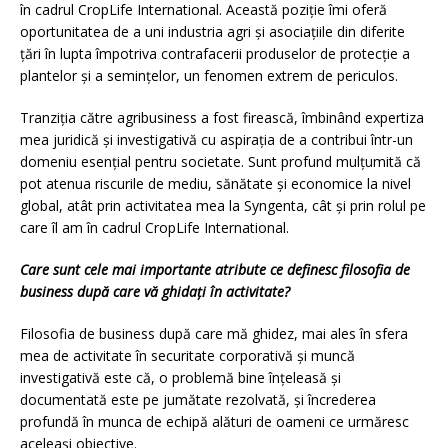
în cadrul CropLife International. Această poziție îmi oferă
oportunitatea de a uni industria agri și asociațiile din diferite
țări în lupta împotriva contrafacerii produselor de protecție a
plantelor și a semințelor, un fenomen extrem de periculos.
Tranziția către agribusiness a fost firească, îmbinând expertiza
mea juridică și investigativă cu aspirația de a contribui într-un
domeniu esențial pentru societate. Sunt profund mulțumită că
pot atenua riscurile de mediu, sănătate și economice la nivel
global, atât prin activitatea mea la Syngenta, cât și prin rolul pe
care îl am în cadrul CropLife International.
Care sunt cele mai importante atribute ce definesc filosofia de
business după care vă ghidați în activitate?
Filosofia de business după care mă ghidez, mai ales în sfera
mea de activitate în securitate corporativă și muncă
investigativă este că, o problemă bine înțeleasă și
documentată este pe jumătate rezolvată, și încrederea
profundă în munca de echipă alături de oameni ce urmăresc
aceleași obiective.