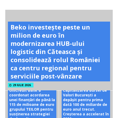
Beko investește peste un
milion de euro în
modernizarea HUB-ului
logistic din Căteasca și
consolidează rolul României
ca centru regional pentru
serviciile post-vânzare
29 IULIE 2026
UniCredit Bank a
Capitalizarea Bursei de
coordonat acordarea
Valori București a
unei finanțări de până la
depășit pentru prima
115 de milioane de euro
dată 100 de miliarde de
grupului TEILOR pentru
euro anul trecut.
susținerea strategiei
Creșterea a accelerat în