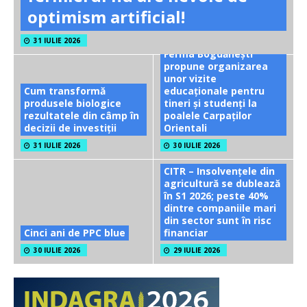
optimism artificial!
31 IULIE 2026
Ferma Bogdănești
propune organizarea
unor vizite
Cum transformă
educaționale pentru
produsele biologice
tineri și studenți la
rezultatele din câmp în
poalele Carpaților
decizii de investiții
Orientali
31 IULIE 2026
30 IULIE 2026
CITR – Insolvențele din
agricultură se dublează
în S1 2026; peste 40%
dintre companiile mari
din sector sunt în risc
Cinci ani de PPC blue
financiar
30 IULIE 2026
29 IULIE 2026