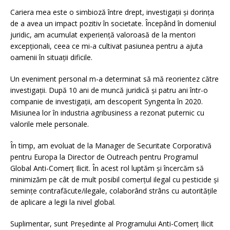
Cariera mea este o simbioză între drept, investigații și dorința
de a avea un impact pozitiv în societate. Începând în domeniul
juridic, am acumulat experiență valoroasă de la mentori
excepționali, ceea ce mi-a cultivat pasiunea pentru a ajuta
oamenii în situații dificile.
Un eveniment personal m-a determinat să mă reorientez către
investigații. După 10 ani de muncă juridică și patru ani într-o
companie de investigații, am descoperit Syngenta în 2020.
Misiunea lor în industria agribusiness a rezonat puternic cu
valorile mele personale.
În timp, am evoluat de la Manager de Securitate Corporativă
pentru Europa la Director de Outreach pentru Programul
Global Anti-Comerț Ilicit. În acest rol luptăm și încercăm să
minimizăm pe cât de mult posibil comerțul ilegal cu pesticide și
semințe contrafăcute/ilegale, colaborând strâns cu autoritățile
de aplicare a legii la nivel global.
Suplimentar, sunt Președinte al Programului Anti-Comerț Ilicit