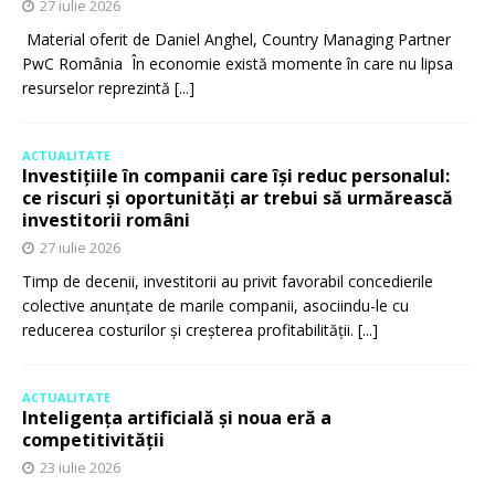
27 iulie 2026
Material oferit de Daniel Anghel, Country Managing Partner
PwC România În economie există momente în care nu lipsa
resurselor reprezintă
[...]
ACTUALITATE
Investițiile în companii care își reduc personalul:
ce riscuri și oportunități ar trebui să urmărească
investitorii români
27 iulie 2026
Timp de decenii, investitorii au privit favorabil concedierile
colective anunțate de marile companii, asociindu-le cu
reducerea costurilor și creșterea profitabilității.
[...]
ACTUALITATE
Inteligența artificială și noua eră a
competitivității
23 iulie 2026