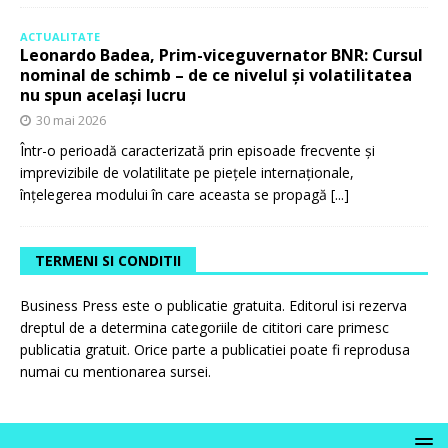
ACTUALITATE
Leonardo Badea, Prim-viceguvernator BNR: Cursul
nominal de schimb – de ce nivelul și volatilitatea
nu spun același lucru
30 mai 2026
Într-o perioadă caracterizată prin episoade frecvente și
imprevizibile de volatilitate pe piețele internaționale,
înțelegerea modului în care aceasta se propagă
[...]
TERMENI SI CONDITII
Business Press este o publicatie gratuita. Editorul isi rezerva
dreptul de a determina categoriile de cititori care primesc
publicatia gratuit. Orice parte a publicatiei poate fi reprodusa
numai cu mentionarea sursei.