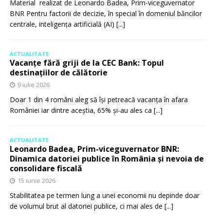
Material realizat de Leonardo Badea, Prim-viceguvernator
BNR Pentru factorii de decizie, în special în domeniul băncilor
centrale, inteligența artificială (AI)
[...]
ACTUALITATE
Vacanțe fără griji de la CEC Bank: Topul
destinațiilor de călătorie
9 iulie 2026
Doar 1 din 4 români aleg să își petreacă vacanța în afara
României iar dintre aceștia, 65% și-au ales ca
[...]
ACTUALITATE
Leonardo Badea, Prim-viceguvernator BNR:
Dinamica datoriei publice în România și nevoia de
consolidare fiscală
15 iunie 2026
Stabilitatea pe termen lung a unei economii nu depinde doar
de volumul brut al datoriei publice, ci mai ales de
[...]