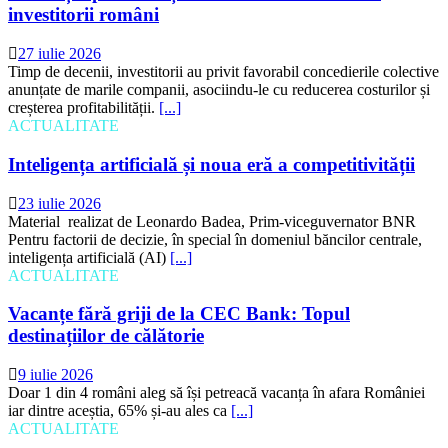
investitorii români
27 iulie 2026
Timp de decenii, investitorii au privit favorabil concedierile colective
anunțate de marile companii, asociindu-le cu reducerea costurilor și
creșterea profitabilității.
[...]
ACTUALITATE
Inteligența artificială și noua eră a competitivității
23 iulie 2026
Material realizat de Leonardo Badea, Prim-viceguvernator BNR
Pentru factorii de decizie, în special în domeniul băncilor centrale,
inteligența artificială (AI)
[...]
ACTUALITATE
Vacanțe fără griji de la CEC Bank: Topul
destinațiilor de călătorie
9 iulie 2026
Doar 1 din 4 români aleg să își petreacă vacanța în afara României
iar dintre aceștia, 65% și-au ales ca
[...]
ACTUALITATE