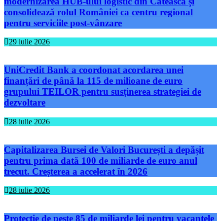
modernizarea HUB-ului logistic din Căteasca și
consolidează rolul României ca centru regional
pentru serviciile post-vânzare
29 iulie 2026
UniCredit Bank a coordonat acordarea unei
finanțări de până la 115 de milioane de euro
grupului TEILOR pentru susținerea strategiei de
dezvoltare
28 iulie 2026
Capitalizarea Bursei de Valori București a depășit
pentru prima dată 100 de miliarde de euro anul
trecut. Creșterea a accelerat în 2026
28 iulie 2026
Protecție de peste 85 de miliarde lei pentru vacanțele