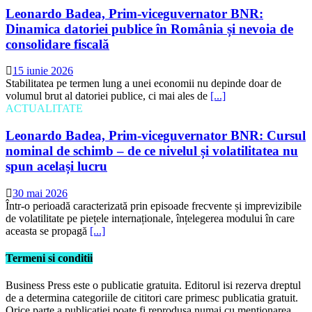
Leonardo Badea, Prim-viceguvernator BNR:
Dinamica datoriei publice în România și nevoia de
consolidare fiscală
15 iunie 2026
Stabilitatea pe termen lung a unei economii nu depinde doar de
volumul brut al datoriei publice, ci mai ales de
[...]
ACTUALITATE
Leonardo Badea, Prim-viceguvernator BNR: Cursul
nominal de schimb – de ce nivelul și volatilitatea nu
spun același lucru
30 mai 2026
Într-o perioadă caracterizată prin episoade frecvente și imprevizibile
de volatilitate pe piețele internaționale, înțelegerea modului în care
aceasta se propagă
[...]
Termeni si conditii
Business Press este o publicatie gratuita. Editorul isi rezerva dreptul
de a determina categoriile de cititori care primesc publicatia gratuit.
Orice parte a publicatiei poate fi reprodusa numai cu mentionarea