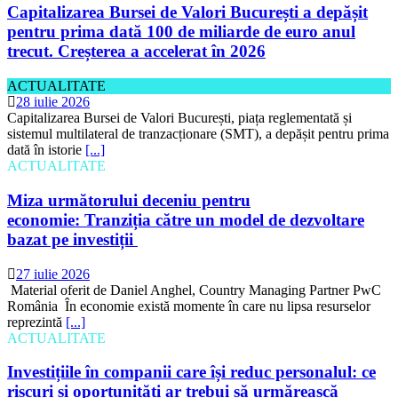
Capitalizarea Bursei de Valori București a depășit
pentru prima dată 100 de miliarde de euro anul
trecut. Creșterea a accelerat în 2026
ACTUALITATE
28 iulie 2026
Capitalizarea Bursei de Valori București, piața reglementată și
sistemul multilateral de tranzacționare (SMT), a depășit pentru prima
dată în istorie
[...]
ACTUALITATE
Miza următorului deceniu pentru
economie: Tranziția către un model de dezvoltare
bazat pe investiții
27 iulie 2026
Material oferit de Daniel Anghel, Country Managing Partner PwC
România În economie există momente în care nu lipsa resurselor
reprezintă
[...]
ACTUALITATE
Investițiile în companii care își reduc personalul: ce
riscuri și oportunități ar trebui să urmărească