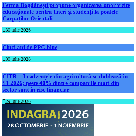
Ferma Bogdănești propune organizarea unor vizite
educaționale pentru tineri și studenți la poalele
Carpaților Orientali
30 iulie 2026
Cinci ani de PPC blue
30 iulie 2026
CITR – Insolvențele din agricultură se dublează în
S1 2026; peste 40% dintre companiile mari din
sector sunt în risc financiar
29 iulie 2026