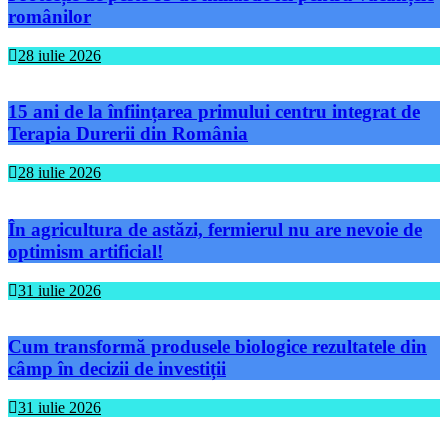
românilor
28 iulie 2026
15 ani de la înființarea primului centru integrat de
Terapia Durerii din România
28 iulie 2026
În agricultura de astăzi, fermierul nu are nevoie de
optimism artificial!
31 iulie 2026
Cum transformă produsele biologice rezultatele din
câmp în decizii de investiții
31 iulie 2026