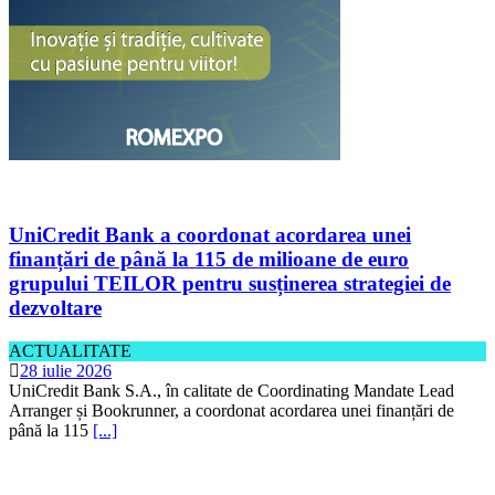
UniCredit Bank a coordonat acordarea unei
finanțări de până la 115 de milioane de euro
grupului TEILOR pentru susținerea strategiei de
dezvoltare
ACTUALITATE
28 iulie 2026
UniCredit Bank S.A., în calitate de Coordinating Mandate Lead
Arranger și Bookrunner, a coordonat acordarea unei finanțări de
până la 115
[...]