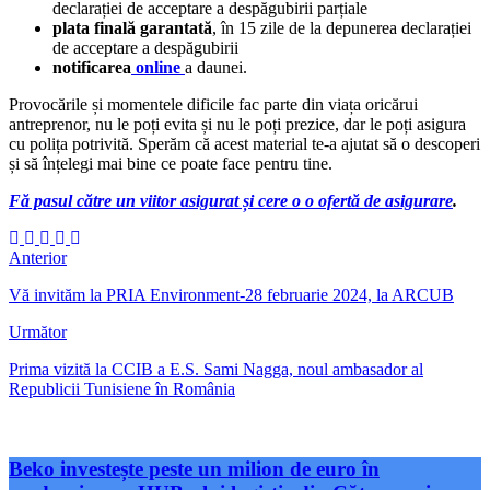
declarației de acceptare a despăgubirii parțiale
plata finală garantată
, în 15 zile de la depunerea declarației
de acceptare a despăgubirii
notificarea
online
a daunei.
Provocările și momentele dificile fac parte din viața oricărui
antreprenor, nu le poți evita și nu le poți prezice, dar le poți asigura
cu polița potrivită. Sperăm că acest material te-a ajutat să o descoperi
și să înțelegi mai bine ce poate face pentru tine.
Fă pasul către un viitor asigurat și cere o o ofertă de asigurare
.
Anterior
Vă invităm la PRIA Environment-28 februarie 2024, la ARCUB
Următor
Prima vizită la CCIB a E.S. Sami Nagga, noul ambasador al
Republicii Tunisiene în România
Beko investește peste un milion de euro în