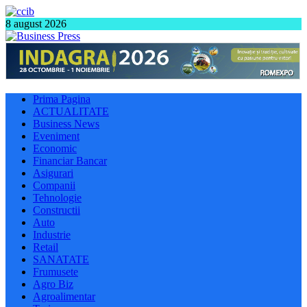
8 august 2026
Prima Pagina
ACTUALITATE
Business News
Eveniment
Economic
Financiar Bancar
Asigurari
Companii
Tehnologie
Constructii
Auto
Industrie
Retail
SANATATE
Frumusete
Agro Biz
Agroalimentar