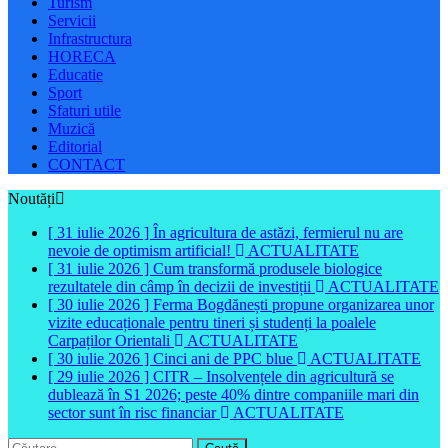
Turism
Servicii
Infrastructura
HORECA
Educatie
Sport
Sfaturi utile
Muzică
Editorial
CONTACT
Noutăți
[ 31 iulie 2026 ]
În agricultura de astăzi, fermierul nu are
nevoie de optimism artificial!
ACTUALITATE
[ 31 iulie 2026 ]
Cum transformă produsele biologice
rezultatele din câmp în decizii de investiții
ACTUALITATE
[ 30 iulie 2026 ]
Ferma Bogdănești propune organizarea unor
vizite educaționale pentru tineri și studenți la poalele
Carpaților Orientali
ACTUALITATE
[ 30 iulie 2026 ]
Cinci ani de PPC blue
ACTUALITATE
[ 29 iulie 2026 ]
CITR – Insolvențele din agricultură se
dublează în S1 2026; peste 40% dintre companiile mari din
sector sunt în risc financiar
ACTUALITATE
Caută