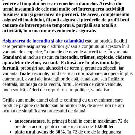
vedere al timpului necesar remedierii daunelor. Acestea din
urmă înseamnă de cele mai multe ori întreruperea activității
business-ului și generarea de pierderi. De aceea, complementar
asigurării imobilului, îți poți asigura și pierderile de profit brut
cauzate de întreruperea temporară, parțială sau totală a
activității, în urma unor evenimente asigurate.
Asigurarea de incendiu şi alte calamităţi
este un produs flexibil
care permite asigurarea clădirilor şi/ sau a conţinutului acestora în 3
variante de acoperire, în funcție de nevoile afacerii tale. În varianta
Standard
ai incluse riscuri ca
incendiu, trăsnet, explozie, căderea
aparatelor de zbor, varianta Extinsă are în plus inundație,
furtună,
prăbuşiri sau alunecări de teren și greutatea zăpezii, iar
varianta
Toate riscurile
, fiind cea mai cuprinzătoare, acoperă în plus
cutremurul, avarii ale instalaţiilor de apă, canalizare sau încălzire
centrală, inundaţia de la vecini, furtul, lovirea de către vehicule,
unda sonică, căderi de corpuri, riscuri politice, vandalism.
Grijile sunt multe atunci când te confrunți cu un eveniment care
produce pagube clădirilor sau bunurilor tale, de aceea noi ne-am
ocupat de simplificarea procesului de daună:
autoconstatare,
îți primești banii în cont în maximum 72 de
ore de la acord, pentru daune mai mici de
10.000 lei
plata unui avans de 30%
, în 72 de ore de la depunerea