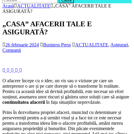
după:
Acasă
ACTUALITATE
„CASA” AFACERII TALE E
ASIGURATĂ?
„CASA” AFACERII TALE E
ASIGURATĂ?
26 februarie 2024
Business Press
ACTUALITATE
,
Asigurari
,
Companii
O afacere începe cu o idee, un vis sau o viziune pe care un
antreprenor o are și pe care dorește să o transforme în realitate.
Pentru ca această idee să devină profitabilă, este necesar un efort
susținut, asumarea unor riscuri și găsirea unor soluții care să asigure
continuitatea afacerii
în fața situațiilor neprevăzute.
Prins în dezvoltarea propriei afaceri, muncind cu determinare și
perseverență pentru a-ți urmări visul și a face tot ce este necesar
pentru a transforma ideea într-o afacere profitabilă, amâni mereu
asigurarea proprietății și bunurilor. Din păcate evenimentele
nefericite nu aleg nici persoana, nici momentul. Iată mai jos câteva