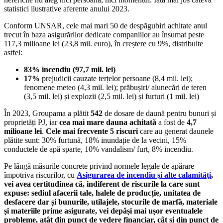
statistici ilustrative aferente anului 2023.
Conform UNSAR, cele mai mari 50 de despăgubiri achitate anul
trecut în baza asigurărilor dedicate companiilor au însumat peste
117,3 milioane lei (23,8 mil. euro), în creștere cu 9%, distribuite
astfel:
83% incendiu (97,7 mil. lei)
17%
prejudicii cauzate terțelor persoane (8,4 mil. lei);
fenomene meteo (4,3 mil. lei); prăbușiri/ alunecări de teren
(3,5 mil. lei) și explozii (2,5 mil. lei) și furturi (1 mil. lei)
În 2023, Groupama a plătit
542
de dosare de daună pentru bunuri și
proprietăți PJ, iar
cea mai mare dauna achitată
a fost de
4,7
milioane lei
.
Cele mai frecvente 5 riscuri
care au generat daunele
plătite sunt: 30% furtună, 18% inundație de la vecini, 15%
conductele de apă sparte, 10% vandalism/ furt, 8% incendiu.
Pe lângă măsurile concrete privind normele legale de apărare
împotriva riscurilor, cu
Asigurarea de incendiu şi alte calamităţi
,
vei avea certitudinea că, indiferent de riscurile la care sunt
expuse: sediul afacerii tale,
halele de producție, unitatea de
desfacere dar și bunurile, utilajele, stocurile de marfă, materiale
și materiile prime asigurate, vei depăși mai ușor eventualele
probleme, atât din punct de vedere financiar, cât și din punct de