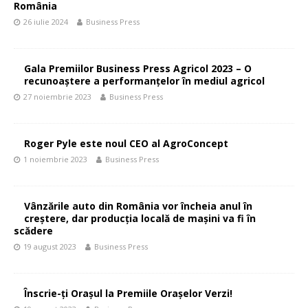
România
26 iulie 2024
Business Press
Gala Premiilor Business Press Agricol 2023 – O
recunoaștere a performanțelor în mediul agricol
27 noiembrie 2023
Business Press
Roger Pyle este noul CEO al AgroConcept
1 noiembrie 2023
Business Press
Vânzările auto din România vor încheia anul în
creștere, dar producția locală de mașini va fi în
scădere
19 august 2023
Business Press
Înscrie-ți Orașul la Premiile Orașelor Verzi!