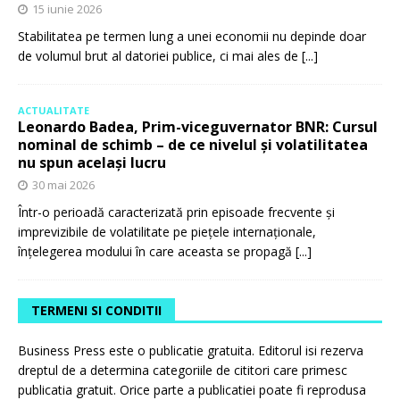
15 iunie 2026
Stabilitatea pe termen lung a unei economii nu depinde doar
de volumul brut al datoriei publice, ci mai ales de
[...]
ACTUALITATE
Leonardo Badea, Prim-viceguvernator BNR: Cursul
nominal de schimb – de ce nivelul și volatilitatea
nu spun același lucru
30 mai 2026
Într-o perioadă caracterizată prin episoade frecvente și
imprevizibile de volatilitate pe piețele internaționale,
înțelegerea modului în care aceasta se propagă
[...]
TERMENI SI CONDITII
Business Press este o publicatie gratuita. Editorul isi rezerva
dreptul de a determina categoriile de cititori care primesc
publicatia gratuit. Orice parte a publicatiei poate fi reprodusa