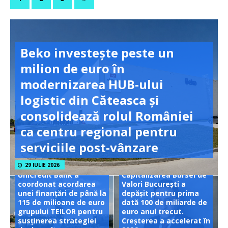
Beko investește peste un
milion de euro în
modernizarea HUB-ului
logistic din Căteasca și
consolidează rolul României
ca centru regional pentru
serviciile post-vânzare
29 IULIE 2026
UniCredit Bank a
Capitalizarea Bursei de
coordonat acordarea
Valori București a
unei finanțări de până la
depășit pentru prima
115 de milioane de euro
dată 100 de miliarde de
grupului TEILOR pentru
euro anul trecut.
susținerea strategiei
Creșterea a accelerat în