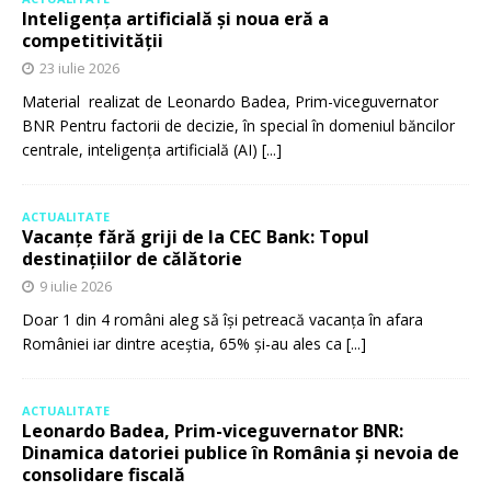
Inteligența artificială și noua eră a
competitivității
23 iulie 2026
Material realizat de Leonardo Badea, Prim-viceguvernator
BNR Pentru factorii de decizie, în special în domeniul băncilor
centrale, inteligența artificială (AI)
[...]
ACTUALITATE
Vacanțe fără griji de la CEC Bank: Topul
destinațiilor de călătorie
9 iulie 2026
Doar 1 din 4 români aleg să își petreacă vacanța în afara
României iar dintre aceștia, 65% și-au ales ca
[...]
ACTUALITATE
Leonardo Badea, Prim-viceguvernator BNR:
Dinamica datoriei publice în România și nevoia de
consolidare fiscală