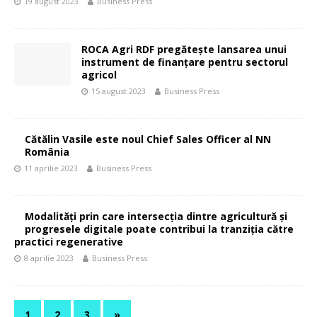
19 august 2023
Business Press
ROCA Agri RDF pregătește lansarea unui
instrument de finanțare pentru sectorul
agricol
15 august 2023
Business Press
Cătălin Vasile este noul Chief Sales Officer al NN
România
11 aprilie 2023
Business Press
Modalități prin care intersecția dintre agricultură și
progresele digitale poate contribui la tranziția către
practici regenerative
8 aprilie 2023
Business Press
1
2
3
»