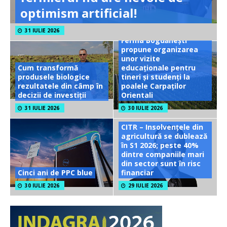
optimism artificial!
31 IULIE 2026
Ferma Bogdănești
propune organizarea
unor vizite
Cum transformă
educaționale pentru
produsele biologice
tineri și studenți la
rezultatele din câmp în
poalele Carpaților
decizii de investiții
Orientali
31 IULIE 2026
30 IULIE 2026
CITR – Insolvențele din
agricultură se dublează
în S1 2026; peste 40%
dintre companiile mari
din sector sunt în risc
Cinci ani de PPC blue
financiar
30 IULIE 2026
29 IULIE 2026