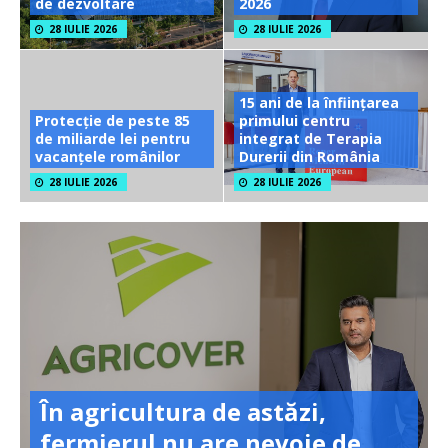
de dezvoltare
2026
28 IULIE 2026
28 IULIE 2026
15 ani de la înființarea
Protecție de peste 85
primului centru
de miliarde lei pentru
integrat de Terapia
vacanțele românilor
Durerii din România
28 IULIE 2026
28 IULIE 2026
În agricultura de astăzi,
fermierul nu are nevoie de