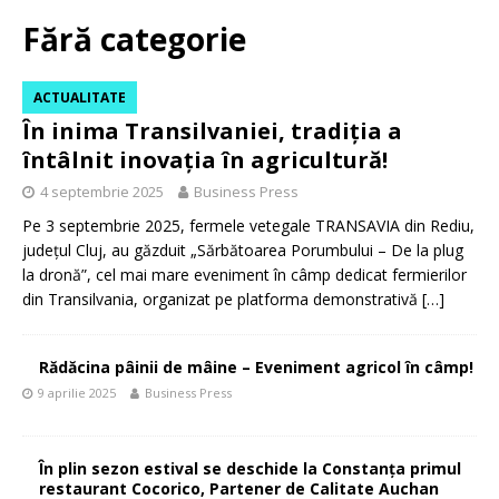
Fără categorie
ACTUALITATE
În inima Transilvaniei, tradiția a
întâlnit inovația în agricultură!
4 septembrie 2025
Business Press
Pe 3 septembrie 2025, fermele vetegale TRANSAVIA din Rediu,
județul Cluj, au găzduit „Sărbătoarea Porumbului – De la plug
la dronă”, cel mai mare eveniment în câmp dedicat fermierilor
din Transilvania, organizat pe platforma demonstrativă
[…]
Rădăcina pâinii de mâine – Eveniment agricol în câmp!
9 aprilie 2025
Business Press
În plin sezon estival se deschide la Constanța primul
restaurant Cocorico, Partener de Calitate Auchan