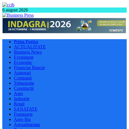
6 august 2026
Prima Pagina
ACTUALITATE
Business News
Eveniment
Economic
Financiar Bancar
Asigurari
Companii
Tehnologie
Constructii
Auto
Industrie
Retail
SANATATE
Frumusete
Agro Biz
Agroalimentar