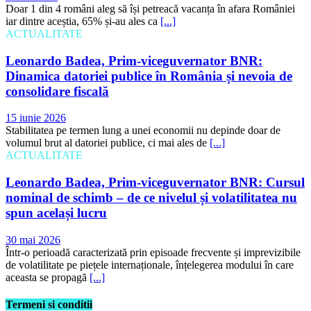
Doar 1 din 4 români aleg să își petreacă vacanța în afara României
iar dintre aceștia, 65% și-au ales ca
[...]
ACTUALITATE
Leonardo Badea, Prim-viceguvernator BNR:
Dinamica datoriei publice în România și nevoia de
consolidare fiscală
15 iunie 2026
Stabilitatea pe termen lung a unei economii nu depinde doar de
volumul brut al datoriei publice, ci mai ales de
[...]
ACTUALITATE
Leonardo Badea, Prim-viceguvernator BNR: Cursul
nominal de schimb – de ce nivelul și volatilitatea nu
spun același lucru
30 mai 2026
Într-o perioadă caracterizată prin episoade frecvente și imprevizibile
de volatilitate pe piețele internaționale, înțelegerea modului în care
aceasta se propagă
[...]
Termeni si conditii