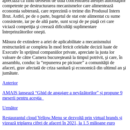
apreciază ca fiind deosebit de utilă concentrarea atenției autorităţilor
competente pe destructurarea mecanismelor care alimentează
economia subterană, care reprezintă o treime din Produsul Intern
Brut. Astfel, pe de o parte, bugetul de stat este alimentat cu sume
consistente, iar pe de altă parte, sunt scoşi de pe piaţă cei care
viciază competiţia şi creează dificultăţi suplimentare
întreprinzătorilor oneşti.
Măsura de extindere a ariei de aplicabilitate a mecanismului
restructurării ar completa în mod fericit celelalte decizii luate de
Executiv în sprijinul companiilor private, apreciate la justa lor
valoare de către Camera bucureşteană la timpul potrivit, şi care, în
ansamblu, conduc la “repunerea pe picioare” a comunităţii de
afaceri, grav afectată de criza sanitară şi economică din ultimul an şi
jumătate.
Anterior
AMAIS lansează “Ghid de angajare a nevăzătorilor” și propune 9
meserii pentru aceștia
Următor
Restaurantul cloud Yellow.Menu se dezvoltă prin virtual brands și
vizează triplarea cifrei de afaceri în 2021, la 1.5 milioane euro