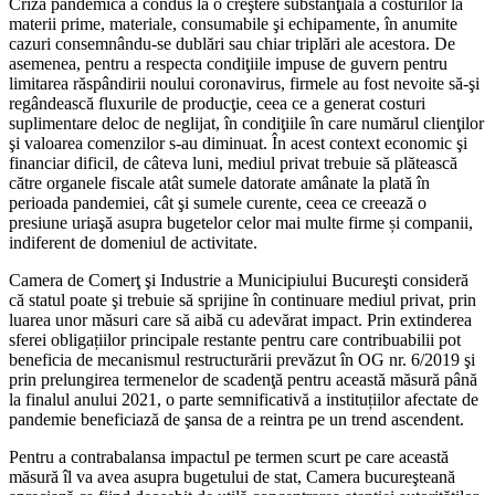
Criza pandemică a condus la o creştere substanţială a costurilor la
materii prime, materiale, consumabile şi echipamente, în anumite
cazuri consemnându-se dublări sau chiar triplări ale acestora. De
asemenea, pentru a respecta condiţiile impuse de guvern pentru
limitarea răspândirii noului coronavirus, firmele au fost nevoite să-şi
regândească fluxurile de producţie, ceea ce a generat costuri
suplimentare deloc de neglijat, în condiţiile în care numărul clienţilor
şi valoarea comenzilor s-au diminuat. În acest context economic şi
financiar dificil, de câteva luni, mediul privat trebuie să plătească
către organele fiscale atât sumele datorate amânate la plată în
perioada pandemiei, cât şi sumele curente, ceea ce creează o
presiune uriaşă asupra bugetelor celor mai multe firme și companii,
indiferent de domeniul de activitate.
Camera de Comerţ şi Industrie a Municipiului Bucureşti consideră
că statul poate şi trebuie să sprijine în continuare mediul privat, prin
luarea unor măsuri care să aibă cu adevărat impact. Prin extinderea
sferei obligațiilor principale restante pentru care contribuabilii pot
beneficia de mecanismul restructurării prevăzut în OG nr. 6/2019 şi
prin prelungirea termenelor de scadenţă pentru această măsură până
la finalul anului 2021, o parte semnificativă a instituțiilor afectate de
pandemie beneficiază de şansa de a reintra pe un trend ascendent.
Pentru a contrabalansa impactul pe termen scurt pe care această
măsură îl va avea asupra bugetului de stat, Camera bucureşteană