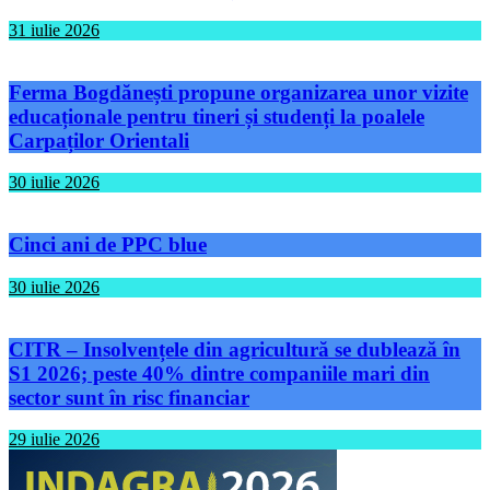
31 iulie 2026
Ferma Bogdănești propune organizarea unor vizite
educaționale pentru tineri și studenți la poalele
Carpaților Orientali
30 iulie 2026
Cinci ani de PPC blue
30 iulie 2026
CITR – Insolvențele din agricultură se dublează în
S1 2026; peste 40% dintre companiile mari din
sector sunt în risc financiar
29 iulie 2026