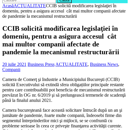
după:
Acasă
ACTUALITATE
CCIB solicită modificarea legislaţiei în
domeniu, pentru a asigura accesul cât mai multor companii afectate
de pandemie la mecanismul restructurării
CCIB solicită modificarea legislaţiei în
domeniu, pentru a asigura accesul cât
mai multor companii afectate de
pandemie la mecanismul restructurării
20 iulie 2021
Business Press
ACTUALITATE
,
Business News
,
Companii
Camera de Comerţ şi Industrie a Municipiului Bucureşti (CCIB)
solicită Executivului să extindă sfera obligațiilor principale restante
pentru care contribuabilii pot beneficia de mecanismul restructurării
prevăzut în OG nr. 6/2019 şi să prelungească termenele de scadenţă
până la finalul anului 2021.
Camera bucureşteană face această solicitare întrucât după un an şi
jumătate de pandemie, foarte multe companii, îndeosebi firme din
segmentul întreprinderilor mici şi mijlocii, se se confruntă cu
probleme serioase în ceea ce priveşte finanţarea activităţii curente.