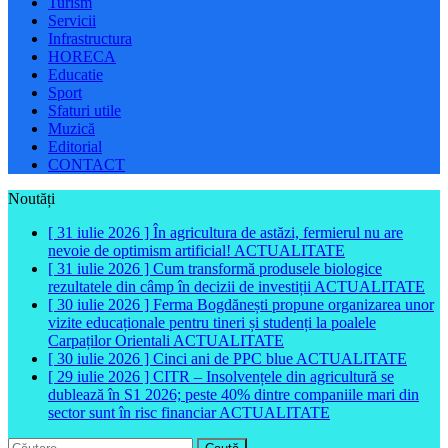
Turism
Servicii
Infrastructura
HORECA
Educatie
Sport
Sfaturi utile
Muzică
Editorial
CONTACT
Noutăți
[ 31 iulie 2026 ]
În agricultura de astăzi, fermierul nu are
nevoie de optimism artificial!
ACTUALITATE
[ 31 iulie 2026 ]
Cum transformă produsele biologice
rezultatele din câmp în decizii de investiții
ACTUALITATE
[ 30 iulie 2026 ]
Ferma Bogdănești propune organizarea unor
vizite educaționale pentru tineri și studenți la poalele
Carpaților Orientali
ACTUALITATE
[ 30 iulie 2026 ]
Cinci ani de PPC blue
ACTUALITATE
[ 29 iulie 2026 ]
CITR – Insolvențele din agricultură se
dublează în S1 2026; peste 40% dintre companiile mari din
sector sunt în risc financiar
ACTUALITATE
Caută