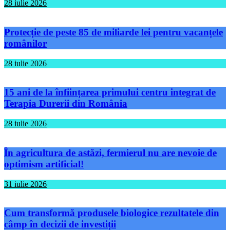
28 iulie 2026
Protecție de peste 85 de miliarde lei pentru vacanțele
românilor
28 iulie 2026
15 ani de la înființarea primului centru integrat de
Terapia Durerii din România
28 iulie 2026
În agricultura de astăzi, fermierul nu are nevoie de
optimism artificial!
31 iulie 2026
Cum transformă produsele biologice rezultatele din
câmp în decizii de investiții