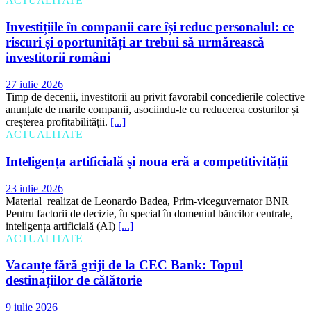
ACTUALITATE
Investițiile în companii care își reduc personalul: ce
riscuri și oportunități ar trebui să urmărească
investitorii români
27 iulie 2026
Timp de decenii, investitorii au privit favorabil concedierile colective
anunțate de marile companii, asociindu-le cu reducerea costurilor și
creșterea profitabilității.
[...]
ACTUALITATE
Inteligența artificială și noua eră a competitivității
23 iulie 2026
Material realizat de Leonardo Badea, Prim-viceguvernator BNR
Pentru factorii de decizie, în special în domeniul băncilor centrale,
inteligența artificială (AI)
[...]
ACTUALITATE
Vacanțe fără griji de la CEC Bank: Topul
destinațiilor de călătorie
9 iulie 2026