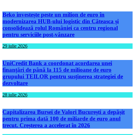
Beko investește peste un milion de euro în
modernizarea HUB-ului logistic din Căteasca și
consolidează rolul României ca centru regional
pentru serviciile post-vânzare
29 iulie 2026
UniCredit Bank a coordonat acordarea unei
finanțări de până la 115 de milioane de euro
grupului TEILOR pentru susținerea strategiei de
dezvoltare
28 iulie 2026
Capitalizarea Bursei de Valori București a depășit
pentru prima dată 100 de miliarde de euro anul
trecut. Creșterea a accelerat în 2026