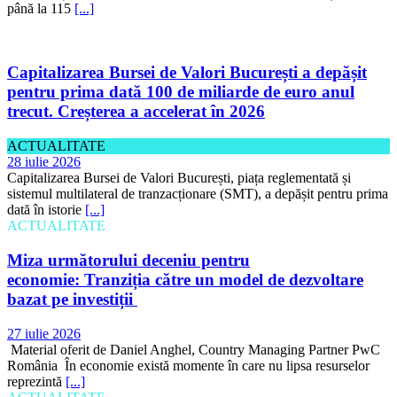
până la 115
[...]
Capitalizarea Bursei de Valori București a depășit
pentru prima dată 100 de miliarde de euro anul
trecut. Creșterea a accelerat în 2026
ACTUALITATE
28 iulie 2026
Capitalizarea Bursei de Valori București, piața reglementată și
sistemul multilateral de tranzacționare (SMT), a depășit pentru prima
dată în istorie
[...]
ACTUALITATE
Miza următorului deceniu pentru
economie: Tranziția către un model de dezvoltare
bazat pe investiții
27 iulie 2026
Material oferit de Daniel Anghel, Country Managing Partner PwC
România În economie există momente în care nu lipsa resurselor
reprezintă
[...]