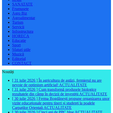
SANATATE
Frumusete
Agro Biz
Agroalimentar
Turism
Servicii
Infrastructura
HORECA
Educatie
Sport
Sfaturi utile
Muzică
Editorial
CONTACT
Noutăți
[ 31 iulie 2026 ]
În agricultura de astăzi, fermierul nu are
nevoie de optimism artificial!
ACTUALITATE
[ 31 iulie 2026 ]
Cum transformă produsele biologice
rezultatele din câmp în decizii de investiții
ACTUALITATE
[ 30 iulie 2026 ]
Ferma Bogdănești propune organizarea unor
vizite educaționale pentru tineri și studenți la poalele
Carpaților Orientali
ACTUALITATE
[ 30 iulie 2026 ]
Cinci ani de PPC blue
ACTUALITATE