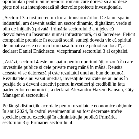
oportunități pentru antreprenorii români care doresc să abordeze
piețe noi sau intenționează să dezvolte proiecte investiționale.
„Sectorul 3 a fost mereu un loc al transformărilor. De la un spațiu
industrial, am devenit astăzi un sector dinamic, digitalizat, verde și
plin de inițiativă privată. Primăria sectorului 3 a înțeles că
dezvoltarea nu înseamnă numai infrastructură, ci și încredere. Felicit
companiile premiate în această seară, sunteți dovada vie că spiritul
de inițiativă este cea mai frumoasă formă de patriotism local”, a
declarat Daniel Enăchescu, viceprimarul sectorului 3 al capitalei.
„Astăzi, sectorul 4 este un spațiu pentru oportunități, o zonă în care
investițiile publice și cele private merg mână în mână. Reușita
aceasta vi se datorează și este rezultatul unui an bun de muncă.
Rezultatele s-au văzut imediat, investițiile realizate ne-au adus în
poziția de a deveni atractivi pentru investitori și credibili în fața
partenerilor economici”, a declarat Alexandru Hazem Kansou, City
Manager al sectorului 4.
Pe lângă distincţiile acordate pentru rezultatele economice obţinute
în anul 2024, în cadrul evenimentului au fost decernate trofee
speciale pentru excelență în administrația publică Primăriei
sectorului 3 și Primăriei sectorului 4.