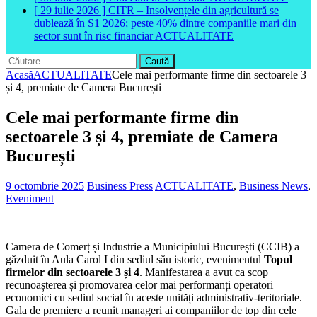
[ 29 iulie 2026 ]
CITR – Insolvențele din agricultură se
dublează în S1 2026; peste 40% dintre companiile mari din
sector sunt în risc financiar
ACTUALITATE
Caută
după:
Acasă
ACTUALITATE
Cele mai performante firme din sectoarele 3
și 4, premiate de Camera București
Cele mai performante firme din
sectoarele 3 și 4, premiate de Camera
București
9 octombrie 2025
Business Press
ACTUALITATE
,
Business News
,
Eveniment
Camera de Comerț și Industrie a Municipiului București (CCIB) a
găzduit în Aula Carol I din sediul său istoric, evenimentul
Topul
firmelor din sectoarele 3 și 4
. Manifestarea a avut ca scop
recunoașterea și promovarea celor mai performanți operatori
economici cu sediul social în aceste unități administrativ-teritoriale.
Gala de premiere a reunit manageri ai companiilor de top din cele