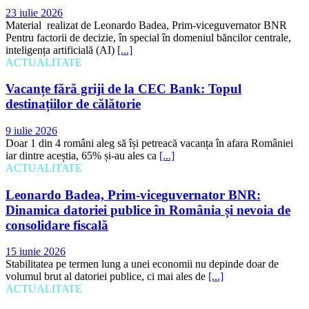
23 iulie 2026
Material realizat de Leonardo Badea, Prim-viceguvernator BNR
Pentru factorii de decizie, în special în domeniul băncilor centrale,
inteligența artificială (AI)
[...]
ACTUALITATE
Vacanțe fără griji de la CEC Bank: Topul
destinațiilor de călătorie
9 iulie 2026
Doar 1 din 4 români aleg să își petreacă vacanța în afara României
iar dintre aceștia, 65% și-au ales ca
[...]
ACTUALITATE
Leonardo Badea, Prim-viceguvernator BNR:
Dinamica datoriei publice în România și nevoia de
consolidare fiscală
15 iunie 2026
Stabilitatea pe termen lung a unei economii nu depinde doar de
volumul brut al datoriei publice, ci mai ales de
[...]
ACTUALITATE