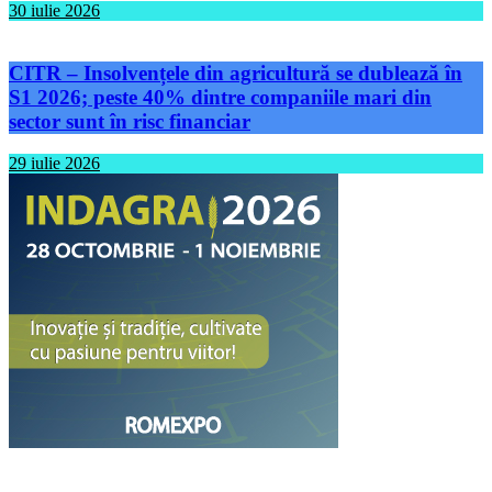
30 iulie 2026
CITR – Insolvențele din agricultură se dublează în
S1 2026; peste 40% dintre companiile mari din
sector sunt în risc financiar
29 iulie 2026