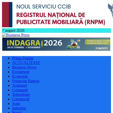
7 august 2026
Prima Pagina
ACTUALITATE
Business News
Eveniment
Economic
Financiar Bancar
Asigurari
Companii
Tehnologie
Constructii
Auto
Industrie
Retail