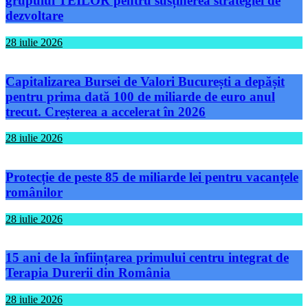
grupului TEILOR pentru susținerea strategiei de
dezvoltare
28 iulie 2026
Capitalizarea Bursei de Valori București a depășit
pentru prima dată 100 de miliarde de euro anul
trecut. Creșterea a accelerat în 2026
28 iulie 2026
Protecție de peste 85 de miliarde lei pentru vacanțele
românilor
28 iulie 2026
15 ani de la înființarea primului centru integrat de
Terapia Durerii din România
28 iulie 2026