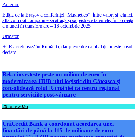
Anterior
Ediția de la Brașov a conferinței „Magnetico”: Între valori și tehnici,
află cum pot companiile să atragă și să păstreze talentele, într-o piață
a muncii în transformare – 16 octombrie 2025
Următor
SGR accelerează în România, dar prevenirea ambalajelor este pasul
decisiv
Beko investește peste un milion de euro în
modernizarea HUB-ului logistic din Căteasca și
consolidează rolul României ca centru regional
pentru serviciile post-vânzare
29 iulie 2026
UniCredit Bank a coordonat acordarea unei
finanțări de până la 115 de milioane de euro