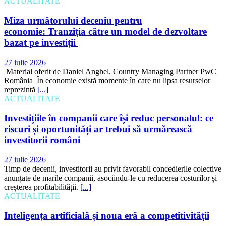
ACTUALITATE
Miza următorului deceniu pentru
economie: Tranziția către un model de dezvoltare
bazat pe investiții
27 iulie 2026
Material oferit de Daniel Anghel, Country Managing Partner PwC
România În economie există momente în care nu lipsa resurselor
reprezintă
[...]
ACTUALITATE
Investițiile în companii care își reduc personalul: ce
riscuri și oportunități ar trebui să urmărească
investitorii români
27 iulie 2026
Timp de decenii, investitorii au privit favorabil concedierile colective
anunțate de marile companii, asociindu-le cu reducerea costurilor și
creșterea profitabilității.
[...]
ACTUALITATE
Inteligența artificială și noua eră a competitivității