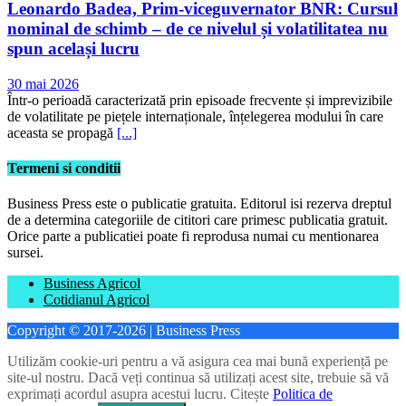
Leonardo Badea, Prim-viceguvernator BNR: Cursul
nominal de schimb – de ce nivelul și volatilitatea nu
spun același lucru
30 mai 2026
Într-o perioadă caracterizată prin episoade frecvente și imprevizibile
de volatilitate pe piețele internaționale, înțelegerea modului în care
aceasta se propagă
[...]
Termeni si conditii
Business Press este o publicatie gratuita. Editorul isi rezerva dreptul
de a determina categoriile de cititori care primesc publicatia gratuit.
Orice parte a publicatiei poate fi reprodusa numai cu mentionarea
sursei.
Business Agricol
Cotidianul Agricol
Copyright © 2017-2026 | Business Press
Utilizăm cookie-uri pentru a vă asigura cea mai bună experiență pe
site-ul nostru. Dacă veți continua să utilizați acest site, trebuie să vă
exprimați acordul asupra acestui lucru. Citește
Politica de