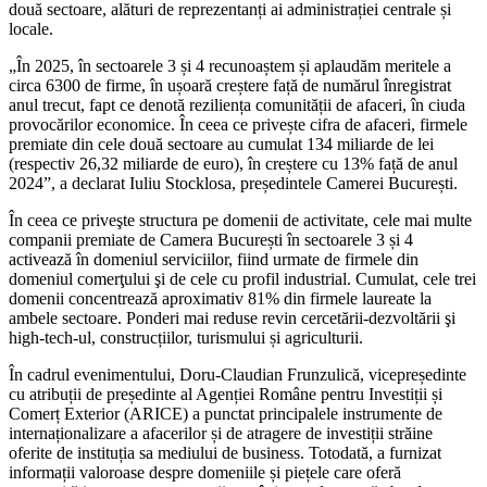
două sectoare, alături de reprezentanți ai administrației centrale și
locale.
„În 2025, în sectoarele 3 și 4 recunoaștem și aplaudăm meritele a
circa 6300 de firme, în ușoară creștere față de numărul înregistrat
anul trecut, fapt ce denotă reziliența comunității de afaceri, în ciuda
provocărilor economice. În ceea ce privește cifra de afaceri, firmele
premiate din cele două sectoare au cumulat 134 miliarde de lei
(respectiv 26,32 miliarde de euro), în creștere cu 13% față de anul
2024”, a declarat Iuliu Stocklosa, președintele Camerei București.
În ceea ce priveşte structura pe domenii de activitate, cele mai multe
companii premiate de Camera București în sectoarele 3 și 4
activează în domeniul serviciilor, fiind urmate de firmele din
domeniul comerţului şi de cele cu profil industrial. Cumulat, cele trei
domenii concentrează aproximativ 81% din firmele laureate la
ambele sectoare. Ponderi mai reduse revin cercetării-dezvoltării şi
high-tech-ul, construcțiilor, turismului și agriculturii.
În cadrul evenimentului, Doru-Claudian Frunzulică, vicepreședinte
cu atribuții de președinte al Agenției Române pentru Investiții și
Comerț Exterior (ARICE) a punctat principalele instrumente de
internaționalizare a afacerilor și de atragere de investiții străine
oferite de instituția sa mediului de business. Totodată, a furnizat
informații valoroase despre domeniile și piețele care oferă