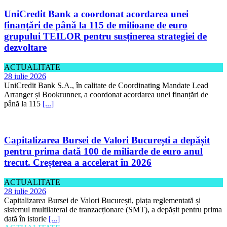
UniCredit Bank a coordonat acordarea unei
finanțări de până la 115 de milioane de euro
grupului TEILOR pentru susținerea strategiei de
dezvoltare
ACTUALITATE
28 iulie 2026
UniCredit Bank S.A., în calitate de Coordinating Mandate Lead
Arranger și Bookrunner, a coordonat acordarea unei finanțări de
până la 115
[...]
Capitalizarea Bursei de Valori București a depășit
pentru prima dată 100 de miliarde de euro anul
trecut. Creșterea a accelerat în 2026
ACTUALITATE
28 iulie 2026
Capitalizarea Bursei de Valori București, piața reglementată și
sistemul multilateral de tranzacționare (SMT), a depășit pentru prima
dată în istorie
[...]