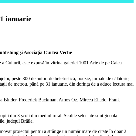
31 ianuarie
blishing și Asociația Curtea Veche
 a Culturii, este expusă în vitrina galeriei 1001 Arte de pe Calea
jelor, peste 300 de autori de beletristică, poezie, jurnale de călătorie,
stații de metrou, până pe 31 ianuarie, din dorința de a aduce lectura mai
 Irina Binder, Frederick Backman, Amos Oz, Mircea Eliade, Frank
piii din 3 școli din mediul rural. Școlile selectate sunt Școala
e, județul Brăila.
movat proiectul pentru a strânge un număr mare de citate în doar 2