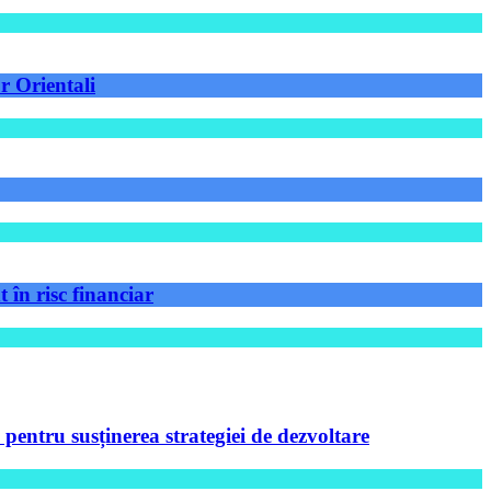
r Orientali
 în risc financiar
ntru susținerea strategiei de dezvoltare