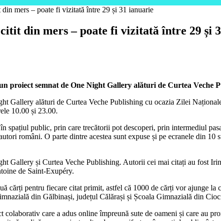
in mers – poate fi vizitată între 29 și 31 ianuarie
it din mers – poate fi vizitată între 29 și 
-un proiect
semnat de One Night Gallery alături de Curtea Veche Pu
ight Gallery alături de Curtea Veche Publishing cu ocazia Zilei Naționale
rele 10.00 și 23.00.
 în spațiul public, prin care trecătorii pot descoperi, prin intermediul pasa
 autori români. O parte dintre acestea sunt expuse și pe ecranele din 10 
ght Gallery și Curtea Veche Publishing. Autorii cei mai citați au fost
toine de Saint-Exupéry.
ărți pentru fiecare citat primit, astfel că 1000 de cărți vor ajunge la co
zială din Gălbinași, județul Călărași și Școala Gimnazială din Ciocil
t colaborativ care a adus online împreună sute de oameni și care au pro