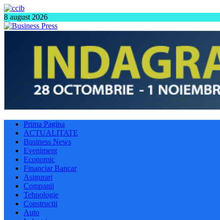
8 august 2026
Prima Pagina
ACTUALITATE
Business News
Eveniment
Economic
Financiar Bancar
Asigurari
Companii
Tehnologie
Constructii
Auto