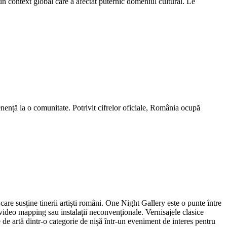
-un context global care a afectat puternic domeniul cultural. Le
nență la o comunitate. Potrivit cifrelor oficiale, România ocupă
re susține tinerii artiști români. One Night Gallery este o punte între
ă, video mapping sau instalații neconvenționale. Vernisajele clasice
 de artă dintr-o categorie de nișă într-un eveniment de interes pentru