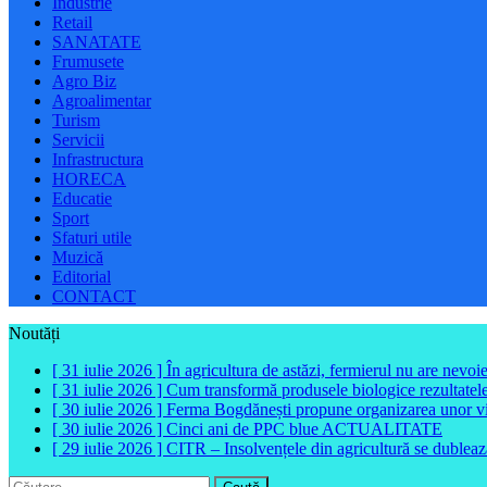
Industrie
Retail
SANATATE
Frumusete
Agro Biz
Agroalimentar
Turism
Servicii
Infrastructura
HORECA
Educatie
Sport
Sfaturi utile
Muzică
Editorial
CONTACT
Noutăți
[ 31 iulie 2026 ]
În agricultura de astăzi, fermierul nu are nevoi
[ 31 iulie 2026 ]
Cum transformă produsele biologice rezultatele 
[ 30 iulie 2026 ]
Ferma Bogdănești propune organizarea unor vizit
[ 30 iulie 2026 ]
Cinci ani de PPC blue
ACTUALITATE
[ 29 iulie 2026 ]
CITR – Insolvențele din agricultură se dubleaz
Caută