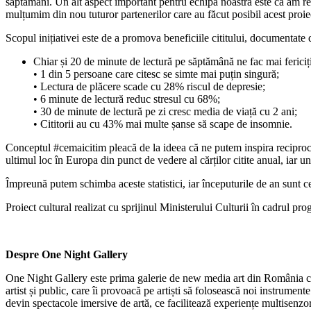
săptămâni. Un alt aspect important pentru echipa noastră este că am reuș
mulțumim din nou tuturor partenerilor care au făcut posibil acest proie
Scopul inițiativei este de a promova beneficiile cititului, documentat
Chiar și 20 de minute de lectură pe săptămână ne fac mai fericiți
• 1 din 5 persoane care citesc se simte mai puțin singură;
• Lectura de plăcere scade cu 28% riscul de depresie;
• 6 minute de lectură reduc stresul cu 68%;
• 30 de minute de lectură pe zi cresc media de viață cu 2 ani;
• Cititorii au cu 43% mai multe șanse să scape de insomnie.
Conceptul #cemaicitim pleacă de la ideea că ne putem inspira reciproc 
ultimul loc în Europa din punct de vedere al cărților citite anual, iar u
Împreună putem schimba aceste statistici, iar începuturile de an sunt cel
Proiect cultural realizat cu sprijinul Ministerului Culturii în cadrul pr
Despre One Night Gallery
One Night Gallery este prima galerie de new media art din România care
artist și public, care îi provoacă pe artiști să folosească noi instrumen
devin spectacole imersive de artă, ce facilitează experiențe multisenzor