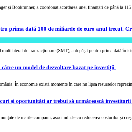
ger și Bookrunner, a coordonat acordarea unei finanțări de până la 11
tru prima dată 100 de miliarde de euro anul trecut. Cre
l multilateral de tranzacționare (SMT), a depășit pentru prima dată în is
către un model de dezvoltare bazat pe investiții
ânia În economie există momente în care nu lipsa resurselor reprezi
iscuri și oportunități ar trebui să urmărească investitori
anunțate de marile companii, asociindu-le cu reducerea costurilor și crește