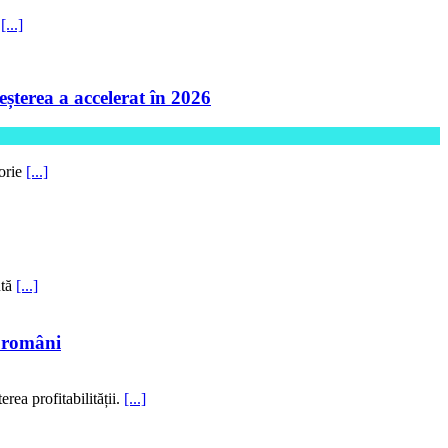
5
[...]
șterea a accelerat în 2026
torie
[...]
ntă
[...]
i români
rea profitabilității.
[...]