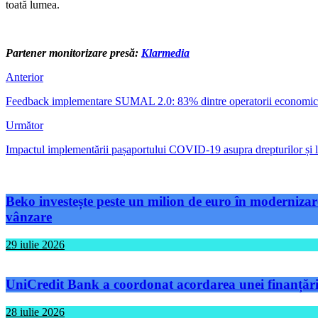
toată lumea.
Partener monitorizare presă:
Klarmedia
Anterior
Feedback implementare SUMAL 2.0: 83% dintre operatorii economici e
Următor
Impactul implementării pașaportului COVID-19 asupra drepturilor și l
Beko investește peste un milion de euro în modernizare
vânzare
29 iulie 2026
UniCredit Bank a coordonat acordarea unei finanțări 
28 iulie 2026