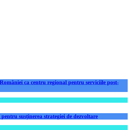
României ca centru regional pentru serviciile post-
ntru susținerea strategiei de dezvoltare