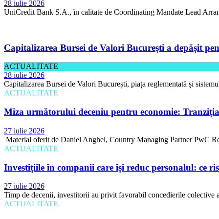
28 iulie 2026
UniCredit Bank S.A., în calitate de Coordinating Mandate Lead Arran
Capitalizarea Bursei de Valori București a depășit pen
ACTUALITATE
28 iulie 2026
Capitalizarea Bursei de Valori București, piața reglementată și sistemu
ACTUALITATE
Miza următorului deceniu pentru economie: Tranziția 
27 iulie 2026
Material oferit de Daniel Anghel, Country Managing Partner PwC Rom
ACTUALITATE
Investițiile în companii care își reduc personalul: ce r
27 iulie 2026
Timp de decenii, investitorii au privit favorabil concedierile colective 
ACTUALITATE