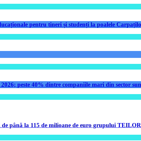
aționale pentru tineri și studenți la poalele Carpațilo
 2026; peste 40% dintre companiile mari din sector sunt
de până la 115 de milioane de euro grupului TEILOR pe