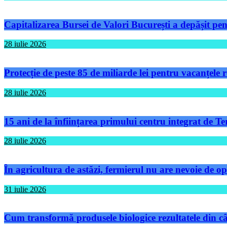
Capitalizarea Bursei de Valori București a depășit pen
28 iulie 2026
Protecție de peste 85 de miliarde lei pentru vacanțele
28 iulie 2026
15 ani de la înființarea primului centru integrat de 
28 iulie 2026
În agricultura de astăzi, fermierul nu are nevoie de op
31 iulie 2026
Cum transformă produsele biologice rezultatele din câm