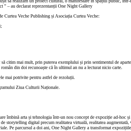
it să realizăm un proiect cultural, o manifestare în spațiul public, într
ct ” – au declarat reprezentanții One Night Gallery
e de Curtea Veche Publishing și Asociația Curtea Veche:
;
să citim mai mult, prin puterea exemplului și prin sentimentul de aparte
n român din doi recunoaște că în ultimul an nu a lecturat nicio carte.
e mai potrivite pentru astfel de rezoluții.
ogramului Ziua Culturii Naționale.
 îmbină arta și tehnologia într-un nou concept de expoziție ad-hoc și ca
te de storytelling digital precum realitatea virtuală, realitatea augmentat
iale. Pe parcursul a doi ani, One Night Gallery a transformat expozițiile