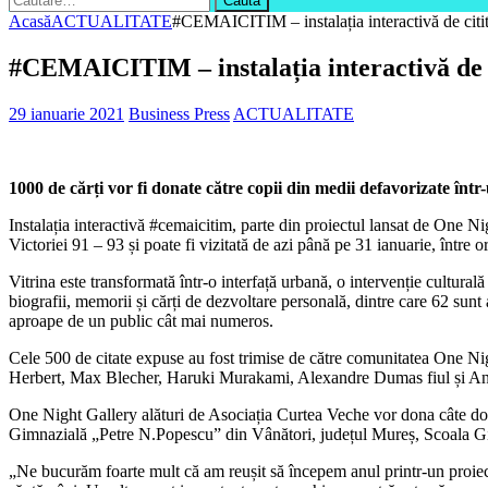
după:
Acasă
ACTUALITATE
#CEMAICITIM – instalația interactivă de citit d
#CEMAICITIM – instalația interactivă de cit
29 ianuarie 2021
Business Press
ACTUALITATE
1000 de cărți vor fi donate către copii din medii defavorizate într
Instalația interactivă #cemaicitim, parte din proiectul lansat de One N
Victoriei 91 – 93 și poate fi vizitată de azi până pe 31 ianuarie, între o
Vitrina este transformată într-o interfață urbană, o intervenție culturală
biografii, memorii și cărți de dezvoltare personală, dintre care 62 sunt
aproape de un public cât mai numeros.
Cele 500 de citate expuse au fost trimise de către comunitatea One Ni
Herbert, Max Blecher, Haruki Murakami, Alexandre Dumas fiul și An
One Night Gallery alături de Asociația Curtea Veche vor dona câte două c
Gimnazială „Petre N.Popescu” din Vânători, județul Mureș, Scoala Gimna
„Ne bucurăm foarte mult că am reușit să începem anul printr-un proiec