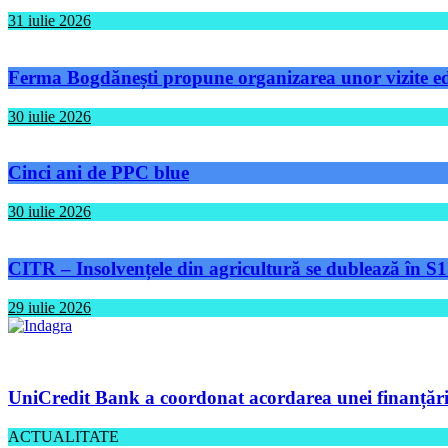
31 iulie 2026
Ferma Bogdănești propune organizarea unor vizite educ
30 iulie 2026
Cinci ani de PPC blue
30 iulie 2026
CITR – Insolvențele din agricultură se dublează în S1
29 iulie 2026
UniCredit Bank a coordonat acordarea unei finanțări 
ACTUALITATE