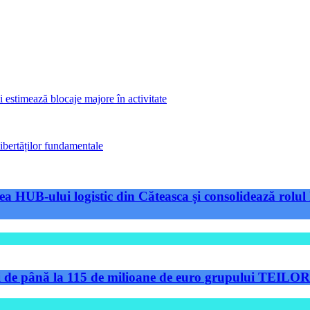
stimează blocaje majore în activitate
ibertăților fundamentale
a HUB-ului logistic din Căteasca și consolidează rolul 
de până la 115 de milioane de euro grupului TEILOR pe