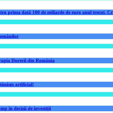
tru prima dată 100 de miliarde de euro anul trecut. Cre
 românilor
Terapia Durerii din România
timism artificial!
p în decizii de investiții