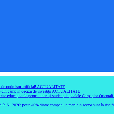
e de optimism artificial!
ACTUALITATE
din câmp în decizii de investiții
ACTUALITATE
e educaționale pentru tineri și studenți la poalele Carpaților Orientali
ă în S1 2026; peste 40% dintre companiile mari din sector sunt în risc f