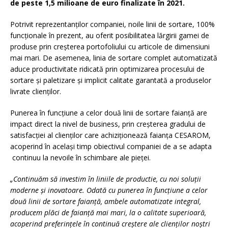
de peste 1,5 milioane de euro finalizate în 2021.
Potrivit reprezentanților companiei, noile linii de sortare, 100%
funcționale în prezent, au oferit posibilitatea lărgirii gamei de
produse prin creșterea portofoliului cu articole de dimensiuni
mai mari. De asemenea, linia de sortare complet automatizată
aduce productivitate ridicată prin optimizarea procesului de
sortare și paletizare și implicit calitate garantată a produselor
livrate clienților.
Punerea în funcțiune a celor două linii de sortare faianță are
impact direct la nivel de business, prin creșterea gradului de
satisfacției al clienților care achiziționează faianța CESAROM,
acoperind în același timp obiectivul companiei de a se adapta
continuu la nevoile în schimbare ale pieței.
„Continuăm să investim în liniile de productie, cu noi soluții
moderne și inovatoare. Odată cu punerea în funcțiune a celor
două linii de sortare faianță, ambele automatizate integral,
producem plăci de faianță mai mari, la o calitate superioară,
acoperind preferințele în continuă creștere ale clienților noștri