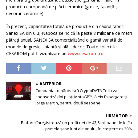
producţia europeană de plăci ceramice (gresie, faianţă şi
decoruri ceramice).
În prezent, capacitatea totală de producţie din cadrul fabricii
Sanex SA din Cluj-Napoca se ridică la peste 8 milioane de metri
pătraţi anual, SANEX SA comercializând o gamă variată de
modele de gresie, faianţă şi plăci decor. Toate colecţiile
CESAROM pot fi vizualizate pe
www.cesarom.ro
.
ANTERIOR
Compania românească CryptoDATA Tech va
sponsoriză doi piloți MotoGP™, Aleix Espargaro și
Jorge Martin, pentru două sezoane
URMĂTOR
Biofarm înregistrează un profit net de 43,6 milioane de lei în
primele șase luni ale anului, în creștere cu 20%