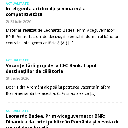
ACTUALITATE
Inteligența artificială și noua eră a
competitivității
23 iulie 2026
Material realizat de Leonardo Badea, Prim-viceguvernator
BNR Pentru factorii de decizie, în special în domeniul băncilor
centrale, inteligența artificială (AI)
[...]
ACTUALITATE
Vacanțe fără griji de la CEC Bank: Topul
destinațiilor de călătorie
9 iulie 2026
Doar 1 din 4 români aleg să își petreacă vacanța în afara
României iar dintre aceștia, 65% și-au ales ca
[...]
ACTUALITATE
Leonardo Badea, Prim-viceguvernator BNR:
Dinamica datoriei publice în România și nevoia de
consolidare fiscală