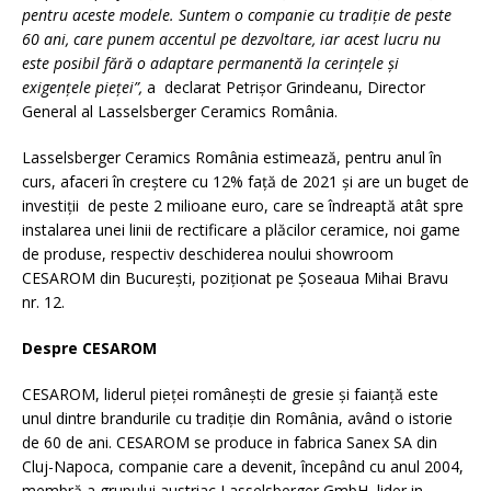
pentru aceste modele. Suntem o companie cu tradiție de peste
60 ani, care punem accentul pe dezvoltare, iar acest lucru nu
este posibil fără o adaptare permanentă la cerințele și
exigențele pieței”,
a declarat Petrișor Grindeanu, Director
General al Lasselsberger Ceramics România.
Lasselsberger Ceramics România estimează, pentru anul în
curs, afaceri în creștere cu 12% față de 2021 și are un buget de
investiții de peste 2 milioane euro, care se îndreaptă atât spre
instalarea unei linii de rectificare a plăcilor ceramice, noi game
de produse, respectiv deschiderea noului showroom
CESAROM din București, poziționat pe Șoseaua Mihai Bravu
nr. 12.
Despre CESAROM
CESAROM, liderul pieţei româneşti de gresie şi faianţă este
unul dintre brandurile cu tradiţie din România, având o istorie
de 60 de ani. CESAROM se produce in fabrica Sanex SA din
Cluj-Napoca, companie care a devenit, începând cu anul 2004,
membră a grupului austriac Lasselsberger GmbH, lider in