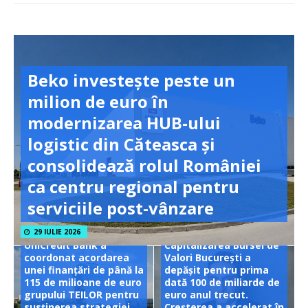
Beko investește peste un
milion de euro în
modernizarea HUB-ului
logistic din Căteasca și
consolidează rolul României
ca centru regional pentru
serviciile post-vânzare
29 IULIE 2026
UniCredit Bank a
Capitalizarea Bursei de
coordonat acordarea
Valori București a
unei finanțări de până la
depășit pentru prima
115 de milioane de euro
dată 100 de miliarde de
grupului TEILOR pentru
euro anul trecut.
susținerea strategiei
Creșterea a accelerat în