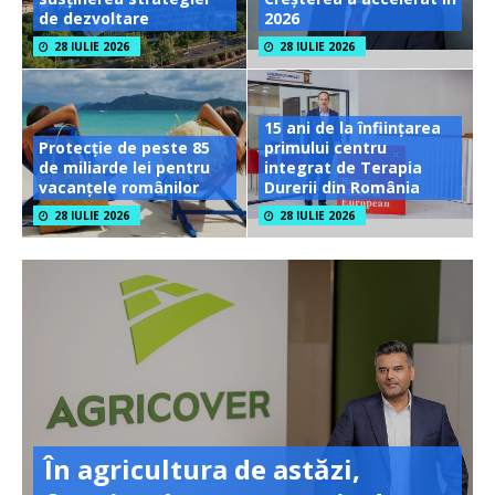
de dezvoltare
2026
28 IULIE 2026
28 IULIE 2026
15 ani de la înființarea
Protecție de peste 85
primului centru
de miliarde lei pentru
integrat de Terapia
vacanțele românilor
Durerii din România
28 IULIE 2026
28 IULIE 2026
În agricultura de astăzi,