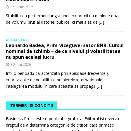
15 iunie 2026
Stabilitatea pe termen lung a unei economii nu depinde doar
de volumul brut al datoriei publice, ci mai ales de
[...]
ACTUALITATE
Leonardo Badea, Prim-viceguvernator BNR: Cursul
nominal de schimb – de ce nivelul și volatilitatea
nu spun același lucru
30 mai 2026
Într-o perioadă caracterizată prin episoade frecvente și
imprevizibile de volatilitate pe piețele internaționale,
înțelegerea modului în care aceasta se propagă
[...]
TERMENI SI CONDITII
Business Press este o publicatie gratuita. Editorul isi rezerva
dreptul de a determina categoriile de cititori care primesc