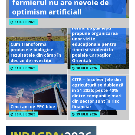
fermierul nu are nevoie de
optimism artificial!
31 IULIE 2026
Ferma Bogdănești
propune organizarea
unor vizite
Cum transformă
educaționale pentru
produsele biologice
tineri și studenți la
rezultatele din câmp în
poalele Carpaților
decizii de investiții
Orientali
31 IULIE 2026
30 IULIE 2026
CITR – Insolvențele din
agricultură se dublează
în S1 2026; peste 40%
dintre companiile mari
din sector sunt în risc
Cinci ani de PPC blue
financiar
30 IULIE 2026
29 IULIE 2026