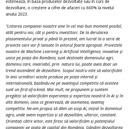
estimează, în baza produselor dezvoltate sau în curs de
dezvoltare, o creștere a cifrei de afaceri cu 600% la nivelul
anului 2023.
”Listarea companiei noastre vine în cel mai bun moment posibil,
atât pentru noi, cât și pentru investitori. De la derularea
plasamentului privat și până în prezent, am lucrat la o serie de
proiecte care vor fi lansate în viitorul foarte apropiat. Proiectele
noastre de Machine Learning și Artificial Intelligence, inovative și
unice pe piața din România, sunt destinate domeniului agri,
domeniu care, invariabil, prin natura lui, poate avea doar un
trend ascendent de dezvoltare. Scopul nostru este să valorificăm
în anii următori aceste produse pe piața internă și
internatională, bazându-ne pe avantajul competitiv că acestea
sunt un first-of-a-kind. Mai mult, ne propunem și suntem
pregătiți să valorificăm experiența și expertiza noastră în AI și în
alte domenii, ceea ce generează, de asemenea, avantaj
competitiv. Ne-am propus să dăm un scop AI, inițial în domeniul
agro, unde avem expertiza și să dezvoltăm, ulterior, constant.
Orientați către viitor, este firesc să valorificăm și potențialul
companiei pe piața de capital din România. Gândim dezvoltarea