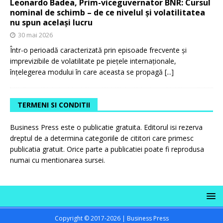
Leonardo Badea, Prim-viceguvernator BNR: Cursul
nominal de schimb – de ce nivelul și volatilitatea
nu spun același lucru
30 mai 2026
Într-o perioadă caracterizată prin episoade frecvente și
imprevizibile de volatilitate pe piețele internaționale,
înțelegerea modului în care aceasta se propagă
[...]
TERMENI SI CONDITII
Business Press este o publicatie gratuita. Editorul isi rezerva
dreptul de a determina categoriile de cititori care primesc
publicatia gratuit. Orice parte a publicatiei poate fi reprodusa
numai cu mentionarea sursei.
Copyright © 2017-2026 | Business Press