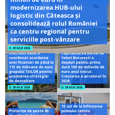
modernizarea HUB-ului
logistic din Căteasca și
consolidează rolul României
ca centru regional pentru
serviciile post-vânzare
29 IULIE 2026
UniCredit Bank a
Capitalizarea Bursei de
coordonat acordarea
Valori București a
unei finanțări de până la
depășit pentru prima
115 de milioane de euro
dată 100 de miliarde de
grupului TEILOR pentru
euro anul trecut.
susținerea strategiei
Creșterea a accelerat în
de dezvoltare
2026
28 IULIE 2026
28 IULIE 2026
15 ani de la înființarea
Protecție de peste 85
primului centru