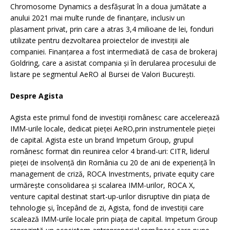
Chromosome Dynamics a desfășurat în a doua jumătate a
anului 2021 mai multe runde de finanțare, inclusiv un
plasament privat, prin care a atras 3,4 milioane de lei, fonduri
utilizate pentru dezvoltarea proiectelor de investiții ale
companiei. Finanțarea a fost intermediată de casa de brokeraj
Goldring, care a asistat compania și în derularea procesului de
listare pe segmentul AeRO al Bursei de Valori București.
Despre Agista
Agista este primul fond de investiții românesc care accelerează
IMM-urile locale, dedicat pieței AeRO,prin instrumentele pieței
de capital. Agista este un brand Impetum Group, grupul
românesc format din reunirea celor 4 brand-uri: CITR, liderul
pieței de insolvență din România cu 20 de ani de experiență în
management de criză, ROCA Investments, private equity care
urmărește consolidarea și scalarea IMM-urilor, ROCA X,
venture capital destinat start-up-urilor disruptive din piața de
tehnologie și, începând de zi, Agista, fond de investiții care
scalează IMM-urile locale prin piața de capital. Impetum Group