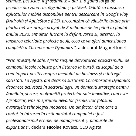
seminţe, pesticide, îngrăşăminte – dar și o gamă largă de
produse din zona casa&grădina și pet&vet. Odată cu lansarea
aplicațiilor mobile disponibile pentru descărcare în Google Play
(Android) şi AppleStore (iOS), preconizăm că vânzările totale prin
platformă vor atinge pragul de 8 milioane de lei până la finalul
anului 2022. Simultan lucrăm la definitivarea și, ulterior, la
lansarea celorlalte proiecte de AI, ceea ce va oferi dimensiunea
completă a Chromosome Dynamics ”
, a declarat Mugurel Ionel.
”
Prin investițiile sale, Agista susține dezvoltarea ecosistemului de
companii locale robuste prin listarea la bursă, cu scopul de a
crea impact pozitiv asupra mediului de business și a întregii
societăți. La Agista, am decis să susținem Chromosome Dynamics
deoarece activează în sectorul agri, un domeniu strategic pentru
România, și care, mulțumită proiectelor sale inovative, cum este
Agrobazar, vine în sprijinul nevoilor fermierilor folosind
avantajele tehnologiei moderne. Un alt factor cheie care a
contat la intrarea în acționariatul companiei a fost
profesionalismul echipei de management și planurile de
expansiune”,
declară Nicolae Kovacs, CEO Agista.