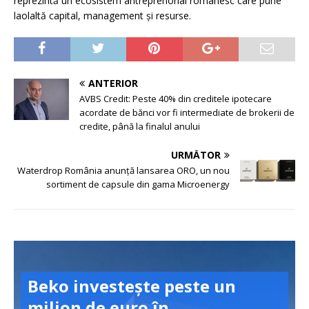
reprezintă un ecosistem antreprenorial românesc care pune
laolaltă capital, management și resurse.
ANTERIOR
AVBS Credit: Peste 40% din creditele ipotecare
acordate de bănci vor fi intermediate de brokerii de
credite, până la finalul anului
URMĂTOR
Waterdrop România anunță lansarea ORO, un nou
sortiment de capsule din gama Microenergy
Beko investește peste un
milion de euro în