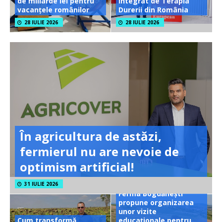
de miliarde lei pentru
integrat de Terapia
vacanțele românilor
Durerii din România
28 IULIE 2026
28 IULIE 2026
În agricultura de astăzi,
fermierul nu are nevoie de
optimism artificial!
31 IULIE 2026
Ferma Bogdănești
propune organizarea
unor vizite
Cum transformă
educaționale pentru