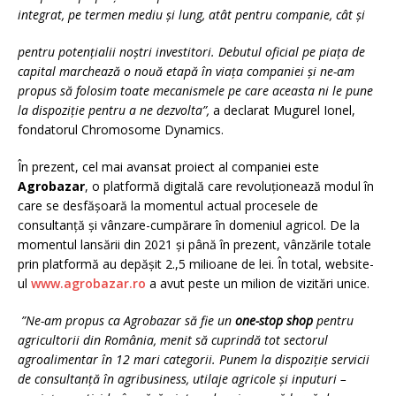
integrat, pe termen mediu și lung, atât pentru companie, cât și
pentru potențialii noștri investitori. Debutul oficial pe piața de
capital marchează o nouă etapă în viața companiei și ne-am
propus să folosim toate mecanismele pe care aceasta ni le pune
la dispoziție pentru a ne dezvolta”,
a declarat Mugurel Ionel,
fondatorul Chromosome Dynamics.
În prezent, cel mai avansat proiect al companiei este
Agrobazar
, o platformă digitală care revoluționează modul în
care se desfășoară la momentul actual procesele de
consultanţă și vânzare-cumpărare în domeniul agricol. De la
momentul lansării din 2021 și până în prezent, vânzările totale
prin platformă au depășit 2.,5 milioane de lei. În total, website-
ul
www.agrobazar.ro
a avut peste un milion de vizitări unice.
”Ne-am propus ca Agrobazar să fie un
one-stop shop
pentru
agricultorii din România, menit să cuprindă tot sectorul
agroalimentar în 12 mari categorii. Punem la dispoziţie servicii
de consultanţă în agribusiness, utilaje agricole şi inputuri –