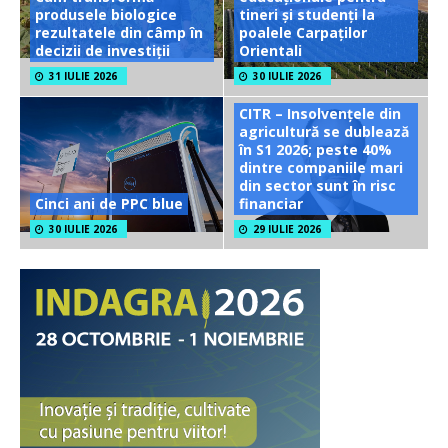
produsele biologice
tineri și studenți la
rezultatele din câmp în
poalele Carpaților
decizii de investiții
Orientali
31 IULIE 2026
30 IULIE 2026
CITR – Insolvențele din
agricultură se dublează
în S1 2026; peste 40%
dintre companiile mari
din sector sunt în risc
Cinci ani de PPC blue
financiar
30 IULIE 2026
29 IULIE 2026