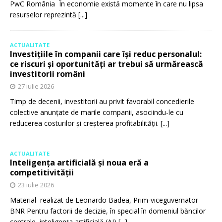
PwC România În economie există momente în care nu lipsa
resurselor reprezintă
[...]
ACTUALITATE
Investițiile în companii care își reduc personalul:
ce riscuri și oportunități ar trebui să urmărească
investitorii români
27 iulie 2026
Timp de decenii, investitorii au privit favorabil concedierile
colective anunțate de marile companii, asociindu-le cu
reducerea costurilor și creșterea profitabilității.
[...]
ACTUALITATE
Inteligența artificială și noua eră a
competitivității
23 iulie 2026
Material realizat de Leonardo Badea, Prim-viceguvernator
BNR Pentru factorii de decizie, în special în domeniul băncilor
centrale, inteligența artificială (AI)
[...]