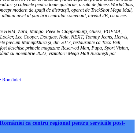
ood-uri și cafenele pentru toate gusturile, o sală de fitness WorldClass,
ncept modern de spații de distracții, operat de TrickShot Mega Mall,
ultimul nivel al parcării centrului comercial, nivelul 2B, cu acees
intre care H&M, Zara, Mango, Peek & Cloppenburg, Guess, POEMA,
t Locker, Lee Cooper, Douglas, Nala, NEXT, Tommy Jeans, Hervis,
e precum Manufaktura și, din 2017, restaurante ca Taco Bell,
au fost deschise primele magazine Reserved Man, Pupa, Sport Vision,
ând cu noiembrie 2022, vizitatorii Mega Mall București pot
le României
României ca centru regional pentru serviciile post-