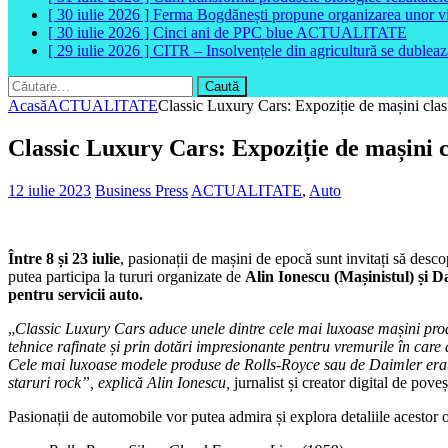
[ 30 iulie 2026 ]
Ferma Bogdănești propune organizarea unor vizit
[ 30 iulie 2026 ]
Cinci ani de PPC blue
ACTUALITATE
[ 29 iulie 2026 ]
CITR – Insolvențele din agricultură se dubleaz
Caută
după:
Acasă
ACTUALITATE
Classic Luxury Cars: Expoziție de mașini clas
Classic Luxury Cars: Expoziție de mașini c
12 iulie 2023
Business Press
ACTUALITATE
,
Auto
Între 8 și 23 iulie
, pasionații de mașini de epocă sunt invitați să desc
putea participa la tururi organizate de
Alin Ionescu (Mașinistul) și D
pentru servicii auto.
„
Classic Luxury Cars aduce unele dintre cele mai luxoase mașini produs
tehnice rafinate și prin dotări impresionante pentru vremurile în care 
Cele mai luxoase modele produse de Rolls-Royce sau de Daimler erau ded
staruri rock”, explică Alin Ionescu,
jurnalist și creator digital de poveș
Pasionații de automobile vor putea admira și explora detaliile acestor o