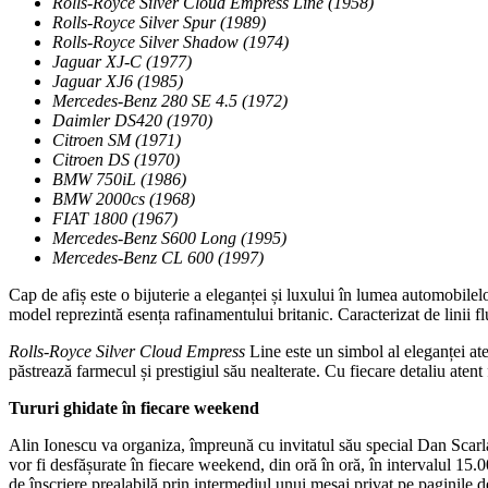
Rolls-Royce Silver Cloud Empress Line (1958)
Rolls-Royce Silver Spur (1989)
Rolls-Royce Silver Shadow (1974)
Jaguar XJ-C (1977)
Jaguar XJ6 (1985)
Mercedes-Benz 280 SE 4.5 (1972)
Daimler DS420 (1970)
Citroen SM (1971)
Citroen DS (1970)
BMW 750iL (1986)
BMW 2000cs (1968)
FIAT 1800 (1967)
Mercedes-Benz S600 Long (1995)
Mercedes-Benz CL 600 (1997)
Cap de afiș este o bijuterie a eleganței și luxului în lumea automobilel
model reprezintă esența rafinamentului britanic. Caracterizat de linii flu
Rolls-Royce Silver Cloud Empress
Line este un simbol al eleganței atem
păstrează farmecul și prestigiul său nealterate. Cu fiecare detaliu atent f
Tururi ghidate în fiecare weekend
Alin Ionescu va organiza, împreună cu invitatul său special Dan Scarla
vor fi desfășurate în fiecare weekend, din oră în oră, în intervalul 15
de înscriere prealabilă prin intermediul unui mesaj privat pe paginile 