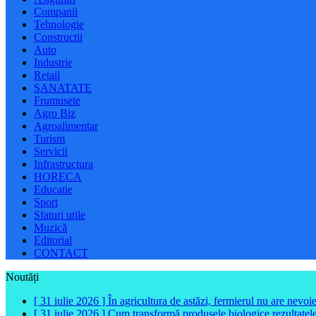
Companii
Tehnologie
Constructii
Auto
Industrie
Retail
SANATATE
Frumusete
Agro Biz
Agroalimentar
Turism
Servicii
Infrastructura
HORECA
Educatie
Sport
Sfaturi utile
Muzică
Editorial
CONTACT
Noutăți
[ 31 iulie 2026 ]
În agricultura de astăzi, fermierul nu are nevoi
[ 31 iulie 2026 ]
Cum transformă produsele biologice rezultatele 