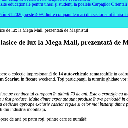
e educaționale pentru tineri și studenți la poalele Carpaților Orientali
ă în S1 2026; peste 40% dintre companiile mari din sector sunt în risc f
ice de lux la Mega Mall, prezentată de Mașinistul
lasice de lux la Mega Mall, prezentată de M
opere o colecție impresionantă de
14 autovehicule remarcabile
în cadru
an Scarlat
, în fiecare weekend. Toți participanții la tururile ghidate vo
e pe continentul european în ultimii 70 de ani. Este o expoziție cu maș
au fost produse. Multe dintre exponate sunt produse într-o perioadă în c
icate aproape exclusiv caselor regale și celor mai înstăriți dintre pămâ
ti din industria mobilității.
pere de artă pe patru roți, printre care se numără: