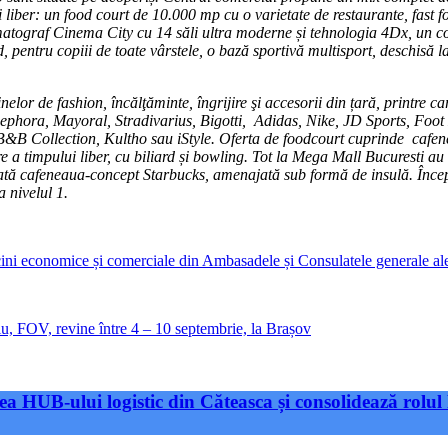
i liber: un food court de 10.000 mp cu o varietate de restaurante, fast f
ematograf Cinema City cu 14 săli ultra moderne și tehnologia 4Dx, un co
pentru copiii de toate vârstele, o bază sportivă multisport, deschisă la 
zinelor de fashion, încălţăminte, îngrijire şi accesorii din țară, pr
phora, Mayoral, Stradivarius, Bigotti, Adidas, Nike, JD Sports, Foo
Collection, Kultho sau iStyle. Oferta de foodcourt cuprinde cafenel
e a timpului liber, cu biliard și bowling. Tot la Mega Mall Bucuresti 
tă cafeneaua-concept Starbucks, amenajată sub formă de insulă. Încep
 nivelul 1.
rcini economice și comerciale din Ambasadele și Consulatele generale a
iu, FOV, revine între 4 – 10 septembrie, la Brașov
a HUB-ului logistic din Căteasca și consolidează rolul 