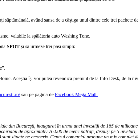
a sorți săptămânală, având șansa de a câștiga unul dintre cele trei pachete
isme, valabile la spălătoria auto Washing Tone.
bilă
SPOT
și să urmeze trei pasi simpli:
e”.
lefonic. Aceștia își vor putea revendica premiul de la Info Desk, de la niv
curesti.ro/
sau pe pagina de
Facebook Mega Mall.
le din București, inaugurat în urma unei investiții de 165 de milioane 
chiriabil de aproximativ 76.000 de metri pătrați, dispuși pe 5 niveluri,
00 sunt situate pe acoperiș. Centrul comercial propune un mix complet de