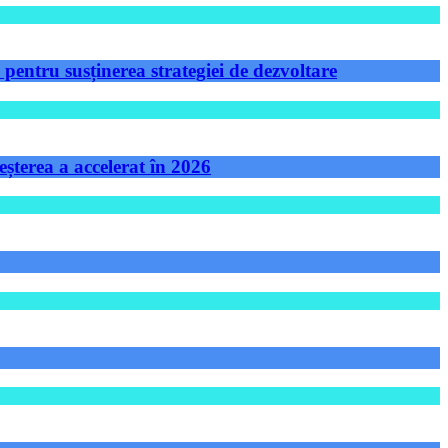
ntru susținerea strategiei de dezvoltare
șterea a accelerat în 2026