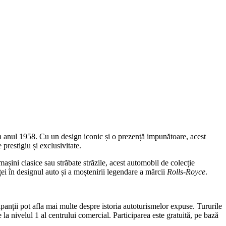
în anul 1958. Cu un design iconic și o prezență impunătoare, acest
 prestigiu și exclusivitate.
mașini clasice sau străbate străzile, acest automobil de colecție
ei în designul auto și a moștenirii legendare a mărcii
Rolls-Royce
.
anții pot afla mai multe despre istoria autoturismelor expuse. Tururile
a nivelul 1 al centrului comercial. Participarea este gratuită, pe bază