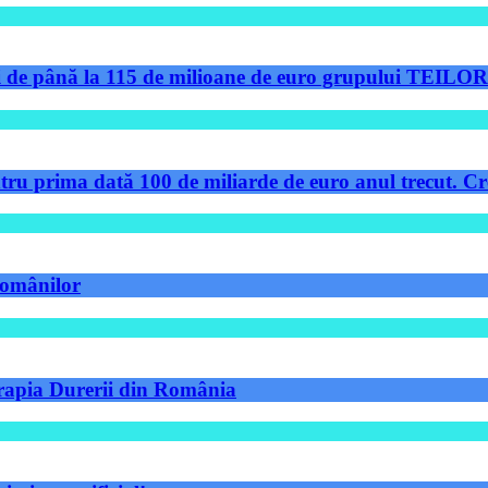
de până la 115 de milioane de euro grupului TEILOR pe
tru prima dată 100 de miliarde de euro anul trecut. Cre
 românilor
Terapia Durerii din România