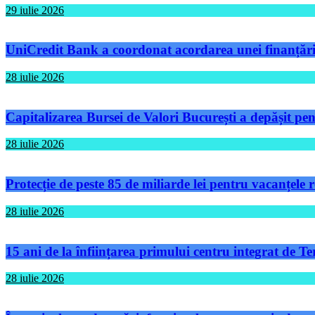
29 iulie 2026
UniCredit Bank a coordonat acordarea unei finanțări 
28 iulie 2026
Capitalizarea Bursei de Valori București a depășit pen
28 iulie 2026
Protecție de peste 85 de miliarde lei pentru vacanțele
28 iulie 2026
15 ani de la înființarea primului centru integrat de 
28 iulie 2026