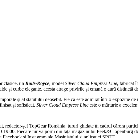
or clasice, un
Rolls-Royce
, model
Silver Cloud Empress Line
, fabricat 
ide și curbe elegante, acesta atrage privirile și emană o aură distinctă de
porale și al statutului deosebit. Fie că este admirat într-o expoziție de 
inisat și sofisticat,
Silver Cloud Empress Line
este o mărturie a excelenț
t, redactor-șef TopGear România, tururi ghidate în cadrul cărora particip
.00-19.00. Fiecare tur va porni din fața magazinului Peek&Clopenburg de l
de Facebook și Instagram ale Mașinistului și aplicației SPOT.