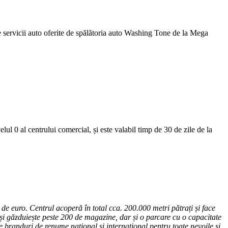
 de servicii auto oferite de spălătoria auto Washing Tone de la Mega
elul 0 al centrului comercial, și este valabil timp de 30 de zile de la
de euro. Centrul acoperă în total cca. 200.000 metri pătrați și face
 și găzduiește peste 200 de magazine, dar și o parcare cu o capacitate
 branduri de renume național și internațional pentru toate nevoile și