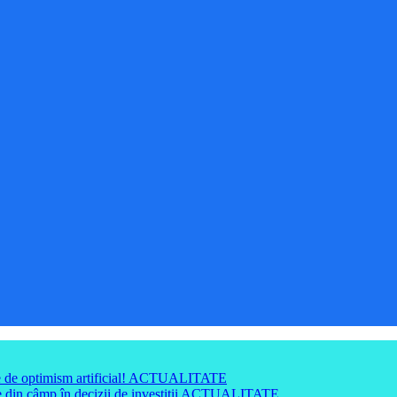
e de optimism artificial!
ACTUALITATE
din câmp în decizii de investiții
ACTUALITATE