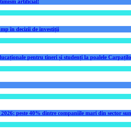
timism artificial!
p în decizii de investiții
aționale pentru tineri și studenți la poalele Carpațilo
 2026; peste 40% dintre companiile mari din sector sunt