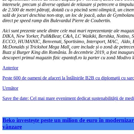
interesele, precum și diverse opțiuni de relaxare și petrecere a timpulu
de 2.500 de metri pătrați, dotată cu o piscină semi olimpică, un cin
sală de jocuri deschisa non-stop, un loc de joacă, adus de Gymboland, 
direct pe speed ramp din Bulevardul Pierre de Coubertin.
Aici sunt prezente unele dintre cele mai mari reprezentanțe ale maga
DIKA, New Yorker, Pull&Bear, C&A, LC Waikiki, Bershka, Notino, Se
ECCO, HUMANIC, Benvenuti, Sportisimo, Intersport, MAC, Aldo, B&B 
McDonalds și Trickshot Mega Mall, care include și o zonă de petrecer
Buzz și Burger King din România. În decembrie 2019, a fost inaugura
descoperi primul magazin fizic epantofi.ro la parter cu zonă Modivo la
Anterior
Peste 600 de oameni de afaceri la întâlnirile B2B cu diplomații cu sa
Următor
Save the date: Cel mai mare eveniment dedicat sustenabilității de med
Beko investește peste un milion de euro în modernizare
vânzare