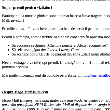
Super premii pentru vizitatori
Participanții la tururile ghidate sunt automat înscriși într-o tragere l
Mall, nivelul 1.
Premiile constau în vouchere pentru pachete de servicii pentru autotur
Pentru a participa, aceștia trebuie să aibă un cont activ în aplicația mo
Să acceseze secțiunea „Cheltuie puncte & Alege recompense”
Să selecteze „
Spot the Classic Luxury Cars
”
Să scaneze codul QR de pe panoul din zona „Start tururi ghidat
Fiecare extragere va oferi opt premii, iar câștigătorii vor fi anunțați te
primirea acestuia.
Mai multe informații sunt disponibile pe website-ul
https://megamallbu
Despre Mega Mall București
Mega Mall București este unul dintre cele mai moderne centre comercia
parte din portofoliul NEPI Rockcastle. Mall-ul dispune de un spațiu în
de aproximativ 3.000 de locuri dispuse pe 7 niveluri, dintre care 1.0