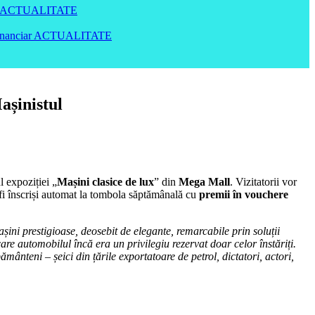
ACTUALITATE
inanciar
ACTUALITATE
așinistul
l expoziției „
Mașini clasice de lux
” din
Mega Mall
. Vizitatorii vor
r fi înscriși automat la tombola săptămânală cu
premii în vouchere
ini prestigioase, deosebit de elegante, remarcabile prin soluții
are automobilul încă era un privilegiu rezervat doar celor înstăriți.
nteni – șeici din țările exportatoare de petrol, dictatori, actori,