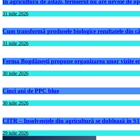
În agricultura de astăzi, fermierul nu are nevoie de op
31 iulie 2026
Cum transformă produsele biologice rezultatele din câm
31 iulie 2026
Ferma Bogdănești propune organizarea unor vizite educ
30 iulie 2026
Cinci ani de PPC blue
30 iulie 2026
CITR – Insolvențele din agricultură se dublează în S1
29 iulie 2026