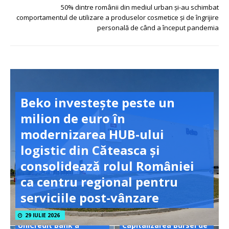
50% dintre românii din mediul urban și-au schimbat
comportamentul de utilizare a produselor cosmetice și de îngrijire
personală de când a început pandemia
Beko investește peste un
milion de euro în
modernizarea HUB-ului
logistic din Căteasca și
consolidează rolul României
ca centru regional pentru
serviciile post-vânzare
29 IULIE 2026
UniCredit Bank a
Capitalizarea Bursei de