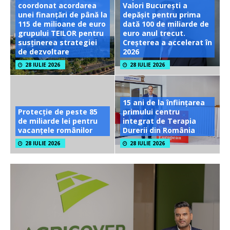
coordonat acordarea
Valori București a
unei finanțări de până la
depășit pentru prima
115 de milioane de euro
dată 100 de miliarde de
grupului TEILOR pentru
euro anul trecut.
susținerea strategiei
Creșterea a accelerat în
de dezvoltare
2026
28 IULIE 2026
28 IULIE 2026
15 ani de la înființarea
Protecție de peste 85
primului centru
de miliarde lei pentru
integrat de Terapia
vacanțele românilor
Durerii din România
28 IULIE 2026
28 IULIE 2026