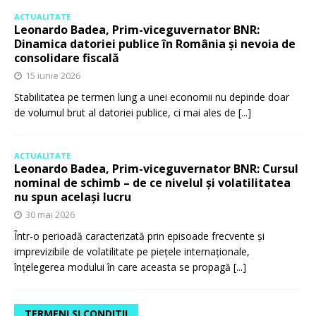
ACTUALITATE
Leonardo Badea, Prim-viceguvernator BNR:
Dinamica datoriei publice în România și nevoia de
consolidare fiscală
15 iunie 2026
Stabilitatea pe termen lung a unei economii nu depinde doar
de volumul brut al datoriei publice, ci mai ales de
[...]
ACTUALITATE
Leonardo Badea, Prim-viceguvernator BNR: Cursul
nominal de schimb – de ce nivelul și volatilitatea
nu spun același lucru
30 mai 2026
Într-o perioadă caracterizată prin episoade frecvente și
imprevizibile de volatilitate pe piețele internaționale,
înțelegerea modului în care aceasta se propagă
[...]
TERMENI SI CONDITII