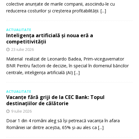
colective anunțate de marile companii, asociindu-le cu
reducerea costurilor și creșterea profitabilității.
[...]
ACTUALITATE
Inteligența artificială și noua eră a
competitivității
23 iulie 2026
Material realizat de Leonardo Badea, Prim-viceguvernator
BNR Pentru factorii de decizie, în special în domeniul băncilor
centrale, inteligența artificială (AI)
[...]
ACTUALITATE
Vacanțe fără griji de la CEC Bank: Topul
destinațiilor de călătorie
9 iulie 2026
Doar 1 din 4 români aleg să își petreacă vacanța în afara
României iar dintre aceștia, 65% și-au ales ca
[...]