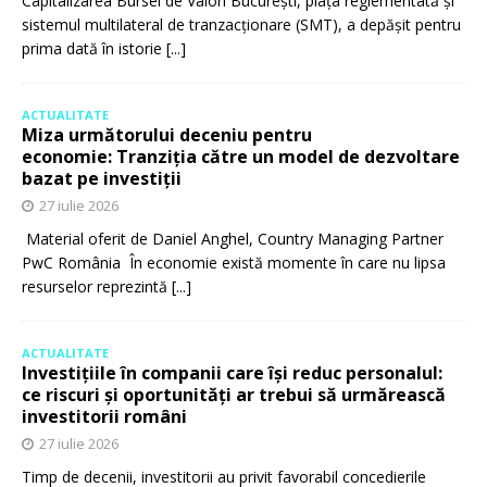
Capitalizarea Bursei de Valori București, piața reglementată și
sistemul multilateral de tranzacționare (SMT), a depășit pentru
prima dată în istorie
[...]
ACTUALITATE
Miza următorului deceniu pentru
economie: Tranziția către un model de dezvoltare
bazat pe investiții
27 iulie 2026
Material oferit de Daniel Anghel, Country Managing Partner
PwC România În economie există momente în care nu lipsa
resurselor reprezintă
[...]
ACTUALITATE
Investițiile în companii care își reduc personalul:
ce riscuri și oportunități ar trebui să urmărească
investitorii români
27 iulie 2026
Timp de decenii, investitorii au privit favorabil concedierile