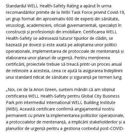
Standardul WELL Health-Safety Rating a apărut în urma
recomandărilor primite de la IWBI Task Force privind Covid-19,
un grup format din aproximativ 600 de experți din sănătate,
virusologi, academicieni, oficiali guvernamentali, specialiști în
construcții și profesioniști din imobiliare. Certificarea WELL
Health-Safety se adresează tuturor tipurilor de clădiri, se
bazează pe dovezi și este axată pe adoptarea unor politici
operaționale, implementarea de protocoale de mentenanță și
elaborarea unor planuri de urgență. Pentru menținerea
certificării, proiectele trebuie să treacă printr-un proces anual
de reînnoire a acesteia, ceea ce ajută la asigurarea îndeplinirii
unui standard ridicat de sănătate și siguranță pe termen lung.
„Noi, cei de la Arion Green, suntem mândri că am obținut
certificarea WELL Health-Safety pentru Global City Business
Park prin intermediul International WELL Building Institute
(IWBI). Această certificare confirmă angajamentul nostru
permanent cu privire la implementarea politicilor operaționale,
a protocoalelor de mentenanță, a implicării stakeholderilor și a
planurilor de urgență pentru a gestiona contextul post-COVID-