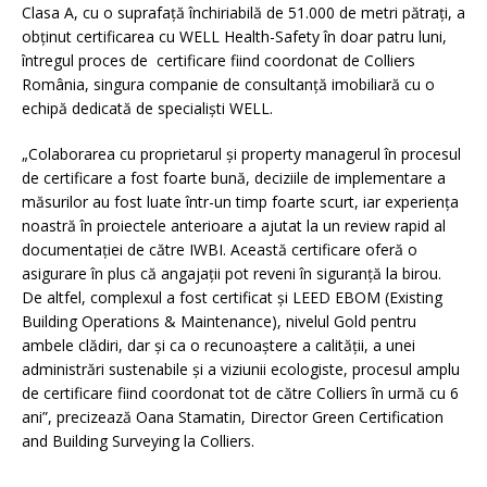
Clasa A, cu o suprafaţă închiriabilă de 51.000 de metri pătrați, a
obținut certificarea cu WELL Health-Safety în doar patru luni,
întregul proces de certificare fiind coordonat de Colliers
România, singura companie de consultanță imobiliară cu o
echipă dedicată de specialiști WELL.
„Colaborarea cu proprietarul și property managerul în procesul
de certificare a fost foarte bună, deciziile de implementare a
măsurilor au fost luate într-un timp foarte scurt, iar experiența
noastră în proiectele anterioare a ajutat la un review rapid al
documentației de către IWBI. Această certificare oferă o
asigurare în plus că angajații pot reveni în siguranță la birou.
De altfel, complexul a fost certificat și LEED EBOM (Existing
Building Operations & Maintenance), nivelul Gold pentru
ambele clădiri, dar și ca o recunoaștere a calității, a unei
administrări sustenabile și a viziunii ecologiste, procesul amplu
de certificare fiind coordonat tot de către Colliers în urmă cu 6
ani”, precizează Oana Stamatin, Director Green Certification
and Building Surveying la Colliers.