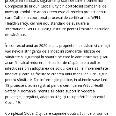
protejarea sănătății, siguranței și stării de bine a oamenilor.
Complexul de birouri Global City din portofoliul companiei de
investiţii imobiliare Arion Green este al zecelea proiect pentru
care Colliers a coordonat procesul de certificare cu WELL
Health-Safety, cel mai nou standard de evaluare al
International WELL Building Institute pentru limitarea riscurilor
de sănătate.
În contextul unui an 2020 atipic, proprietarii de clădiri și chiriașii
văd nevoia stringentă de a îndeplini standarde ridicate de
sănătate și siguranță în spațiile pe care le administrează și iau
acum în calcul reducerea riscurilor de răspândire a bolilor
infecțioase prin adoptarea de soluții care să fie implementate
imediat și care să faciliteze crearea unui mediu de lucru sigur
pentru sănătate. Din informațiile publice, în ultimele șase luni,
18 proiecte s-au înregistrat pentru certificarea WELL Health-
Safety in Romania, menită să ofere suport în vederea
prevenției, pregătirii, adaptabilității și recuperării în contextul
Covid-19.
Complexul Global City, care cuprinde două clădiri de birouri de