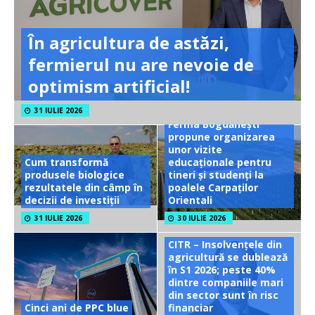
În agricultura de astăzi,
fermierul nu are nevoie de
optimism artificial!
31 IULIE 2026
Ferma Bogdănești
propune organizarea
unor vizite
Cum transformă
educaționale pentru
produsele biologice
tineri și studenți la
rezultatele din câmp în
poalele Carpaților
decizii de investiții
Orientali
31 IULIE 2026
30 IULIE 2026
CITR – Insolvențele din
agricultură se dublează
în S1 2026; peste 40%
dintre companiile mari
din sector sunt în risc
Cinci ani de PPC blue
financiar