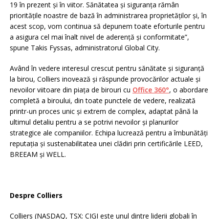
19 în prezent și în viitor. Sănătatea și siguranța rămân
prioritățile noastre de bază în administrarea proprietăților și, în
acest scop, vom continua să depunem toate eforturile pentru
a asigura cel mai înalt nivel de aderență și conformitate”,
spune Takis Fyssas, administratorul Global City.
Având în vedere interesul crescut pentru sănătate și siguranță
la birou, Colliers inovează și răspunde provocărilor actuale și
nevoilor viitoare din piața de birouri cu
Office 360°
, o abordare
completă a biroului, din toate punctele de vedere, realizată
printr-un proces unic și extrem de complex, adaptat până la
ultimul detaliu pentru a se potrivi nevoilor și planurilor
strategice ale companiilor. Echipa lucrează pentru a îmbunătăți
reputația și sustenabilitatea unei clădiri prin certificările LEED,
BREEAM și WELL.
Despre Colliers
Colliers (NASDAQ, TSX: CIGI este unul dintre liderii globali în