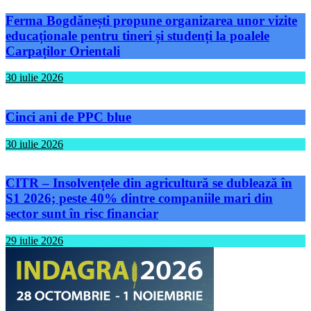
Ferma Bogdănești propune organizarea unor vizite
educaționale pentru tineri și studenți la poalele
Carpaților Orientali
30 iulie 2026
Cinci ani de PPC blue
30 iulie 2026
CITR – Insolvențele din agricultură se dublează în
S1 2026; peste 40% dintre companiile mari din
sector sunt în risc financiar
29 iulie 2026