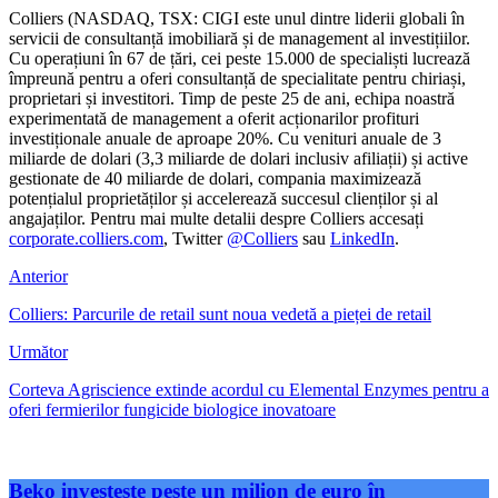
Colliers (NASDAQ, TSX: CIGI este unul dintre liderii globali în
servicii de consultanță imobiliară și de management al investițiilor.
Cu operațiuni în 67 de țări, cei peste 15.000 de specialiști lucrează
împreună pentru a oferi consultanță de specialitate pentru chiriași,
proprietari și investitori. Timp de peste 25 de ani, echipa noastră
experimentată de management a oferit acționarilor profituri
investiționale anuale de aproape 20%. Cu venituri anuale de 3
miliarde de dolari (3,3 miliarde de dolari inclusiv afiliații) și active
gestionate de 40 miliarde de dolari, compania maximizează
potențialul proprietăților și accelerează succesul clienților și al
angajaților. Pentru mai multe detalii despre Colliers accesați
corporate.colliers.com
, Twitter
@Colliers
sau
LinkedIn
.
Anterior
Colliers: Parcurile de retail sunt noua vedetă a pieței de retail
Următor
Corteva Agriscience extinde acordul cu Elemental Enzymes pentru a
oferi fermierilor fungicide biologice inovatoare
Beko investește peste un milion de euro în