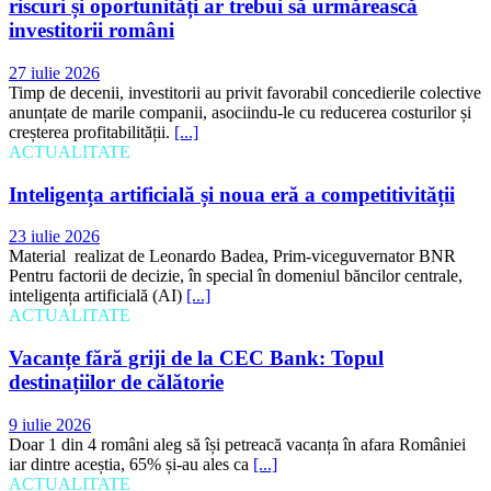
riscuri și oportunități ar trebui să urmărească
investitorii români
27 iulie 2026
Timp de decenii, investitorii au privit favorabil concedierile colective
anunțate de marile companii, asociindu-le cu reducerea costurilor și
creșterea profitabilității.
[...]
ACTUALITATE
Inteligența artificială și noua eră a competitivității
23 iulie 2026
Material realizat de Leonardo Badea, Prim-viceguvernator BNR
Pentru factorii de decizie, în special în domeniul băncilor centrale,
inteligența artificială (AI)
[...]
ACTUALITATE
Vacanțe fără griji de la CEC Bank: Topul
destinațiilor de călătorie
9 iulie 2026
Doar 1 din 4 români aleg să își petreacă vacanța în afara României
iar dintre aceștia, 65% și-au ales ca
[...]
ACTUALITATE