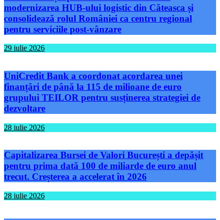
modernizarea HUB-ului logistic din Căteasca și
consolidează rolul României ca centru regional
pentru serviciile post-vânzare
29 iulie 2026
UniCredit Bank a coordonat acordarea unei
finanțări de până la 115 de milioane de euro
grupului TEILOR pentru susținerea strategiei de
dezvoltare
28 iulie 2026
Capitalizarea Bursei de Valori București a depășit
pentru prima dată 100 de miliarde de euro anul
trecut. Creșterea a accelerat în 2026
28 iulie 2026