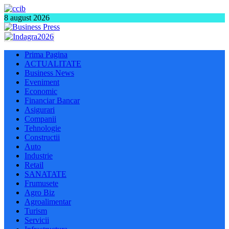
8 august 2026
Prima Pagina
ACTUALITATE
Business News
Eveniment
Economic
Financiar Bancar
Asigurari
Companii
Tehnologie
Constructii
Auto
Industrie
Retail
SANATATE
Frumusete
Agro Biz
Agroalimentar
Turism
Servicii