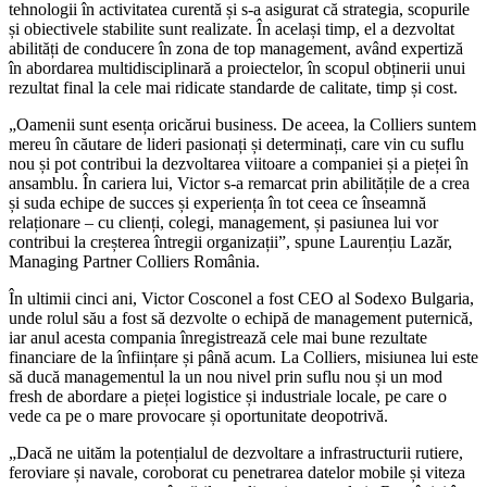
tehnologii în activitatea curentă și s-a asigurat că strategia, scopurile
și obiectivele stabilite sunt realizate. În același timp, el a dezvoltat
abilități de conducere în zona de top management, având expertiză
în abordarea multidisciplinară a proiectelor, în scopul obținerii unui
rezultat final la cele mai ridicate standarde de calitate, timp și cost.
„Oamenii sunt esența oricărui business. De aceea, la Colliers suntem
mereu în căutare de lideri pasionați și determinați, care vin cu suflu
nou și pot contribui la dezvoltarea viitoare a companiei și a pieței în
ansamblu. În cariera lui, Victor s-a remarcat prin abilitățile de a crea
și suda echipe de succes și experiența în tot ceea ce înseamnă
relaționare – cu clienți, colegi, management, și pasiunea lui vor
contribui la creșterea întregii organizații”, spune Laurențiu Lazăr,
Managing Partner Colliers România.
În ultimii cinci ani, Victor Cosconel a fost CEO al Sodexo Bulgaria,
unde rolul său a fost să dezvolte o echipă de management puternică,
iar anul acesta compania înregistrează cele mai bune rezultate
financiare de la înființare și până acum. La Colliers, misiunea lui este
să ducă managementul la un nou nivel prin suflu nou și un mod
fresh de abordare a pieței logistice și industriale locale, pe care o
vede ca pe o mare provocare și oportunitate deopotrivă.
„Dacă ne uităm la potențialul de dezvoltare a infrastructurii rutiere,
feroviare și navale, coroborat cu penetrarea datelor mobile și viteza