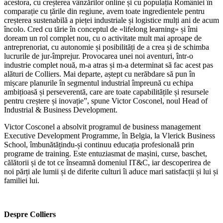
acestora, cu creșterea vânzărilor online și cu populația României în
comparație cu țările din regiune, avem toate ingredientele pentru
creșterea sustenabilă a pieței industriale și logistice mulți ani de acum
încolo. Cred cu tărie în conceptul de «lifelong learning» și îmi
doream un rol complet nou, cu o activitate mult mai aproape de
antreprenoriat, cu autonomie și posibilități de a crea și de schimba
lucrurile de jur-împrejur. Provocarea unei noi aventuri, într-o
industrie complet nouă, m-a atras și m-a determinat să fac acest pas
alături de Colliers. Mai departe, aștept cu nerăbdare să pun în
mișcare planurile în segmentul industrial împreună cu echipa
ambițioasă și perseverentă, care are toate capabilitățile și resursele
pentru creștere și inovație”, spune Victor Cosconel, noul Head of
Industrial & Business Development.
Victor Cosconel a absolvit programul de business management
Executive Development Programme, în Belgia, la Vlerick Business
School, îmbunătățindu-și continuu educația profesională prin
programe de training. Este entuziasmat de mașini, curse, baschet,
călătorii și de tot ce înseamnă domeniul IT&C, iar descoperirea de
noi părți ale lumii și de diferite culturi îi aduce mari satisfacții și lui și
familiei lui.
Despre Colliers