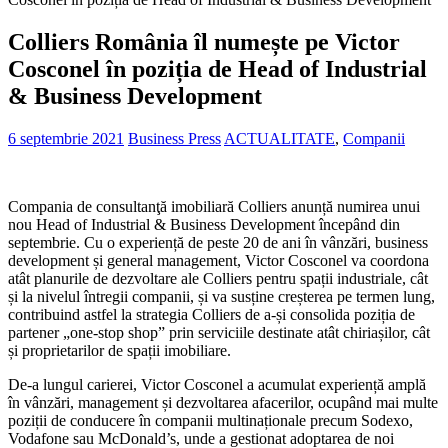
Colliers România îl numește pe Victor
Cosconel în poziția de Head of Industrial
& Business Development
6 septembrie 2021
Business Press
ACTUALITATE
,
Companii
Compania de consultanţă imobiliară Colliers anunță numirea unui
nou Head of Industrial & Business Development începând din
septembrie. Cu o experiență de peste 20 de ani în vânzări, business
development și general management, Victor Cosconel va coordona
atât planurile de dezvoltare ale Colliers pentru spații industriale, cât
și la nivelul întregii companii, și va susține creșterea pe termen lung,
contribuind astfel la strategia Colliers de a-și consolida poziția de
partener „one-stop shop” prin serviciile destinate atât chiriașilor, cât
și proprietarilor de spații imobiliare.
De-a lungul carierei, Victor Cosconel a acumulat experiență amplă
în vânzări, management și dezvoltarea afacerilor, ocupând mai multe
poziții de conducere în companii multinaționale precum Sodexo,
Vodafone sau McDonald’s, unde a gestionat adoptarea de noi