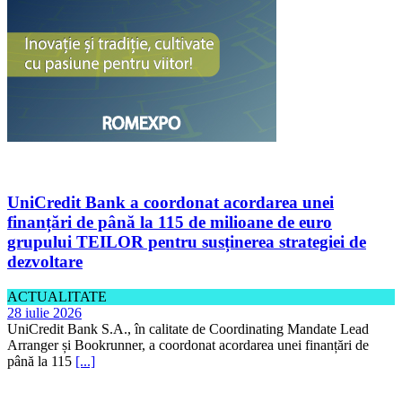
UniCredit Bank a coordonat acordarea unei
finanțări de până la 115 de milioane de euro
grupului TEILOR pentru susținerea strategiei de
dezvoltare
ACTUALITATE
28 iulie 2026
UniCredit Bank S.A., în calitate de Coordinating Mandate Lead
Arranger și Bookrunner, a coordonat acordarea unei finanțări de
până la 115
[...]