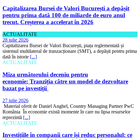
Capitalizarea Bursei de Valori București a depășit
pentru prima dată 100 de miliarde de euro anul
trecut. Creșterea a accelerat în 2026
ACTUALITATE
28 iulie 2026
Capitalizarea Bursei de Valori București, piața reglementată și
sistemul multilateral de tranzacționare (SMT), a depășit pentru prima
dată în istorie
[...]
ACTUALITATE
Miza următorului deceniu pentru
economie: Tranziția către un model de dezvoltare
bazat pe investiții
27 iulie 2026
Material oferit de Daniel Anghel, Country Managing Partner PwC
România În economie există momente în care nu lipsa resurselor
reprezintă
[...]
ACTUALITATE
Investițiile în companii care își reduc personalul: ce