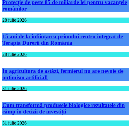
Protecție de peste 85 de miliarde lei pentru vacanțele
românilor
28 iulie 2026
15 ani de la înființarea primului centru integrat de
Terapia Durerii din România
28 iulie 2026
În agricultura de astăzi, fermierul nu are nevoie de
optimism artificial!
31 iulie 2026
Cum transformă produsele biologice rezultatele din
câmp în decizii de investiții
31 iulie 2026