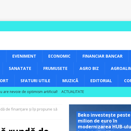
S
EVENIMENT
ECONOMIC
FINANCIAR BANCAR
SANATATE
FRUMUSETE
AGRO BIZ
AGROALI
PORT
SFATURI UTILE
MUZICĂ
EDITORIAL
CO
nu are nevoie de optimism artificial!
ACTUALITATE
 rezultatele din câmp în decizii de investiții
ACTUALITATE
ă de finanțare și își propune să
ea unor vizite educaționale pentru tineri și studenți la poalele
Beko investește peste
milion de euro în
modernizarea HUB-ulu