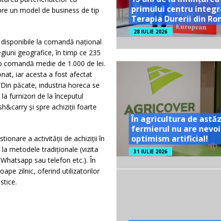
primului centru integr
pre un model de business de tip
Terapia Durerii din R
28 IULIE 2026
 disponibile la comandă național
egiuni geografice, în timp ce 235
 o comandă medie de 1.000 de lei.
at, iar acesta a fost afectat
“Din păcate, industria horeca se
la furnizori de la începutul
sh&carry și spre achiziții foarte
În agricultura de astăz
fermierul nu are nevoi
optimism artificial!
onare a activității de achiziții în
a metodele tradiționale (vizita
31 IULIE 2026
 Whatsapp sau telefon etc.). În
e zilnic, oferind utilizatorilor
stice.