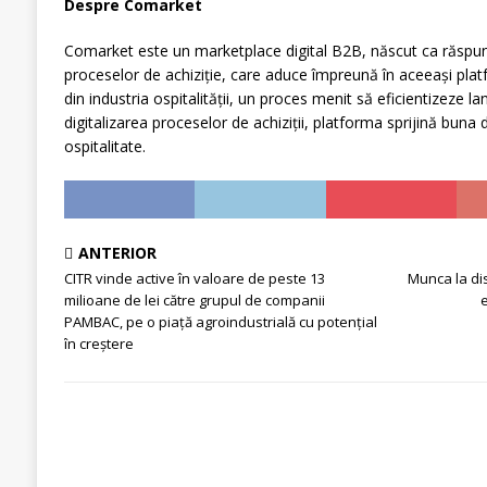
Despre Comarket
Comarket este un marketplace digital B2B, născut ca răspuns
proceselor de achiziție, care aduce împreună în aceeași platfo
din industria ospitalității, un proces menit să eficientizeze la
digitalizarea proceselor de achiziții, platforma sprijină buna 
ospitalitate.
ANTERIOR
CITR vinde active în valoare de peste 13
Munca la dis
milioane de lei către grupul de companii
e
PAMBAC, pe o piață agroindustrială cu potențial
în creștere