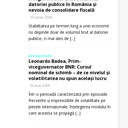
datoriei publice în România și
nevoia de consolidare fiscală
15 iunie 2026
Stabilitatea pe termen lung a unei economii
nu depinde doar de volumul brut al datoriei
publice, ci mai ales de
[...]
ACTUALITATE
Leonardo Badea, Prim-
viceguvernator BNR: Cursul
nominal de schimb – de ce nivelul și
volatilitatea nu spun același lucru
30 mai 2026
Într-o perioadă caracterizată prin episoade
frecvente și imprevizibile de volatilitate pe
piețele internaționale, înțelegerea modului în
care aceasta se propagă
[...]