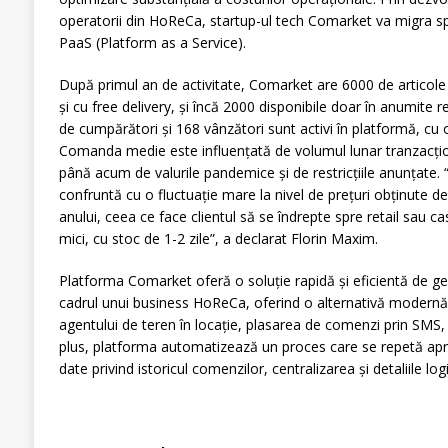
operatorii din HoReCa, startup-ul tech Comarket va migra s
PaaS (Platform as a Service).
După primul an de activitate, Comarket are 6000 de articole
și cu free delivery, și încă 2000 disponibile doar în anumite r
de cumpărători și 168 vânzători sunt activi în platformă, cu
Comanda medie este influențată de volumul lunar tranzacțion
până acum de valurile pandemice și de restricțiile anunțate. 
confruntă cu o fluctuație mare la nivel de prețuri obținute de 
anului, ceea ce face clientul să se îndrepte spre retail sau ca
mici, cu stoc de 1-2 zile”, a declarat Florin Maxim.
Platforma Comarket oferă o soluție rapidă și eficientă de gesti
cadrul unui business HoReCa, oferind o alternativă modernă l
agentului de teren în locație, plasarea de comenzi prin SMS,
plus, platforma automatizează un proces care se repetă aproap
date privind istoricul comenzilor, centralizarea și detaliile logi