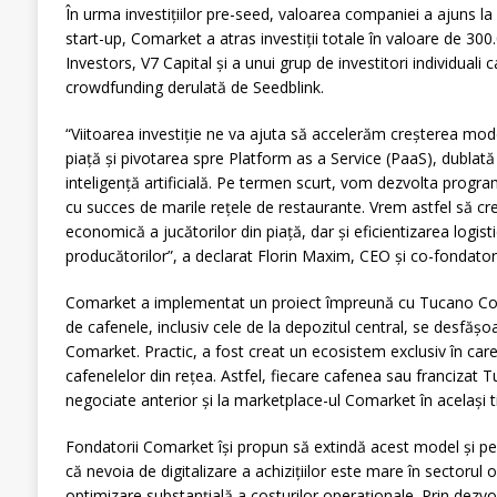
În urma investițiilor pre-seed, valoarea companiei a ajuns la
start-up, Comarket a atras investiții totale în valoare de 30
Investors, V7 Capital și a unui grup de investitori individuali
crowdfunding derulată de Seedblink.
“Viitoarea investiție ne va ajuta să accelerăm creșterea mode
piață și pivotarea spre Platform as a Service (PaaS), dublată
inteligență artificială. Pe termen scurt, vom dezvolta prog
cu succes de marile rețele de restaurante. Vrem astfel să c
economică a jucătorilor din piață, dar și eficientizarea logisti
producătorilor”, a declarat Florin Maxim, CEO și co-fondato
Comarket a implementat un proiect împreună cu Tucano Coffee
de cafenele, inclusiv cele de la depozitul central, se desfășoa
Comarket. Practic, a fost creat un ecosistem exclusiv în care
cafenelelor din rețea. Astfel, fiecare cafenea sau francizat 
negociate anterior și la marketplace-ul Comarket în același 
Fondatorii Comarket își propun să extindă acest model și pent
că nevoia de digitalizare a achizițiilor este mare în sectorul o
optimizare substanțială a costurilor operaționale. Prin dezvo