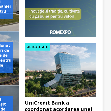
i
mâniei
tru
e
donat
ACTUALITATE
ri de
e de
pentru
de
e
UniCredit Bank a
ășit
coordonat acordarea unei
 de