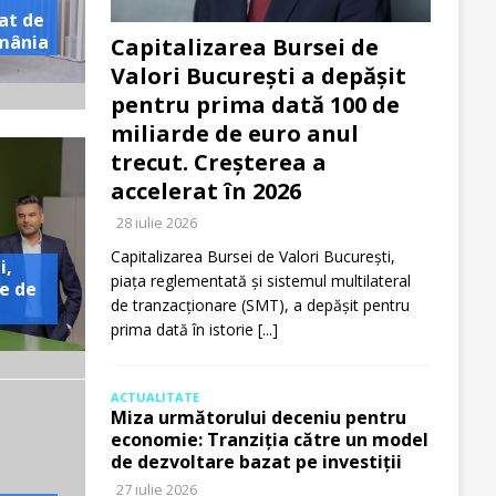
at de
omânia
Capitalizarea Bursei de
Valori București a depășit
pentru prima dată 100 de
miliarde de euro anul
trecut. Creșterea a
accelerat în 2026
28 iulie 2026
Capitalizarea Bursei de Valori București,
i,
piața reglementată și sistemul multilateral
e de
de tranzacționare (SMT), a depășit pentru
prima dată în istorie
[...]
ACTUALITATE
Miza următorului deceniu pentru
economie: Tranziția către un model
de dezvoltare bazat pe investiții
27 iulie 2026