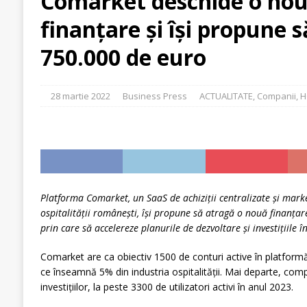
Comarket deschide o nou
[ 30 iulie 2026 ]
Cinci ani de PPC blue
ACTUALITA
finanțare și își propune 
[ 29 iulie 2026 ]
CITR – Insolvențele din agricultur
sunt în risc financiar
ACTUALITATE
750.000 de euro
28 martie 2022
Business Press
ACTUALITATE
,
Companii
,
H
Platforma Comarket, un SaaS de achiziții centralizate și mark
ospitalității românești, își propune să atragă o nouă finanțar
prin care să accelereze planurile de dezvoltare și investițiile î
Comarket are ca obiectiv 1500 de conturi active în platformă
ce înseamnă 5% din industria ospitalității. Mai departe, com
investițiilor, la peste 3300 de utilizatori activi în anul 2023.