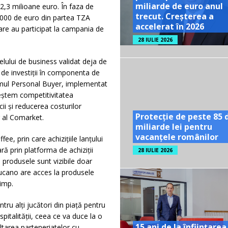
miliarde de euro anul
 2,3 milioane euro. În faza de
trecut. Creșterea a
0.000 de euro din partea TZA
accelerat în 2026
 care au participat la campania de
28 IULIE 2026
lului de business validat deja de
 de investiții în componenta de
ramul Personal Buyer, implementat
reștem competitivitatea
cii și reducerea costurilor
Protecție de peste 85 
r al Comarket.
miliarde lei pentru
vacanțele românilor
, prin care achizițiile lanțului
ră prin platforma de achiziții
28 IULIE 2026
 produsele sunt vizibile doar
Tucano are acces la produsele
timp.
ru alți jucători din piață pentru
spitalității, ceea ce va duce la o
15 ani de la înființarea
ltarea parteneriatelor cu