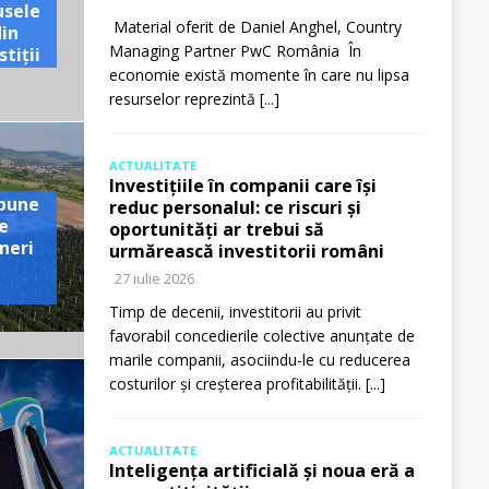
usele
Material oferit de Daniel Anghel, Country
din
Managing Partner PwC România În
tiții
economie există momente în care nu lipsa
resurselor reprezintă
[...]
ACTUALITATE
Investițiile în companii care își
pune
reduc personalul: ce riscuri și
e
oportunități ar trebui să
neri
urmărească investitorii români
27 iulie 2026
Timp de decenii, investitorii au privit
favorabil concedierile colective anunțate de
marile companii, asociindu-le cu reducerea
costurilor și creșterea profitabilității.
[...]
ACTUALITATE
Inteligența artificială și noua eră a