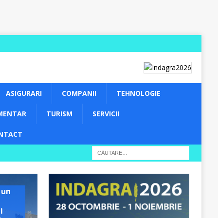
ASIGURARI
COMPANII
TEHNOLOGIE
MENTAR
TURISM
SERVICII
NTACT
 un
i