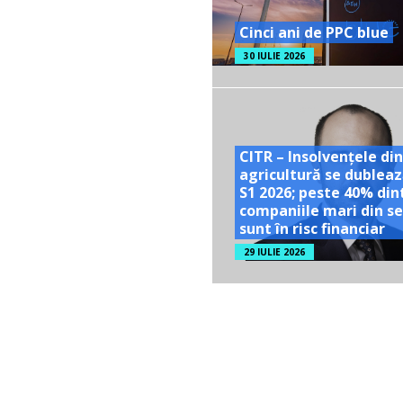
Cinci ani de PPC blue
30 IULIE 2026
CITR – Insolvențele din
agricultură se dubleaz
S1 2026; peste 40% din
companiile mari din se
sunt în risc financiar
29 IULIE 2026