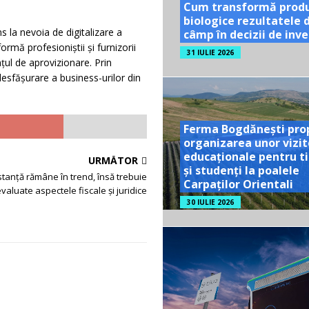
Cum transformă prod
biologice rezultatele 
 la nevoia de digitalizare a
câmp în decizii de inves
rmă profesioniștii și furnizorii
31 IULIE 2026
nțul de aprovizionare. Prin
desfășurare a business-urilor din
Ferma Bogdănești pro
organizarea unor vizit
educaționale pentru ti
URMĂTOR
și studenți la poalele
tanță rămâne în trend, însă trebuie
Carpaților Orientali
valuate aspectele fiscale și juridice
30 IULIE 2026