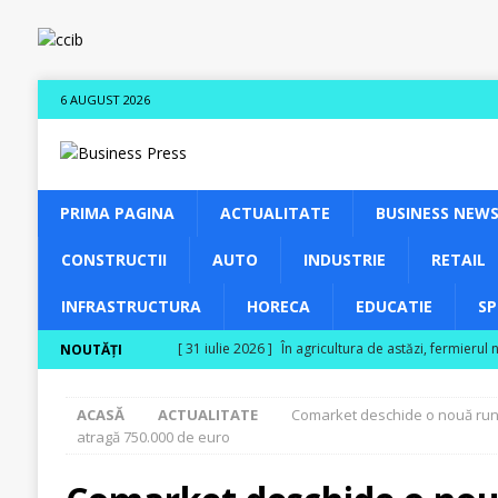
6 AUGUST 2026
PRIMA PAGINA
ACTUALITATE
BUSINESS NEW
CONSTRUCTII
AUTO
INDUSTRIE
RETAIL
INFRASTRUCTURA
HORECA
EDUCATIE
S
[ 31 iulie 2026 ]
În agricultura de astăzi, fermierul 
NOUTĂȚI
[ 31 iulie 2026 ]
Cum transformă produsele biologice
ACASĂ
ACTUALITATE
Comarket deschide o nouă rund
[ 30 iulie 2026 ]
Ferma Bogdănești propune organizar
atragă 750.000 de euro
Carpaților Orientali
ACTUALITATE