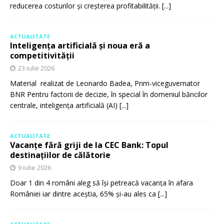
reducerea costurilor și creșterea profitabilității.
[...]
ACTUALITATE
Inteligența artificială și noua eră a
competitivității
23 iulie 2026
Material realizat de Leonardo Badea, Prim-viceguvernator
BNR Pentru factorii de decizie, în special în domeniul băncilor
centrale, inteligența artificială (AI)
[...]
ACTUALITATE
Vacanțe fără griji de la CEC Bank: Topul
destinațiilor de călătorie
9 iulie 2026
Doar 1 din 4 români aleg să își petreacă vacanța în afara
României iar dintre aceștia, 65% și-au ales ca
[...]