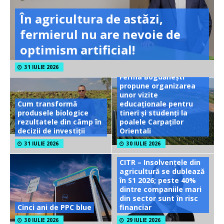
În agricultura de astăzi,
fermierul nu are nevoie de
optimism artificial!
31 IULIE 2026
Ferma Bogdănești
propune organizarea
unor vizite
Cum transformă
educaționale pentru
produsele biologice
tineri și studenți la
rezultatele din câmp în
poalele Carpaților
decizii de investiții
Orientali
31 IULIE 2026
30 IULIE 2026
CITR – Insolvențele din
agricultură se dublează
în S1 2026; peste 40%
dintre companiile mari
din sector sunt în risc
Cinci ani de PPC blue
financiar
30 IULIE 2026
29 IULIE 2026