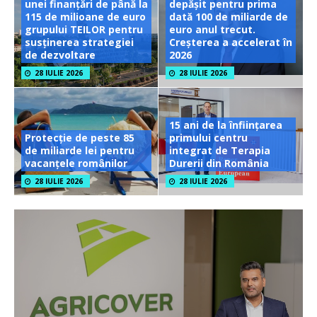
unei finanțări de până la
depășit pentru prima
115 de milioane de euro
dată 100 de miliarde de
grupului TEILOR pentru
euro anul trecut.
susținerea strategiei
Creșterea a accelerat în
de dezvoltare
2026
28 IULIE 2026
28 IULIE 2026
15 ani de la înființarea
Protecție de peste 85
primului centru
de miliarde lei pentru
integrat de Terapia
vacanțele românilor
Durerii din România
28 IULIE 2026
28 IULIE 2026