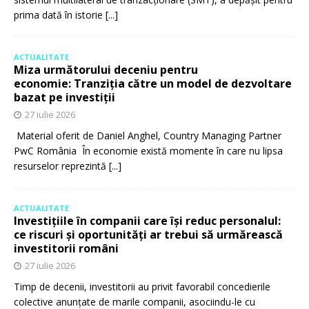
prima dată în istorie
[...]
ACTUALITATE
Miza următorului deceniu pentru
economie: Tranziția către un model de dezvoltare
bazat pe investiții
27 iulie 2026
Material oferit de Daniel Anghel, Country Managing Partner
PwC România În economie există momente în care nu lipsa
resurselor reprezintă
[...]
ACTUALITATE
Investițiile în companii care își reduc personalul:
ce riscuri și oportunități ar trebui să urmărească
investitorii români
27 iulie 2026
Timp de decenii, investitorii au privit favorabil concedierile
colective anunțate de marile companii, asociindu-le cu