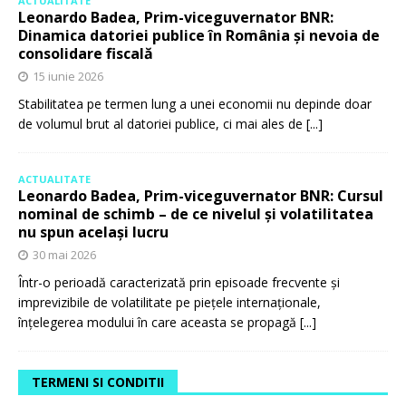
ACTUALITATE
Leonardo Badea, Prim-viceguvernator BNR:
Dinamica datoriei publice în România și nevoia de
consolidare fiscală
15 iunie 2026
Stabilitatea pe termen lung a unei economii nu depinde doar
de volumul brut al datoriei publice, ci mai ales de
[...]
ACTUALITATE
Leonardo Badea, Prim-viceguvernator BNR: Cursul
nominal de schimb – de ce nivelul și volatilitatea
nu spun același lucru
30 mai 2026
Într-o perioadă caracterizată prin episoade frecvente și
imprevizibile de volatilitate pe piețele internaționale,
înțelegerea modului în care aceasta se propagă
[...]
TERMENI SI CONDITII