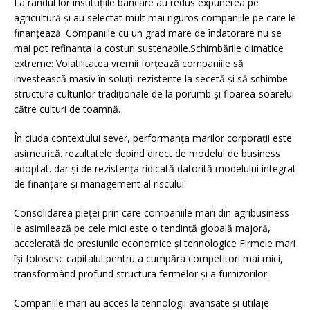
La rândul lor instituțiile bancare au redus expunerea pe
agricultură și au selectat mult mai riguros companiile pe care le
finanțează. Companiile cu un grad mare de îndatorare nu se
mai pot refinanța la costuri sustenabile.Schimbările climatice
extreme: Volatilitatea vremii forțează companiile să
investească masiv în soluții rezistente la secetă și să schimbe
structura culturilor tradiționale de la porumb și floarea-soarelui
către culturi de toamnă.
În ciuda contextului sever, performanța marilor corporații este
asimetrică. rezultatele depind direct de modelul de business
adoptat. dar și de rezistența ridicată datorită modelului integrat
de finanțare și management al riscului.
Consolidarea pieței prin care companiile mari din agribusiness
le asimilează pe cele mici este o tendință globală majoră,
accelerată de presiunile economice și tehnologice Firmele mari
își folosesc capitalul pentru a cumpăra competitori mai mici,
transformând profund structura fermelor și a furnizorilor.
Companiile mari au acces la tehnologii avansate și utilaje