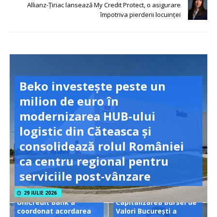
Allianz-Țiriac lansează My Credit Protect, o asigurare
împotriva pierderii locuinței
Beko investește peste un
milion de euro în
modernizarea HUB-ului
logistic din Căteasca și
consolidează rolul României
ca centru regional pentru
serviciile post-vânzare
29 IULIE 2026
UniCredit Bank a
Capitalizarea Bursei de
coordonat acordarea
Valori București a