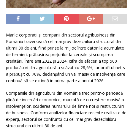
Marile corporații și companii din sectorul agribusiness din
România traversează cel mai grav dezechilibru structural din
ultimii 30 de ani, fiind prinse la mijloc între datoriile acumulate
de fermieri, prăbușirea prețurilor la cereale și scumpirea
creditării. Între anii 2022 și 2024, cifra de afaceri a top 500
producători din agricultură a scăzut cu 28,6%, iar profitul net s-
a prăbușit cu 70%, declanșând un val masiv de insolvențe care
continuă să se extindă în prima parte a anului 2026.
Companiile din agricultură din România trec printr-o perioadă
plină de încercări economice, marcată de o creștere masivă a
insolvențelor, scăderea numărului de firme noi și restructurări
de business. Conform analizelor financiare recente realizate de
experți, sectorul se confruntă cu cel mai grav dezechilibru
structural din ultimii 30 de ani.