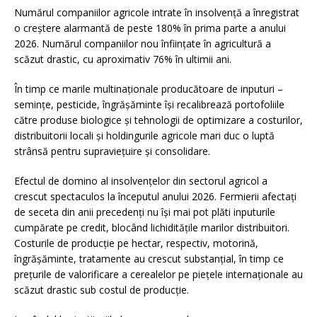
Numărul companiilor agricole intrate în insolvență a înregistrat
o creștere alarmantă de peste 180% în prima parte a anului
2026. Numărul companiilor nou înființate în agricultură a
scăzut drastic, cu aproximativ 76% în ultimii ani.
În timp ce marile multinaționale producătoare de inputuri –
semințe, pesticide, îngrășăminte își recalibrează portofoliile
către produse biologice și tehnologii de optimizare a costurilor,
distribuitorii locali și holdingurile agricole mari duc o luptă
strânsă pentru supraviețuire și consolidare.
Efectul de domino al insolvențelor din sectorul agricol a
crescut spectaculos la începutul anului 2026. Fermierii afectați
de seceta din anii precedenți nu își mai pot plăti inputurile
cumpărate pe credit, blocând lichiditățile marilor distribuitori.
Costurile de producție pe hectar, respectiv, motorină,
îngrășăminte, tratamente au crescut substanțial, în timp ce
prețurile de valorificare a cerealelor pe piețele internaționale au
scăzut drastic sub costul de producție.